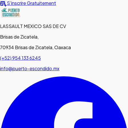
add_business
S'inscrire Gratuitement
LASSAULT MEXICO SAS DE CV
Brisas de Zicatela,
70934 Brisas de Zicatela, Oaxaca
(+52) 954 133 6245
info@puerto-escondido.mx