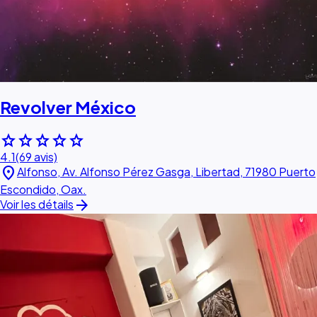
Revolver México
star
star
star
star
star
4.1
(69 avis)
location_on
Alfonso, Av. Alfonso Pérez Gasga, Libertad, 71980 Puerto
Escondido, Oax.
arrow_forward
Voir les détails