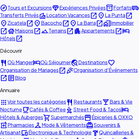
explore
diamond
inventory_2
airport_shuttle
Tours et Excursions
Expériences Privées
Forfaits
villa
open_in_new
place
open_in_new
Transferts Privés
Location Vacances
La Punta
place
open_in_new
place
open_in_new
place
open_in_new
home_work
Zicatela
Bacocho
La Barra
Immobilier
open_in_new
house
open_in_new
landscape
open_in_new
apartment
open_in_new
hotel
Maisons
Terrains
Appartements
open_in_new
Hôtels
Découvrir
restaurant
hotel
travel_explore
favorite
Où Manger
Où Séjourner
Destinations
open_in_new
celebration
Organisation de Mariages
Organisation d'Événements
open_in_new
article
Blog
Annuaire
apps
restaurant
local_bar
Voir toutes les catégories
Restaurants
Bars & Vie
local_cafe
outdoor_grill
hotel
Nocturne
Cafés & Coffee
Street Food & Tacos
shopping_cart
storefront
Hôtels & Auberges
Supermarchés
Épiceries & OXXO
local_pharmacy
checkroom
redeem
Pharmacies
Mode & Vêtements
Souvenirs &
devices
hardware
Artisanat
Électronique & Technologie
Quincailleries &