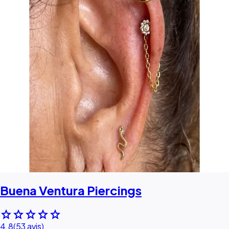
Buena Ventura Piercings
star
star
star
star
star
4.8
(53 avis)