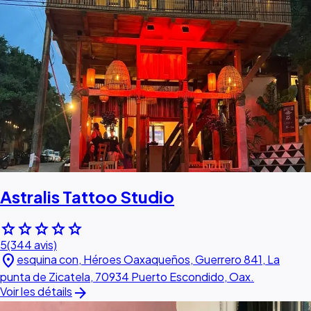
Astralis Tattoo Studio
star
star
star
star
star
5
(344 avis)
location_on
esquina con, Héroes Oaxaqueños, Guerrero 841, La
punta de Zicatela, 70934 Puerto Escondido, Oax.
arrow_forward
Voir les détails