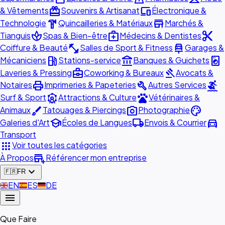
redeem
devices
& Vêtements
Souvenirs & Artisanat
Électronique &
hardware
store
Technologie
Quincailleries & Matériaux
Marchés &
spa
medical_services
content_cut
Tianguis
Spas & Bien-être
Médecins & Dentistes
fitness_center
car_repair
Coiffure & Beauté
Salles de Sport & Fitness
Garages &
local_gas_station
account_balance
local_laundry_service
Mécaniciens
Stations-service
Banques & Guichets
business_center
gavel
Laveries & Pressing
Coworking & Bureaux
Avocats &
print
build
surfing
Notaires
Imprimeries & Papeteries
Autres Services
attractions
pets
Surf & Sport
Attractions & Culture
Vétérinaires &
brush
photo_camera
palette
Animaux
Tatouages & Piercings
Photographie
school
local_shipping
directions_car
Galeries d'Art
Écoles de Langues
Envois & Courrier
Transport
apps
Voir toutes les catégories
add_business
À Propos
Référencer mon entreprise
expand_more
🇫🇷
FR
🇬🇧
EN
🇪🇸
ES
🇩🇪
DE
menu
Que Faire