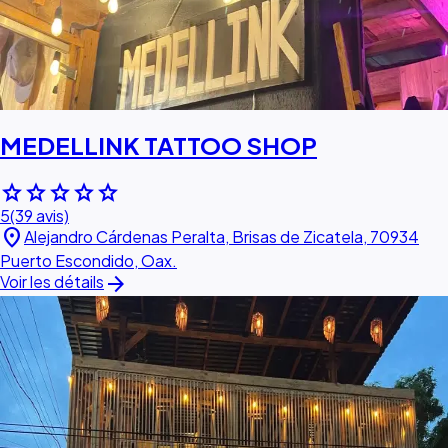
MEDELLINK TATTOO SHOP
star
star
star
star
star
5
(39 avis)
location_on
Alejandro Cárdenas Peralta, Brisas de Zicatela, 70934
Puerto Escondido, Oax.
arrow_forward
Voir les détails