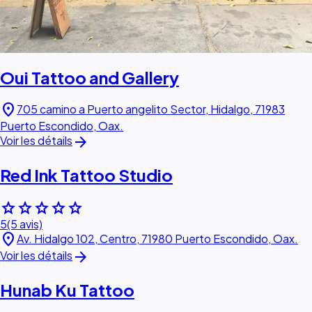
Oui Tattoo and Gallery
location_on
705 camino a Puerto angelito Sector, Hidalgo, 71983
Puerto Escondido, Oax.
arrow_forward
Voir les détails
Red Ink Tattoo Studio
star
star
star
star
star
5
(5 avis)
location_on
Av. Hidalgo 102, Centro, 71980 Puerto Escondido, Oax.
arrow_forward
Voir les détails
Hunab Ku Tattoo