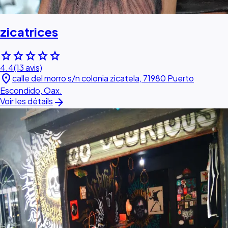
zicatrices
star
star
star
star
star
4.4
(13 avis)
location_on
calle del morro s/n colonia zicatela, 71980 Puerto
Escondido, Oax.
arrow_forward
Voir les détails