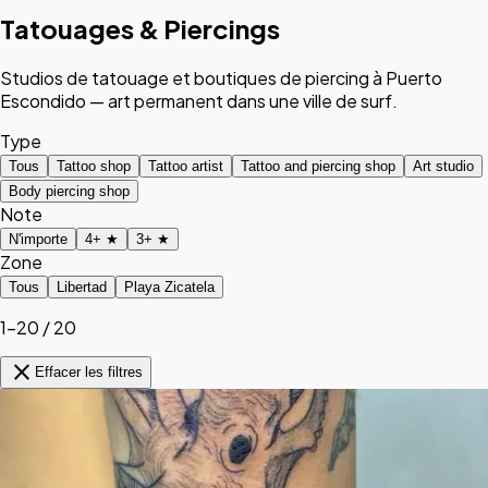
Tatouages & Piercings
Studios de tatouage et boutiques de piercing à Puerto
Escondido — art permanent dans une ville de surf.
Type
Tous
Tattoo shop
Tattoo artist
Tattoo and piercing shop
Art studio
Body piercing shop
Note
N'importe
4+ ★
3+ ★
Zone
Tous
Libertad
Playa Zicatela
1–20 / 20
close
Effacer les filtres