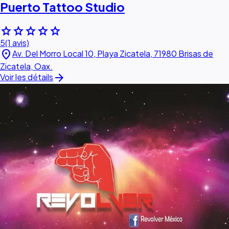
Puerto Tattoo Studio
star
star
star
star
star
5
(1 avis)
location_on
Av. Del Morro Local 10, Playa Zicatela, 71980 Brisas de
Zicatela, Oax.
arrow_forward
Voir les détails