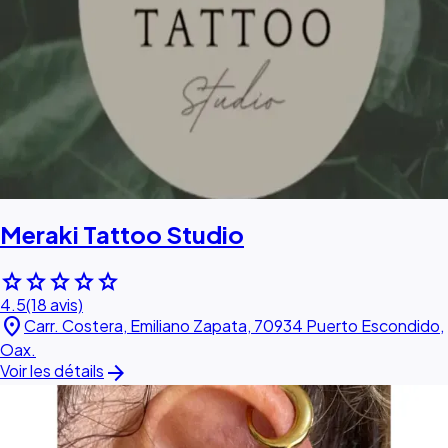
Meraki Tattoo Studio
star
star
star
star
star
4.5
(18 avis)
location_on
Carr. Costera, Emiliano Zapata, 70934 Puerto Escondido,
Oax.
arrow_forward
Voir les détails