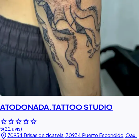
ATODONADA.TATTOO STUDIO
star
star
star
star
star
5
(22 avis)
location_on
70934 Brisas de zicatela, 70934 Puerto Escondido, Oax.