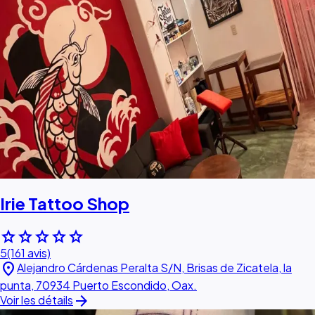
Irie Tattoo Shop
star
star
star
star
star
5
(161 avis)
location_on
Alejandro Cárdenas Peralta S/N, Brisas de Zicatela, la
punta, 70934 Puerto Escondido, Oax.
arrow_forward
Voir les détails