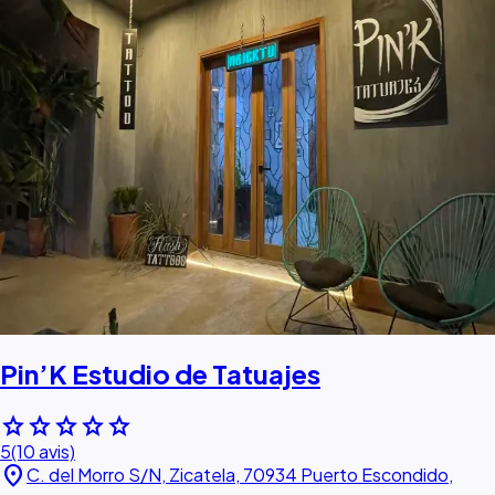
Pin’K Estudio de Tatuajes
star
star
star
star
star
5
(10 avis)
location_on
C. del Morro S/N, Zicatela, 70934 Puerto Escondido,