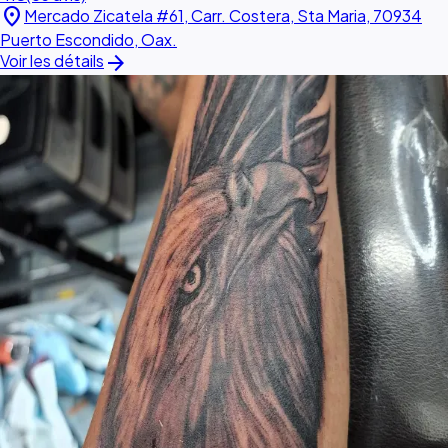
location_on
Mercado Zicatela #61, Carr. Costera, Sta Maria, 70934
Puerto Escondido, Oax.
arrow_forward
Voir les détails