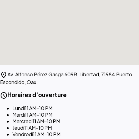
location_on
Av. Alfonso Pérez Gasga 609B, Libertad, 71984 Puerto
Escondido, Oax.
schedule
Horaires d'ouverture
Lundi
11 AM–10 PM
Mardi
11 AM–10 PM
Mercredi
11 AM–10 PM
Jeudi
11 AM–10 PM
Vendredi
11 AM–10 PM