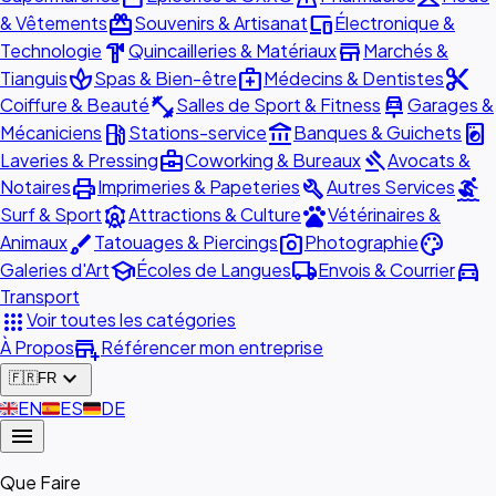
redeem
devices
& Vêtements
Souvenirs & Artisanat
Électronique &
hardware
store
Technologie
Quincailleries & Matériaux
Marchés &
spa
medical_services
content_cut
Tianguis
Spas & Bien-être
Médecins & Dentistes
fitness_center
car_repair
Coiffure & Beauté
Salles de Sport & Fitness
Garages &
local_gas_station
account_balance
local_laundry_service
Mécaniciens
Stations-service
Banques & Guichets
business_center
gavel
Laveries & Pressing
Coworking & Bureaux
Avocats &
print
build
surfing
Notaires
Imprimeries & Papeteries
Autres Services
attractions
pets
Surf & Sport
Attractions & Culture
Vétérinaires &
brush
photo_camera
palette
Animaux
Tatouages & Piercings
Photographie
school
local_shipping
directions_car
Galeries d'Art
Écoles de Langues
Envois & Courrier
Transport
apps
Voir toutes les catégories
add_business
À Propos
Référencer mon entreprise
expand_more
🇫🇷
FR
🇬🇧
EN
🇪🇸
ES
🇩🇪
DE
menu
Que Faire