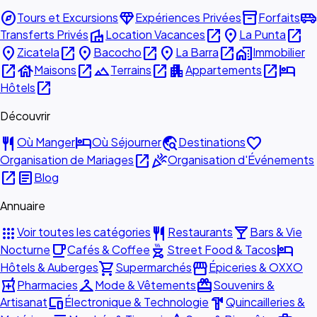
explore
diamond
inventory_2
airport_shuttle
Tours et Excursions
Expériences Privées
Forfaits
villa
open_in_new
place
open_in_new
Transferts Privés
Location Vacances
La Punta
place
open_in_new
place
open_in_new
place
open_in_new
home_work
Zicatela
Bacocho
La Barra
Immobilier
open_in_new
house
open_in_new
landscape
open_in_new
apartment
open_in_new
hotel
Maisons
Terrains
Appartements
open_in_new
Hôtels
Découvrir
restaurant
hotel
travel_explore
favorite
Où Manger
Où Séjourner
Destinations
open_in_new
celebration
Organisation de Mariages
Organisation d'Événements
open_in_new
article
Blog
Annuaire
apps
restaurant
local_bar
Voir toutes les catégories
Restaurants
Bars & Vie
local_cafe
outdoor_grill
hotel
Nocturne
Cafés & Coffee
Street Food & Tacos
shopping_cart
storefront
Hôtels & Auberges
Supermarchés
Épiceries & OXXO
local_pharmacy
checkroom
redeem
Pharmacies
Mode & Vêtements
Souvenirs &
devices
hardware
Artisanat
Électronique & Technologie
Quincailleries &