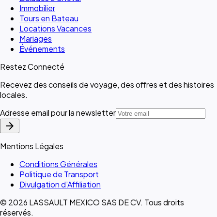
Immobilier
Tours en Bateau
Locations Vacances
Mariages
Événements
Restez Connecté
Recevez des conseils de voyage, des offres et des histoires
locales.
Adresse email pour la newsletter
arrow_forward
Mentions Légales
Conditions Générales
Politique de Transport
Divulgation d’Affiliation
© 2026 LASSAULT MEXICO SAS DE CV. Tous droits
réservés.