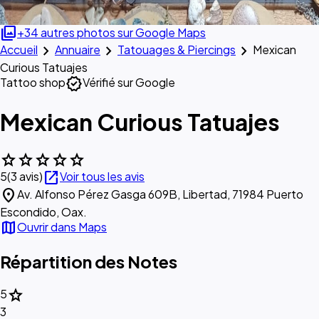
photo_library
+34 autres photos sur Google Maps
chevron_right
chevron_right
chevron_right
Accueil
Annuaire
Tatouages & Piercings
Mexican
Curious Tatuajes
verified
Tattoo shop
Vérifié sur Google
Mexican Curious Tatuajes
star
star
star
star
star
open_in_new
5
(3 avis)
Voir tous les avis
location_on
Av. Alfonso Pérez Gasga 609B, Libertad, 71984 Puerto
Escondido, Oax.
map
Ouvrir dans Maps
Répartition des Notes
star
5
3