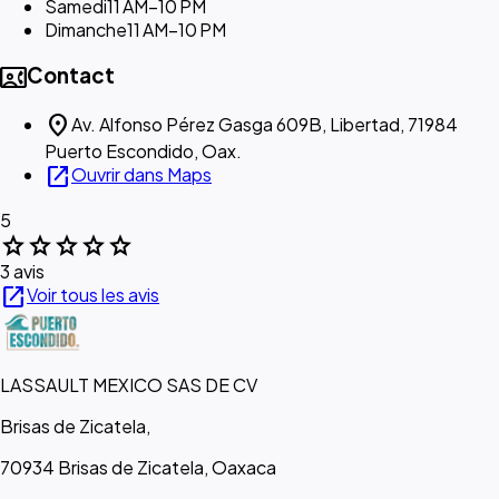
Samedi
11 AM–10 PM
Dimanche
11 AM–10 PM
contact_phone
Contact
location_on
Av. Alfonso Pérez Gasga 609B, Libertad, 71984
Puerto Escondido, Oax.
open_in_new
Ouvrir dans Maps
5
star
star
star
star
star
3 avis
open_in_new
Voir tous les avis
LASSAULT MEXICO SAS DE CV
Brisas de Zicatela,
70934 Brisas de Zicatela, Oaxaca