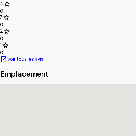
star
4
0
star
3
0
star
2
0
star
1
0
open_in_new
Voir tous les avis
Emplacement