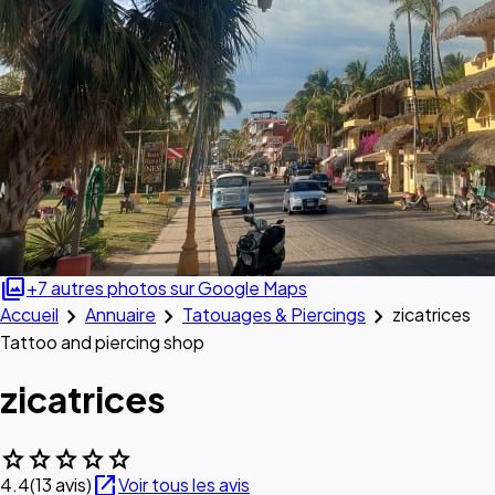
photo_library
+7 autres photos sur Google Maps
chevron_right
chevron_right
chevron_right
Accueil
Annuaire
Tatouages & Piercings
zicatrices
Tattoo and piercing shop
zicatrices
star
star
star
star
star
open_in_new
4.4
(13 avis)
Voir tous les avis