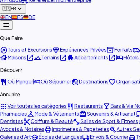
add_business
expand_more
🇫🇷
FR
🇬🇧
EN
🇪🇸
ES
🇩🇪
DE
menu
Que Faire
explore
diamond
inventory_2
airport_shuttle
Tours et Excursions
Expériences Privées
Forfaits
house
open_in_new
landscape
open_in_new
apartment
open_in_new
hotel
o
Maisons
Terrains
Appartements
Hôtels
Découvrir
restaurant
hotel
travel_explore
favorite
Où Manger
Où Séjourner
Destinations
Organisat
Annuaire
apps
restaurant
local_bar
Voir toutes les catégories
Restaurants
Bars & Vie N
checkroom
redeem
devi
Pharmacies
Mode & Vêtements
Souvenirs & Artisanat
content_cut
fitness_center
ca
Dentistes
Coiffure & Beauté
Salles de Sport & Fitness
print
build
Avocats & Notaires
Imprimeries & Papeteries
Autres Se
school
local_shipping
directions_car
Galeries d'Art
Écoles de Langues
Envois & Courrier
T