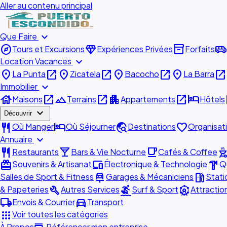
Aller au contenu principal
expand_more
Que Faire
explore
diamond
inventory_2
airport_shuttle
Tours et Excursions
Expériences Privées
Forfaits
expand_more
Location Vacances
place
open_in_new
place
open_in_new
place
open_in_new
place
open_in_new
La Punta
Zicatela
Bacocho
La Barra
expand_more
Immobilier
house
open_in_new
landscape
open_in_new
apartment
open_in_new
hotel
o
Maisons
Terrains
Appartements
Hôtels
expand_more
Découvrir
restaurant
hotel
travel_explore
favorite
Où Manger
Où Séjourner
Destinations
Organisat
expand_more
Annuaire
restaurant
local_bar
local_cafe
outdoor_gr
Restaurants
Bars & Vie Nocturne
Cafés & Coffee
redeem
devices
hardware
Souvenirs & Artisanat
Électronique & Technologie
Qu
car_repair
local_gas_station
Salles de Sport & Fitness
Garages & Mécaniciens
Stati
build
surfing
attractions
& Papeteries
Autres Services
Surf & Sport
Attractio
local_shipping
directions_car
Envois & Courrier
Transport
apps
Voir toutes les catégories
À Propos
Référencer mon entreprise