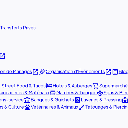
Transferts Privés
pen_in_new
open_in_new
celebration
open_in_new
article
ion de Mariages
Organisation d'Événements
Blo
ill
hotel
shopping_cart
Street Food & Tacos
Hôtels & Auberges
Supermarché
store
spa
incailleries & Matériaux
Marchés & Tianguis
Spas & Bie
account_balance
local_laundry_service
business_cent
ons-service
Banques & Guichets
Laveries & Pressing
pets
brush
ns & Culture
Vétérinaires & Animaux
Tatouages & Pierci