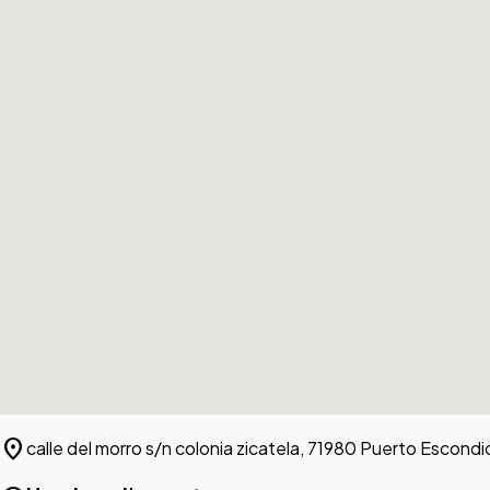
location_on
calle del morro s/n colonia zicatela, 71980 Puerto Escondi