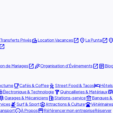
villa
open_in_new
place
open_in_new
plac
Transferts Privés
Location Vacances
La Punta
pen_in_new
open_in_new
celebration
open_in_new
article
ion de Mariages
Organisation d'Événements
Blo
local_cafe
outdoor_grill
hotel
octurne
Cafés & Coffee
Street Food & Tacos
Hôtels
ces
hardware
stor
Électronique & Technologie
Quincailleries & Matériaux
r_repair
local_gas_station
account_balance
Garages & Mécaniciens
Stations-service
Banques &
surfing
attractions
pets
rvices
Surf & Sport
Attractions & Culture
Vétérinaire
info
storefront
ransport
À Propos
Référencer mon entreprise
Réserver