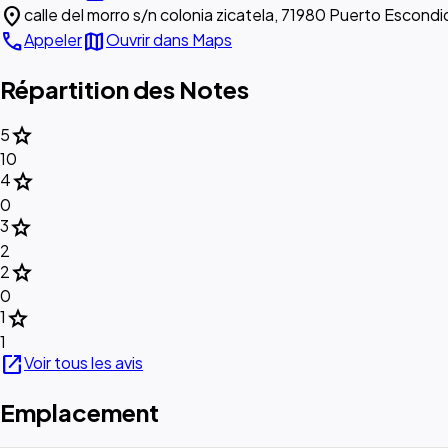
location_on
calle del morro s/n colonia zicatela, 71980 Puerto Escondi
call
map
Appeler
Ouvrir dans Maps
Répartition des Notes
star
5
10
star
4
0
star
3
2
star
2
0
star
1
1
open_in_new
Voir tous les avis
Emplacement