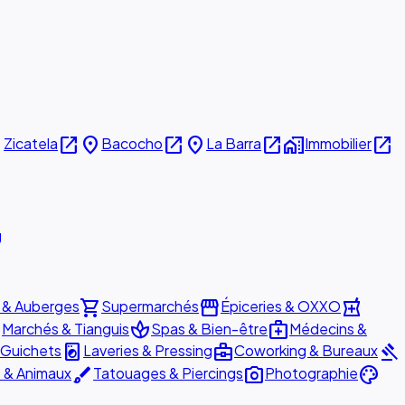
e
open_in_new
place
open_in_new
place
open_in_new
home_work
open_in_new
Zicatela
Bacocho
La Barra
Immobilier
g
shopping_cart
storefront
local_pharmacy
 & Auberges
Supermarchés
Épiceries & OXXO
e
spa
medical_services
Marchés & Tianguis
Spas & Bien-être
Médecins &
local_laundry_service
business_center
gavel
 Guichets
Laveries & Pressing
Coworking & Bureaux
brush
photo_camera
palette
s & Animaux
Tatouages & Piercings
Photographie