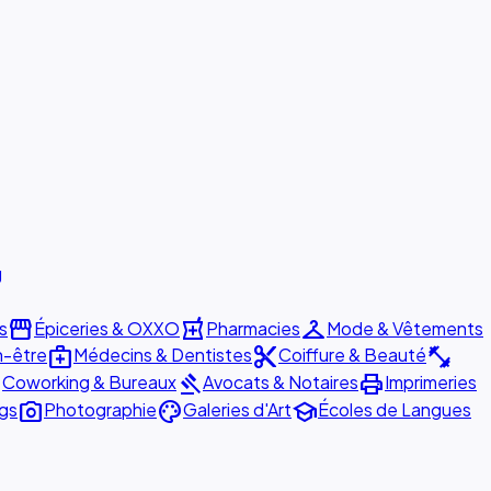
g
storefront
local_pharmacy
checkroom
s
Épiceries & OXXO
Pharmacies
Mode & Vêtements
medical_services
content_cut
fitness_center
n-être
Médecins & Dentistes
Coiffure & Beauté
er
gavel
print
Coworking & Bureaux
Avocats & Notaires
Imprimeries
photo_camera
palette
school
ngs
Photographie
Galeries d'Art
Écoles de Langues