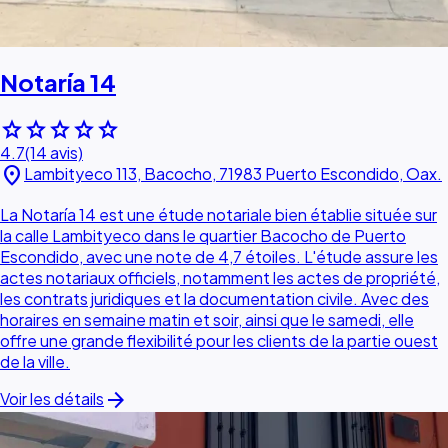
Notaría 14
star
star
star
star
star
4.7
(14 avis)
location_on
Lambityeco 113, Bacocho, 71983 Puerto Escondido, Oax.
La Notaría 14 est une étude notariale bien établie située sur
la calle Lambityeco dans le quartier Bacocho de Puerto
Escondido, avec une note de 4,7 étoiles. L'étude assure les
actes notariaux officiels, notamment les actes de propriété,
les contrats juridiques et la documentation civile. Avec des
horaires en semaine matin et soir, ainsi que le samedi, elle
offre une grande flexibilité pour les clients de la partie ouest
de la ville.
arrow_forward
Voir les détails