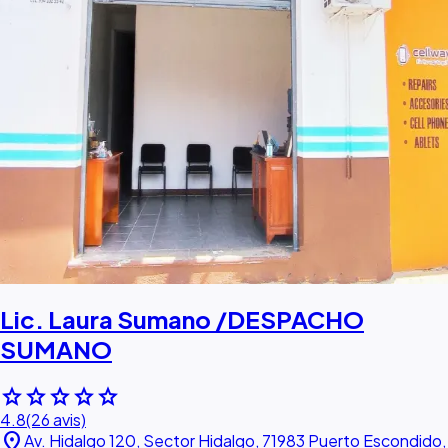
Lic. Laura Sumano /DESPACHO
SUMANO
star
star
star
star
star
4.8
(26 avis)
location_on
Av. Hidalgo 120, Sector Hidalgo, 71983 Puerto Escondido,