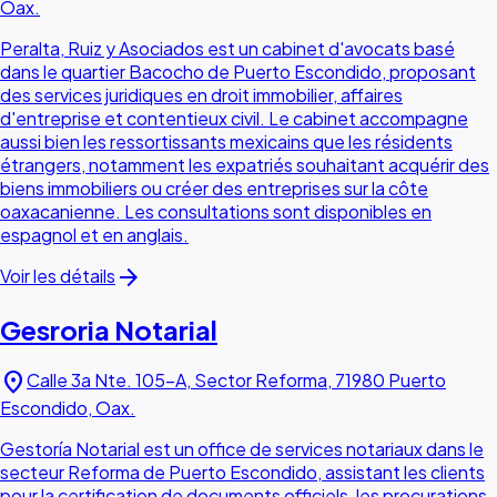
Oax.
Peralta, Ruiz y Asociados est un cabinet d'avocats basé
dans le quartier Bacocho de Puerto Escondido, proposant
des services juridiques en droit immobilier, affaires
d'entreprise et contentieux civil. Le cabinet accompagne
aussi bien les ressortissants mexicains que les résidents
étrangers, notamment les expatriés souhaitant acquérir des
biens immobiliers ou créer des entreprises sur la côte
oaxacanienne. Les consultations sont disponibles en
espagnol et en anglais.
arrow_forward
Voir les détails
Gesroria Notarial
location_on
Calle 3a Nte. 105-A, Sector Reforma, 71980 Puerto
Escondido, Oax.
Gestoría Notarial est un office de services notariaux dans le
secteur Reforma de Puerto Escondido, assistant les clients
pour la certification de documents officiels, les procurations,