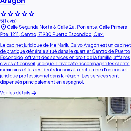
Aragón
star
star
star
star
star
5
(1 avis)
location_on
Calle Segunda Norte & Calle 2a. Poniente, Calle Primera
Pte. 1211, Centro, 71980 Puerto Escondido, Oax.
Le cabinet juridique de Me Marilu Calvo Aragón est un cabinet
de pratique générale situé dans le quartier Centro de Puerto
Escondido, offrant des services en droit de la famille, affaires
civiles et conseil juridique. L'avocate accompagne les clients
mexicains et les résidents locaux à la recherche d'un conseil
juridique professionnel dans la région. Les services sont
dispensés principalement en espagnol.
arrow_forward
Voir les détails