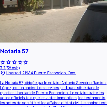
Notaria 57
star
star
star
star
star
3.7
(38 avis)
location_on
Libertad, 71984 Puerto Escondido, Oax.
La Notaria 57, dirigée par le notaire Antonio Severino Ramírez
López, est un cabinet de services juridiques situé dans le
quartier Libertad de Puerto Escondido. Le notaire traite les
actes officiels tels que les actes immobiliers, les testaments,
les actes de société et les affaires d'état civil. Le cabinet est