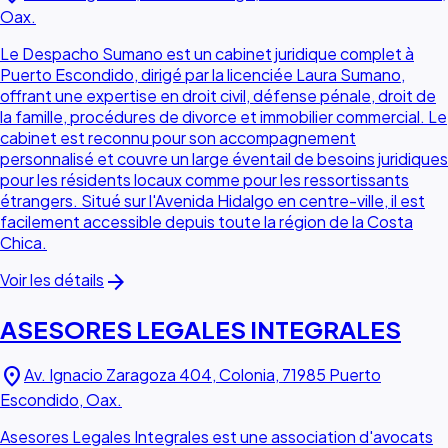
Oax.
Le Despacho Sumano est un cabinet juridique complet à
Puerto Escondido, dirigé par la licenciée Laura Sumano,
offrant une expertise en droit civil, défense pénale, droit de
la famille, procédures de divorce et immobilier commercial. Le
cabinet est reconnu pour son accompagnement
personnalisé et couvre un large éventail de besoins juridiques
pour les résidents locaux comme pour les ressortissants
étrangers. Situé sur l'Avenida Hidalgo en centre-ville, il est
facilement accessible depuis toute la région de la Costa
Chica.
arrow_forward
Voir les détails
ASESORES LEGALES INTEGRALES
location_on
Av. Ignacio Zaragoza 404, Colonia, 71985 Puerto
Escondido, Oax.
Asesores Legales Integrales est une association d'avocats