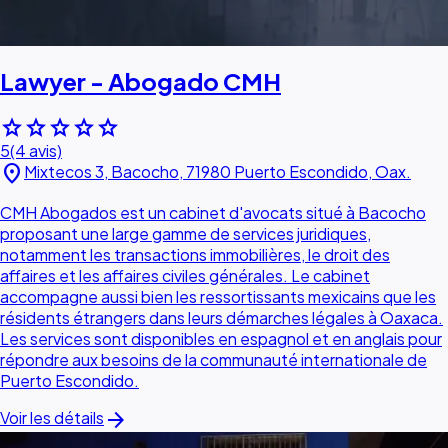
Lawyer - Abogado CMH
star
star
star
star
star
5
(4 avis)
location_on
Mixtecos 3, Bacocho, 71980 Puerto Escondido, Oax.
CMH Abogados est un cabinet d'avocats situé à Bacocho
proposant une large gamme de services juridiques,
notamment les transactions immobilières, le droit des
affaires et les affaires civiles générales. Le cabinet
accompagne aussi bien les ressortissants mexicains que les
résidents étrangers dans leurs démarches légales à Oaxaca.
Les services sont disponibles en espagnol et en anglais pour
répondre aux besoins de la communauté internationale de
Puerto Escondido.
arrow_forward
Voir les détails