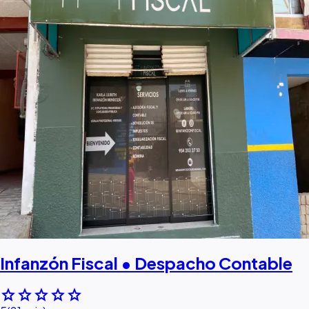
Infanzón Fiscal • Despacho Contable
star
star
star
star
star