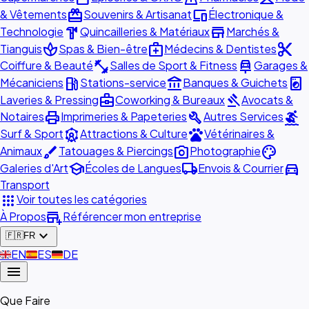
redeem
devices
& Vêtements
Souvenirs & Artisanat
Électronique &
hardware
store
Technologie
Quincailleries & Matériaux
Marchés &
spa
medical_services
content_cut
Tianguis
Spas & Bien-être
Médecins & Dentistes
fitness_center
car_repair
Coiffure & Beauté
Salles de Sport & Fitness
Garages &
local_gas_station
account_balance
local_laundry_service
Mécaniciens
Stations-service
Banques & Guichets
business_center
gavel
Laveries & Pressing
Coworking & Bureaux
Avocats &
print
build
surfing
Notaires
Imprimeries & Papeteries
Autres Services
attractions
pets
Surf & Sport
Attractions & Culture
Vétérinaires &
brush
photo_camera
palette
Animaux
Tatouages & Piercings
Photographie
school
local_shipping
directions_car
Galeries d'Art
Écoles de Langues
Envois & Courrier
Transport
apps
Voir toutes les catégories
add_business
À Propos
Référencer mon entreprise
expand_more
🇫🇷
FR
🇬🇧
EN
🇪🇸
ES
🇩🇪
DE
menu
Que Faire