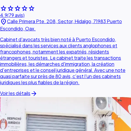
star
star
star
star
star
4.9
(79 avis)
location_on
Calle Primera Pte. 208, Sector, Hidalgo, 71983 Puerto
Escondido, Oax.
Cabinet d'avocats très bien noté à Puerto Escondido,
spécialisé dans les services aux clients anglophones et
francophones, notamment les expatriés, résidents
étrangers et touristes. Le cabinet traite les transactions
immobilières, les démarches d'immigration, la création
d'entreprises et le conseil juridique général. Avec une note
quasi parfaite sur près de 80 avis, c'est l'un des cabinets
juridiques les plus fiables de la région.
arrow_forward
Voir les détails