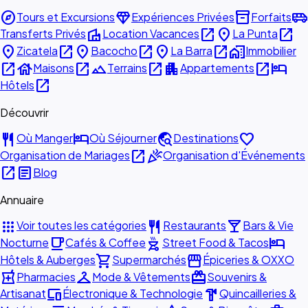
explore
diamond
inventory_2
airport_shuttle
Tours et Excursions
Expériences Privées
Forfaits
villa
open_in_new
place
open_in_new
Transferts Privés
Location Vacances
La Punta
place
open_in_new
place
open_in_new
place
open_in_new
home_work
Zicatela
Bacocho
La Barra
Immobilier
open_in_new
house
open_in_new
landscape
open_in_new
apartment
open_in_new
hotel
Maisons
Terrains
Appartements
open_in_new
Hôtels
Découvrir
restaurant
hotel
travel_explore
favorite
Où Manger
Où Séjourner
Destinations
open_in_new
celebration
Organisation de Mariages
Organisation d'Événements
open_in_new
article
Blog
Annuaire
apps
restaurant
local_bar
Voir toutes les catégories
Restaurants
Bars & Vie
local_cafe
outdoor_grill
hotel
Nocturne
Cafés & Coffee
Street Food & Tacos
shopping_cart
storefront
Hôtels & Auberges
Supermarchés
Épiceries & OXXO
local_pharmacy
checkroom
redeem
Pharmacies
Mode & Vêtements
Souvenirs &
devices
hardware
Artisanat
Électronique & Technologie
Quincailleries &