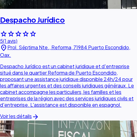
Despacho Jurídico
star
star
star
star
star
5
(1 avis)
location_on
Prol. Séptima Nte., Reforma, 71984 Puerto Escondido,
Oax.
Despacho Jurídico est un cabinet juridique et d'entreprise
situé dans le quartier Reforma de Puerto Escondido,
proposant une assistance juridique disponible 24h/24 pour
les affaires urgentes et des conseils juridiques généraux. Le
cabinet accompagne les particuliers, les familles et les
entreprises de la région avec des services juridiques civils et
d'entreprise. L'assistance est disponible en espagnol.
arrow_forward
Voir les détails