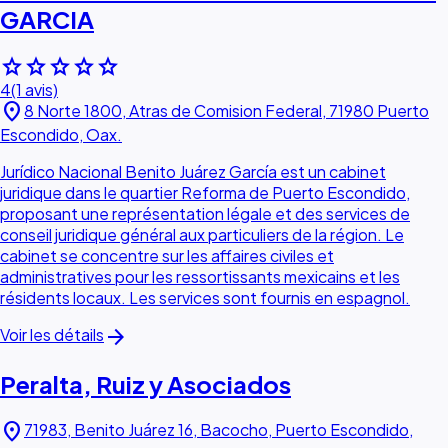
GARCIA
star
star
star
star
star
4
(1 avis)
location_on
8 Norte 1800, Atras de Comision Federal, 71980 Puerto
Escondido, Oax.
Jurídico Nacional Benito Juárez García est un cabinet
juridique dans le quartier Reforma de Puerto Escondido,
proposant une représentation légale et des services de
conseil juridique général aux particuliers de la région. Le
cabinet se concentre sur les affaires civiles et
administratives pour les ressortissants mexicains et les
résidents locaux. Les services sont fournis en espagnol.
arrow_forward
Voir les détails
Peralta, Ruiz y Asociados
location_on
71983, Benito Juárez 16, Bacocho, Puerto Escondido,