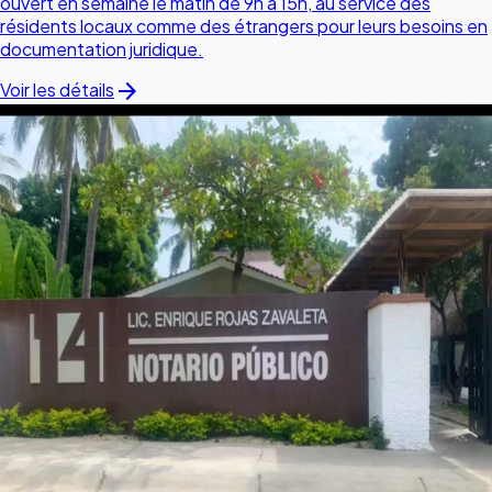
ouvert en semaine le matin de 9h à 15h, au service des
résidents locaux comme des étrangers pour leurs besoins en
documentation juridique.
arrow_forward
Voir les détails