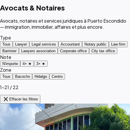
Avocats & Notaires
Avocats, notaires et services juridiques à Puerto Escondido
— immigration, immobilier, affaires et plus encore.
Type
Tous
Lawyer
Legal services
Accountant
Notary public
Law firm
Barrister
Lawyers association
Corporate office
City tax office
Note
N'importe
4+ ★
3+ ★
Zone
Tous
Bacocho
Hidalgo
Centro
1–21 / 22
close
Effacer les filtres