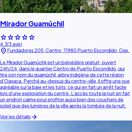
Mirador Guamúchil
star
star
star
star
star
4.3
(3 avis)
location_on
Fundadores 205, Centro, 71980 Puerto Escondido, Oax.
Le Mirador Guamúchil est un belvédère gratuit, ouvert
24h/24, dans le quartier Centro de Puerto Escondido, qui
tire son nom du guamúchil, arbre indigène de cette région
d'Oaxaca. Perché au-dessus du centre-ville, il offre une vue
agréable sur la baie et les toits, ce qui en fait un arrêt facile
lors d'une exploration du centre. L'accès toute la nuit en fait
un endroit calme pour profiter aussi bien des couchers de
soleil que des lumières de la ville après la tombée de la nuit.
arrow_forward
Voir les détails