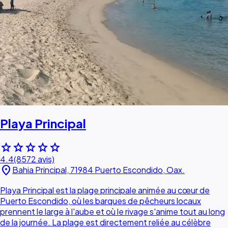
Playa Principal
star
star
star
star
star
4.4
(8572 avis)
location_on
Bahia Principal, 71984 Puerto Escondido, Oax.
Playa Principal est la plage principale animée au cœur de
Puerto Escondido, où les barques de pêcheurs locaux
prennent le large à l'aube et où le rivage s'anime tout au long
de la journée. La plage est directement reliée au célèbre