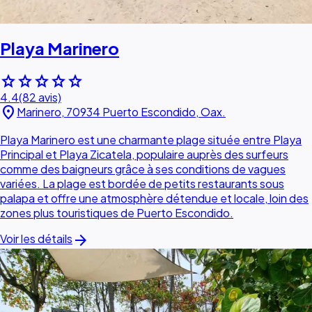
Playa Marinero
star
star
star
star
star
4.4
(82 avis)
location_on
Marinero, 70934 Puerto Escondido, Oax.
Playa Marinero est une charmante plage située entre Playa
Principal et Playa Zicatela, populaire auprès des surfeurs
comme des baigneurs grâce à ses conditions de vagues
variées. La plage est bordée de petits restaurants sous
palapa et offre une atmosphère détendue et locale, loin des
zones plus touristiques de Puerto Escondido.
arrow_forward
Voir les détails