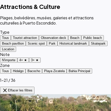
Attractions & Culture
Plages, belvédères, musées, galeries et attractions
culturelles à Puerto Escondido.
Type
Tous
Tourist attraction
Observation deck
Beach
Public beach
Beach pavillion
Scenic spot
Park
Historical landmark
Skatepark
Location
Note
N'importe
4+ ★
3+ ★
Zone
Tous
Hidalgo
Bacocho
Playa Zicatela
Bahia Principal
1–21 / 36
close
Effacer les filtres