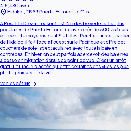
4.5
(480 avis)
location_on
Hidalgo, 71983 Puerto Escondido, Oax.
A Possible Dream Lookout est l'un des belvédères les plus
populaires de Puerto Escondido, avec près de 500 visiteurs
et une note moyenne de 4,5 étoiles. Perché dans le quartier
de Hidalgo, il fait face à l'ouest sur le Pacifique et offre des
couchers de soleil spectaculaires avec toute la baie en
contrebas. En hiver, on peut parfois apercevoir des baleines
à bosse en migration depuis ce point de vue. C'est un arrêt
gratuit et facile d'accès qui offre certaines des vues les plus
photogéniques de la ville.
arrow_forward
Voir les détails