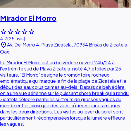
Mirador El Morro
star
star
star
star
star
4.7
(25 avis)
location_on
Av. Del Morro 4, Playa Zicatela, 70934 Brisas de Zicatela,
Oax.
Le Mirador El Morro est un belvédère ouvert 24h/24 à
l'extrémité sud de Playa Zicatela, noté 4,7 étoiles par 25
visiteurs. 'El Morro' désigne le promontoire rocheux
emblématique qui marque la fin de la plage de Zicatela et le
début des eaux plus calmes au-delà. Depuis ce belvédère,
on a une vue aérienne sur le puissant shore break qui a rendu
Zicatela célèbre parmi les surfeurs de grosses vagues du
monde entier, ainsi que des vues côtières panoramiques
dans les deux directions. Les visites au lever du soleil sont
particulièrement récompensées lorsque la lumière effleure
les vagues.