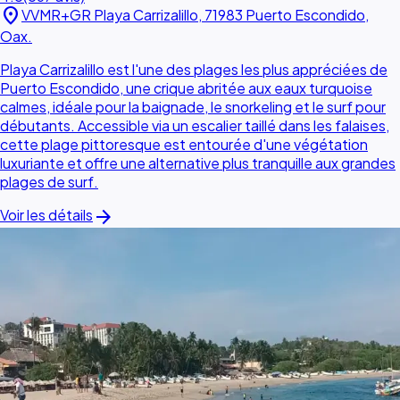
location_on
VVMR+GR Playa Carrizalillo, 71983 Puerto Escondido,
Oax.
Playa Carrizalillo est l'une des plages les plus appréciées de
Puerto Escondido, une crique abritée aux eaux turquoise
calmes, idéale pour la baignade, le snorkeling et le surf pour
débutants. Accessible via un escalier taillé dans les falaises,
cette plage pittoresque est entourée d'une végétation
luxuriante et offre une alternative plus tranquille aux grandes
plages de surf.
arrow_forward
Voir les détails