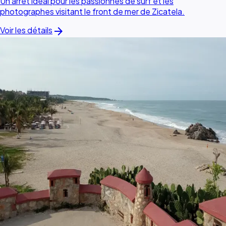
Un arrêt idéal pour les passionnés de surf et les
photographes visitant le front de mer de Zicatela.
arrow_forward
Voir les détails