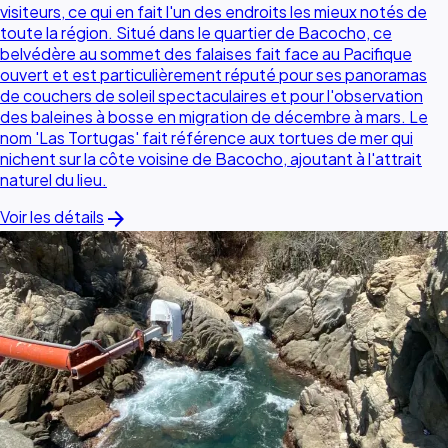
visiteurs, ce qui en fait l'un des endroits les mieux notés de
toute la région. Situé dans le quartier de Bacocho, ce
belvédère au sommet des falaises fait face au Pacifique
ouvert et est particulièrement réputé pour ses panoramas
de couchers de soleil spectaculaires et pour l'observation
des baleines à bosse en migration de décembre à mars. Le
nom 'Las Tortugas' fait référence aux tortues de mer qui
nichent sur la côte voisine de Bacocho, ajoutant à l'attrait
naturel du lieu.
arrow_forward
Voir les détails