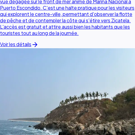
vue dégagée sur le front de mer animé de Marina Nacional à
Puerto Escondido. C'est une halte pratique pour les visiteurs
qui explorent le centre-ville, permettant d'observer la flotte
de pêche et de contempler la côte qui s'étire vers Zicatela.
L'accès est gratuit et attire aussi bien les habitants que les
touristes tout au long de la journée.
arrow_forward
Voir les détails