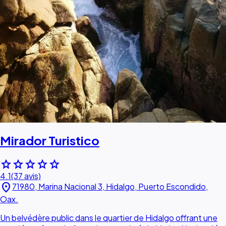
Mirador Turistico
star
star
star
star
star
4.1
(37 avis)
location_on
71980, Marina Nacional 3, Hidalgo, Puerto Escondido,
Oax.
Un belvédère public dans le quartier de Hidalgo offrant une