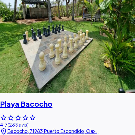
Playa Bacocho
star
star
star
star
star
4.7
(283 avis)
location_on
Bacocho, 71983 Puerto Escondido, Oax.