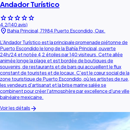
Andador Turístico
star
star
star
star
star
4.2
(140 avis)
location_on
Bahia Principal, 71984 Puerto Escondido, Oax.
L'Andador Turístico est la principale promenade piétonne de
Puerto Escondido le long de la Bahía Principal, ouverte
24h/24 et notée 4,2 étoiles par 140 visiteurs. Cette allée
animée longe la plage et est bordée de boutiques de
souvenirs, de restaurants et de bars qui accueillent le flux
constant de touristes et de locaux. C'est le cœur social de la
zone touristique de Puerto Escondido, où les artistes de rue,
les vendeurs d'artisanat et la brise marine salée se
combinent pour créer l'atmosphère par excellence d'une ville
balnéaire mexicaine.
arrow_forward
Voir les détails