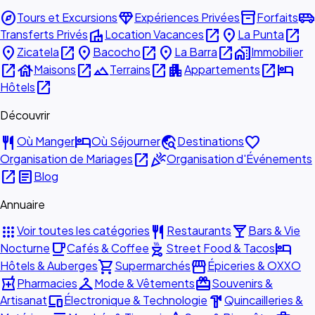
explore
diamond
inventory_2
airport_shuttle
Tours et Excursions
Expériences Privées
Forfaits
villa
open_in_new
place
open_in_new
Transferts Privés
Location Vacances
La Punta
place
open_in_new
place
open_in_new
place
open_in_new
home_work
Zicatela
Bacocho
La Barra
Immobilier
open_in_new
house
open_in_new
landscape
open_in_new
apartment
open_in_new
hotel
Maisons
Terrains
Appartements
open_in_new
Hôtels
Découvrir
restaurant
hotel
travel_explore
favorite
Où Manger
Où Séjourner
Destinations
open_in_new
celebration
Organisation de Mariages
Organisation d'Événements
open_in_new
article
Blog
Annuaire
apps
restaurant
local_bar
Voir toutes les catégories
Restaurants
Bars & Vie
local_cafe
outdoor_grill
hotel
Nocturne
Cafés & Coffee
Street Food & Tacos
shopping_cart
storefront
Hôtels & Auberges
Supermarchés
Épiceries & OXXO
local_pharmacy
checkroom
redeem
Pharmacies
Mode & Vêtements
Souvenirs &
devices
hardware
Artisanat
Électronique & Technologie
Quincailleries &