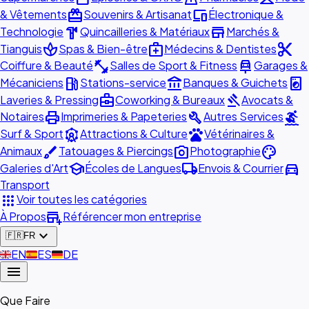
redeem
devices
& Vêtements
Souvenirs & Artisanat
Électronique &
hardware
store
Technologie
Quincailleries & Matériaux
Marchés &
spa
medical_services
content_cut
Tianguis
Spas & Bien-être
Médecins & Dentistes
fitness_center
car_repair
Coiffure & Beauté
Salles de Sport & Fitness
Garages &
local_gas_station
account_balance
local_laundry_service
Mécaniciens
Stations-service
Banques & Guichets
business_center
gavel
Laveries & Pressing
Coworking & Bureaux
Avocats &
print
build
surfing
Notaires
Imprimeries & Papeteries
Autres Services
attractions
pets
Surf & Sport
Attractions & Culture
Vétérinaires &
brush
photo_camera
palette
Animaux
Tatouages & Piercings
Photographie
school
local_shipping
directions_car
Galeries d'Art
Écoles de Langues
Envois & Courrier
Transport
apps
Voir toutes les catégories
add_business
À Propos
Référencer mon entreprise
expand_more
🇫🇷
FR
🇬🇧
EN
🇪🇸
ES
🇩🇪
DE
menu
Que Faire