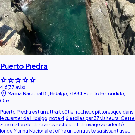
Puerto Piedra
star
star
star
star
star
4.6
(37 avis)
location_on
Marina Nacional 15, Hidalgo, 71984 Puerto Escondido,
Oax.
Puerto Piedra est un attrait côtier rocheux pittoresque dans
le quartier de Hidalgo, noté 4,6 étoiles par 37 visiteurs. Cette
zone naturelle de grands rochers et de rivage accidenté
longe Marina Nacional et offre un contraste saisissant avec