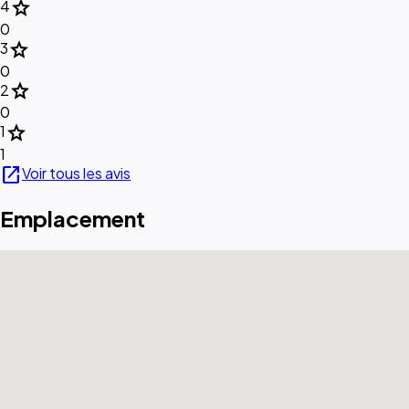
star
4
0
star
3
0
star
2
0
star
1
1
open_in_new
Voir tous les avis
Emplacement