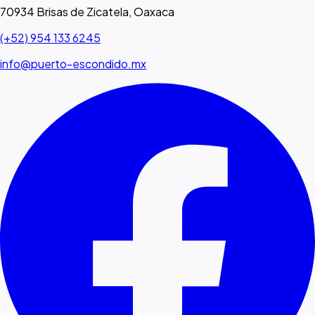
70934 Brisas de Zicatela, Oaxaca
(+52) 954 133 6245
info@puerto-escondido.mx