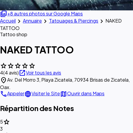
photo_library
+8 autres photos sur Google Maps
chevron_right
chevron_right
chevron_right
Accueil
Annuaire
Tatouages & Piercings
NAKED
TATTOO
Tattoo shop
NAKED TATTOO
star
star
star
star
star
open_in_new
4
(4 avis)
Voir tous les avis
location_on
Av. Del Morro 3, Playa Zicatela, 70934 Brisas de Zicatela,
Oax.
call
language
map
Appeler
Visiter le Site
Ouvrir dans Maps
Répartition des Notes
star
5
3