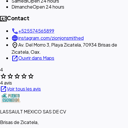
Samedi
Open 24 hours
Dimanche
Open 24 hours
contact_phone
Contact
call
+525574565899
language
instagram.com/zionjonsmithed
location_on
Av. Del Morro 3, Playa Zicatela, 70934 Brisas de
Zicatela, Oax.
open_in_new
Ouvrir dans Maps
4
star
star
star
star
star
4 avis
open_in_new
Voir tous les avis
LASSAULT MEXICO SAS DE CV
Brisas de Zicatela,