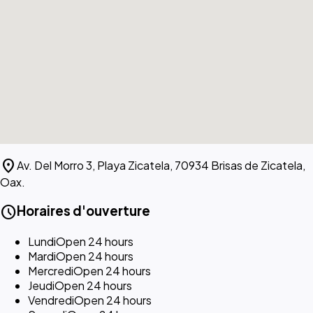
location_on
Av. Del Morro 3, Playa Zicatela, 70934 Brisas de Zicatela,
Oax.
schedule
Horaires d'ouverture
Lundi
Open 24 hours
Mardi
Open 24 hours
Mercredi
Open 24 hours
Jeudi
Open 24 hours
Vendredi
Open 24 hours