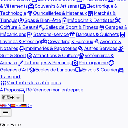
redeem
devices
& Vêtements
Souvenirs & Artisanat
Électronique &
hardware
store
Technologie
Quincailleries & Matériaux
Marchés &
spa
medical_services
content_cut
Tianguis
Spas & Bien-être
Médecins & Dentistes
fitness_center
car_repair
Coiffure & Beauté
Salles de Sport & Fitness
Garages &
local_gas_station
account_balance
local_laundry_service
Mécaniciens
Stations-service
Banques & Guichets
business_center
gavel
Laveries & Pressing
Coworking & Bureaux
Avocats &
print
build
surfing
Notaires
Imprimeries & Papeteries
Autres Services
attractions
pets
Surf & Sport
Attractions & Culture
Vétérinaires &
brush
photo_camera
palette
Animaux
Tatouages & Piercings
Photographie
school
local_shipping
directions_car
Galeries d'Art
Écoles de Langues
Envois & Courrier
Transport
apps
Voir toutes les catégories
add_business
À Propos
Référencer mon entreprise
expand_more
🇫🇷
FR
🇬🇧
EN
🇪🇸
ES
🇩🇪
DE
menu
Que Faire