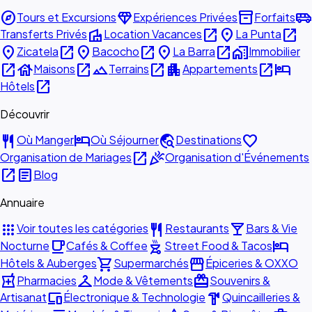
explore
diamond
inventory_2
airport_shuttle
Tours et Excursions
Expériences Privées
Forfaits
villa
open_in_new
place
open_in_new
Transferts Privés
Location Vacances
La Punta
place
open_in_new
place
open_in_new
place
open_in_new
home_work
Zicatela
Bacocho
La Barra
Immobilier
open_in_new
house
open_in_new
landscape
open_in_new
apartment
open_in_new
hotel
Maisons
Terrains
Appartements
open_in_new
Hôtels
Découvrir
restaurant
hotel
travel_explore
favorite
Où Manger
Où Séjourner
Destinations
open_in_new
celebration
Organisation de Mariages
Organisation d'Événements
open_in_new
article
Blog
Annuaire
apps
restaurant
local_bar
Voir toutes les catégories
Restaurants
Bars & Vie
local_cafe
outdoor_grill
hotel
Nocturne
Cafés & Coffee
Street Food & Tacos
shopping_cart
storefront
Hôtels & Auberges
Supermarchés
Épiceries & OXXO
local_pharmacy
checkroom
redeem
Pharmacies
Mode & Vêtements
Souvenirs &
devices
hardware
Artisanat
Électronique & Technologie
Quincailleries &