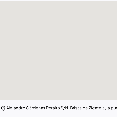
location_on
Alejandro Cárdenas Peralta S/N, Brisas de Zicatela, la 