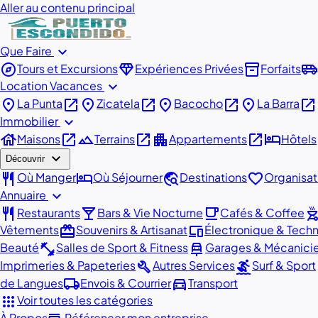
Aller au contenu principal
expand_more
Que Faire
explore
diamond
inventory_2
airport_shuttle
Tours et Excursions
Expériences Privées
Forfaits
expand_more
Location Vacances
place
open_in_new
place
open_in_new
place
open_in_new
place
open_in_new
La Punta
Zicatela
Bacocho
La Barra
expand_more
Immobilier
house
open_in_new
landscape
open_in_new
apartment
open_in_new
hotel
Maisons
Terrains
Appartements
Hôtels
expand_more
Découvrir
restaurant
hotel
travel_explore
favorite
Où Manger
Où Séjourner
Destinations
Organisat
expand_more
Annuaire
restaurant
local_bar
local_cafe
outdoor_gr
Restaurants
Bars & Vie Nocturne
Cafés & Coffee
redeem
devices
Vêtements
Souvenirs & Artisanat
Électronique & Tech
fitness_center
car_repair
Beauté
Salles de Sport & Fitness
Garages & Mécanici
build
surfing
a
Imprimeries & Papeteries
Autres Services
Surf & Sport
local_shipping
directions_car
de Langues
Envois & Courrier
Transport
apps
Voir toutes les catégories
À Propos
Référencer mon entreprise