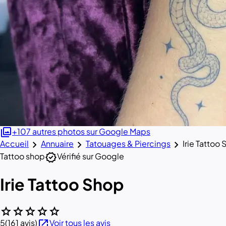
photo_library
+107 autres photos sur Google Maps
chevron_right
chevron_right
chevron_right
Accueil
Annuaire
Tatouages & Piercings
Irie Tattoo
verified
Tattoo shop
Vérifié sur Google
Irie Tattoo Shop
star
star
star
star
star
open_in_new
5
(161 avis)
Voir tous les avis