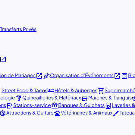
Transferts Privés
open_in_new
open_in_new
celebration
open_in_new
article
ion de Mariages
Organisation d'Événements
Bl
ill
hotel
shopping_cart
Street Food & Tacos
Hôtels & Auberges
Supermarch
hardware
store
s
nologie
Quincailleries & Matériaux
Marchés & Tianguis
local_gas_station
account_balance
local_laundry_service
ens
Stations-service
Banques & Guichets
Laveries &
ttractions
pets
brush
Attractions & Culture
Vétérinaires & Animaux
Tatoua