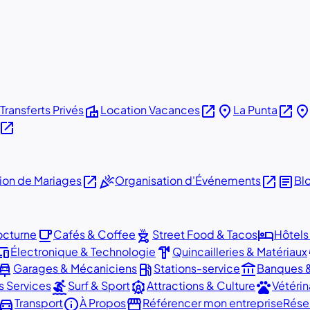
villa
open_in_new
place
open_in_new
plac
Transferts Privés
Location Vacances
La Punta
open_in_new
open_in_new
celebration
open_in_new
article
ion de Mariages
Organisation d'Événements
Bl
local_cafe
outdoor_grill
hotel
octurne
Cafés & Coffee
Street Food & Tacos
Hôtels
vices
hardware
Électronique & Technologie
Quincailleries & Matériaux
r_repair
local_gas_station
account_balance
Garages & Mécaniciens
Stations-service
Banques &
surfing
attractions
pets
s Services
Surf & Sport
Attractions & Culture
Vétérin
irections_car
info
storefront
Transport
À Propos
Référencer mon entreprise
Rése