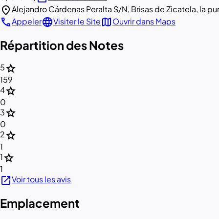
location_on
Alejandro Cárdenas Peralta S/N, Brisas de Zicatela, la 
call
language
map
Appeler
Visiter le Site
Ouvrir dans Maps
Répartition des Notes
star
5
159
star
4
0
star
3
0
star
2
1
star
1
1
open_in_new
Voir tous les avis
Emplacement