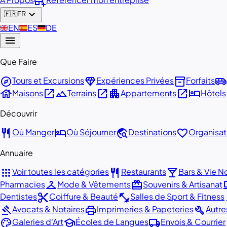
add_business
expand_more
🇫🇷
FR
🇬🇧
EN
🇪🇸
ES
🇩🇪
DE
menu
Que Faire
explore
diamond
inventory_2
airport_shuttle
Tours et Excursions
Expériences Privées
Forfaits
house
open_in_new
landscape
open_in_new
apartment
open_in_new
hotel
Maisons
Terrains
Appartements
Hôtels
Découvrir
restaurant
hotel
travel_explore
favorite
Où Manger
Où Séjourner
Destinations
Organisat
Annuaire
apps
restaurant
local_bar
Voir toutes les catégories
Restaurants
Bars & Vie N
checkroom
redeem
de
Pharmacies
Mode & Vêtements
Souvenirs & Artisanat
content_cut
fitness_center
ca
Dentistes
Coiffure & Beauté
Salles de Sport & Fitness
gavel
print
build
Avocats & Notaires
Imprimeries & Papeteries
Autre
palette
school
local_shipping
d
Galeries d'Art
Écoles de Langues
Envois & Courrier