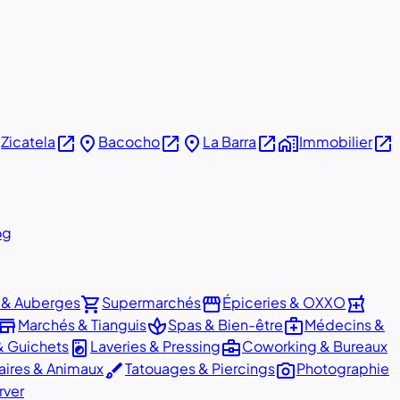
e
open_in_new
place
open_in_new
place
open_in_new
home_work
open_in_new
Zicatela
Bacocho
La Barra
Immobilier
og
shopping_cart
storefront
local_pharmacy
 & Auberges
Supermarchés
Épiceries & OXXO
store
spa
medical_services
Marchés & Tianguis
Spas & Bien-être
Médecins &
local_laundry_service
business_center
 Guichets
Laveries & Pressing
Coworking & Bureaux
brush
photo_camera
aires & Animaux
Tatouages & Piercings
Photographie
rver