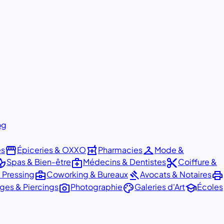
og
storefront
local_pharmacy
checkroom
és
Épiceries & OXXO
Pharmacies
Mode &
pa
medical_services
content_cut
Spas & Bien-être
Médecins & Dentistes
Coiffure &
business_center
gavel
print
 Pressing
Coworking & Bureaux
Avocats & Notaires
photo_camera
palette
school
ges & Piercings
Photographie
Galeries d'Art
Écoles