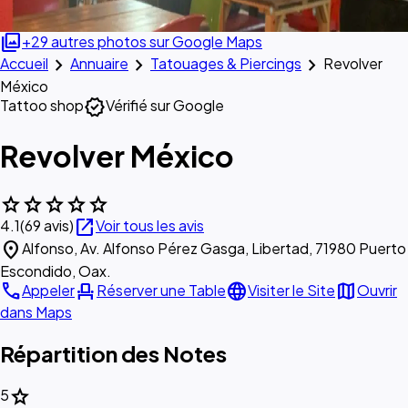
photo_library
+29 autres photos sur Google Maps
chevron_right
chevron_right
chevron_right
Accueil
Annuaire
Tatouages & Piercings
Revolver
México
verified
Tattoo shop
Vérifié sur Google
Revolver México
star
star
star
star
star
open_in_new
4.1
(69 avis)
Voir tous les avis
location_on
Alfonso, Av. Alfonso Pérez Gasga, Libertad, 71980 Puerto
Escondido, Oax.
call
event_seat
language
map
Appeler
Réserver une Table
Visiter le Site
Ouvrir
dans Maps
Répartition des Notes
star
5