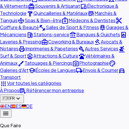
redeem
devices
& Vêtements
Souvenirs & Artisanat
Électronique &
hardware
store
Technologie
Quincailleries & Matériaux
Marchés &
spa
medical_services
content_cut
Tianguis
Spas & Bien-être
Médecins & Dentistes
fitness_center
car_repair
Coiffure & Beauté
Salles de Sport & Fitness
Garages &
local_gas_station
account_balance
local_laundry_service
Mécaniciens
Stations-service
Banques & Guichets
business_center
gavel
Laveries & Pressing
Coworking & Bureaux
Avocats &
print
build
surfing
Notaires
Imprimeries & Papeteries
Autres Services
attractions
pets
Surf & Sport
Attractions & Culture
Vétérinaires &
brush
photo_camera
palette
Animaux
Tatouages & Piercings
Photographie
school
local_shipping
directions_car
Galeries d'Art
Écoles de Langues
Envois & Courrier
Transport
apps
Voir toutes les catégories
add_business
À Propos
Référencer mon entreprise
expand_more
🇫🇷
FR
🇬🇧
EN
🇪🇸
ES
🇩🇪
DE
menu
Que Faire