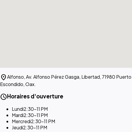
location_on
Alfonso, Av. Alfonso Pérez Gasga, Libertad, 71980 Puerto
Escondido, Oax.
schedule
Horaires d'ouverture
Lundi
2:30–11 PM
Mardi
2:30–11 PM
Mercredi
2:30–11 PM
Jeudi
2:30–11 PM