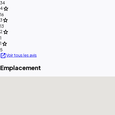
34
star
4
16
star
3
13
star
2
1
star
1
5
open_in_new
Voir tous les avis
Emplacement