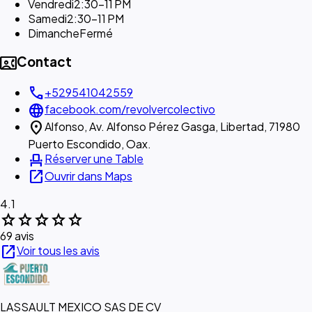
Vendredi
2:30–11 PM
Samedi
2:30–11 PM
Dimanche
Fermé
contact_phone
Contact
call
+529541042559
language
facebook.com/revolvercolectivo
location_on
Alfonso, Av. Alfonso Pérez Gasga, Libertad, 71980
Puerto Escondido, Oax.
event_seat
Réserver une Table
open_in_new
Ouvrir dans Maps
4.1
star
star
star
star
star
69 avis
open_in_new
Voir tous les avis
LASSAULT MEXICO SAS DE CV