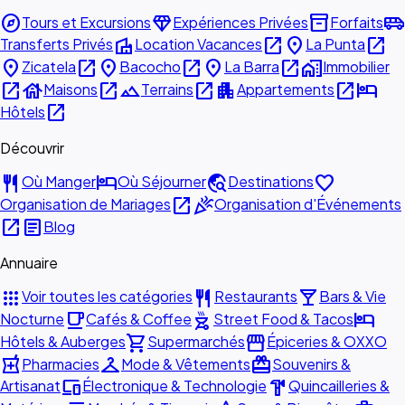
explore
diamond
inventory_2
airport_shuttle
Tours et Excursions
Expériences Privées
Forfaits
villa
open_in_new
place
open_in_new
Transferts Privés
Location Vacances
La Punta
place
open_in_new
place
open_in_new
place
open_in_new
home_work
Zicatela
Bacocho
La Barra
Immobilier
open_in_new
house
open_in_new
landscape
open_in_new
apartment
open_in_new
hotel
Maisons
Terrains
Appartements
open_in_new
Hôtels
Découvrir
restaurant
hotel
travel_explore
favorite
Où Manger
Où Séjourner
Destinations
open_in_new
celebration
Organisation de Mariages
Organisation d'Événements
open_in_new
article
Blog
Annuaire
apps
restaurant
local_bar
Voir toutes les catégories
Restaurants
Bars & Vie
local_cafe
outdoor_grill
hotel
Nocturne
Cafés & Coffee
Street Food & Tacos
shopping_cart
storefront
Hôtels & Auberges
Supermarchés
Épiceries & OXXO
local_pharmacy
checkroom
redeem
Pharmacies
Mode & Vêtements
Souvenirs &
devices
hardware
Artisanat
Électronique & Technologie
Quincailleries &