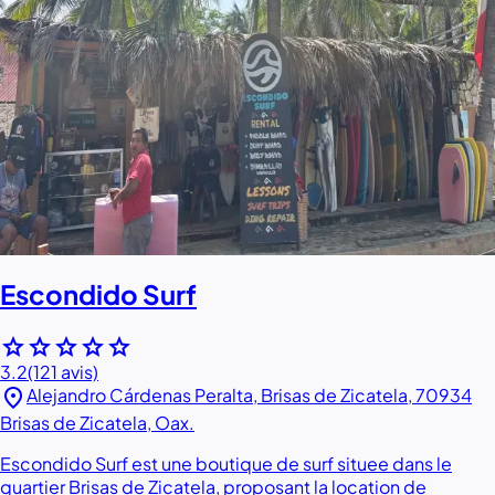
Escondido Surf
star
star
star
star
star
3.2
(121 avis)
location_on
Alejandro Cárdenas Peralta, Brisas de Zicatela, 70934
Brisas de Zicatela, Oax.
Escondido Surf est une boutique de surf situee dans le
quartier Brisas de Zicatela, proposant la location de