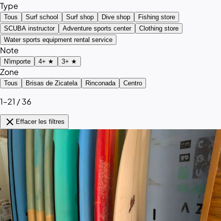
Type
Tous
Surf school
Surf shop
Dive shop
Fishing store
SCUBA instructor
Adventure sports center
Clothing store
Water sports equipment rental service
Note
N'importe
4+ ★
3+ ★
Zone
Tous
Brisas de Zicatela
Rinconada
Centro
1–21 / 36
close
Effacer les filtres