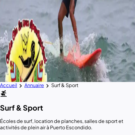
chevron_right
chevron_right
Accueil
Annuaire
Surf & Sport
surfing
Surf & Sport
Écoles de surf, location de planches, salles de sport et
activités de plein air à Puerto Escondido.