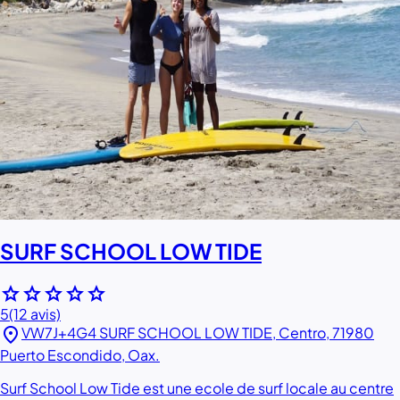
SURF SCHOOL LOW TIDE
star
star
star
star
star
5
(12 avis)
location_on
VW7J+4G4 SURF SCHOOL LOW TIDE, Centro, 71980
Puerto Escondido, Oax.
Surf School Low Tide est une ecole de surf locale au centre