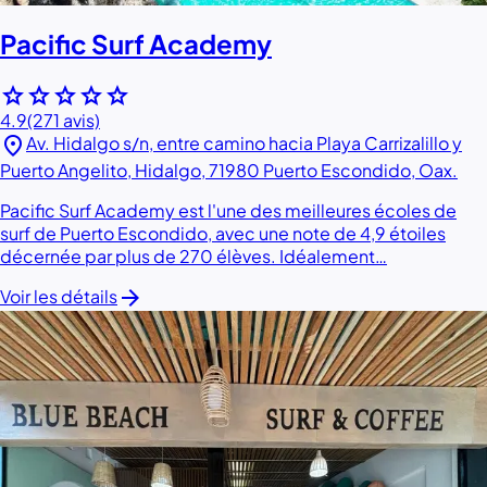
Pacific Surf Academy
star
star
star
star
star
4.9
(271 avis)
location_on
Av. Hidalgo s/n, entre camino hacia Playa Carrizalillo y
Puerto Angelito, Hidalgo, 71980 Puerto Escondido, Oax.
Pacific Surf Academy est l'une des meilleures écoles de
surf de Puerto Escondido, avec une note de 4,9 étoiles
décernée par plus de 270 élèves. Idéalement…
arrow_forward
Voir les détails