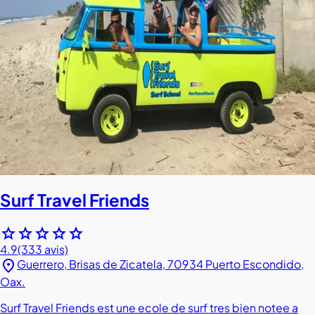
Surf Travel Friends
star
star
star
star
star
4.9
(333 avis)
location_on
Guerrero, Brisas de Zicatela, 70934 Puerto Escondido,
Oax.
Surf Travel Friends est une ecole de surf tres bien notee a