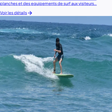
planches et des equipements de surf aux visiteurs…
arrow_forward
Voir les détails