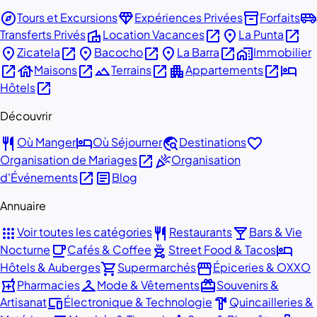
explore
diamond
inventory_2
airport_shuttle
Tours et Excursions
Expériences Privées
Forfaits
villa
open_in_new
place
open_in_new
Transferts Privés
Location Vacances
La Punta
place
open_in_new
place
open_in_new
place
open_in_new
home_work
Zicatela
Bacocho
La Barra
Immobilier
open_in_new
house
open_in_new
landscape
open_in_new
apartment
open_in_new
hotel
Maisons
Terrains
Appartements
open_in_new
Hôtels
Découvrir
restaurant
hotel
travel_explore
favorite
Où Manger
Où Séjourner
Destinations
open_in_new
celebration
Organisation de Mariages
Organisation
open_in_new
article
d'Événements
Blog
Annuaire
apps
restaurant
local_bar
Voir toutes les catégories
Restaurants
Bars & Vie
local_cafe
outdoor_grill
hotel
Nocturne
Cafés & Coffee
Street Food & Tacos
shopping_cart
storefront
Hôtels & Auberges
Supermarchés
Épiceries & OXXO
local_pharmacy
checkroom
redeem
Pharmacies
Mode & Vêtements
Souvenirs &
devices
hardware
Artisanat
Électronique & Technologie
Quincailleries &