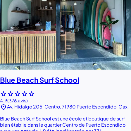
Blue Beach Surf School
star
star
star
star
star
4.9
(376 avis)
location_on
Av. Hidalgo 205, Centro, 71980 Puerto Escondido, Oax.
Blue Beach Surf School est une école et boutique de surf
bien établie dans le quartier Centro de Puerto Escondido,
avec une note de 4,9 étoiles décernée par 376…