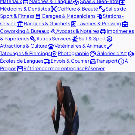
store
spa
medical_services
Matériaux
Marchés & Tianguis
Spas & Bien-être
content_cut
fitness_center
Médecins & Dentistes
Coiffure & Beauté
Salles de
car_repair
local_gas_station
Sport & Fitness
Garages & Mécaniciens
Stations-
account_balance
local_laundry_service
business_center
service
Banques & Guichets
Laveries & Pressing
gavel
print
Coworking & Bureaux
Avocats & Notaires
Imprimeries
build
surfing
attractions
& Papeteries
Autres Services
Surf & Sport
pets
brush
Attractions & Culture
Vétérinaires & Animaux
photo_camera
palette
school
Tatouages & Piercings
Photographie
Galeries d'Art
local_shipping
directions_car
info
Écoles de Langues
Envois & Courrier
Transport
À
storefront
Propos
Référencer mon entreprise
Réserver