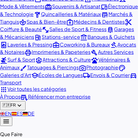
redeem
devices
Mode & Vêtements
Souvenirs & Artisanat
Électronique
hardware
store
& Technologie
Quincailleries & Matériaux
Marchés &
spa
medical_services
content_cut
Tianguis
Spas & Bien-être
Médecins & Dentistes
fitness_center
car_repair
Coiffure & Beauté
Salles de Sport & Fitness
Garages
local_gas_station
account_balance
& Mécaniciens
Stations-service
Banques & Guichets
local_laundry_service
business_center
gavel
Laveries & Pressing
Coworking & Bureaux
Avocats
print
build
& Notaires
Imprimeries & Papeteries
Autres Services
surfing
attractions
pets
Surf & Sport
Attractions & Culture
Vétérinaires &
brush
photo_camera
palette
Animaux
Tatouages & Piercings
Photographie
school
local_shipping
directions_car
Galeries d'Art
Écoles de Langues
Envois & Courrier
Transport
apps
Voir toutes les catégories
add_business
À Propos
Référencer mon entreprise
expand_more
🇫🇷
FR
🇬🇧
EN
🇪🇸
ES
🇩🇪
DE
menu
Que Faire