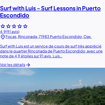
Surf with Luis - Surf Lessons in Puerto
Escondido
star
star
star
star
star
4.9
(91 avis)
location_on
Focas, Rinconada, 71983 Puerto Escondido, Oax.
Surf with Luis est un service de cours de surf très apprécié
dans le quartier Rinconada de Puerto Escondido, avec une
note de 4,9 étoiles sur 91 avis. Luis…
arrow_forward
Voir les détails