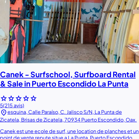
Canek - Surfschool, Surfboard Rental
& Sale in Puerto Escondido La Punta
star
star
star
star
star
5
(215 avis)
location_on
esquina, Calle Paraíso, C. Jalisco S/N, La Punta de
Zicatela, Brisas de Zicatela, 70934 Puerto Escondido, Oax.
Canek est une ecole de surf, une location de planches et un
point de vente repute situe a La Punta, Puerto Escondido.