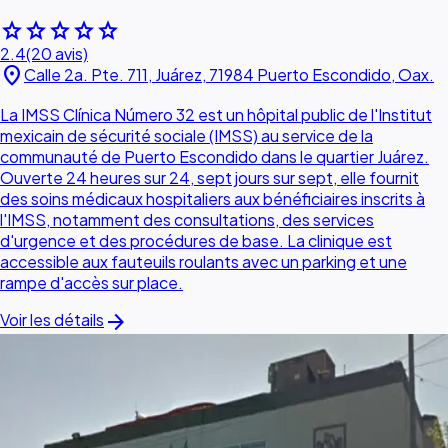
star
star
star
star
star
2.4
(20 avis)
location_on
Calle 2a. Pte. 711, Juárez, 71984 Puerto Escondido, Oax.
La IMSS Clínica Número 32 est un hôpital public de l'Institut
mexicain de sécurité sociale (IMSS) au service de la
communauté de Puerto Escondido dans le quartier Juárez.
Ouverte 24 heures sur 24, sept jours sur sept, elle fournit
des soins médicaux hospitaliers aux bénéficiaires inscrits à
l'IMSS, notamment des consultations, des services
d'urgence et des procédures de base. La clinique est
accessible aux fauteuils roulants avec un parking et une
rampe d'accès sur place.
arrow_forward
Voir les détails