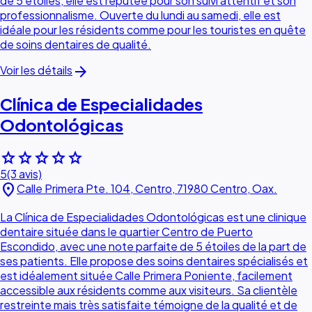
de 5 étoiles, elle est réputée pour son suivi attentif et son
professionnalisme. Ouverte du lundi au samedi, elle est
idéale pour les résidents comme pour les touristes en quête
de soins dentaires de qualité.
arrow_forward
Voir les détails
Clínica de Especialidades
Odontológicas
star
star
star
star
star
5
(3 avis)
location_on
Calle Primera Pte. 104, Centro, 71980 Centro, Oax.
La Clínica de Especialidades Odontológicas est une clinique
dentaire située dans le quartier Centro de Puerto
Escondido, avec une note parfaite de 5 étoiles de la part de
ses patients. Elle propose des soins dentaires spécialisés et
est idéalement située Calle Primera Poniente, facilement
accessible aux résidents comme aux visiteurs. Sa clientèle
restreinte mais très satisfaite témoigne de la qualité et de