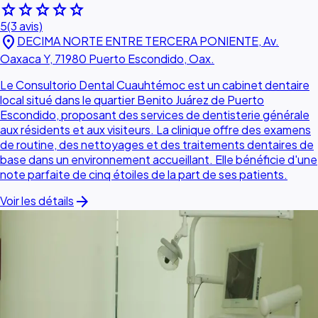
star
star
star
star
star
5
(3 avis)
location_on
DECIMA NORTE ENTRE TERCERA PONIENTE, Av.
Oaxaca Y, 71980 Puerto Escondido, Oax.
Le Consultorio Dental Cuauhtémoc est un cabinet dentaire
local situé dans le quartier Benito Juárez de Puerto
Escondido, proposant des services de dentisterie générale
aux résidents et aux visiteurs. La clinique offre des examens
de routine, des nettoyages et des traitements dentaires de
base dans un environnement accueillant. Elle bénéficie d'une
note parfaite de cinq étoiles de la part de ses patients.
arrow_forward
Voir les détails