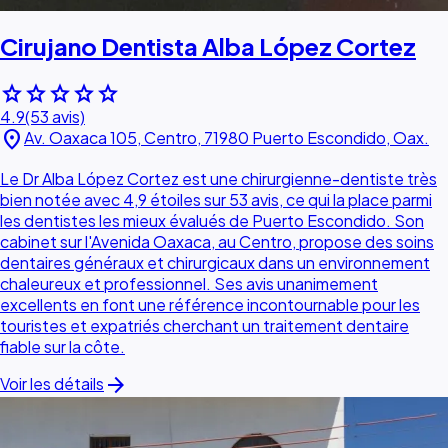
Cirujano Dentista Alba López Cortez
star
star
star
star
star
4.9
(53 avis)
location_on
Av. Oaxaca 105, Centro, 71980 Puerto Escondido, Oax.
Le Dr Alba López Cortez est une chirurgienne-dentiste très
bien notée avec 4,9 étoiles sur 53 avis, ce qui la place parmi
les dentistes les mieux évalués de Puerto Escondido. Son
cabinet sur l'Avenida Oaxaca, au Centro, propose des soins
dentaires généraux et chirurgicaux dans un environnement
chaleureux et professionnel. Ses avis unanimement
excellents en font une référence incontournable pour les
touristes et expatriés cherchant un traitement dentaire
fiable sur la côte.
arrow_forward
Voir les détails