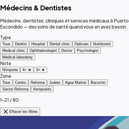
Médecins & Dentistes
Médecins, dentistes, cliniques et services médicaux à Puerto
Escondido — des soins de santé quand vous en avez besoin.
Type
Tous
Dentist
Hospital
Dental clinic
Optician
Nutritionist
Medical clinic
Ophthalmologist
Doctor
Psychologist
Medical laboratory
Note
N'importe
4+ ★
3+ ★
Zone
Tous
Centro
Reforma
Juárez
Agua Marina
Bacocho
Sector Reforma
Aeropuerto
1–21 / 80
close
Effacer les filtres