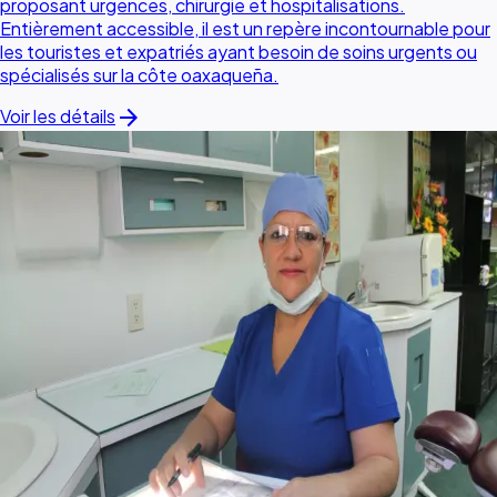
proposant urgences, chirurgie et hospitalisations.
Entièrement accessible, il est un repère incontournable pour
les touristes et expatriés ayant besoin de soins urgents ou
spécialisés sur la côte oaxaqueña.
arrow_forward
Voir les détails