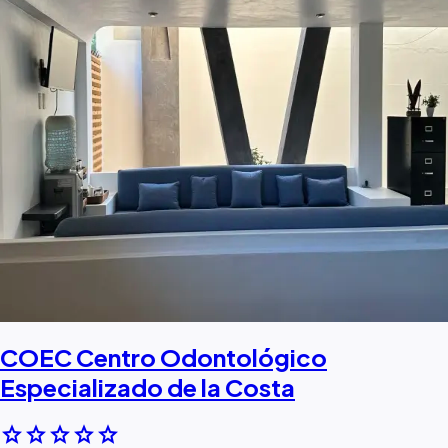
COEC Centro Odontológico
Especializado de la Costa
star
star
star
star
star