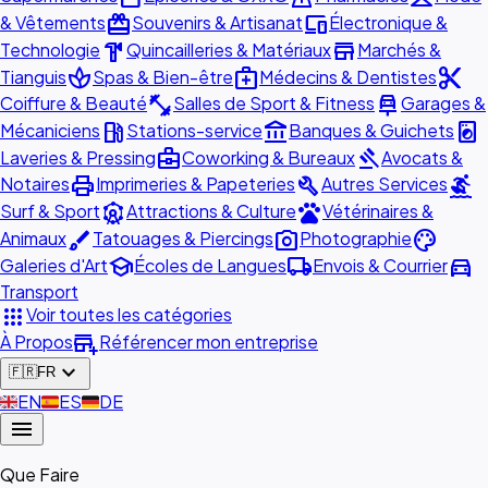
redeem
devices
& Vêtements
Souvenirs & Artisanat
Électronique &
hardware
store
Technologie
Quincailleries & Matériaux
Marchés &
spa
medical_services
content_cut
Tianguis
Spas & Bien-être
Médecins & Dentistes
fitness_center
car_repair
Coiffure & Beauté
Salles de Sport & Fitness
Garages &
local_gas_station
account_balance
local_laundry_service
Mécaniciens
Stations-service
Banques & Guichets
business_center
gavel
Laveries & Pressing
Coworking & Bureaux
Avocats &
print
build
surfing
Notaires
Imprimeries & Papeteries
Autres Services
attractions
pets
Surf & Sport
Attractions & Culture
Vétérinaires &
brush
photo_camera
palette
Animaux
Tatouages & Piercings
Photographie
school
local_shipping
directions_car
Galeries d'Art
Écoles de Langues
Envois & Courrier
Transport
apps
Voir toutes les catégories
add_business
À Propos
Référencer mon entreprise
expand_more
🇫🇷
FR
🇬🇧
EN
🇪🇸
ES
🇩🇪
DE
menu
Que Faire