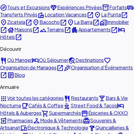
explore
diamond
inventory_2
airport_shuttle
Tours et Excursions
Expériences Privées
Forfaits
villa
open_in_new
place
open_in_new
Transferts Privés
Location Vacances
La Punta
place
open_in_new
place
open_in_new
place
open_in_new
home_work
Zicatela
Bacocho
La Barra
Immobilier
open_in_new
house
open_in_new
landscape
open_in_new
apartment
open_in_new
hotel
Maisons
Terrains
Appartements
open_in_new
Hôtels
Découvrir
restaurant
hotel
travel_explore
favorite
Où Manger
Où Séjourner
Destinations
open_in_new
celebration
Organisation de Mariages
Organisation d'Événements
open_in_new
article
Blog
Annuaire
apps
restaurant
local_bar
Voir toutes les catégories
Restaurants
Bars & Vie
local_cafe
outdoor_grill
hotel
Nocturne
Cafés & Coffee
Street Food & Tacos
shopping_cart
storefront
Hôtels & Auberges
Supermarchés
Épiceries & OXXO
local_pharmacy
checkroom
redeem
Pharmacies
Mode & Vêtements
Souvenirs &
devices
hardware
Artisanat
Électronique & Technologie
Quincailleries &