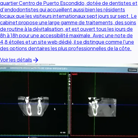
quartier Centro de Puerto Escondido, dotée de dentistes et
d'endodontistes qui accueillent aussi bien les résidents
locaux que les visiteurs internationaux sept jours sur sept. Le
cabinet propose une large gamme de traitements, des soins
de routine à la dévitalisation, et est ouvert tous les jours de
8h à 18h pour une accessibilité maximale. Avec une note de
4,8 étoiles et un site web dédié, il se distingue comme l'une
des options dentaires les plus professionnelles de la côte.
arrow_forward
Voir les détails