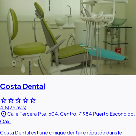
Costa Dental
star
star
star
star
star
4.8
(25 avis)
location_on
Calle Tercera Pte. 604, Centro, 71984 Puerto Escondido,
Oax.
Costa Dental est une clinique dentaire réputée dans le