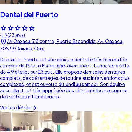
Dental del Puerto
star
star
star
star
star
4.9
(23 avis)
location_on
Av Oaxaca 513 centro, Puerto Escondido, Av. Oaxaca,
70839 Oaxaca, Oax.
Dental del Puerto est une clinique dentaire très bien notée
au cœur de Puerto Escondido, avec une note quasi parfaite
de 4,9 étoiles sur 23 avis. Elle propose des soins dentaires
complets, des détartrages de routine aux interventions plus
complexes, et est ouverte du lundi au samedi. Son équipe
accueillant est très appréciée des résidents locaux comme
des visiteurs internationaux.
arrow_forward
Voir les détails