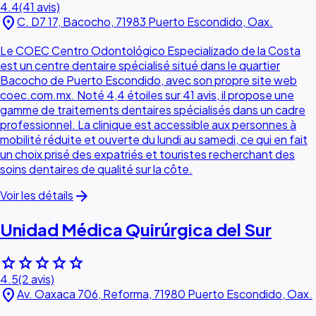
4.4
(41 avis)
location_on
C. D7 17, Bacocho, 71983 Puerto Escondido, Oax.
Le COEC Centro Odontológico Especializado de la Costa
est un centre dentaire spécialisé situé dans le quartier
Bacocho de Puerto Escondido, avec son propre site web
coec.com.mx. Noté 4,4 étoiles sur 41 avis, il propose une
gamme de traitements dentaires spécialisés dans un cadre
professionnel. La clinique est accessible aux personnes à
mobilité réduite et ouverte du lundi au samedi, ce qui en fait
un choix prisé des expatriés et touristes recherchant des
soins dentaires de qualité sur la côte.
arrow_forward
Voir les détails
Unidad Médica Quirúrgica del Sur
star
star
star
star
star
4.5
(2 avis)
location_on
Av. Oaxaca 706, Reforma, 71980 Puerto Escondido, Oax.