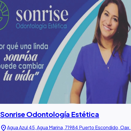
Sonrise Odontología Estética
location_on
Agua Azul 45, Agua Marina, 71984 Puerto Escondido, Oax.