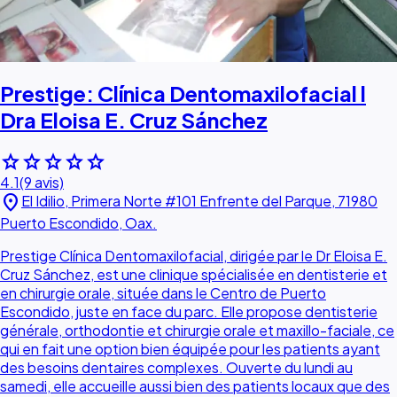
Prestige: Clínica Dentomaxilofacial l
Dra Eloisa E. Cruz Sánchez
star
star
star
star
star
4.1
(9 avis)
location_on
El Idilio, Primera Norte #101 Enfrente del Parque, 71980
Puerto Escondido, Oax.
Prestige Clínica Dentomaxilofacial, dirigée par le Dr Eloisa E.
Cruz Sánchez, est une clinique spécialisée en dentisterie et
en chirurgie orale, située dans le Centro de Puerto
Escondido, juste en face du parc. Elle propose dentisterie
générale, orthodontie et chirurgie orale et maxillo-faciale, ce
qui en fait une option bien équipée pour les patients ayant
des besoins dentaires complexes. Ouverte du lundi au
samedi, elle accueille aussi bien des patients locaux que des