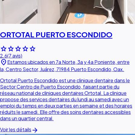
ORTOTAL PUERTO ESCONDIDO
star
star
star
star
star
2.6
(7 avis)
location_on
Estamos ubicados en 7a Norte, 3a y 4a Poniente, entre
la, Centro Sector, Juárez, 71984 Puerto Escondido, Oax.
Ortotal Puerto Escondido est une clinique dentaire dans le
Sector Centro de Puerto Escondido, faisant partie du
réseau national de cliniques dentaires Ortotal. La clinique
propose des services dentaires du lundi au samedi avec un
emploi du temps en deux parties en semaine et des horaires
réduits le samedi. Elle offre des soins dentaires accessibles
dans un quartier central.
arrow_forward
Voir les détails