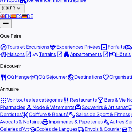
add_business
expand_more
🇫🇷
FR
🇬🇧
EN
🇪🇸
ES
🇩🇪
DE
menu
Que Faire
explore
diamond
inventory_2
airport_shuttle
Tours et Excursions
Expériences Privées
Forfaits
house
open_in_new
landscape
open_in_new
apartment
open_in_new
hotel
o
Maisons
Terrains
Appartements
Hôtels
Découvrir
restaurant
hotel
travel_explore
favorite
Où Manger
Où Séjourner
Destinations
Organisat
Annuaire
apps
restaurant
local_bar
Voir toutes les catégories
Restaurants
Bars & Vie N
checkroom
redeem
devi
Pharmacies
Mode & Vêtements
Souvenirs & Artisanat
content_cut
fitness_center
ca
Dentistes
Coiffure & Beauté
Salles de Sport & Fitness
print
build
Avocats & Notaires
Imprimeries & Papeteries
Autres Se
school
local_shipping
directions_car
Galeries d'Art
Écoles de Langues
Envois & Courrier
T