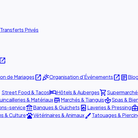
Transferts Privés
pen_in_new
open_in_new
celebration
open_in_new
article
ion de Mariages
Organisation d'Événements
Blo
ill
hotel
shopping_cart
Street Food & Tacos
Hôtels & Auberges
Supermarché
store
spa
incailleries & Matériaux
Marchés & Tianguis
Spas & Bie
account_balance
local_laundry_service
business_cent
ons-service
Banques & Guichets
Laveries & Pressing
pets
brush
ns & Culture
Vétérinaires & Animaux
Tatouages & Pierci