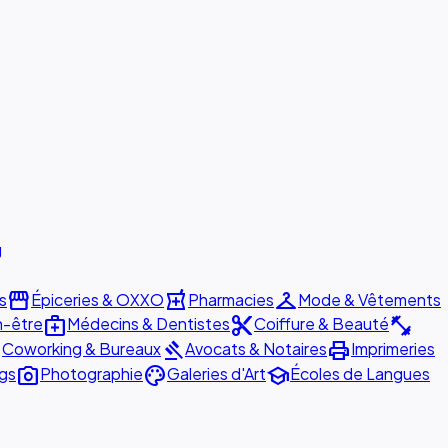
g
storefront
local_pharmacy
checkroom
s
Épiceries & OXXO
Pharmacies
Mode & Vêtements
medical_services
content_cut
fitness_center
n-être
Médecins & Dentistes
Coiffure & Beauté
er
gavel
print
Coworking & Bureaux
Avocats & Notaires
Imprimeries
photo_camera
palette
school
ngs
Photographie
Galeries d'Art
Écoles de Langues