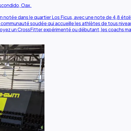
Escondido, Oax.
n notée dans le quartier Los Ficus, avec une note de 4,8 éto
 communauté soudée qui accueille les athlètes de tous niveau
soyez un CrossFitter expérimenté ou débutant, les coachs main