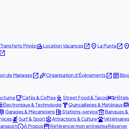
villa
open_in_new
place
open_in_new
plac
Transferts Privés
Location Vacances
La Punta
pen_in_new
open_in_new
celebration
open_in_new
article
ion de Mariages
Organisation d'Événements
Blo
local_cafe
outdoor_grill
hotel
octurne
Cafés & Coffee
Street Food & Tacos
Hôtels
ces
hardware
stor
Électronique & Technologie
Quincailleries & Matériaux
r_repair
local_gas_station
account_balance
Garages & Mécaniciens
Stations-service
Banques &
surfing
attractions
pets
rvices
Surf & Sport
Attractions & Culture
Vétérinaire
info
storefront
ransport
À Propos
Référencer mon entreprise
Réserver