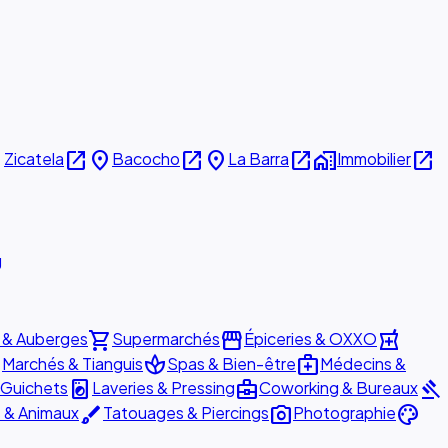
e
open_in_new
place
open_in_new
place
open_in_new
home_work
open_in_new
Zicatela
Bacocho
La Barra
Immobilier
g
shopping_cart
storefront
local_pharmacy
 & Auberges
Supermarchés
Épiceries & OXXO
e
spa
medical_services
Marchés & Tianguis
Spas & Bien-être
Médecins &
local_laundry_service
business_center
gavel
 Guichets
Laveries & Pressing
Coworking & Bureaux
brush
photo_camera
palette
s & Animaux
Tatouages & Piercings
Photographie