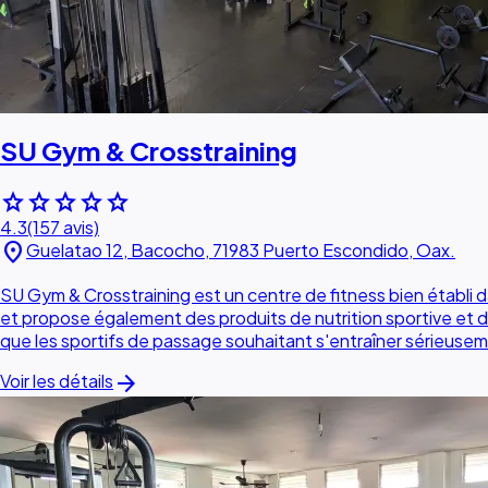
SU Gym & Crosstraining
star
star
star
star
star
4.3
(157 avis)
location_on
Guelatao 12, Bacocho, 71983 Puerto Escondido, Oax.
SU Gym & Crosstraining est un centre de fitness bien établi da
et propose également des produits de nutrition sportive et de
que les sportifs de passage souhaitant s'entraîner sérieusem
arrow_forward
Voir les détails