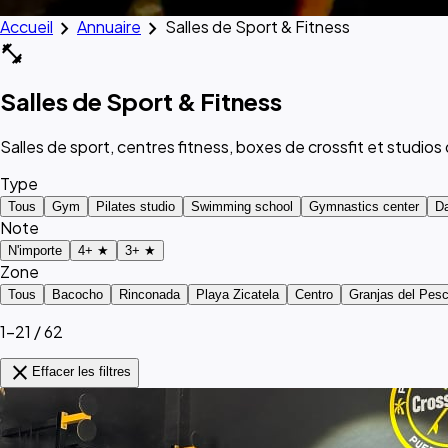
chevron_right
chevron_right
Accueil
Annuaire
Salles de Sport & Fitness
fitness_center
Salles de Sport & Fitness
Salles de sport, centres fitness, boxes de crossfit et studi
Type
Tous
Gym
Pilates studio
Swimming school
Gymnastics center
D
Note
N'importe
4+ ★
3+ ★
Zone
Tous
Bacocho
Rinconada
Playa Zicatela
Centro
Granjas del Pes
1–21 / 62
close
Effacer les filtres