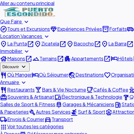
Aller au contenu principal
expand_more
Que Faire
explore
diamond
inventory_2
airport_shuttle
Tours et Excursions
Expériences Privées
Forfaits
expand_more
Location Vacances
place
open_in_new
place
open_in_new
place
open_in_new
place
open_in_new
La Punta
Zicatela
Bacocho
La Barra
expand_more
Immobilier
house
open_in_new
landscape
open_in_new
apartment
open_in_new
hotel
o
Maisons
Terrains
Appartements
Hôtels
expand_more
Découvrir
restaurant
hotel
travel_explore
favorite
Où Manger
Où Séjourner
Destinations
Organisat
expand_more
Annuaire
restaurant
local_bar
local_cafe
outdoor_gr
Restaurants
Bars & Vie Nocturne
Cafés & Coffee
redeem
devices
hardware
Souvenirs & Artisanat
Électronique & Technologie
Qu
car_repair
local_gas_station
Salles de Sport & Fitness
Garages & Mécaniciens
Stati
build
surfing
attractions
& Papeteries
Autres Services
Surf & Sport
Attractio
local_shipping
directions_car
Envois & Courrier
Transport
apps
Voir toutes les catégories
À Propos
Référencer mon entreprise