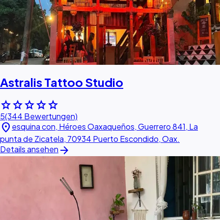
Astralis Tattoo Studio
star
star
star
star
star
5
(344 Bewertungen)
location_on
esquina con, Héroes Oaxaqueños, Guerrero 841, La
punta de Zicatela, 70934 Puerto Escondido, Oax.
arrow_forward
Details ansehen