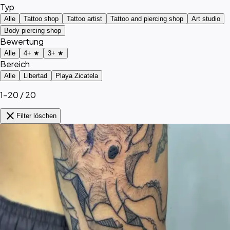
Typ
Alle
Tattoo shop
Tattoo artist
Tattoo and piercing shop
Art studio
Body piercing shop
Bewertung
Alle
4+ ★
3+ ★
Bereich
Alle
Libertad
Playa Zicatela
1–20 / 20
close
Filter löschen