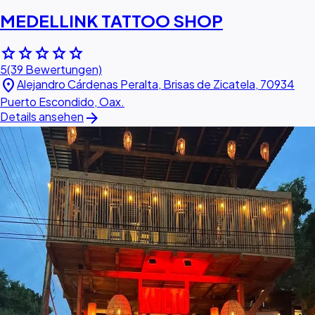
MEDELLINK TATTOO SHOP
star
star
star
star
star
5
(39 Bewertungen)
location_on
Alejandro Cárdenas Peralta, Brisas de Zicatela, 70934
Puerto Escondido, Oax.
arrow_forward
Details ansehen