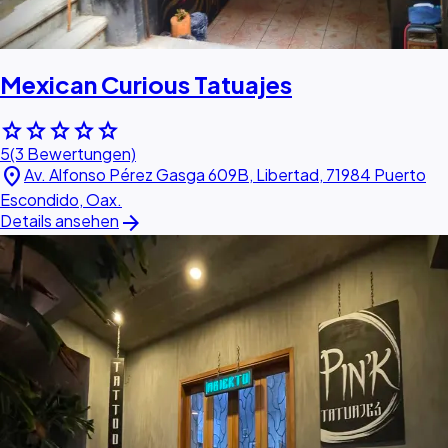
Mexican Curious Tatuajes
star
star
star
star
star
5
(3 Bewertungen)
location_on
Av. Alfonso Pérez Gasga 609B, Libertad, 71984 Puerto
Escondido, Oax.
arrow_forward
Details ansehen