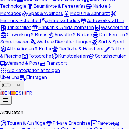
hardware
store
Technologie
Baumärkte & Ferreterías
Märkte &
spa
medical_services
content_cut
Mercados
Spas & Wellness
Medizin & Zahnarzt
fitness_center
car_repair
Friseur & Schönheit
Fitnessstudios
Autowerkstätten
local_gas_station
account_balance
local_laundry_service
Tankstellen
Banken & Geldautomaten
Wäschereien
business_center
gavel
print
Coworking & Büros
Anwälte & Notare
Druckereien &
build
surfing
Schreibwaren
Weitere Dienstleistungen
Surf & Sport
attractions
pets
brush
Attraktionen & Kultur
Tierärzte & Haustiere
Tattoo
photo_camera
palette
school
& Piercing
Fotografie
Kunstgalerien
Sprachschulen
local_shipping
directions_car
Versand & Post
Transport
apps
Alle Kategorien anzeigen
add_business
Über Uns
Eintragen
expand_more
🇩🇪
DE
🇬🇧
EN
🇪🇸
ES
🇫🇷
FR
menu
Aktivitäten
explore
diamond
inventory_2
airport_shuttle
Touren & Ausflüge
Private Erlebnisse
Pakete