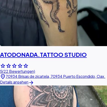
ATODONADA.TATTOO STUDIO
star
star
star
star
star
5
(22 Bewertungen)
location_on
70934 Brisas de zicatela, 70934 Puerto Escondido, Oax.
arrow_forward
Details ansehen