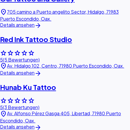
location_on
705 camino a Puerto angelito Sector, Hidalgo, 71983
Puerto Escondido, Oax.
arrow_forward
Details ansehen
Red Ink Tattoo Studio
star
star
star
star
star
5
(5 Bewertungen)
location_on
Av. Hidalgo 102, Centro, 71980 Puerto Escondido, Oax.
arrow_forward
Details ansehen
Hunab Ku Tattoo
star
star
star
star
star
5
(3 Bewertungen)
location_on
Av. Alfonso Pérez Gasga 405, Libertad, 71980 Puerto
Escondido, Oax.
arrow_forward
Details ansehen