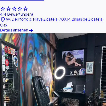
star
star
star
star
star
4
(4 Bewertungen)
location_on
Av. Del Morro 3, Playa Zicatela, 70934 Brisas de Zicatela,
Oax.
arrow_forward
Details ansehen