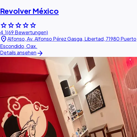
Revolver México
star
star
star
star
star
4.1
(69 Bewertungen)
location_on
Alfonso, Av. Alfonso Pérez Gasga, Libertad, 71980 Puerto
Escondido, Oax.
arrow_forward
Details ansehen