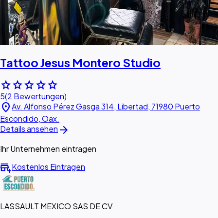
Tattoo Jesus Montero Studio
star
star
star
star
star
5
(2 Bewertungen)
location_on
Av. Alfonso Pérez Gasga 314, Libertad, 71980 Puerto
Escondido, Oax.
arrow_forward
Details ansehen
Ihr Unternehmen eintragen
add_business
Kostenlos Eintragen
LASSAULT MEXICO SAS DE CV