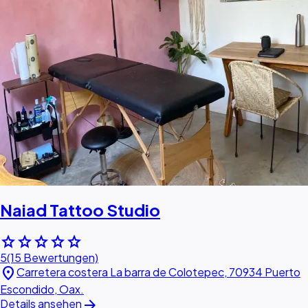
Naiad Tattoo Studio
star
star
star
star
star
5
(15 Bewertungen)
location_on
Carretera costera La barra de Colotepec, 70934 Puerto
Escondido, Oax.
arrow_forward
Details ansehen