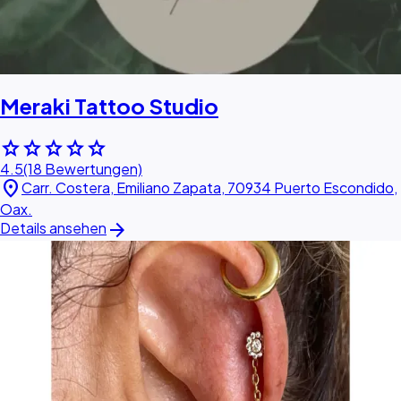
Meraki Tattoo Studio
star
star
star
star
star
4.5
(18 Bewertungen)
location_on
Carr. Costera, Emiliano Zapata, 70934 Puerto Escondido,
Oax.
arrow_forward
Details ansehen