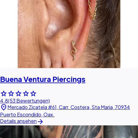
Buena Ventura Piercings
star
star
star
star
star
4.8
(53 Bewertungen)
location_on
Mercado Zicatela #61, Carr. Costera, Sta Maria, 70934
Puerto Escondido, Oax.
arrow_forward
Details ansehen