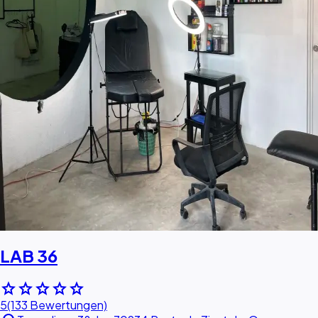
LAB 36
star
star
star
star
star
5
(133 Bewertungen)