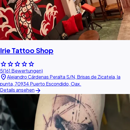
Irie Tattoo Shop
star
star
star
star
star
5
(161 Bewertungen)
location_on
Alejandro Cárdenas Peralta S/N, Brisas de Zicatela, la
punta, 70934 Puerto Escondido, Oax.
arrow_forward
Details ansehen