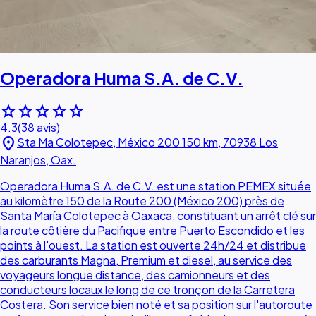
Operadora Huma S.A. de C.V.
star
star
star
star
star
4.3
(38 avis)
location_on
Sta Ma Colotepec, México 200 150 km, 70938 Los
Naranjos, Oax.
Operadora Huma S.A. de C.V. est une station PEMEX située
au kilomètre 150 de la Route 200 (México 200) près de
Santa María Colotepec à Oaxaca, constituant un arrêt clé sur
la route côtière du Pacifique entre Puerto Escondido et les
points à l'ouest. La station est ouverte 24h/24 et distribue
des carburants Magna, Premium et diesel, au service des
voyageurs longue distance, des camionneurs et des
conducteurs locaux le long de ce tronçon de la Carretera
Costera. Son service bien noté et sa position sur l'autoroute