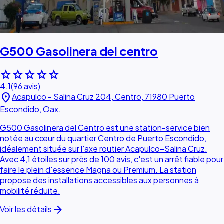
G500 Gasolinera del centro
star
star
star
star
star
4.1
(96 avis)
location_on
Acapulco - Salina Cruz 204, Centro, 71980 Puerto
Escondido, Oax.
G500 Gasolinera del Centro est une station-service bien
notée au cœur du quartier Centro de Puerto Escondido,
idéalement située sur l'axe routier Acapulco–Salina Cruz.
Avec 4,1 étoiles sur près de 100 avis, c'est un arrêt fiable pour
faire le plein d'essence Magna ou Premium. La station
propose des installations accessibles aux personnes à
mobilité réduite.
arrow_forward
Voir les détails