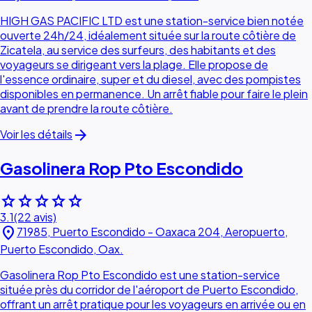
HIGH GAS PACIFIC LTD est une station-service bien notée
ouverte 24h/24, idéalement située sur la route côtière de
Zicatela, au service des surfeurs, des habitants et des
voyageurs se dirigeant vers la plage. Elle propose de
l'essence ordinaire, super et du diesel, avec des pompistes
disponibles en permanence. Un arrêt fiable pour faire le plein
avant de prendre la route côtière.
arrow_forward
Voir les détails
Gasolinera Rop Pto Escondido
star
star
star
star
star
3.1
(22 avis)
location_on
71985, Puerto Escondido - Oaxaca 204, Aeropuerto,
Puerto Escondido, Oax.
Gasolinera Rop Pto Escondido est une station-service
située près du corridor de l'aéroport de Puerto Escondido,
offrant un arrêt pratique pour les voyageurs en arrivée ou en