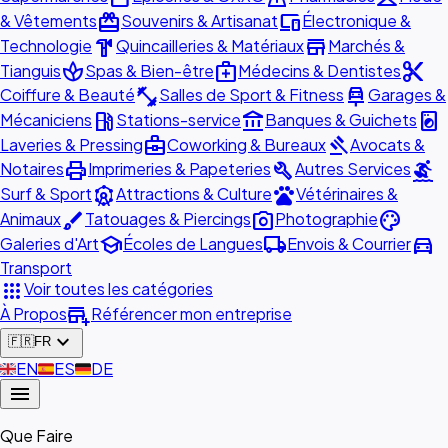
redeem
devices
& Vêtements
Souvenirs & Artisanat
Électronique &
hardware
store
Technologie
Quincailleries & Matériaux
Marchés &
spa
medical_services
content_cut
Tianguis
Spas & Bien-être
Médecins & Dentistes
fitness_center
car_repair
Coiffure & Beauté
Salles de Sport & Fitness
Garages &
local_gas_station
account_balance
local_laundry_service
Mécaniciens
Stations-service
Banques & Guichets
business_center
gavel
Laveries & Pressing
Coworking & Bureaux
Avocats &
print
build
surfing
Notaires
Imprimeries & Papeteries
Autres Services
attractions
pets
Surf & Sport
Attractions & Culture
Vétérinaires &
brush
photo_camera
palette
Animaux
Tatouages & Piercings
Photographie
school
local_shipping
directions_car
Galeries d'Art
Écoles de Langues
Envois & Courrier
Transport
apps
Voir toutes les catégories
add_business
À Propos
Référencer mon entreprise
expand_more
🇫🇷
FR
🇬🇧
EN
🇪🇸
ES
🇩🇪
DE
menu
Que Faire