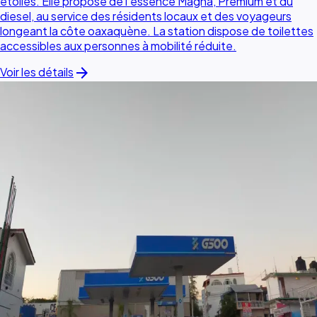
étoiles. Elle propose de l'essence Magna, Premium et du
diesel, au service des résidents locaux et des voyageurs
longeant la côte oaxaquène. La station dispose de toilettes
accessibles aux personnes à mobilité réduite.
arrow_forward
Voir les détails