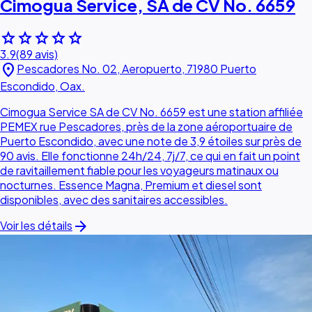
Cimogua Service, SA de CV No. 6659
star
star
star
star
star
3.9
(89 avis)
location_on
Pescadores No. 02, Aeropuerto, 71980 Puerto
Escondido, Oax.
Cimogua Service SA de CV No. 6659 est une station affiliée
PEMEX rue Pescadores, près de la zone aéroportuaire de
Puerto Escondido, avec une note de 3,9 étoiles sur près de
90 avis. Elle fonctionne 24h/24, 7j/7, ce qui en fait un point
de ravitaillement fiable pour les voyageurs matinaux ou
nocturnes. Essence Magna, Premium et diesel sont
disponibles, avec des sanitaires accessibles.
arrow_forward
Voir les détails