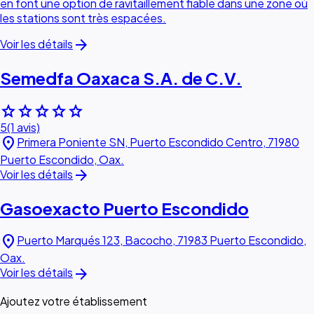
en font une option de ravitaillement fiable dans une zone où
les stations sont très espacées.
arrow_forward
Voir les détails
Semedfa Oaxaca S.A. de C.V.
star
star
star
star
star
5
(1 avis)
location_on
Primera Poniente SN, Puerto Escondido Centro, 71980
Puerto Escondido, Oax.
arrow_forward
Voir les détails
Gasoexacto Puerto Escondido
location_on
Puerto Marqués 123, Bacocho, 71983 Puerto Escondido,
Oax.
arrow_forward
Voir les détails
Ajoutez votre établissement