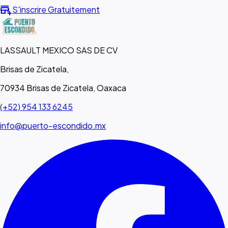
add_business
S'inscrire Gratuitement
LASSAULT MEXICO SAS DE CV
Brisas de Zicatela,
70934 Brisas de Zicatela, Oaxaca
(+52) 954 133 6245
info@puerto-escondido.mx