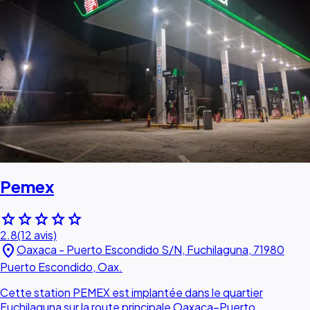
Pemex
star
star
star
star
star
2.8
(12 avis)
location_on
Oaxaca - Puerto Escondido S/N, Fuchilaguna, 71980
Puerto Escondido, Oax.
Cette station PEMEX est implantée dans le quartier
Fuchilaguna sur la route principale Oaxaca–Puerto