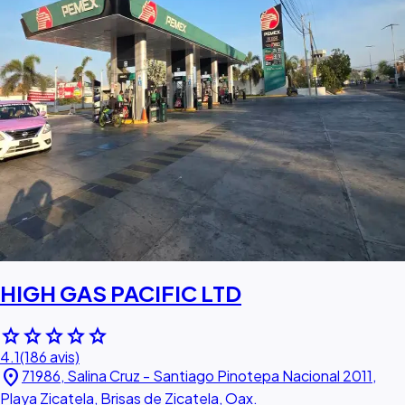
HIGH GAS PACIFIC LTD
star
star
star
star
star
4.1
(186 avis)
location_on
71986, Salina Cruz - Santiago Pinotepa Nacional 2011,
Playa Zicatela, Brisas de Zicatela, Oax.