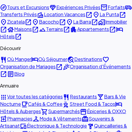
explore
diamond
inventory_2
airport_shuttle
Tours et Excursions
Expériences Privées
Forfaits
villa
open_in_new
place
open_in_new
Transferts Privés
Location Vacances
La Punta
place
open_in_new
place
open_in_new
place
open_in_new
home_work
Zicatela
Bacocho
La Barra
Immobilier
open_in_new
house
open_in_new
landscape
open_in_new
apartment
open_in_new
hotel
Maisons
Terrains
Appartements
open_in_new
Hôtels
Découvrir
restaurant
hotel
travel_explore
favorite
Où Manger
Où Séjourner
Destinations
open_in_new
celebration
Organisation de Mariages
Organisation d'Événements
open_in_new
article
Blog
Annuaire
apps
restaurant
local_bar
Voir toutes les catégories
Restaurants
Bars & Vie
local_cafe
outdoor_grill
hotel
Nocturne
Cafés & Coffee
Street Food & Tacos
shopping_cart
storefront
Hôtels & Auberges
Supermarchés
Épiceries & OXXO
local_pharmacy
checkroom
redeem
Pharmacies
Mode & Vêtements
Souvenirs &
devices
hardware
Artisanat
Électronique & Technologie
Quincailleries &