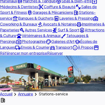
store
spa
medical_services
Matériaux
Marchés & Tianguis
Spas & Bien-être
content_cut
fitness_center
Médecins & Dentistes
Coiffure & Beauté
Salles de
car_repair
local_gas_station
Sport & Fitness
Garages & Mécaniciens
Stations-
account_balance
local_laundry_service
business_center
service
Banques & Guichets
Laveries & Pressing
gavel
print
Coworking & Bureaux
Avocats & Notaires
Imprimeries &
build
surfing
attractions
Papeteries
Autres Services
Surf & Sport
Attractions
pets
brush
& Culture
Vétérinaires & Animaux
Tatouages &
photo_camera
palette
school
Piercings
Photographie
Galeries d'Art
Écoles de
local_shipping
directions_car
info
storefront
Langues
Envois & Courrier
Transport
À Propos
Référencer mon entreprise
Réserver
chevron_right
chevron_right
Accueil
Annuaire
Stations-service
local_gas_station