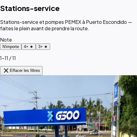
Stations-service
Stations-service et pompes PEMEX à Puerto Escondido —
faites le plein avant de prendre la route.
Note
N'importe
4+ ★
3+ ★
1–11 / 11
close
Effacer les filtres