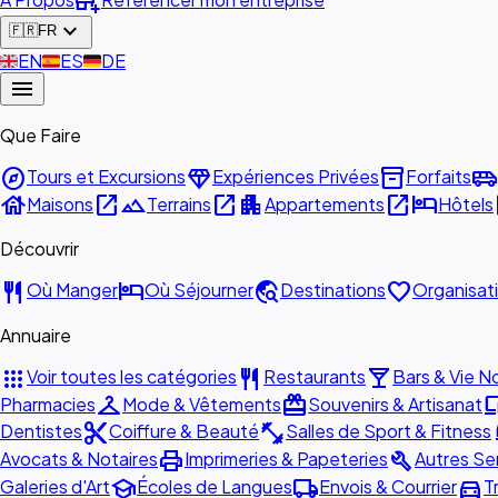
add_business
expand_more
🇫🇷
FR
🇬🇧
EN
🇪🇸
ES
🇩🇪
DE
menu
Que Faire
explore
diamond
inventory_2
airport_shuttle
Tours et Excursions
Expériences Privées
Forfaits
house
open_in_new
landscape
open_in_new
apartment
open_in_new
hotel
o
Maisons
Terrains
Appartements
Hôtels
Découvrir
restaurant
hotel
travel_explore
favorite
Où Manger
Où Séjourner
Destinations
Organisat
Annuaire
apps
restaurant
local_bar
Voir toutes les catégories
Restaurants
Bars & Vie N
checkroom
redeem
devi
Pharmacies
Mode & Vêtements
Souvenirs & Artisanat
content_cut
fitness_center
ca
Dentistes
Coiffure & Beauté
Salles de Sport & Fitness
print
build
Avocats & Notaires
Imprimeries & Papeteries
Autres Se
school
local_shipping
directions_car
Galeries d'Art
Écoles de Langues
Envois & Courrier
T