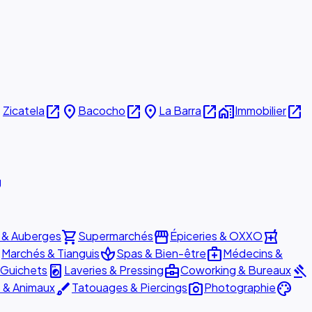
e
open_in_new
place
open_in_new
place
open_in_new
home_work
open_in_new
Zicatela
Bacocho
La Barra
Immobilier
g
shopping_cart
storefront
local_pharmacy
 & Auberges
Supermarchés
Épiceries & OXXO
e
spa
medical_services
Marchés & Tianguis
Spas & Bien-être
Médecins &
local_laundry_service
business_center
gavel
 Guichets
Laveries & Pressing
Coworking & Bureaux
brush
photo_camera
palette
s & Animaux
Tatouages & Piercings
Photographie