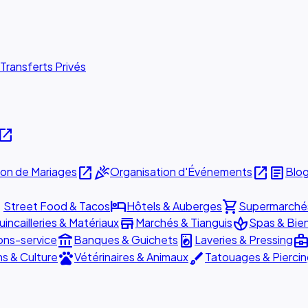
Transferts Privés
pen_in_new
open_in_new
celebration
open_in_new
article
ion de Mariages
Organisation d'Événements
Blo
ill
hotel
shopping_cart
Street Food & Tacos
Hôtels & Auberges
Supermarché
store
spa
incailleries & Matériaux
Marchés & Tianguis
Spas & Bie
account_balance
local_laundry_service
business_cent
ons-service
Banques & Guichets
Laveries & Pressing
pets
brush
ns & Culture
Vétérinaires & Animaux
Tatouages & Pierci