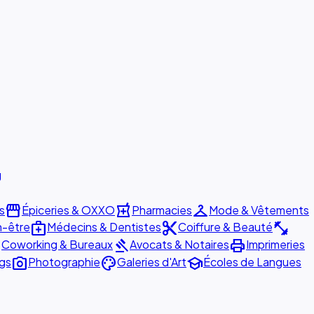
g
storefront
local_pharmacy
checkroom
s
Épiceries & OXXO
Pharmacies
Mode & Vêtements
medical_services
content_cut
fitness_center
n-être
Médecins & Dentistes
Coiffure & Beauté
er
gavel
print
Coworking & Bureaux
Avocats & Notaires
Imprimeries
photo_camera
palette
school
ngs
Photographie
Galeries d'Art
Écoles de Langues