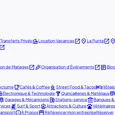
villa
open_in_new
place
open_in_new
plac
Transferts Privés
Location Vacances
La Punta
pen_in_new
open_in_new
celebration
open_in_new
article
ion de Mariages
Organisation d'Événements
Blo
local_cafe
outdoor_grill
hotel
octurne
Cafés & Coffee
Street Food & Tacos
Hôtels
ces
hardware
stor
Électronique & Technologie
Quincailleries & Matériaux
r_repair
local_gas_station
account_balance
Garages & Mécaniciens
Stations-service
Banques &
surfing
attractions
pets
rvices
Surf & Sport
Attractions & Culture
Vétérinaire
info
storefront
ransport
À Propos
Référencer mon entreprise
Réserver