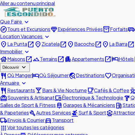
Aller au contenu principal
expand_more
Que Faire
explore
diamond
inventory_2
airport_shuttle
Tours et Excursions
Expériences Privées
Forfaits
expand_more
Location Vacances
place
open_in_new
place
open_in_new
place
open_in_new
place
open_in_new
La Punta
Zicatela
Bacocho
La Barra
expand_more
Immobilier
house
open_in_new
landscape
open_in_new
apartment
open_in_new
hotel
o
Maisons
Terrains
Appartements
Hôtels
expand_more
Découvrir
restaurant
hotel
travel_explore
favorite
Où Manger
Où Séjourner
Destinations
Organisat
expand_more
Annuaire
restaurant
local_bar
local_cafe
outdoor_gr
Restaurants
Bars & Vie Nocturne
Cafés & Coffee
redeem
devices
hardware
Souvenirs & Artisanat
Électronique & Technologie
Qu
car_repair
local_gas_station
Salles de Sport & Fitness
Garages & Mécaniciens
Stati
build
surfing
attractions
& Papeteries
Autres Services
Surf & Sport
Attractio
local_shipping
directions_car
Envois & Courrier
Transport
apps
Voir toutes les catégories
À Propos
Référencer mon entreprise