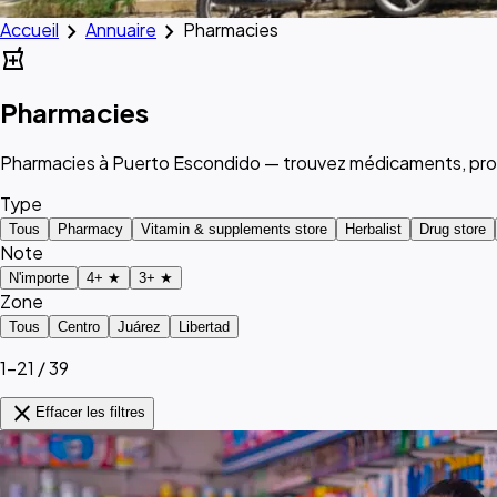
chevron_right
chevron_right
Accueil
Annuaire
Pharmacies
local_pharmacy
Pharmacies
Pharmacies à Puerto Escondido — trouvez médicaments, prod
Type
Tous
Pharmacy
Vitamin & supplements store
Herbalist
Drug store
Note
N'importe
4+ ★
3+ ★
Zone
Tous
Centro
Juárez
Libertad
1–21 / 39
close
Effacer les filtres