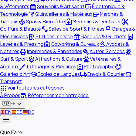
redeem
devices
& Vêtements
Souvenirs & Artisanat
Électronique &
hardware
store
Technologie
Quincailleries & Matériaux
Marchés &
spa
medical_services
content_cut
Tianguis
Spas & Bien-être
Médecins & Dentistes
fitness_center
car_repair
Coiffure & Beauté
Salles de Sport & Fitness
Garages &
local_gas_station
account_balance
local_laundry_service
Mécaniciens
Stations-service
Banques & Guichets
business_center
gavel
Laveries & Pressing
Coworking & Bureaux
Avocats &
print
build
surfing
Notaires
Imprimeries & Papeteries
Autres Services
attractions
pets
Surf & Sport
Attractions & Culture
Vétérinaires &
brush
photo_camera
palette
Animaux
Tatouages & Piercings
Photographie
school
local_shipping
directions_car
Galeries d'Art
Écoles de Langues
Envois & Courrier
Transport
apps
Voir toutes les catégories
add_business
À Propos
Référencer mon entreprise
expand_more
🇫🇷
FR
🇬🇧
EN
🇪🇸
ES
🇩🇪
DE
menu
Que Faire