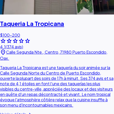
Taqueria La Tropicana
$100–200
star
star
star
star
star
4.1
(374 avis)
location_on
Calle Segunda Nte., Centro, 71980 Puerto Escondido,
Oax.
Taqueria La Tropicana est une taquería du soir animée sur la
Calle Segunda Norte du Centro de Puerto Escondido,
ouverte la plupart des soirs de 17h à minuit. Ses 374 avis et sa
note de 4,1 étoiles en font l'une des taquerías les plus
visibles du centre-ville, appréciée des locaux et des visiteurs
en quête d'un repas décontracté et vivant. Le nom tropical
évoque l'atmosphère côtière relax que la cuisine insuffle à
son menu d'incontournables mexicains.