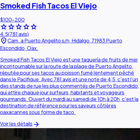
Smoked Fish Tacos El Viejo
$100–200
star
star
star
star
star
4.5
(781 avis)
location_on
Cam. a Puerto Angelito s/n, Hidalgo, 71983 Puerto
Escondido, Oax.
Smoked Fish Tacos El Viejo est une taquería de fruits de mer
incontournable sur la route de la plage de Puerto Angelito,
réputée pour ses tacos au poisson fumé lentement pêché
dans le Pacifique. Avec 781 avis et une note de 4,5, c'est l'un
des stands de rue les plus commentés de Puerto Escondido,
qui attire chaque jour surfeurs, habitants et voyageurs
gourmands. Ouvert du mardi au samedi de 10h à 20h, c'est la
destination de référence pour les saveurs côtières
oaxacannes sous forme de taco.
arrow_forward
Voir les détails