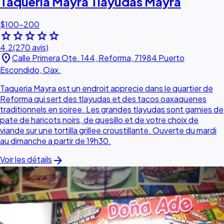
Taqueria Mayra Tlayudas Mayra
$100–200
star
star
star
star
star
4.2
(270 avis)
location_on
Calle Primera Ote. 144, Reforma, 71984 Puerto
Escondido, Oax.
Taqueria Mayra est un endroit apprecie dans le quartier de
Reforma qui sert des tlayudas et des tacos oaxaquenes
traditionnels en soiree. Les grandes tlayudas sont garnies de
pate de haricots noirs, de quesillo et de votre choix de
viande sur une tortilla grillee croustillante. Ouverte du mardi
au dimanche a partir de 19h30.
arrow_forward
Voir les détails