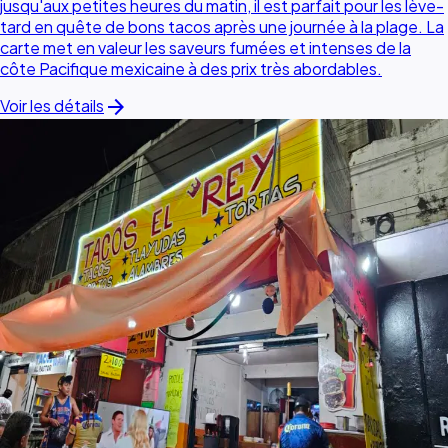
jusqu'aux petites heures du matin, il est parfait pour les lève-
tard en quête de bons tacos après une journée à la plage. La
carte met en valeur les saveurs fumées et intenses de la
côte Pacifique mexicaine à des prix très abordables.
arrow_forward
Voir les détails