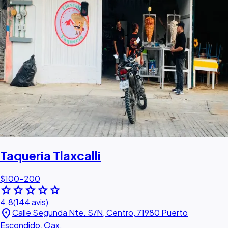
Taqueria Tlaxcalli
$100–200
star
star
star
star
star
4.8
(144 avis)
location_on
Calle Segunda Nte. S/N, Centro, 71980 Puerto
Escondido, Oax.