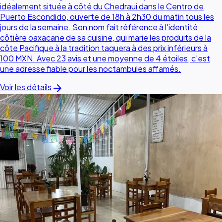
idéalement située à côté du Chedraui dans le Centro de
Puerto Escondido, ouverte de 18h à 2h30 du matin tous les
jours de la semaine. Son nom fait référence à l'identité
côtière oaxacane de sa cuisine, qui marie les produits de la
côte Pacifique à la tradition taquera à des prix inférieurs à
100 MXN. Avec 23 avis et une moyenne de 4 étoiles, c'est
une adresse fiable pour les noctambules affamés.
arrow_forward
Voir les détails