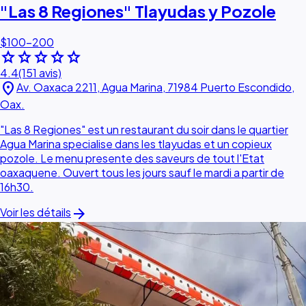
"Las 8 Regiones" Tlayudas y Pozole
$100–200
star
star
star
star
star
4.4
(151 avis)
location_on
Av. Oaxaca 2211, Agua Marina, 71984 Puerto Escondido,
Oax.
"Las 8 Regiones" est un restaurant du soir dans le quartier
Agua Marina specialise dans les tlayudas et un copieux
pozole. Le menu presente des saveurs de tout l'Etat
oaxaquene. Ouvert tous les jours sauf le mardi a partir de
16h30.
arrow_forward
Voir les détails