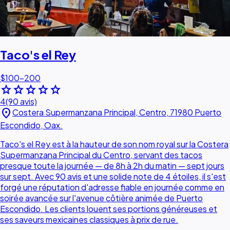
Taco's el Rey
$100–200
star
star
star
star
star
4
(90 avis)
location_on
Costera Supermanzana Principal, Centro, 71980 Puerto
Escondido, Oax.
Taco's el Rey est à la hauteur de son nom royal sur la Costera
Supermanzana Principal du Centro, servant des tacos
presque toute la journée — de 8h à 2h du matin — sept jours
sur sept. Avec 90 avis et une solide note de 4 étoiles, il s'est
forgé une réputation d'adresse fiable en journée comme en
soirée avancée sur l'avenue côtière animée de Puerto
Escondido. Les clients louent ses portions généreuses et
ses saveurs mexicaines classiques à prix de rue.