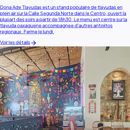
Dona Ade Tlayudas est un stand populaire de tlayudas en
plein air sur la Calle Segunda Norte dans le Centro, ouvert la
plupart des soirs a partir de 18h30. Le menu est centre sur la
tlayuda oaxaquene accompagnee d'autres antojitos
regionaux. Ferme le lundi.
arrow_forward
Voir les détails