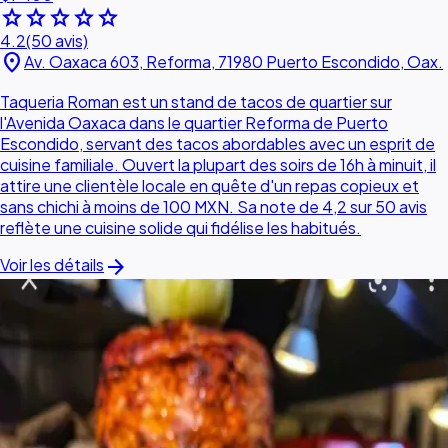
star
star
star
star
star
4.2
(50 avis)
location_on
Av. Oaxaca 603, Reforma, 71980 Puerto Escondido, Oax.
Taqueria Roman est un stand de tacos de quartier sur
l'Avenida Oaxaca dans le quartier Reforma de Puerto
Escondido, servant des tacos abordables avec un esprit de
cuisine familiale. Ouvert la plupart des soirs de 16h à minuit, il
attire une clientèle locale en quête d'un repas copieux et
sans chichi à moins de 100 MXN. Sa note de 4,2 sur 50 avis
reflète une cuisine solide qui fidélise les habitués.
arrow_forward
Voir les détails