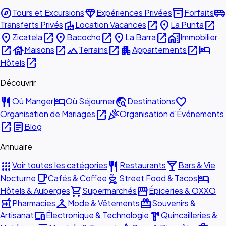
explore
diamond
inventory_2
airport_shuttle
Tours et Excursions
Expériences Privées
Forfaits
villa
open_in_new
place
open_in_new
Transferts Privés
Location Vacances
La Punta
place
open_in_new
place
open_in_new
place
open_in_new
home_work
Zicatela
Bacocho
La Barra
Immobilier
open_in_new
house
open_in_new
landscape
open_in_new
apartment
open_in_new
hotel
Maisons
Terrains
Appartements
open_in_new
Hôtels
Découvrir
restaurant
hotel
travel_explore
favorite
Où Manger
Où Séjourner
Destinations
open_in_new
celebration
Organisation de Mariages
Organisation d'Événements
open_in_new
article
Blog
Annuaire
apps
restaurant
local_bar
Voir toutes les catégories
Restaurants
Bars & Vie
local_cafe
outdoor_grill
hotel
Nocturne
Cafés & Coffee
Street Food & Tacos
shopping_cart
storefront
Hôtels & Auberges
Supermarchés
Épiceries & OXXO
local_pharmacy
checkroom
redeem
Pharmacies
Mode & Vêtements
Souvenirs &
devices
hardware
Artisanat
Électronique & Technologie
Quincailleries &