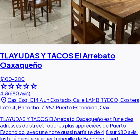
TLAYUDAS Y TACOS El Arrebato
Oaxaqueño
$100–200
star
star
star
star
star
4.8
(680 avis)
location_on
Casi Esq. C14 A un Costado, Calle LAMBITYECO, Costera
Lote 4, Bacocho, 71983 Puerto Escondido, Oax.
TLAYUDAS Y TACOS El Arrebato Oaxaqueño est l'une des
adresses de street food les plus appréciées de Puerto
Escondido, avec une note quasi parfaite de 4,8 sur 680 avis.
Installé dans le quartier tranquille de Bacocho, il sert