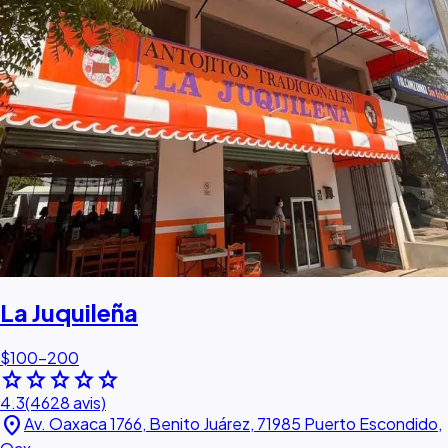
La Juquileña
$100–200
star
star
star
star
star
4.3
(4628 avis)
location_on
Av. Oaxaca 1766, Benito Juárez, 71985 Puerto Escondido,