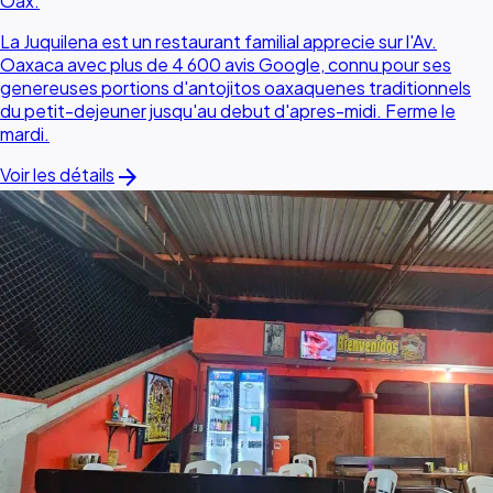
Oax.
La Juquilena est un restaurant familial apprecie sur l'Av.
Oaxaca avec plus de 4 600 avis Google, connu pour ses
genereuses portions d'antojitos oaxaquenes traditionnels
du petit-dejeuner jusqu'au debut d'apres-midi. Ferme le
mardi.
arrow_forward
Voir les détails