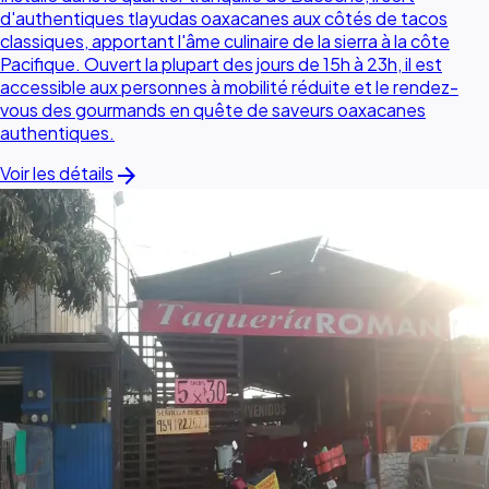
d'authentiques tlayudas oaxacanes aux côtés de tacos
classiques, apportant l'âme culinaire de la sierra à la côte
Pacifique. Ouvert la plupart des jours de 15h à 23h, il est
accessible aux personnes à mobilité réduite et le rendez-
vous des gourmands en quête de saveurs oaxacanes
authentiques.
arrow_forward
Voir les détails