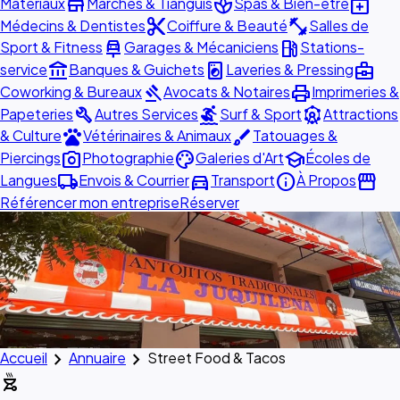
store
spa
medical_services
Matériaux
Marchés & Tianguis
Spas & Bien-être
content_cut
fitness_center
Médecins & Dentistes
Coiffure & Beauté
Salles de
car_repair
local_gas_station
Sport & Fitness
Garages & Mécaniciens
Stations-
account_balance
local_laundry_service
business_center
service
Banques & Guichets
Laveries & Pressing
gavel
print
Coworking & Bureaux
Avocats & Notaires
Imprimeries &
build
surfing
attractions
Papeteries
Autres Services
Surf & Sport
Attractions
pets
brush
& Culture
Vétérinaires & Animaux
Tatouages &
photo_camera
palette
school
Piercings
Photographie
Galeries d'Art
Écoles de
local_shipping
directions_car
info
storefront
Langues
Envois & Courrier
Transport
À Propos
Référencer mon entreprise
Réserver
chevron_right
chevron_right
Accueil
Annuaire
Street Food & Tacos
outdoor_grill