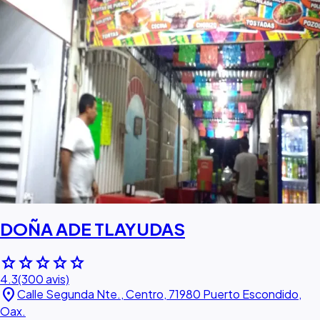
DOÑA ADE TLAYUDAS
star
star
star
star
star
4.3
(300 avis)
location_on
Calle Segunda Nte., Centro, 71980 Puerto Escondido,
Oax.