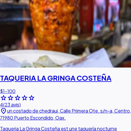
TAQUERIA LA GRINGA COSTEÑA
$1–100
star
star
star
star
star
4
(23 avis)
location_on
un costado de chedraui, Calle Primera Ote. s/n-a, Centro,
71980 Puerto Escondido, Oax.
Taqueria La Gringa Costeña est une taquería nocturne