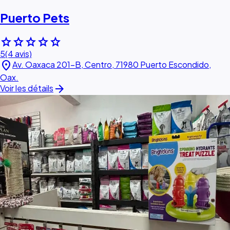
Puerto Pets
star
star
star
star
star
5
(4 avis)
location_on
Av. Oaxaca 201-B, Centro, 71980 Puerto Escondido,
Oax.
arrow_forward
Voir les détails