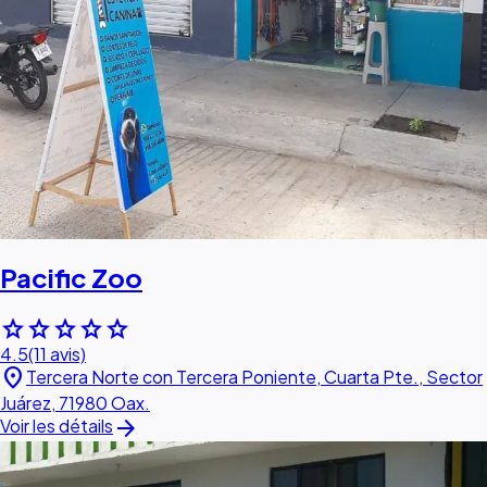
Pacific Zoo
star
star
star
star
star
4.5
(11 avis)
location_on
Tercera Norte con Tercera Poniente, Cuarta Pte., Sector
Juárez, 71980 Oax.
arrow_forward
Voir les détails