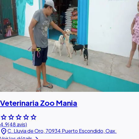
Veterinaria Zoo Mania
star
star
star
star
star
4.9
(48 avis)
location_on
C. Lluvia de Oro, 70934 Puerto Escondido, Oax.
Voir les détails