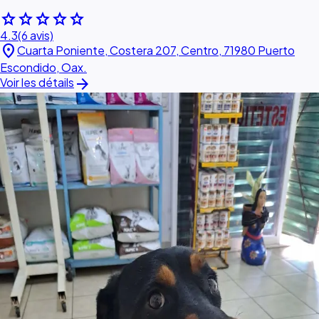
star
star
star
star
star
4.3
(6 avis)
location_on
Cuarta Poniente, Costera 207, Centro, 71980 Puerto
Escondido, Oax.
arrow_forward
Voir les détails