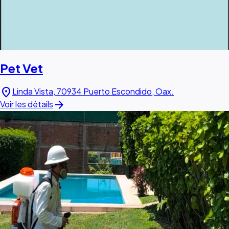
Pet Vet
location_on
Linda Vista, 70934 Puerto Escondido, Oax.
arrow_forward
Voir les détails