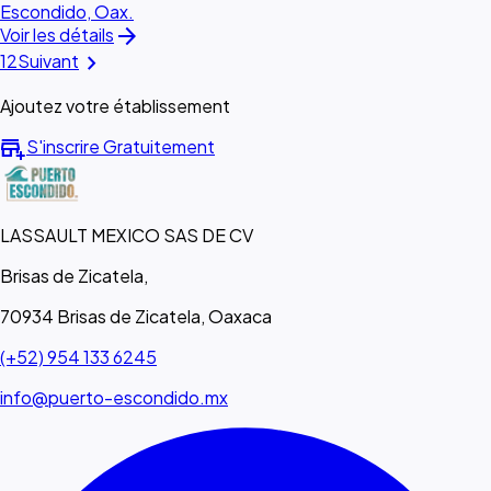
Escondido, Oax.
arrow_forward
Voir les détails
chevron_right
1
2
Suivant
Ajoutez votre établissement
add_business
S'inscrire Gratuitement
LASSAULT MEXICO SAS DE CV
Brisas de Zicatela,
70934 Brisas de Zicatela, Oaxaca
(+52) 954 133 6245
info@puerto-escondido.mx