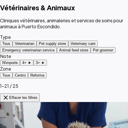
Vétérinaires & Animaux
Cliniques vétérinaires, animaleries et services de soins pour
animaux à Puerto Escondido.
Type
Tous
Veterinarian
Pet supply store
Veterinary care
Emergency veterinarian service
Animal feed store
Pet groomer
Note
N'importe
4+ ★
3+ ★
Zone
Tous
Centro
Reforma
1–21 / 25
close
Effacer les filtres