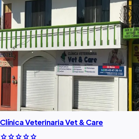
Clínica Veterinaria Vet & Care
star
star
star
star
star