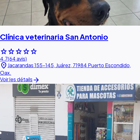
Clínica veterinaria San Antonio
star
star
star
star
star
4.7
(64 avis)
location_on
Jacarandas 155-145, Juárez, 71984 Puerto Escondido,
Oax.
arrow_forward
Voir les détails