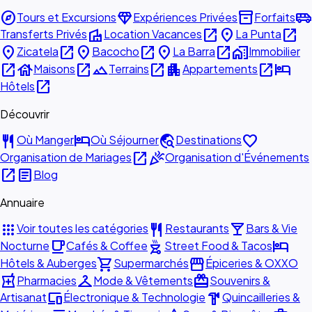
explore
diamond
inventory_2
airport_shuttle
Tours et Excursions
Expériences Privées
Forfaits
villa
open_in_new
place
open_in_new
Transferts Privés
Location Vacances
La Punta
place
open_in_new
place
open_in_new
place
open_in_new
home_work
Zicatela
Bacocho
La Barra
Immobilier
open_in_new
house
open_in_new
landscape
open_in_new
apartment
open_in_new
hotel
Maisons
Terrains
Appartements
open_in_new
Hôtels
Découvrir
restaurant
hotel
travel_explore
favorite
Où Manger
Où Séjourner
Destinations
open_in_new
celebration
Organisation de Mariages
Organisation d'Événements
open_in_new
article
Blog
Annuaire
apps
restaurant
local_bar
Voir toutes les catégories
Restaurants
Bars & Vie
local_cafe
outdoor_grill
hotel
Nocturne
Cafés & Coffee
Street Food & Tacos
shopping_cart
storefront
Hôtels & Auberges
Supermarchés
Épiceries & OXXO
local_pharmacy
checkroom
redeem
Pharmacies
Mode & Vêtements
Souvenirs &
devices
hardware
Artisanat
Électronique & Technologie
Quincailleries &