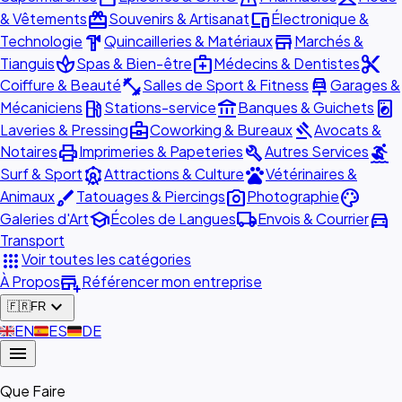
redeem
devices
& Vêtements
Souvenirs & Artisanat
Électronique &
hardware
store
Technologie
Quincailleries & Matériaux
Marchés &
spa
medical_services
content_cut
Tianguis
Spas & Bien-être
Médecins & Dentistes
fitness_center
car_repair
Coiffure & Beauté
Salles de Sport & Fitness
Garages &
local_gas_station
account_balance
local_laundry_service
Mécaniciens
Stations-service
Banques & Guichets
business_center
gavel
Laveries & Pressing
Coworking & Bureaux
Avocats &
print
build
surfing
Notaires
Imprimeries & Papeteries
Autres Services
attractions
pets
Surf & Sport
Attractions & Culture
Vétérinaires &
brush
photo_camera
palette
Animaux
Tatouages & Piercings
Photographie
school
local_shipping
directions_car
Galeries d'Art
Écoles de Langues
Envois & Courrier
Transport
apps
Voir toutes les catégories
add_business
À Propos
Référencer mon entreprise
expand_more
🇫🇷
FR
🇬🇧
EN
🇪🇸
ES
🇩🇪
DE
menu
Que Faire