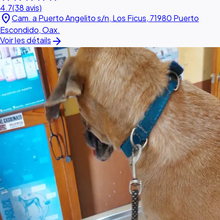
4.7
(38 avis)
location_on
Cam. a Puerto Angelito s/n, Los Ficus, 71980 Puerto
Escondido, Oax.
arrow_forward
Voir les détails