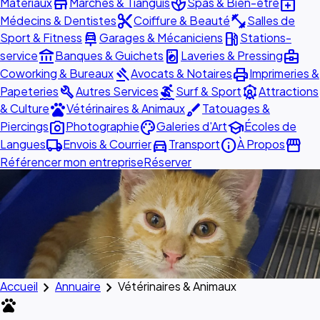
store
spa
medical_services
Matériaux
Marchés & Tianguis
Spas & Bien-être
content_cut
fitness_center
Médecins & Dentistes
Coiffure & Beauté
Salles de
car_repair
local_gas_station
Sport & Fitness
Garages & Mécaniciens
Stations-
account_balance
local_laundry_service
business_center
service
Banques & Guichets
Laveries & Pressing
gavel
print
Coworking & Bureaux
Avocats & Notaires
Imprimeries &
build
surfing
attractions
Papeteries
Autres Services
Surf & Sport
Attractions
pets
brush
& Culture
Vétérinaires & Animaux
Tatouages &
photo_camera
palette
school
Piercings
Photographie
Galeries d'Art
Écoles de
local_shipping
directions_car
info
storefront
Langues
Envois & Courrier
Transport
À Propos
Référencer mon entreprise
Réserver
chevron_right
chevron_right
Accueil
Annuaire
Vétérinaires & Animaux
pets