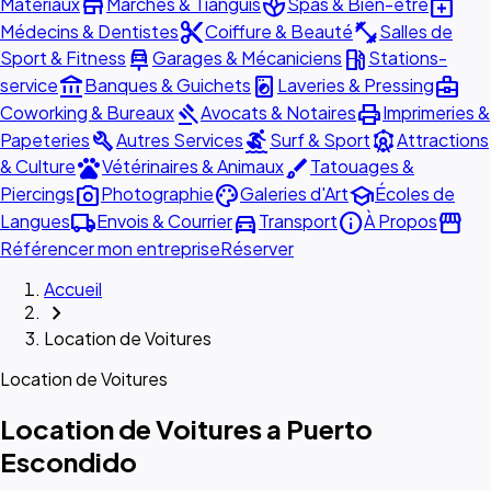
store
spa
medical_services
Matériaux
Marchés & Tianguis
Spas & Bien-être
content_cut
fitness_center
Médecins & Dentistes
Coiffure & Beauté
Salles de
car_repair
local_gas_station
Sport & Fitness
Garages & Mécaniciens
Stations-
account_balance
local_laundry_service
business_center
service
Banques & Guichets
Laveries & Pressing
gavel
print
Coworking & Bureaux
Avocats & Notaires
Imprimeries &
build
surfing
attractions
Papeteries
Autres Services
Surf & Sport
Attractions
pets
brush
& Culture
Vétérinaires & Animaux
Tatouages &
photo_camera
palette
school
Piercings
Photographie
Galeries d'Art
Écoles de
local_shipping
directions_car
info
storefront
Langues
Envois & Courrier
Transport
À Propos
Référencer mon entreprise
Réserver
Accueil
chevron_right
Location de Voitures
Location de Voitures
Location de Voitures a Puerto
Escondido