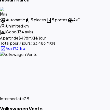
Mex
settings
airline_seat_recline_normal
sensor_door
ac_unit
Automatic
5 places
5 portes
A/C
speed
Unlimited km
rate_review
Good
(134 avis)
A partir de
$498
MXN
/ jour
Total pour 7 jours: $3,486 MXN
open_in_new
Voir l'Offre
Intermediate
7.9
Volkswagen Vento