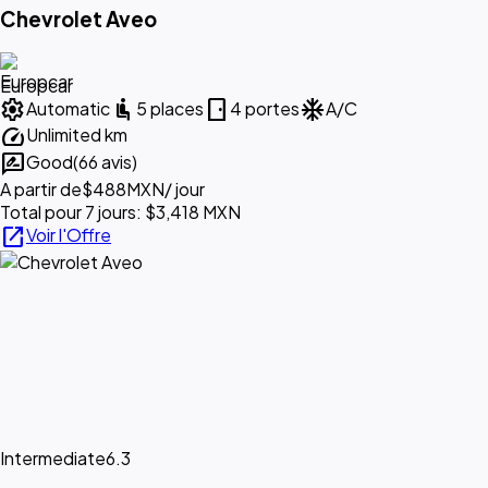
Chevrolet Aveo
Europcar
settings
airline_seat_recline_normal
sensor_door
ac_unit
Automatic
5 places
4 portes
A/C
speed
Unlimited km
rate_review
Good
(66 avis)
A partir de
$488
MXN
/ jour
Total pour 7 jours: $3,418 MXN
open_in_new
Voir l'Offre
Intermediate
6.3