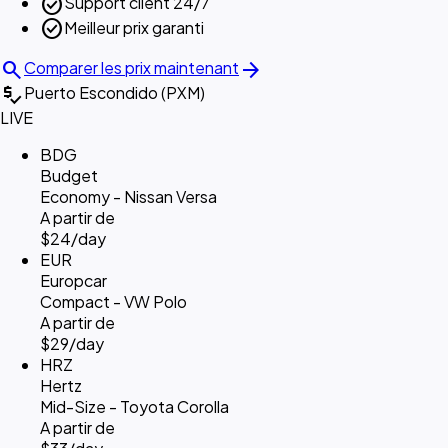
check_circle
Support client 24/7
check_circle
Meilleur prix garanti
search
arrow_forward
Comparer les prix maintenant
price_check
Puerto Escondido (PXM)
LIVE
BDG
Budget
Economy - Nissan Versa
A partir de
$24
/day
EUR
Europcar
Compact - VW Polo
A partir de
$29
/day
HRZ
Hertz
Mid-Size - Toyota Corolla
A partir de