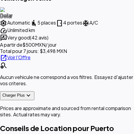
Dollar
settings
airline_seat_recline_normal
sensor_door
ac_unit
Automatic
5 places
4 portes
A/C
speed
Unlimited km
rate_review
Very good
(42 avis)
A partir de
$500
MXN
/ jour
Total pour 7 jours: $3,498 MXN
open_in_new
Voir l'Offre
search_off
Aucun vehicule ne correspond a vos filtres. Essayez d'ajuster
vos criteres.
expand_more
Charger Plus
Prices are approximate and sourced from rental comparison
sites. Actual rates may vary.
Conseils de Location pour Puerto