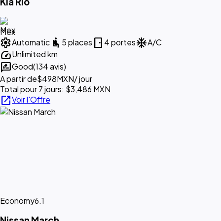
Kia Rio
Mex
settings
airline_seat_recline_normal
sensor_door
ac_unit
Automatic
5 places
4 portes
A/C
speed
Unlimited km
rate_review
Good
(134 avis)
A partir de
$498
MXN
/ jour
Total pour 7 jours: $3,486 MXN
open_in_new
Voir l'Offre
Economy
6.1
Nissan March