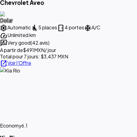
Chevrolet Aveo
Dollar
settings
airline_seat_recline_normal
sensor_door
ac_unit
Automatic
5 places
4 portes
A/C
speed
Unlimited km
rate_review
Very good
(42 avis)
A partir de
$491
MXN
/ jour
Total pour 7 jours: $3,437 MXN
open_in_new
Voir l'Offre
Economy
6.1