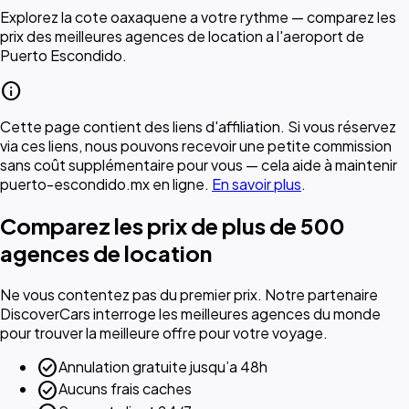
Explorez la cote oaxaquene a votre rythme — comparez les
prix des meilleures agences de location a l'aeroport de
Puerto Escondido.
info
Cette page contient des liens d'affiliation. Si vous réservez
via ces liens, nous pouvons recevoir une petite commission
sans coût supplémentaire pour vous — cela aide à maintenir
puerto-escondido.mx en ligne.
En savoir plus
.
Comparez les prix de plus de 500
agences de location
Ne vous contentez pas du premier prix. Notre partenaire
DiscoverCars interroge les meilleures agences du monde
pour trouver la meilleure offre pour votre voyage.
check_circle
Annulation gratuite jusqu’a 48h
check_circle
Aucuns frais caches