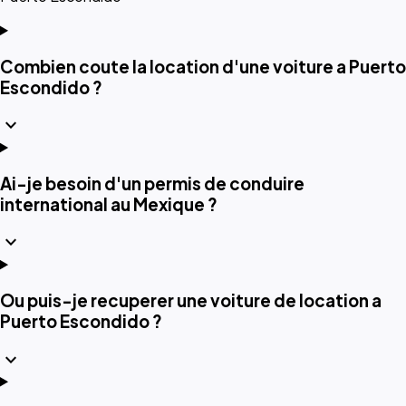
Combien coute la location d'une voiture a Puerto
Escondido ?
expand_more
Ai-je besoin d'un permis de conduire
international au Mexique ?
expand_more
Ou puis-je recuperer une voiture de location a
Puerto Escondido ?
expand_more