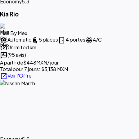
Economy
5.3
Kia Rio
Mas By Mex
settings
airline_seat_recline_normal
sensor_door
ac_unit
Automatic
5 places
4 portes
A/C
speed
Unlimited km
rate_review
(95 avis)
A partir de
$448
MXN
/ jour
Total pour 7 jours: $3,138 MXN
open_in_new
Voir l'Offre