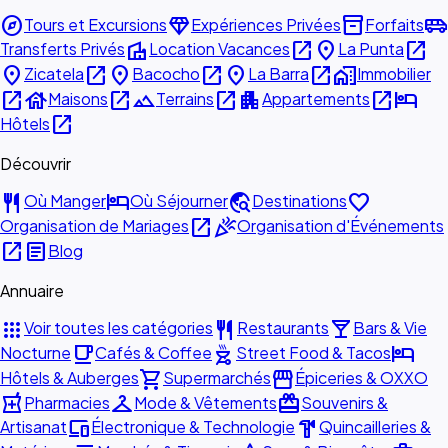
explore
diamond
inventory_2
airport_shuttle
Tours et Excursions
Expériences Privées
Forfaits
villa
open_in_new
place
open_in_new
Transferts Privés
Location Vacances
La Punta
place
open_in_new
place
open_in_new
place
open_in_new
home_work
Zicatela
Bacocho
La Barra
Immobilier
open_in_new
house
open_in_new
landscape
open_in_new
apartment
open_in_new
hotel
Maisons
Terrains
Appartements
open_in_new
Hôtels
Découvrir
restaurant
hotel
travel_explore
favorite
Où Manger
Où Séjourner
Destinations
open_in_new
celebration
Organisation de Mariages
Organisation d'Événements
open_in_new
article
Blog
Annuaire
apps
restaurant
local_bar
Voir toutes les catégories
Restaurants
Bars & Vie
local_cafe
outdoor_grill
hotel
Nocturne
Cafés & Coffee
Street Food & Tacos
shopping_cart
storefront
Hôtels & Auberges
Supermarchés
Épiceries & OXXO
local_pharmacy
checkroom
redeem
Pharmacies
Mode & Vêtements
Souvenirs &
devices
hardware
Artisanat
Électronique & Technologie
Quincailleries &