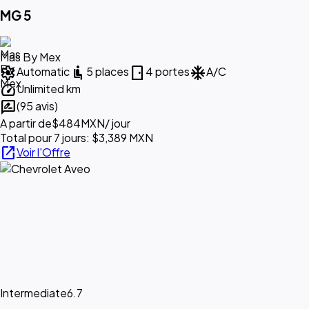
MG 5
Mas By Mex
settings
airline_seat_recline_normal
sensor_door
ac_unit
Automatic
5 places
4 portes
A/C
speed
Unlimited km
rate_review
(95 avis)
A partir de
$484
MXN
/ jour
Total pour 7 jours: $3,389 MXN
open_in_new
Voir l'Offre
Intermediate
6.7