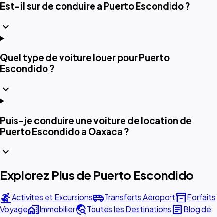
Est-il sur de conduire a Puerto Escondido ?
expand_more
Quel type de voiture louer pour Puerto
Escondido ?
expand_more
Puis-je conduire une voiture de location de
Puerto Escondido a Oaxaca ?
expand_more
Explorez Plus de Puerto Escondido
surfing
airport_shuttle
inventory_2
Activites et Excursions
Transferts Aeroport
Forfaits
home_work
travel_explore
article
Voyage
Immobilier
Toutes les Destinations
Blog de