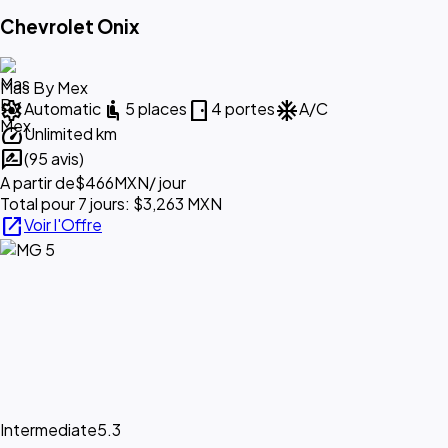
Chevrolet Onix
Mas By Mex
settings
airline_seat_recline_normal
sensor_door
ac_unit
Automatic
5 places
4 portes
A/C
speed
Unlimited km
rate_review
(95 avis)
A partir de
$466
MXN
/ jour
Total pour 7 jours: $3,263 MXN
open_in_new
Voir l'Offre
Intermediate
5.3