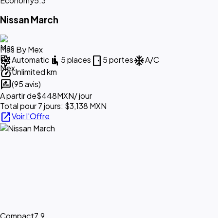
Economy
5.3
Nissan March
Mas By Mex
settings
airline_seat_recline_normal
sensor_door
ac_unit
Automatic
5 places
5 portes
A/C
speed
Unlimited km
rate_review
(95 avis)
A partir de
$448
MXN
/ jour
Total pour 7 jours: $3,138 MXN
open_in_new
Voir l'Offre
Compact
7.9