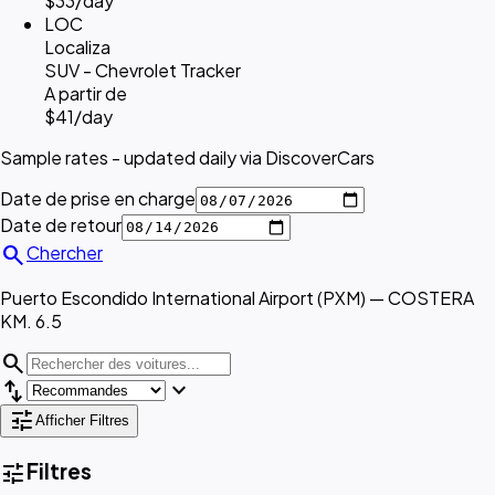
$33
/day
LOC
Localiza
SUV - Chevrolet Tracker
A partir de
$41
/day
Sample rates - updated daily via DiscoverCars
Date de prise en charge
Date de retour
search
Chercher
Puerto Escondido International Airport (PXM) — COSTERA
KM. 6.5
search
swap_vert
expand_more
tune
Afficher Filtres
tune
Filtres