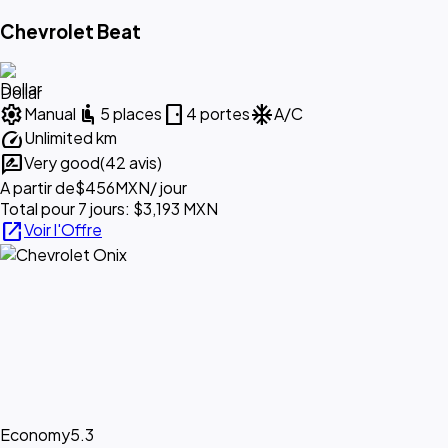
Chevrolet Beat
Dollar
settings
airline_seat_recline_normal
sensor_door
ac_unit
Manual
5 places
4 portes
A/C
speed
Unlimited km
rate_review
Very good
(42 avis)
A partir de
$456
MXN
/ jour
Total pour 7 jours: $3,193 MXN
open_in_new
Voir l'Offre
Economy
5.3