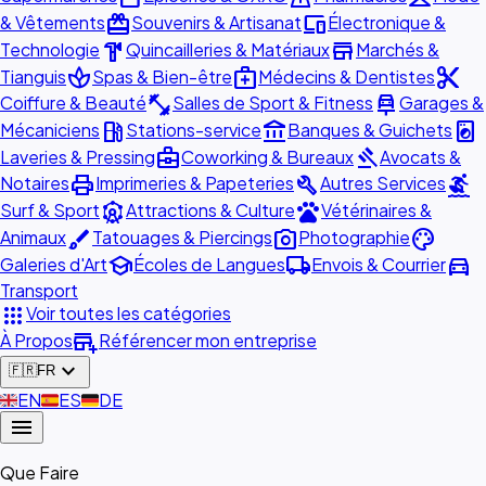
redeem
devices
& Vêtements
Souvenirs & Artisanat
Électronique &
hardware
store
Technologie
Quincailleries & Matériaux
Marchés &
spa
medical_services
content_cut
Tianguis
Spas & Bien-être
Médecins & Dentistes
fitness_center
car_repair
Coiffure & Beauté
Salles de Sport & Fitness
Garages &
local_gas_station
account_balance
local_laundry_service
Mécaniciens
Stations-service
Banques & Guichets
business_center
gavel
Laveries & Pressing
Coworking & Bureaux
Avocats &
print
build
surfing
Notaires
Imprimeries & Papeteries
Autres Services
attractions
pets
Surf & Sport
Attractions & Culture
Vétérinaires &
brush
photo_camera
palette
Animaux
Tatouages & Piercings
Photographie
school
local_shipping
directions_car
Galeries d'Art
Écoles de Langues
Envois & Courrier
Transport
apps
Voir toutes les catégories
add_business
À Propos
Référencer mon entreprise
expand_more
🇫🇷
FR
🇬🇧
EN
🇪🇸
ES
🇩🇪
DE
menu
Que Faire