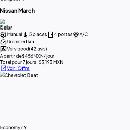
Nissan March
Dollar
settings
airline_seat_recline_normal
sensor_door
ac_unit
Manual
5 places
4 portes
A/C
speed
Unlimited km
rate_review
Very good
(42 avis)
A partir de
$456
MXN
/ jour
Total pour 7 jours: $3,193 MXN
open_in_new
Voir l'Offre
Economy
7.9