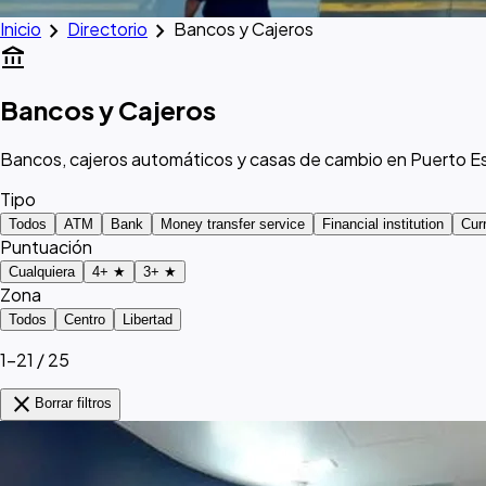
chevron_right
chevron_right
Inicio
Directorio
Bancos y Cajeros
account_balance
Bancos y Cajeros
Bancos, cajeros automáticos y casas de cambio en Puerto E
Tipo
Todos
ATM
Bank
Money transfer service
Financial institution
Cur
Puntuación
Cualquiera
4+ ★
3+ ★
Zona
Todos
Centro
Libertad
1–21 / 25
close
Borrar filtros