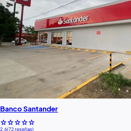
Banco Santander
star
star
star
star
star
2.6
(72 reseñas)