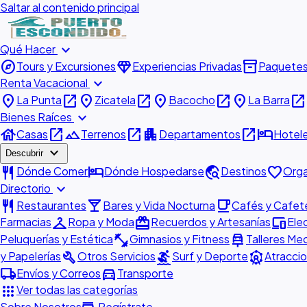
Saltar al contenido principal
expand_more
Qué Hacer
explore
diamond
inventory_2
Tours y Excursiones
Experiencias Privadas
Paquete
expand_more
Renta Vacacional
place
open_in_new
place
open_in_new
place
open_in_new
place
open_in_new
La Punta
Zicatela
Bacocho
La Barra
expand_more
Bienes Raíces
house
open_in_new
landscape
open_in_new
apartment
open_in_new
hotel
Casas
Terrenos
Departamentos
Hotel
expand_more
Descubrir
restaurant
hotel
travel_explore
favorite
Dónde Comer
Dónde Hospedarse
Destinos
Orga
expand_more
Directorio
restaurant
local_bar
local_cafe
Restaurantes
Bares y Vida Nocturna
Cafés y Cafete
checkroom
redeem
devices
Farmacias
Ropa y Moda
Recuerdos y Artesanías
Ele
fitness_center
car_repair
Peluquerías y Estética
Gimnasios y Fitness
Talleres Me
build
surfing
attractions
y Papelerías
Otros Servicios
Surf y Deporte
Atraccio
local_shipping
directions_car
Envíos y Correos
Transporte
apps
Ver todas las categorías
Sobre Nosotros
Regístrate