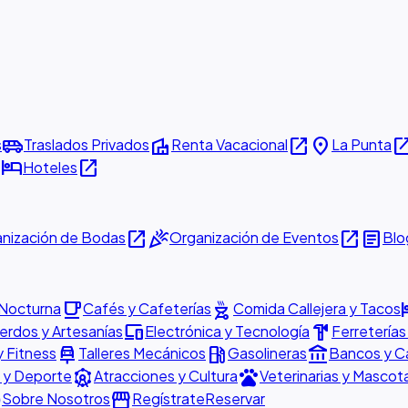
airport_shuttle
villa
open_in_new
place
open_in_
s
Traslados Privados
Renta Vacacional
La Punta
w
hotel
open_in_new
Hoteles
open_in_new
celebration
open_in_new
article
nización de Bodas
Organización de Eventos
Blo
local_cafe
outdoor_grill
h
 Nocturna
Cafés y Cafeterías
Comida Callejera y Tacos
devices
hardware
rdos y Artesanías
Electrónica y Tecnología
Ferreterías
car_repair
local_gas_station
account_balance
y Fitness
Talleres Mecánicos
Gasolineras
Bancos y C
attractions
pets
 y Deporte
Atracciones y Cultura
Veterinarias y Mascot
o
storefront
Sobre Nosotros
Regístrate
Reservar