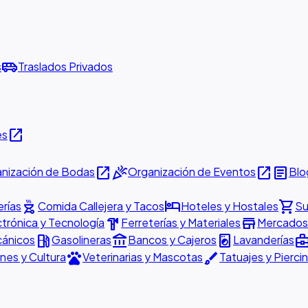
airport_shuttle
s
Traslados Privados
open_in_new
es
open_in_new
celebration
open_in_new
article
nización de Bodas
Organización de Eventos
Blo
outdoor_grill
hotel
shopping_cart
rías
Comida Callejera y Tacos
Hoteles y Hostales
Su
hardware
store
ctrónica y Tecnología
Ferreterías y Materiales
Mercados 
local_gas_station
account_balance
local_laundry_service
business_cen
cánicos
Gasolineras
Bancos y Cajeros
Lavanderías
pets
brush
nes y Cultura
Veterinarias y Mascotas
Tatuajes y Pierci