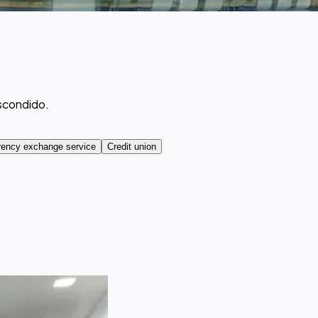
scondido.
rency exchange service
Credit union