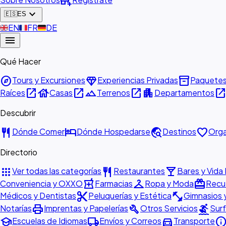
add_business
expand_more
🇪🇸
ES
🇬🇧
EN
🇫🇷
FR
🇩🇪
DE
menu
Qué Hacer
explore
diamond
inventory_2
Tours y Excursiones
Experiencias Privadas
Paquete
open_in_new
house
open_in_new
landscape
open_in_new
apartment
open_in_ne
Raíces
Casas
Terrenos
Departamentos
Descubrir
restaurant
hotel
travel_explore
favorite
Dónde Comer
Dónde Hospedarse
Destinos
Orga
Directorio
apps
restaurant
local_bar
Ver todas las categorías
Restaurantes
Bares y Vida
local_pharmacy
checkroom
redeem
Conveniencia y OXXO
Farmacias
Ropa y Moda
Recue
content_cut
fitness_center
Médicos y Dentistas
Peluquerías y Estética
Gimnasios 
print
build
surfing
Notarías
Imprentas y Papelerías
Otros Servicios
Surf
school
local_shipping
directions_car
inf
Escuelas de Idiomas
Envíos y Correos
Transporte