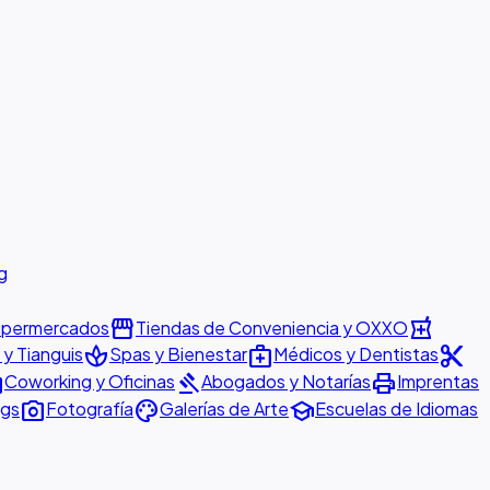
g
storefront
local_pharmacy
permercados
Tiendas de Conveniencia y OXXO
spa
medical_services
content_cut
y Tianguis
Spas y Bienestar
Médicos y Dentistas
ter
gavel
print
Coworking y Oficinas
Abogados y Notarías
Imprentas
photo_camera
palette
school
ngs
Fotografía
Galerías de Arte
Escuelas de Idiomas