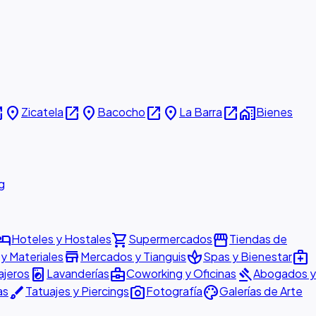
new
place
open_in_new
place
open_in_new
place
open_in_new
home_work
Zicatela
Bacocho
La Barra
Bienes
g
otel
shopping_cart
storefront
Hoteles y Hostales
Supermercados
Tiendas de
store
spa
medical_services
 y Materiales
Mercados y Tianguis
Spas y Bienestar
local_laundry_service
business_center
gavel
ajeros
Lavanderías
Coworking y Oficinas
Abogados y
brush
photo_camera
palette
as
Tatuajes y Piercings
Fotografía
Galerías de Arte