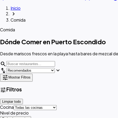
Inicio
chevron_right
Comida
Comida
Dónde Comer en Puerto Escondido
Desde mariscos frescos en la playa hasta bares de mezcal de
search
swap_vert
expand_more
tune
Mostrar Filtros
tune
Filtros
Limpiar todo
Cocina
Nivel de precio