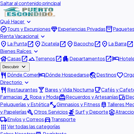
Saltar al contenido principal
expand_more
Qué Hacer
explore
diamond
inventory_2
Tours y Excursiones
Experiencias Privadas
Paquete
expand_more
Renta Vacacional
place
open_in_new
place
open_in_new
place
open_in_new
place
open_in_new
La Punta
Zicatela
Bacocho
La Barra
expand_more
Bienes Raíces
house
open_in_new
landscape
open_in_new
apartment
open_in_new
hotel
Casas
Terrenos
Departamentos
Hotel
expand_more
Descubrir
restaurant
hotel
travel_explore
favorite
Dónde Comer
Dónde Hospedarse
Destinos
Orga
expand_more
Directorio
restaurant
local_bar
local_cafe
Restaurantes
Bares y Vida Nocturna
Cafés y Cafete
checkroom
redeem
devices
Farmacias
Ropa y Moda
Recuerdos y Artesanías
Ele
fitness_center
car_repair
Peluquerías y Estética
Gimnasios y Fitness
Talleres Me
build
surfing
attractions
y Papelerías
Otros Servicios
Surf y Deporte
Atraccio
local_shipping
directions_car
Envíos y Correos
Transporte
apps
Ver todas las categorías
Sobre Nosotros
Regístrate