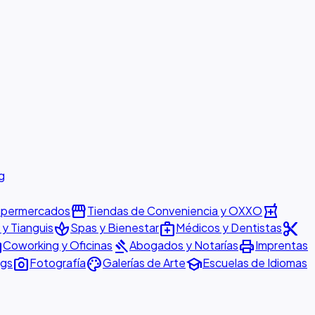
g
storefront
local_pharmacy
permercados
Tiendas de Conveniencia y OXXO
spa
medical_services
content_cut
y Tianguis
Spas y Bienestar
Médicos y Dentistas
ter
gavel
print
Coworking y Oficinas
Abogados y Notarías
Imprentas
photo_camera
palette
school
ngs
Fotografía
Galerías de Arte
Escuelas de Idiomas