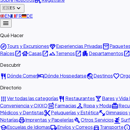
add_business
expand_more
🇪🇸
ES
🇬🇧
EN
🇫🇷
FR
🇩🇪
DE
menu
Qué Hacer
explore
diamond
inventory_2
Tours y Excursiones
Experiencias Privadas
Paquete
open_in_new
house
open_in_new
landscape
open_in_new
apartment
open_in_ne
Raíces
Casas
Terrenos
Departamentos
Descubrir
restaurant
hotel
travel_explore
favorite
Dónde Comer
Dónde Hospedarse
Destinos
Orga
Directorio
apps
restaurant
local_bar
Ver todas las categorías
Restaurantes
Bares y Vida
local_pharmacy
checkroom
redeem
Conveniencia y OXXO
Farmacias
Ropa y Moda
Recue
content_cut
fitness_center
Médicos y Dentistas
Peluquerías y Estética
Gimnasios 
print
build
surfing
Notarías
Imprentas y Papelerías
Otros Servicios
Surf
school
local_shipping
directions_car
inf
Escuelas de Idiomas
Envíos y Correos
Transporte