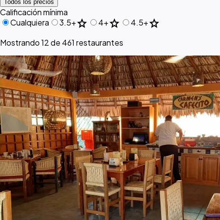
Todos los precios
Calificación mínima
star
star
star
Cualquiera
3.5+
4+
4.5+
Mostrando 12 de 461 restaurantes