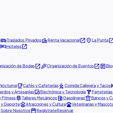
airport_shuttle
villa
open_in_new
place
open_in_
s
Traslados Privados
Renta Vacacional
La Punta
w
hotel
open_in_new
Hoteles
open_in_new
celebration
open_in_new
article
nización de Bodas
Organización de Eventos
Blo
local_cafe
outdoor_grill
h
 Nocturna
Cafés y Cafeterías
Comida Callejera y Tacos
devices
hardware
rdos y Artesanías
Electrónica y Tecnología
Ferreterías
car_repair
local_gas_station
account_balance
y Fitness
Talleres Mecánicos
Gasolineras
Bancos y C
attractions
pets
 y Deporte
Atracciones y Cultura
Veterinarias y Mascot
o
storefront
Sobre Nosotros
Regístrate
Reservar