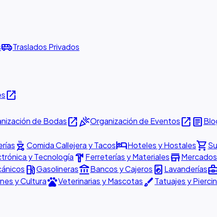
airport_shuttle
s
Traslados Privados
open_in_new
es
open_in_new
celebration
open_in_new
article
nización de Bodas
Organización de Eventos
Blo
outdoor_grill
hotel
shopping_cart
rías
Comida Callejera y Tacos
Hoteles y Hostales
Su
hardware
store
ctrónica y Tecnología
Ferreterías y Materiales
Mercados 
local_gas_station
account_balance
local_laundry_service
business_cen
cánicos
Gasolineras
Bancos y Cajeros
Lavanderías
pets
brush
nes y Cultura
Veterinarias y Mascotas
Tatuajes y Pierci