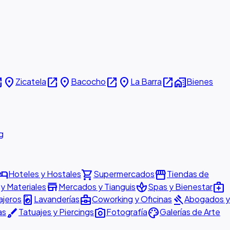
new
place
open_in_new
place
open_in_new
place
open_in_new
home_work
Zicatela
Bacocho
La Barra
Bienes
g
otel
shopping_cart
storefront
Hoteles y Hostales
Supermercados
Tiendas de
store
spa
medical_services
 y Materiales
Mercados y Tianguis
Spas y Bienestar
local_laundry_service
business_center
gavel
ajeros
Lavanderías
Coworking y Oficinas
Abogados y
brush
photo_camera
palette
as
Tatuajes y Piercings
Fotografía
Galerías de Arte