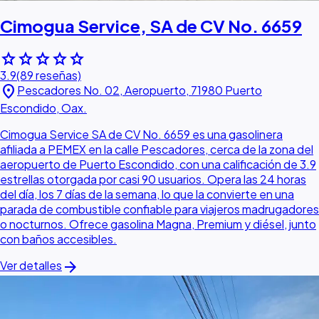
Cimogua Service, SA de CV No. 6659
star
star
star
star
star
3.9
(89 reseñas)
location_on
Pescadores No. 02, Aeropuerto, 71980 Puerto
Escondido, Oax.
Cimogua Service SA de CV No. 6659 es una gasolinera
afiliada a PEMEX en la calle Pescadores, cerca de la zona del
aeropuerto de Puerto Escondido, con una calificación de 3.9
estrellas otorgada por casi 90 usuarios. Opera las 24 horas
del día, los 7 días de la semana, lo que la convierte en una
parada de combustible confiable para viajeros madrugadores
o nocturnos. Ofrece gasolina Magna, Premium y diésel, junto
con baños accesibles.
arrow_forward
Ver detalles