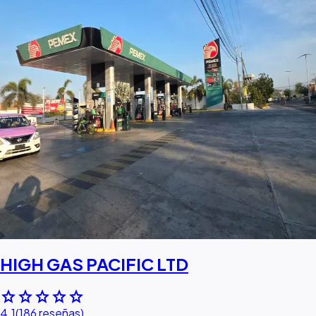
HIGH GAS PACIFIC LTD
star
star
star
star
star
4.1
(186 reseñas)