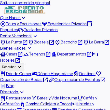
Saltar al contenido principal
expand_more
Qué Hacer
explore
diamond
inventory_2
Tours y Excursiones
Experiencias Privadas
airport_shuttle
Paquetes
Traslados Privados
expand_more
Renta Vacacional
place
open_in_new
place
open_in_new
place
open_in_new
place
open_in_new
La Punta
Zicatela
Bacocho
La Barra
expand_more
Bienes Raíces
house
open_in_new
landscape
open_in_new
apartment
open_in_new
hotel
Casas
Terrenos
Departamentos
open_in_new
Hoteles
expand_more
Descubrir
restaurant
hotel
travel_explore
favorite
Dónde Comer
Dónde Hospedarse
Destinos
open_in_new
celebration
open_in_new
Organización de Bodas
Organización de Eventos
article
Blog
expand_more
Directorio
restaurant
local_bar
local_cafe
Restaurantes
Bares y Vida Nocturna
Cafés y
outdoor_grill
hotel
Cafeterías
Comida Callejera y Tacos
Hoteles y
Hostales
Supermercados
Tiendas de Conveniencia y