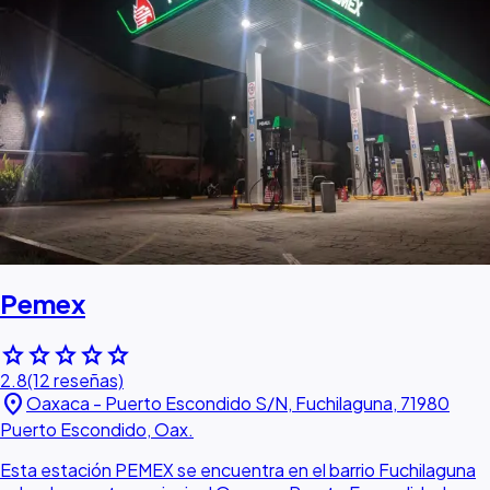
Pemex
star
star
star
star
star
2.8
(12 reseñas)
location_on
Oaxaca - Puerto Escondido S/N, Fuchilaguna, 71980
Puerto Escondido, Oax.
Esta estación PEMEX se encuentra en el barrio Fuchilaguna