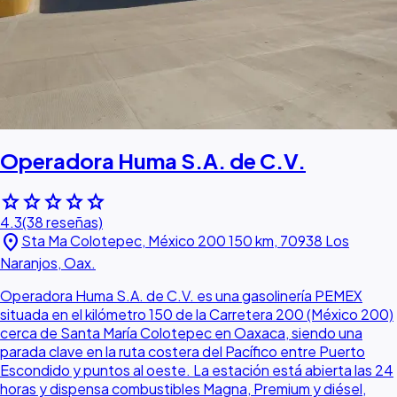
Operadora Huma S.A. de C.V.
star
star
star
star
star
4.3
(38 reseñas)
location_on
Sta Ma Colotepec, México 200 150 km, 70938 Los
Naranjos, Oax.
Operadora Huma S.A. de C.V. es una gasolinería PEMEX
situada en el kilómetro 150 de la Carretera 200 (México 200)
cerca de Santa María Colotepec en Oaxaca, siendo una
parada clave en la ruta costera del Pacífico entre Puerto
Escondido y puntos al oeste. La estación está abierta las 24
horas y dispensa combustibles Magna, Premium y diésel,