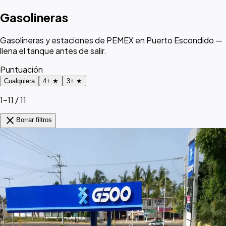
Gasolineras
Gasolineras y estaciones de PEMEX en Puerto Escondido —
llena el tanque antes de salir.
Puntuación
Cualquiera
4+ ★
3+ ★
1–11 / 11
close
Borrar filtros