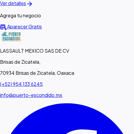
arrow_forward
Ver detalles
Agrega tu negocio
add_business
Aparecer Gratis
LASSAULT MEXICO SAS DE CV
Brisas de Zicatela,
70934 Brisas de Zicatela, Oaxaca
(+52) 954 133 6245
info@puerto-escondido.mx