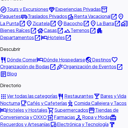
explore
diamond
inventory_2
Tours y Excursiones
Experiencias Privadas
airport_shuttle
villa
open_in_new
place
Paquetes
Traslados Privados
Renta Vacacional
open_in_new
place
open_in_new
place
open_in_new
place
open_in_new
home_work
La Punta
Zicatela
Bacocho
La Barra
open_in_new
house
open_in_new
landscape
open_in_new
apartment
Bienes Raíces
Casas
Terrenos
open_in_new
hotel
open_in_new
Departamentos
Hoteles
Descubrir
restaurant
hotel
travel_explore
favorite
Dónde Comer
Dónde Hospedarse
Destinos
open_in_new
celebration
open_in_new
Organización de Bodas
Organización de Eventos
article
Blog
Directorio
apps
restaurant
local_bar
Ver todas las categorías
Restaurantes
Bares y Vida
local_cafe
outdoor_grill
Nocturna
Cafés y Cafeterías
Comida Callejera y Tacos
hotel
shopping_cart
storefront
Hoteles y Hostales
Supermercados
Tiendas de
local_pharmacy
checkroom
redeem
Conveniencia y OXXO
Farmacias
Ropa y Moda
devices
hardware
Recuerdos y Artesanías
Electrónica y Tecnología