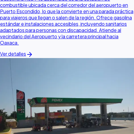
combustible ubicada cerca del corredor del aeropuerto en
Puerto Escondido, lo que la convierte en una parada práctica
para viajeros que llegan o salen de la región. Ofrece gasolina
estándar e instalaciones accesibles, incluyendo sanitarios
adaptados para personas con discapacidad. Atiende al
vecindario del Aeropuerto y la carretera principal hacia
Oaxaca.
arrow_forward
Ver detalles