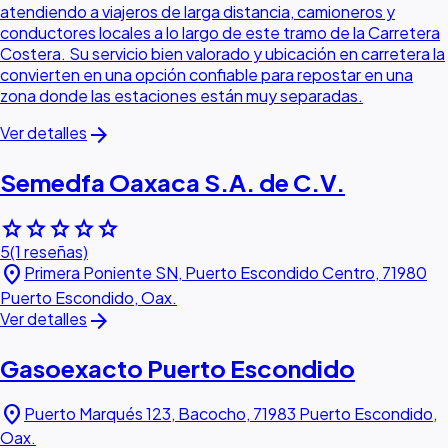
atendiendo a viajeros de larga distancia, camioneros y
conductores locales a lo largo de este tramo de la Carretera
Costera. Su servicio bien valorado y ubicación en carretera la
convierten en una opción confiable para repostar en una
zona donde las estaciones están muy separadas.
arrow_forward
Ver detalles
Semedfa Oaxaca S.A. de C.V.
star
star
star
star
star
5
(1 reseñas)
location_on
Primera Poniente SN, Puerto Escondido Centro, 71980
Puerto Escondido, Oax.
arrow_forward
Ver detalles
Gasoexacto Puerto Escondido
location_on
Puerto Marqués 123, Bacocho, 71983 Puerto Escondido,
Oax.