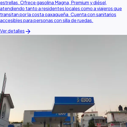
estrellas. Ofrece gasolina Magna, Premium y diésel,
atendiendo tanto a residentes locales como a viajeros que
transitan por la costa oaxaqueña. Cuenta con sanitarios
accesibles para personas con silla de ruedas.
arrow_forward
Ver detalles