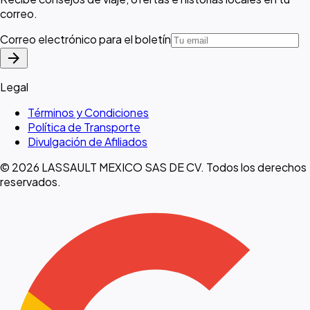
correo.
Correo electrónico para el boletín
arrow_forward
Legal
Términos y Condiciones
Política de Transporte
Divulgación de Afiliados
© 2026 LASSAULT MEXICO SAS DE CV. Todos los derechos
reservados.