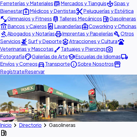
store
spa
Ferreterías y Materiales
Mercados y Tianguis
Spas y
medical_services
content_cut
Bienestar
Médicos y Dentistas
Peluquerías y Estética
fitness_center
car_repair
local_gas_station
Gimnasios y Fitness
Talleres Mecánicos
Gasolineras
account_balance
local_laundry_service
business_center
Bancos y Cajeros
Lavanderías
Coworking y Oficinas
gavel
print
build
Abogados y Notarías
Imprentas y Papelerías
Otros
surfing
attractions
pets
Servicios
Surf y Deporte
Atracciones y Cultura
brush
photo_camera
Veterinarias y Mascotas
Tatuajes y Piercings
palette
school
local_shipping
Fotografía
Galerías de Arte
Escuelas de Idiomas
directions_car
info
storefront
Envíos y Correos
Transporte
Sobre Nosotros
Regístrate
Reservar
chevron_right
chevron_right
Inicio
Directorio
Gasolineras
local_gas_station