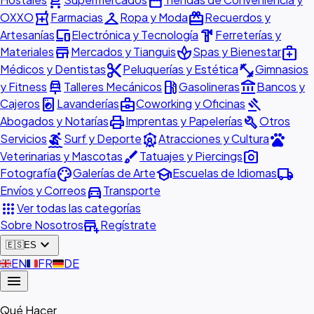
shopping_cart
storefront
local_pharmacy
checkroom
redeem
OXXO
Farmacias
Ropa y Moda
Recuerdos y
devices
hardware
Artesanías
Electrónica y Tecnología
Ferreterías y
store
spa
medical_services
Materiales
Mercados y Tianguis
Spas y Bienestar
content_cut
fitness_center
Médicos y Dentistas
Peluquerías y Estética
Gimnasios
car_repair
local_gas_station
account_balance
y Fitness
Talleres Mecánicos
Gasolineras
Bancos y
local_laundry_service
business_center
gavel
Cajeros
Lavanderías
Coworking y Oficinas
print
build
Abogados y Notarías
Imprentas y Papelerías
Otros
surfing
attractions
pets
Servicios
Surf y Deporte
Atracciones y Cultura
brush
photo_camera
Veterinarias y Mascotas
Tatuajes y Piercings
palette
school
local_shipping
Fotografía
Galerías de Arte
Escuelas de Idiomas
directions_car
Envíos y Correos
Transporte
apps
Ver todas las categorías
add_business
Sobre Nosotros
Regístrate
expand_more
🇪🇸
ES
🇬🇧
EN
🇫🇷
FR
🇩🇪
DE
menu
Qué Hacer