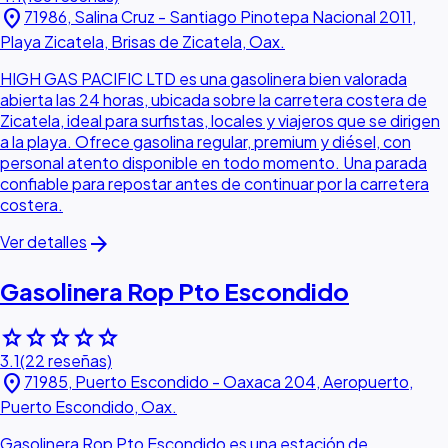
location_on
71986, Salina Cruz - Santiago Pinotepa Nacional 2011,
Playa Zicatela, Brisas de Zicatela, Oax.
HIGH GAS PACIFIC LTD es una gasolinera bien valorada
abierta las 24 horas, ubicada sobre la carretera costera de
Zicatela, ideal para surfistas, locales y viajeros que se dirigen
a la playa. Ofrece gasolina regular, premium y diésel, con
personal atento disponible en todo momento. Una parada
confiable para repostar antes de continuar por la carretera
costera.
arrow_forward
Ver detalles
Gasolinera Rop Pto Escondido
star
star
star
star
star
3.1
(22 reseñas)
location_on
71985, Puerto Escondido - Oaxaca 204, Aeropuerto,
Puerto Escondido, Oax.
Gasolinera Rop Pto Escondido es una estación de