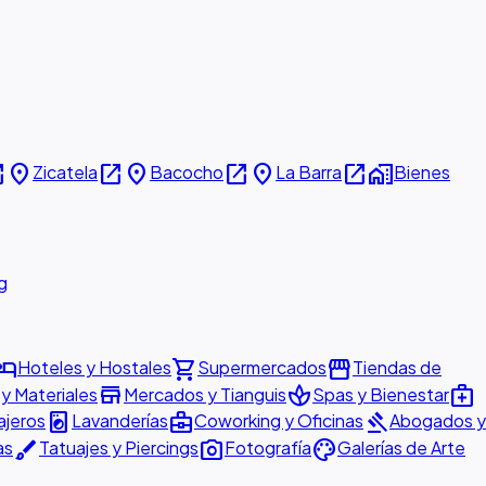
new
place
open_in_new
place
open_in_new
place
open_in_new
home_work
Zicatela
Bacocho
La Barra
Bienes
g
otel
shopping_cart
storefront
Hoteles y Hostales
Supermercados
Tiendas de
store
spa
medical_services
 y Materiales
Mercados y Tianguis
Spas y Bienestar
local_laundry_service
business_center
gavel
ajeros
Lavanderías
Coworking y Oficinas
Abogados y
brush
photo_camera
palette
as
Tatuajes y Piercings
Fotografía
Galerías de Arte