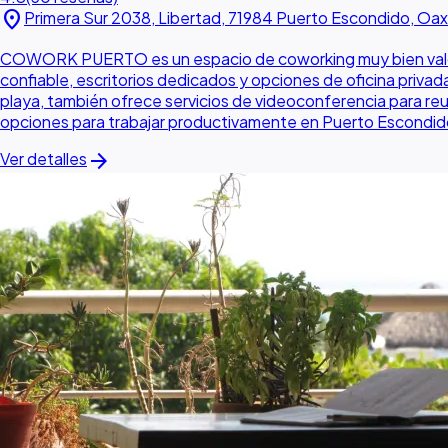
location_on
Primera Sur 2038, Libertad, 71984 Puerto Escondido, Oax
COWORK PUERTO es un espacio de coworking muy bien valorado
confiable, escritorios dedicados y opciones de oficina priva
playa, también ofrece servicios de videoconferencia para reu
opciones para trabajar productivamente en Puerto Escondid
arrow_forward
Ver detalles