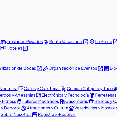
airport_shuttle
villa
open_in_new
place
open_in_
s
Traslados Privados
Renta Vacacional
La Punta
w
hotel
open_in_new
Hoteles
open_in_new
celebration
open_in_new
article
nización de Bodas
Organización de Eventos
Blo
local_cafe
outdoor_grill
h
 Nocturna
Cafés y Cafeterías
Comida Callejera y Tacos
devices
hardware
rdos y Artesanías
Electrónica y Tecnología
Ferreterías
car_repair
local_gas_station
account_balance
y Fitness
Talleres Mecánicos
Gasolineras
Bancos y C
attractions
pets
 y Deporte
Atracciones y Cultura
Veterinarias y Mascot
o
storefront
Sobre Nosotros
Regístrate
Reservar