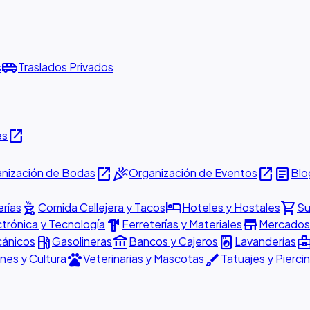
airport_shuttle
s
Traslados Privados
open_in_new
es
open_in_new
celebration
open_in_new
article
nización de Bodas
Organización de Eventos
Blo
outdoor_grill
hotel
shopping_cart
rías
Comida Callejera y Tacos
Hoteles y Hostales
Su
hardware
store
ctrónica y Tecnología
Ferreterías y Materiales
Mercados 
local_gas_station
account_balance
local_laundry_service
business_cen
cánicos
Gasolineras
Bancos y Cajeros
Lavanderías
pets
brush
nes y Cultura
Veterinarias y Mascotas
Tatuajes y Pierci