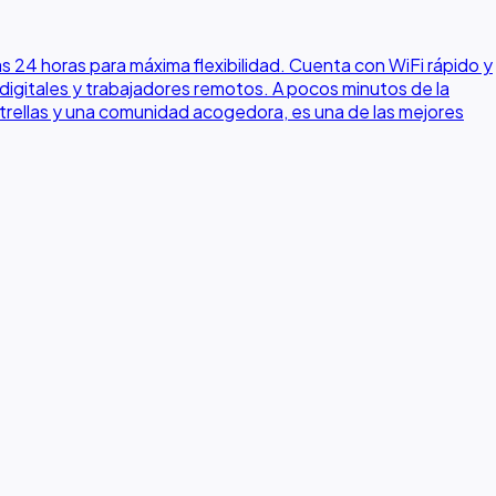
24 horas para máxima flexibilidad. Cuenta con WiFi rápido y
digitales y trabajadores remotos. A pocos minutos de la
strellas y una comunidad acogedora, es una de las mejores