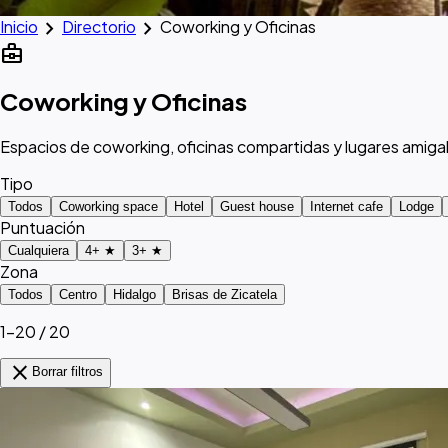
chevron_right
chevron_right
Inicio
Directorio
Coworking y Oficinas
business_center
Coworking y Oficinas
Espacios de coworking, oficinas compartidas y lugares amiga
Tipo
Todos
Coworking space
Hotel
Guest house
Internet cafe
Lodge
Puntuación
Cualquiera
4+ ★
3+ ★
Zona
Todos
Centro
Hidalgo
Brisas de Zicatela
1–20 / 20
close
Borrar filtros