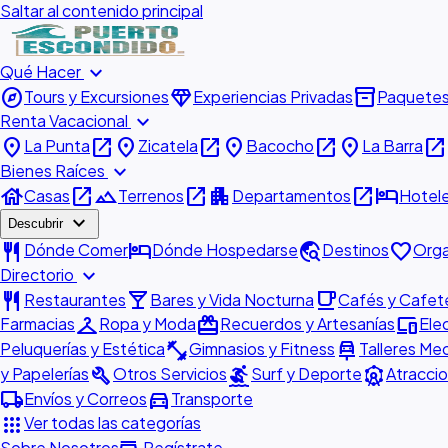
Saltar al contenido principal
expand_more
Qué Hacer
explore
diamond
inventory_2
Tours y Excursiones
Experiencias Privadas
Paquete
expand_more
Renta Vacacional
place
open_in_new
place
open_in_new
place
open_in_new
place
open_in_new
La Punta
Zicatela
Bacocho
La Barra
expand_more
Bienes Raíces
house
open_in_new
landscape
open_in_new
apartment
open_in_new
hotel
Casas
Terrenos
Departamentos
Hotel
expand_more
Descubrir
restaurant
hotel
travel_explore
favorite
Dónde Comer
Dónde Hospedarse
Destinos
Orga
expand_more
Directorio
restaurant
local_bar
local_cafe
Restaurantes
Bares y Vida Nocturna
Cafés y Cafete
checkroom
redeem
devices
Farmacias
Ropa y Moda
Recuerdos y Artesanías
Ele
fitness_center
car_repair
Peluquerías y Estética
Gimnasios y Fitness
Talleres Me
build
surfing
attractions
y Papelerías
Otros Servicios
Surf y Deporte
Atraccio
local_shipping
directions_car
Envíos y Correos
Transporte
apps
Ver todas las categorías
Sobre Nosotros
Regístrate