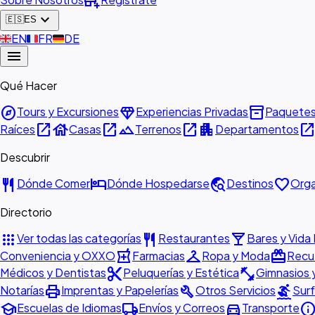
add_business
expand_more
🇪🇸
ES
🇬🇧
EN
🇫🇷
FR
🇩🇪
DE
menu
Qué Hacer
explore
diamond
inventory_2
Tours y Excursiones
Experiencias Privadas
Paquete
open_in_new
house
open_in_new
landscape
open_in_new
apartment
open_in_ne
Raíces
Casas
Terrenos
Departamentos
Descubrir
restaurant
hotel
travel_explore
favorite
Dónde Comer
Dónde Hospedarse
Destinos
Orga
Directorio
apps
restaurant
local_bar
Ver todas las categorías
Restaurantes
Bares y Vida
local_pharmacy
checkroom
redeem
Conveniencia y OXXO
Farmacias
Ropa y Moda
Recue
content_cut
fitness_center
Médicos y Dentistas
Peluquerías y Estética
Gimnasios 
print
build
surfing
Notarías
Imprentas y Papelerías
Otros Servicios
Surf
school
local_shipping
directions_car
inf
Escuelas de Idiomas
Envíos y Correos
Transporte