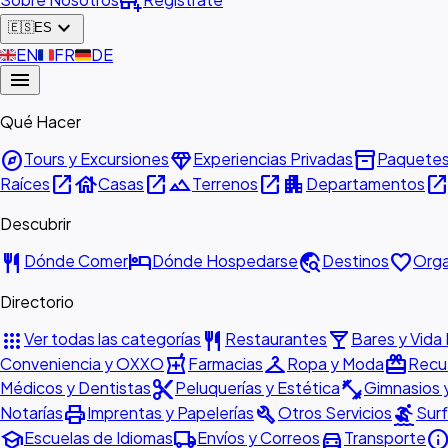
add_business
expand_more
🇪🇸
ES
🇬🇧
EN
🇫🇷
FR
🇩🇪
DE
menu
Qué Hacer
explore
diamond
inventory_2
Tours y Excursiones
Experiencias Privadas
Paquete
open_in_new
house
open_in_new
landscape
open_in_new
apartment
open_in_ne
Raíces
Casas
Terrenos
Departamentos
Descubrir
restaurant
hotel
travel_explore
favorite
Dónde Comer
Dónde Hospedarse
Destinos
Orga
Directorio
apps
restaurant
local_bar
Ver todas las categorías
Restaurantes
Bares y Vida
local_pharmacy
checkroom
redeem
Conveniencia y OXXO
Farmacias
Ropa y Moda
Recue
content_cut
fitness_center
Médicos y Dentistas
Peluquerías y Estética
Gimnasios 
print
build
surfing
Notarías
Imprentas y Papelerías
Otros Servicios
Surf
school
local_shipping
directions_car
inf
Escuelas de Idiomas
Envíos y Correos
Transporte