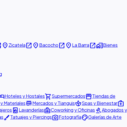
new
place
open_in_new
place
open_in_new
place
open_in_new
home_work
Zicatela
Bacocho
La Barra
Bienes
g
otel
shopping_cart
storefront
Hoteles y Hostales
Supermercados
Tiendas de
store
spa
medical_services
 y Materiales
Mercados y Tianguis
Spas y Bienestar
local_laundry_service
business_center
gavel
ajeros
Lavanderías
Coworking y Oficinas
Abogados y
brush
photo_camera
palette
as
Tatuajes y Piercings
Fotografía
Galerías de Arte