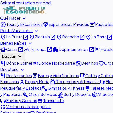
Saltar al contenido principal
expand_more
Qué Hacer
explore
diamond
inventory_2
Tours y Excursiones
Experiencias Privadas
Paquete
expand_more
Renta Vacacional
place
open_in_new
place
open_in_new
place
open_in_new
place
open_in_new
La Punta
Zicatela
Bacocho
La Barra
expand_more
Bienes Raíces
house
open_in_new
landscape
open_in_new
apartment
open_in_new
hotel
Casas
Terrenos
Departamentos
Hotel
expand_more
Descubrir
restaurant
hotel
travel_explore
favorite
Dónde Comer
Dónde Hospedarse
Destinos
Orga
expand_more
Directorio
restaurant
local_bar
local_cafe
Restaurantes
Bares y Vida Nocturna
Cafés y Cafete
checkroom
redeem
devices
Farmacias
Ropa y Moda
Recuerdos y Artesanías
Ele
fitness_center
car_repair
Peluquerías y Estética
Gimnasios y Fitness
Talleres Me
build
surfing
attractions
y Papelerías
Otros Servicios
Surf y Deporte
Atraccio
local_shipping
directions_car
Envíos y Correos
Transporte
apps
Ver todas las categorías
Sobre Nosotros
Regístrate