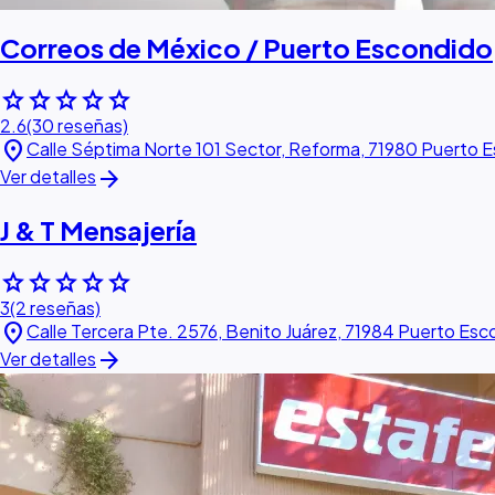
Correos de México / Puerto Escondido
star
star
star
star
star
2.6
(30 reseñas)
location_on
Calle Séptima Norte 101 Sector, Reforma, 71980 Puerto 
arrow_forward
Ver detalles
J & T Mensajería
star
star
star
star
star
3
(2 reseñas)
location_on
Calle Tercera Pte. 2576, Benito Juárez, 71984 Puerto Esc
arrow_forward
Ver detalles