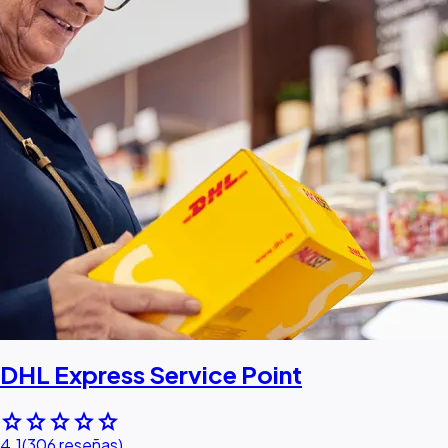
DHL Express Service Point
star
star
star
star
star
4.1
(306 reseñas)