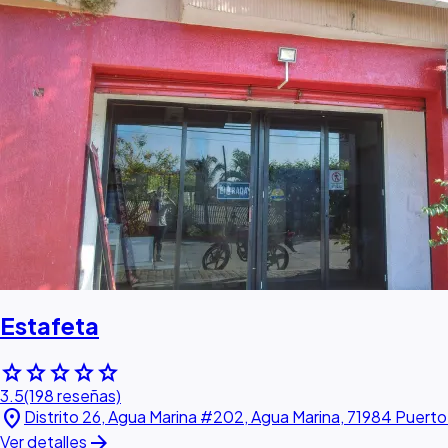
Estafeta
star
star
star
star
star
3.5
(198 reseñas)
location_on
Distrito 26, Agua Marina #202, Agua Marina, 71984 Puert
arrow_forward
Ver detalles