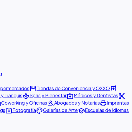
g
storefront
local_pharmacy
permercados
Tiendas de Conveniencia y OXXO
spa
medical_services
content_cut
y Tianguis
Spas y Bienestar
Médicos y Dentistas
ter
gavel
print
Coworking y Oficinas
Abogados y Notarías
Imprentas
photo_camera
palette
school
ngs
Fotografía
Galerías de Arte
Escuelas de Idiomas