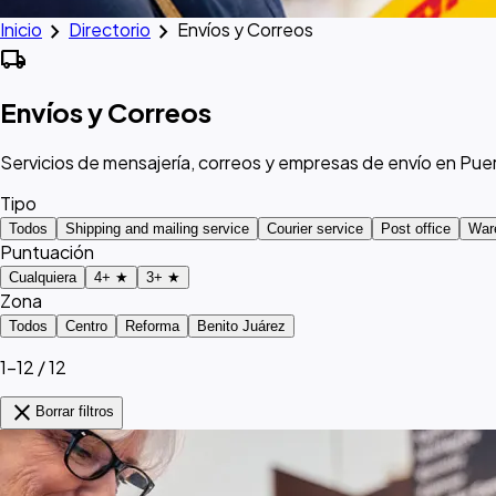
chevron_right
chevron_right
Inicio
Directorio
Envíos y Correos
local_shipping
Envíos y Correos
Servicios de mensajería, correos y empresas de envío en Pu
Tipo
Todos
Shipping and mailing service
Courier service
Post office
War
Puntuación
Cualquiera
4+ ★
3+ ★
Zona
Todos
Centro
Reforma
Benito Juárez
1–12 / 12
close
Borrar filtros