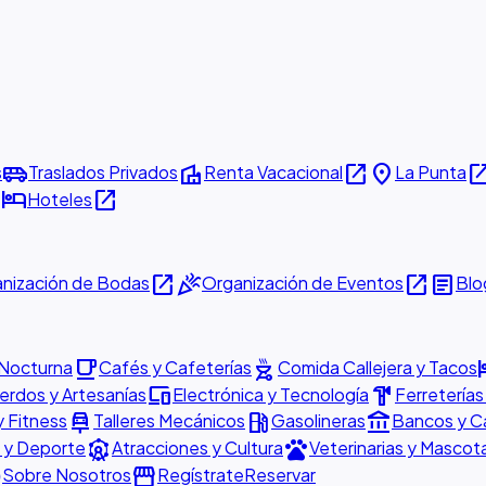
airport_shuttle
villa
open_in_new
place
open_in_
s
Traslados Privados
Renta Vacacional
La Punta
w
hotel
open_in_new
Hoteles
open_in_new
celebration
open_in_new
article
nización de Bodas
Organización de Eventos
Blo
local_cafe
outdoor_grill
h
 Nocturna
Cafés y Cafeterías
Comida Callejera y Tacos
devices
hardware
rdos y Artesanías
Electrónica y Tecnología
Ferreterías
car_repair
local_gas_station
account_balance
y Fitness
Talleres Mecánicos
Gasolineras
Bancos y C
attractions
pets
 y Deporte
Atracciones y Cultura
Veterinarias y Mascot
o
storefront
Sobre Nosotros
Regístrate
Reservar