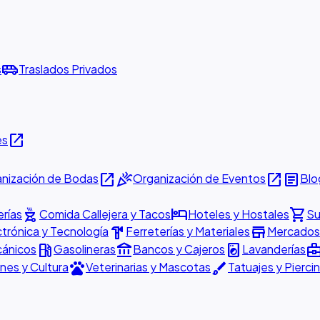
airport_shuttle
s
Traslados Privados
open_in_new
es
open_in_new
celebration
open_in_new
article
nización de Bodas
Organización de Eventos
Blo
outdoor_grill
hotel
shopping_cart
rías
Comida Callejera y Tacos
Hoteles y Hostales
Su
hardware
store
ctrónica y Tecnología
Ferreterías y Materiales
Mercados 
local_gas_station
account_balance
local_laundry_service
business_cen
cánicos
Gasolineras
Bancos y Cajeros
Lavanderías
pets
brush
nes y Cultura
Veterinarias y Mascotas
Tatuajes y Pierci