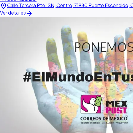
location_on
Calle Tercera Pte. SN, Centro, 71980 Puerto Escondido, 
arrow_forward
Ver detalles