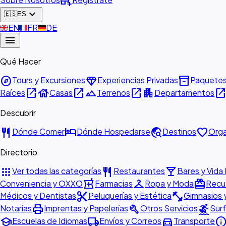
add_business
expand_more
🇪🇸
ES
🇬🇧
EN
🇫🇷
FR
🇩🇪
DE
menu
Qué Hacer
explore
diamond
inventory_2
Tours y Excursiones
Experiencias Privadas
Paquete
open_in_new
house
open_in_new
landscape
open_in_new
apartment
open_in_ne
Raíces
Casas
Terrenos
Departamentos
Descubrir
restaurant
hotel
travel_explore
favorite
Dónde Comer
Dónde Hospedarse
Destinos
Orga
Directorio
apps
restaurant
local_bar
Ver todas las categorías
Restaurantes
Bares y Vida
local_pharmacy
checkroom
redeem
Conveniencia y OXXO
Farmacias
Ropa y Moda
Recue
content_cut
fitness_center
Médicos y Dentistas
Peluquerías y Estética
Gimnasios 
print
build
surfing
Notarías
Imprentas y Papelerías
Otros Servicios
Surf
school
local_shipping
directions_car
inf
Escuelas de Idiomas
Envíos y Correos
Transporte