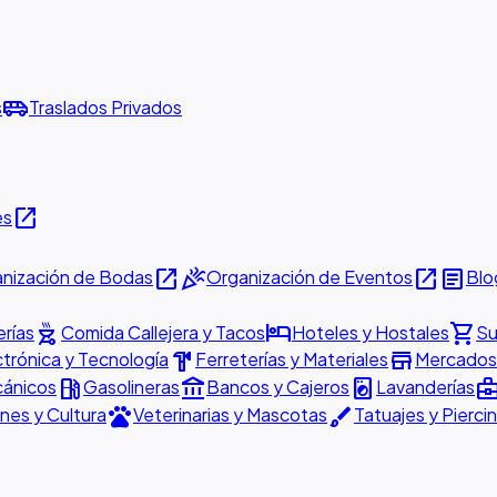
airport_shuttle
s
Traslados Privados
open_in_new
es
open_in_new
celebration
open_in_new
article
nización de Bodas
Organización de Eventos
Blo
outdoor_grill
hotel
shopping_cart
rías
Comida Callejera y Tacos
Hoteles y Hostales
Su
hardware
store
ctrónica y Tecnología
Ferreterías y Materiales
Mercados 
local_gas_station
account_balance
local_laundry_service
business_cen
cánicos
Gasolineras
Bancos y Cajeros
Lavanderías
pets
brush
nes y Cultura
Veterinarias y Mascotas
Tatuajes y Pierci