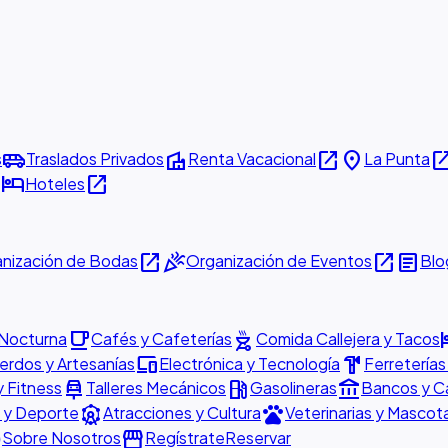
airport_shuttle
villa
open_in_new
place
open_in_
s
Traslados Privados
Renta Vacacional
La Punta
w
hotel
open_in_new
Hoteles
open_in_new
celebration
open_in_new
article
nización de Bodas
Organización de Eventos
Blo
local_cafe
outdoor_grill
h
 Nocturna
Cafés y Cafeterías
Comida Callejera y Tacos
devices
hardware
rdos y Artesanías
Electrónica y Tecnología
Ferreterías
car_repair
local_gas_station
account_balance
y Fitness
Talleres Mecánicos
Gasolineras
Bancos y C
attractions
pets
 y Deporte
Atracciones y Cultura
Veterinarias y Mascot
o
storefront
Sobre Nosotros
Regístrate
Reservar