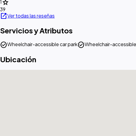
star
1
39
open_in_new
Ver todas las reseñas
Servicios y Atributos
check_circle
check_circle
Wheelchair-accessible car park
Wheelchair-accessible
Ubicación