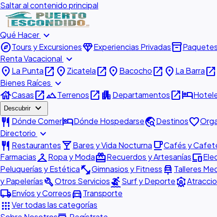
Saltar al contenido principal
expand_more
Qué Hacer
explore
diamond
inventory_2
Tours y Excursiones
Experiencias Privadas
Paquete
expand_more
Renta Vacacional
place
open_in_new
place
open_in_new
place
open_in_new
place
open_in_new
La Punta
Zicatela
Bacocho
La Barra
expand_more
Bienes Raíces
house
open_in_new
landscape
open_in_new
apartment
open_in_new
hotel
Casas
Terrenos
Departamentos
Hotel
expand_more
Descubrir
restaurant
hotel
travel_explore
favorite
Dónde Comer
Dónde Hospedarse
Destinos
Orga
expand_more
Directorio
restaurant
local_bar
local_cafe
Restaurantes
Bares y Vida Nocturna
Cafés y Cafete
checkroom
redeem
devices
Farmacias
Ropa y Moda
Recuerdos y Artesanías
Ele
fitness_center
car_repair
Peluquerías y Estética
Gimnasios y Fitness
Talleres Me
build
surfing
attractions
y Papelerías
Otros Servicios
Surf y Deporte
Atraccio
local_shipping
directions_car
Envíos y Correos
Transporte
apps
Ver todas las categorías
Sobre Nosotros
Regístrate