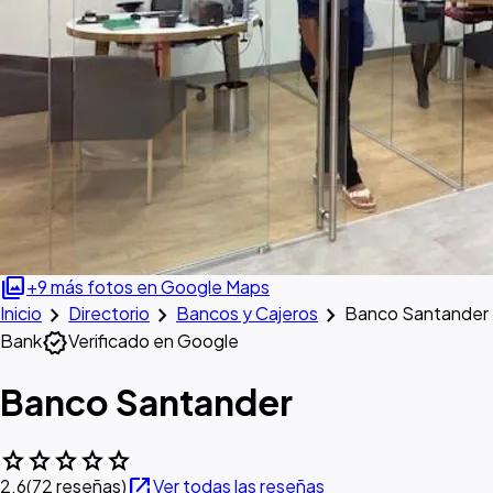
photo_library
+9 más fotos en Google Maps
chevron_right
chevron_right
chevron_right
Inicio
Directorio
Bancos y Cajeros
Banco Santander
verified
Bank
Verificado en Google
Banco Santander
star
star
star
star
star
open_in_new
2.6
(72 reseñas)
Ver todas las reseñas