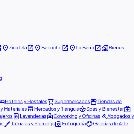
new
place
open_in_new
place
open_in_new
place
open_in_new
home_work
Zicatela
Bacocho
La Barra
Bienes
g
otel
shopping_cart
storefront
Hoteles y Hostales
Supermercados
Tiendas de
store
spa
medical_services
 y Materiales
Mercados y Tianguis
Spas y Bienestar
local_laundry_service
business_center
gavel
ajeros
Lavanderías
Coworking y Oficinas
Abogados y
brush
photo_camera
palette
as
Tatuajes y Piercings
Fotografía
Galerías de Arte