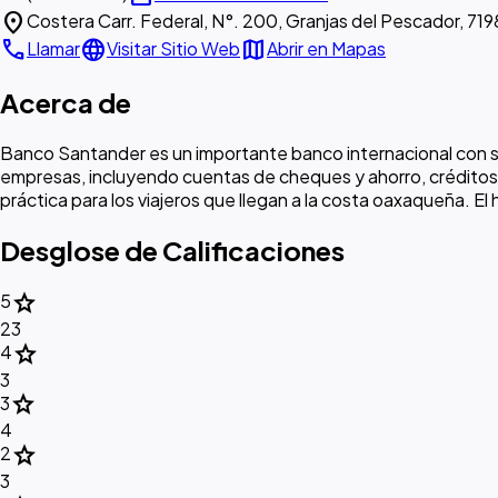
location_on
Costera Carr. Federal, N°. 200, Granjas del Pescador, 7
call
language
map
Llamar
Visitar Sitio Web
Abrir en Mapas
Acerca de
Banco Santander es un importante banco internacional con su
empresas, incluyendo cuentas de cheques y ahorro, créditos a
práctica para los viajeros que llegan a la costa oaxaqueña. El
Desglose de Calificaciones
star
5
23
star
4
3
star
3
4
star
2
3