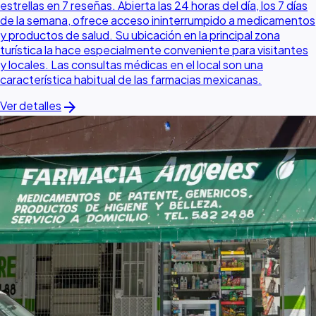
estrellas en 7 reseñas. Abierta las 24 horas del día, los 7 días
de la semana, ofrece acceso ininterrumpido a medicamentos
y productos de salud. Su ubicación en la principal zona
turística la hace especialmente conveniente para visitantes
y locales. Las consultas médicas en el local son una
característica habitual de las farmacias mexicanas.
arrow_forward
Ver detalles