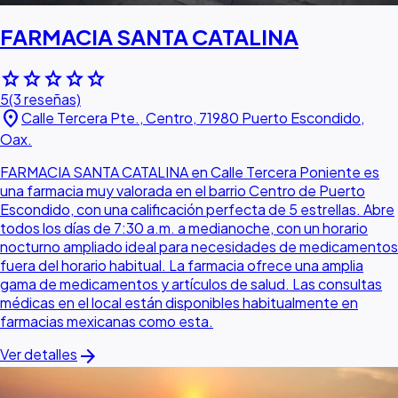
FARMACIA SANTA CATALINA
star
star
star
star
star
5
(3 reseñas)
location_on
Calle Tercera Pte., Centro, 71980 Puerto Escondido,
Oax.
FARMACIA SANTA CATALINA en Calle Tercera Poniente es
una farmacia muy valorada en el barrio Centro de Puerto
Escondido, con una calificación perfecta de 5 estrellas. Abre
todos los días de 7:30 a.m. a medianoche, con un horario
nocturno ampliado ideal para necesidades de medicamentos
fuera del horario habitual. La farmacia ofrece una amplia
gama de medicamentos y artículos de salud. Las consultas
médicas en el local están disponibles habitualmente en
farmacias mexicanas como esta.
arrow_forward
Ver detalles