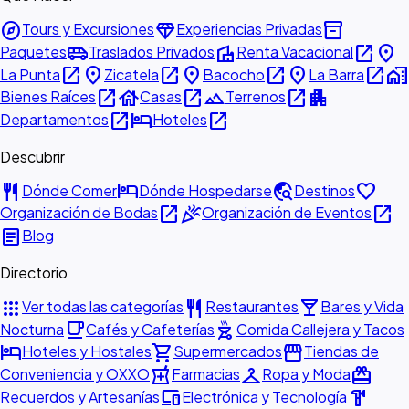
explore
diamond
inventory_2
Tours y Excursiones
Experiencias Privadas
airport_shuttle
villa
open_in_new
place
Paquetes
Traslados Privados
Renta Vacacional
open_in_new
place
open_in_new
place
open_in_new
place
open_in_new
home_work
La Punta
Zicatela
Bacocho
La Barra
open_in_new
house
open_in_new
landscape
open_in_new
apartment
Bienes Raíces
Casas
Terrenos
open_in_new
hotel
open_in_new
Departamentos
Hoteles
Descubrir
restaurant
hotel
travel_explore
favorite
Dónde Comer
Dónde Hospedarse
Destinos
open_in_new
celebration
open_in_new
Organización de Bodas
Organización de Eventos
article
Blog
Directorio
apps
restaurant
local_bar
Ver todas las categorías
Restaurantes
Bares y Vida
local_cafe
outdoor_grill
Nocturna
Cafés y Cafeterías
Comida Callejera y Tacos
hotel
shopping_cart
storefront
Hoteles y Hostales
Supermercados
Tiendas de
local_pharmacy
checkroom
redeem
Conveniencia y OXXO
Farmacias
Ropa y Moda
devices
hardware
Recuerdos y Artesanías
Electrónica y Tecnología