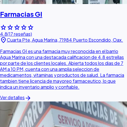
Farmacias GI
star
star
star
star
star
4.8
(17 reseñas)
location_on
Cuarta Pte, Agua Marina, 71984 Puerto Escondido, Oax.
Farmacias GI es una farmacia muy reconocida en el barrio
Agua Marina con una destacada calificacion de 4.8 estrellas
por parte de los clientes locales. Abierta todos los dias de 7
AM a 10 PM, cuenta con una amplia seleccion de
medicamentos, vitaminas y productos de salud. La farmacia
tambien tiene licencia de mayoreo farmaceutico, lo que
indica un inventario amplio y confiable.
arrow_forward
Ver detalles