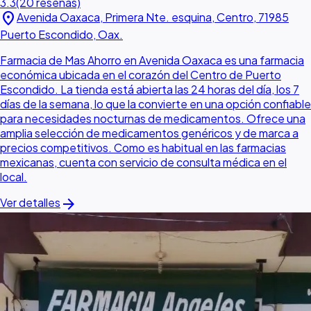
3.3
(20 reseñas)
location_on
Avenida Oaxaca, Primera Nte. esquina, Centro, 71985
Puerto Escondido, Oax.
Farmacia de Mas Ahorro en Avenida Oaxaca es una farmacia
económica ubicada en el corazón del Centro de Puerto
Escondido. La tienda está abierta las 24 horas del día, los 7
días de la semana, lo que la convierte en una opción confiable
para necesidades nocturnas de medicamentos. Ofrece una
amplia selección de medicamentos genéricos y de marca a
precios competitivos. Como es habitual en las farmacias
mexicanas, cuenta con servicio de consulta médica en el
local.
arrow_forward
Ver detalles