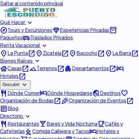
Saltar al contenido principal
expand_more
Qué Hacer
explore
diamond
inventory_2
Tours y Excursiones
Experiencias Privadas
airport_shuttle
Paquetes
Traslados Privados
expand_more
Renta Vacacional
place
open_in_new
place
open_in_new
place
open_in_new
place
open_in_new
La Punta
Zicatela
Bacocho
La Barra
expand_more
Bienes Raíces
house
open_in_new
landscape
open_in_new
apartment
open_in_new
hotel
Casas
Terrenos
Departamentos
open_in_new
Hoteles
expand_more
Descubrir
restaurant
hotel
travel_explore
favorite
Dónde Comer
Dónde Hospedarse
Destinos
open_in_new
celebration
open_in_new
Organización de Bodas
Organización de Eventos
article
Blog
expand_more
Directorio
restaurant
local_bar
local_cafe
Restaurantes
Bares y Vida Nocturna
Cafés y
outdoor_grill
hotel
Cafeterías
Comida Callejera y Tacos
Hoteles y
Hostales
Supermercados
Tiendas de Conveniencia y