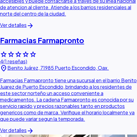
accesibles y puede contactarse a traves de su linea nacional
de atencion al cliente. Atiende a los barrios residenciales al
norte del centro de la ciudad.
arrow_forward
Ver detalles
Farmacias Farmapronto
star
star
star
star
star
4
(1 reseñas)
location_on
Benito Juárez, 71985 Puerto Escondido, Oax.
Farmacias Farmapronto tiene una sucursal en el barrio Benito
Juarez de Puerto Escondido, brindando a los residentes de
este sector norteño un acceso conveniente a
medicamentos. La cadena Farmapronto es conocida por su
servicio rapido y precios razonables tanto en productos
genericos como de marca. Verifique el horario localmente ya
que puede variar segun la temporada.
arrow_forward
Ver detalles