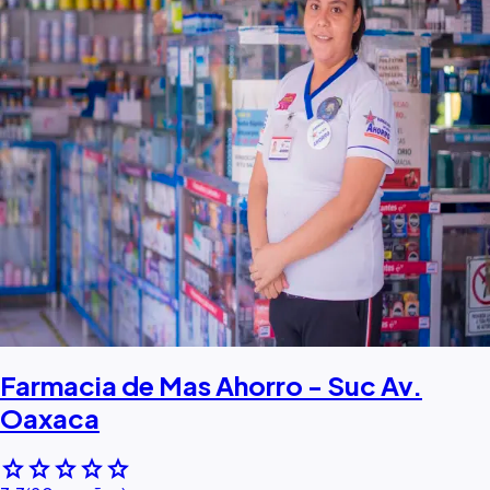
Farmacia de Mas Ahorro - Suc Av.
Oaxaca
star
star
star
star
star