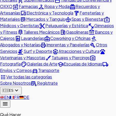
shopping_cart
storefront
local_pharmacy
checkroom
redeem
OXXO
Farmacias
Ropa y Moda
Recuerdos y
devices
hardware
Artesanías
Electrónica y Tecnología
Ferreterías y
store
spa
medical_services
Materiales
Mercados y Tianguis
Spas y Bienestar
content_cut
fitness_center
Médicos y Dentistas
Peluquerías y Estética
Gimnasios
car_repair
local_gas_station
account_balance
y Fitness
Talleres Mecánicos
Gasolineras
Bancos y
local_laundry_service
business_center
gavel
Cajeros
Lavanderías
Coworking y Oficinas
print
build
Abogados y Notarías
Imprentas y Papelerías
Otros
surfing
attractions
pets
Servicios
Surf y Deporte
Atracciones y Cultura
brush
photo_camera
Veterinarias y Mascotas
Tatuajes y Piercings
palette
school
local_shipping
Fotografía
Galerías de Arte
Escuelas de Idiomas
directions_car
Envíos y Correos
Transporte
apps
Ver todas las categorías
add_business
Sobre Nosotros
Regístrate
expand_more
🇪🇸
ES
🇬🇧
EN
🇫🇷
FR
🇩🇪
DE
menu
Qué Hacer