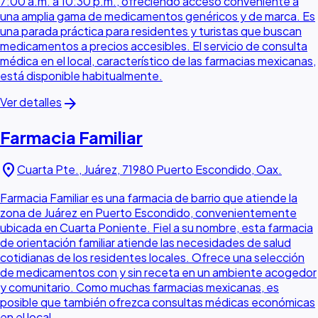
7:00 a.m. a 10:30 p.m., ofreciendo acceso conveniente a
una amplia gama de medicamentos genéricos y de marca. Es
una parada práctica para residentes y turistas que buscan
medicamentos a precios accesibles. El servicio de consulta
médica en el local, característico de las farmacias mexicanas,
está disponible habitualmente.
arrow_forward
Ver detalles
Farmacia Familiar
location_on
Cuarta Pte., Juárez, 71980 Puerto Escondido, Oax.
Farmacia Familiar es una farmacia de barrio que atiende la
zona de Juárez en Puerto Escondido, convenientemente
ubicada en Cuarta Poniente. Fiel a su nombre, esta farmacia
de orientación familiar atiende las necesidades de salud
cotidianas de los residentes locales. Ofrece una selección
de medicamentos con y sin receta en un ambiente acogedor
y comunitario. Como muchas farmacias mexicanas, es
posible que también ofrezca consultas médicas económicas
en el local.