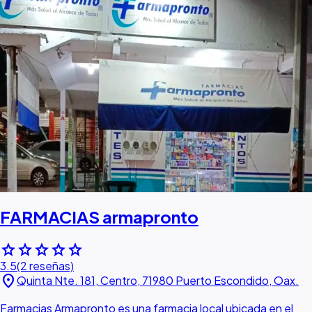
FARMACIAS armapronto
star
star
star
star
star
3.5
(2 reseñas)
location_on
Quinta Nte. 181, Centro, 71980 Puerto Escondido, Oax.
Farmacias Armapronto es una farmacia local ubicada en el