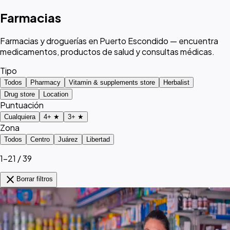
Farmacias
Farmacias y droguerías en Puerto Escondido — encuentra
medicamentos, productos de salud y consultas médicas.
Tipo
Todos
Pharmacy
Vitamin & supplements store
Herbalist
Drug store
Location
Puntuación
Cualquiera
4+ ★
3+ ★
Zona
Todos
Centro
Juárez
Libertad
1–21 / 39
close
Borrar filtros