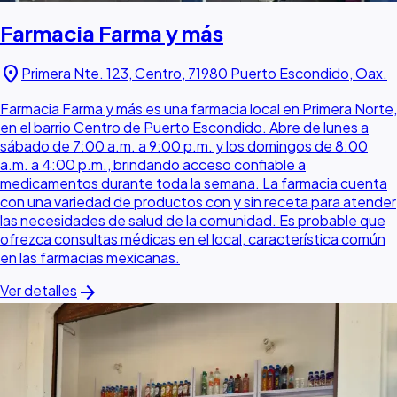
Farmacia Farma y más
location_on
Primera Nte. 123, Centro, 71980 Puerto Escondido, Oax.
Farmacia Farma y más es una farmacia local en Primera Norte,
en el barrio Centro de Puerto Escondido. Abre de lunes a
sábado de 7:00 a.m. a 9:00 p.m. y los domingos de 8:00
a.m. a 4:00 p.m., brindando acceso confiable a
medicamentos durante toda la semana. La farmacia cuenta
con una variedad de productos con y sin receta para atender
las necesidades de salud de la comunidad. Es probable que
ofrezca consultas médicas en el local, característica común
en las farmacias mexicanas.
arrow_forward
Ver detalles