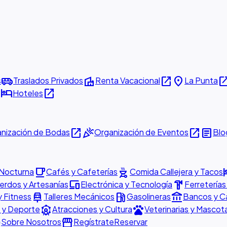
airport_shuttle
villa
open_in_new
place
open_in_
s
Traslados Privados
Renta Vacacional
La Punta
w
hotel
open_in_new
Hoteles
open_in_new
celebration
open_in_new
article
nización de Bodas
Organización de Eventos
Blo
local_cafe
outdoor_grill
h
 Nocturna
Cafés y Cafeterías
Comida Callejera y Tacos
devices
hardware
rdos y Artesanías
Electrónica y Tecnología
Ferreterías
car_repair
local_gas_station
account_balance
y Fitness
Talleres Mecánicos
Gasolineras
Bancos y C
attractions
pets
 y Deporte
Atracciones y Cultura
Veterinarias y Mascot
o
storefront
Sobre Nosotros
Regístrate
Reservar