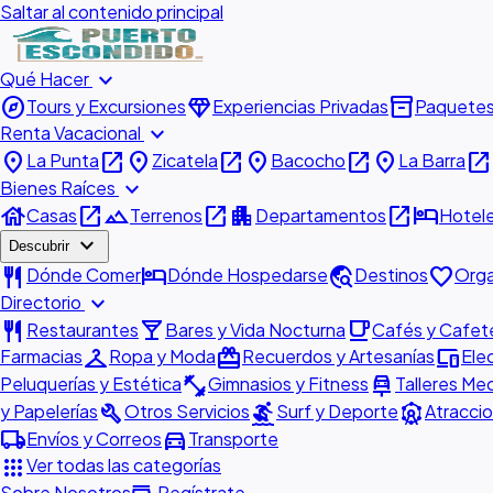
Saltar al contenido principal
expand_more
Qué Hacer
explore
diamond
inventory_2
Tours y Excursiones
Experiencias Privadas
Paquete
expand_more
Renta Vacacional
place
open_in_new
place
open_in_new
place
open_in_new
place
open_in_new
La Punta
Zicatela
Bacocho
La Barra
expand_more
Bienes Raíces
house
open_in_new
landscape
open_in_new
apartment
open_in_new
hotel
Casas
Terrenos
Departamentos
Hotel
expand_more
Descubrir
restaurant
hotel
travel_explore
favorite
Dónde Comer
Dónde Hospedarse
Destinos
Orga
expand_more
Directorio
restaurant
local_bar
local_cafe
Restaurantes
Bares y Vida Nocturna
Cafés y Cafete
checkroom
redeem
devices
Farmacias
Ropa y Moda
Recuerdos y Artesanías
Ele
fitness_center
car_repair
Peluquerías y Estética
Gimnasios y Fitness
Talleres Me
build
surfing
attractions
y Papelerías
Otros Servicios
Surf y Deporte
Atraccio
local_shipping
directions_car
Envíos y Correos
Transporte
apps
Ver todas las categorías
Sobre Nosotros
Regístrate