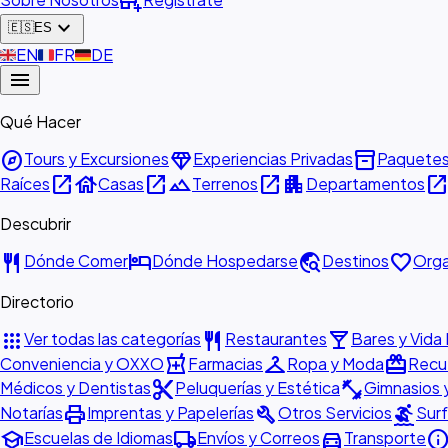
add_business
expand_more
🇪🇸
ES
🇬🇧
EN
🇫🇷
FR
🇩🇪
DE
menu
Qué Hacer
explore
diamond
inventory_2
Tours y Excursiones
Experiencias Privadas
Paquete
open_in_new
house
open_in_new
landscape
open_in_new
apartment
open_in_ne
Raíces
Casas
Terrenos
Departamentos
Descubrir
restaurant
hotel
travel_explore
favorite
Dónde Comer
Dónde Hospedarse
Destinos
Orga
Directorio
apps
restaurant
local_bar
Ver todas las categorías
Restaurantes
Bares y Vida
local_pharmacy
checkroom
redeem
Conveniencia y OXXO
Farmacias
Ropa y Moda
Recue
content_cut
fitness_center
Médicos y Dentistas
Peluquerías y Estética
Gimnasios 
print
build
surfing
Notarías
Imprentas y Papelerías
Otros Servicios
Surf
school
local_shipping
directions_car
inf
Escuelas de Idiomas
Envíos y Correos
Transporte