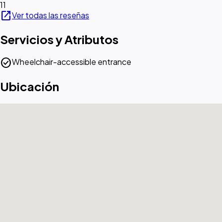
11
open_in_new
Ver todas las reseñas
Servicios y Atributos
check_circle
Wheelchair-accessible entrance
Ubicación