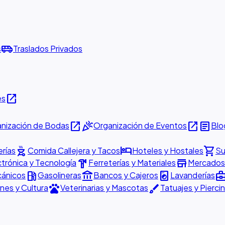
airport_shuttle
s
Traslados Privados
open_in_new
es
open_in_new
celebration
open_in_new
article
nización de Bodas
Organización de Eventos
Blo
outdoor_grill
hotel
shopping_cart
rías
Comida Callejera y Tacos
Hoteles y Hostales
Su
hardware
store
ctrónica y Tecnología
Ferreterías y Materiales
Mercados 
local_gas_station
account_balance
local_laundry_service
business_cen
cánicos
Gasolineras
Bancos y Cajeros
Lavanderías
pets
brush
nes y Cultura
Veterinarias y Mascotas
Tatuajes y Pierci