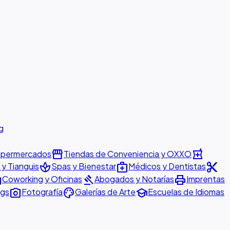
g
storefront
local_pharmacy
permercados
Tiendas de Conveniencia y OXXO
spa
medical_services
content_cut
y Tianguis
Spas y Bienestar
Médicos y Dentistas
ter
gavel
print
Coworking y Oficinas
Abogados y Notarías
Imprentas
photo_camera
palette
school
ngs
Fotografía
Galerías de Arte
Escuelas de Idiomas