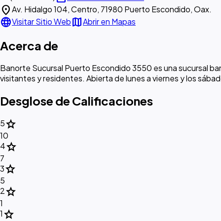
location_on
Av. Hidalgo 104, Centro, 71980 Puerto Escondido, Oax.
language
map
Visitar Sitio Web
Abrir en Mapas
Acerca de
Banorte Sucursal Puerto Escondido 3550 es una sucursal banc
visitantes y residentes. Abierta de lunes a viernes y los sába
Desglose de Calificaciones
star
5
10
star
4
7
star
3
5
star
2
1
star
1