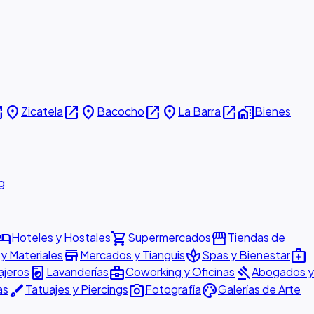
new
place
open_in_new
place
open_in_new
place
open_in_new
home_work
Zicatela
Bacocho
La Barra
Bienes
g
otel
shopping_cart
storefront
Hoteles y Hostales
Supermercados
Tiendas de
store
spa
medical_services
 y Materiales
Mercados y Tianguis
Spas y Bienestar
local_laundry_service
business_center
gavel
ajeros
Lavanderías
Coworking y Oficinas
Abogados y
brush
photo_camera
palette
as
Tatuajes y Piercings
Fotografía
Galerías de Arte