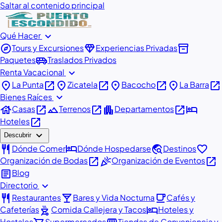
Saltar al contenido principal
expand_more
Qué Hacer
explore
diamond
inventory_2
Tours y Excursiones
Experiencias Privadas
airport_shuttle
Paquetes
Traslados Privados
expand_more
Renta Vacacional
place
open_in_new
place
open_in_new
place
open_in_new
place
open_in_new
La Punta
Zicatela
Bacocho
La Barra
expand_more
Bienes Raíces
house
open_in_new
landscape
open_in_new
apartment
open_in_new
hotel
Casas
Terrenos
Departamentos
open_in_new
Hoteles
expand_more
Descubrir
restaurant
hotel
travel_explore
favorite
Dónde Comer
Dónde Hospedarse
Destinos
open_in_new
celebration
open_in_new
Organización de Bodas
Organización de Eventos
article
Blog
expand_more
Directorio
restaurant
local_bar
local_cafe
Restaurantes
Bares y Vida Nocturna
Cafés y
outdoor_grill
hotel
Cafeterías
Comida Callejera y Tacos
Hoteles y
Hostales
Supermercados
Tiendas de Conveniencia y