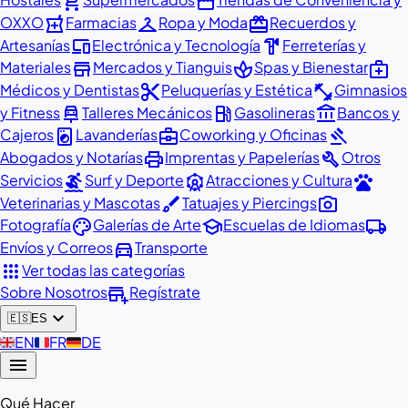
shopping_cart
storefront
local_pharmacy
checkroom
redeem
OXXO
Farmacias
Ropa y Moda
Recuerdos y
devices
hardware
Artesanías
Electrónica y Tecnología
Ferreterías y
store
spa
medical_services
Materiales
Mercados y Tianguis
Spas y Bienestar
content_cut
fitness_center
Médicos y Dentistas
Peluquerías y Estética
Gimnasios
car_repair
local_gas_station
account_balance
y Fitness
Talleres Mecánicos
Gasolineras
Bancos y
local_laundry_service
business_center
gavel
Cajeros
Lavanderías
Coworking y Oficinas
print
build
Abogados y Notarías
Imprentas y Papelerías
Otros
surfing
attractions
pets
Servicios
Surf y Deporte
Atracciones y Cultura
brush
photo_camera
Veterinarias y Mascotas
Tatuajes y Piercings
palette
school
local_shipping
Fotografía
Galerías de Arte
Escuelas de Idiomas
directions_car
Envíos y Correos
Transporte
apps
Ver todas las categorías
add_business
Sobre Nosotros
Regístrate
expand_more
🇪🇸
ES
🇬🇧
EN
🇫🇷
FR
🇩🇪
DE
menu
Qué Hacer