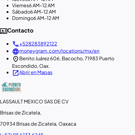
Viernes
6 AM–12 AM
Sábado
6 AM–12 AM
Domingo
6 AM–12 AM
contact_phone
Contacto
call
+528283892122
language
moneygram.com/locations/mx/en
location_on
Benito Juárez 606, Bacocho, 71983 Puerto
Escondido, Oax.
open_in_new
Abrir en Mapas
LASSAULT MEXICO SAS DE CV
Brisas de Zicatela,
70934 Brisas de Zicatela, Oaxaca
(+52) 954 133 6245