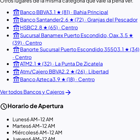
Otros lugares de la misma categoría que vale la pena ver.
account_balance
Banco BBVA
3.1 ★ (81) · Bahia Principal
account_balance
Banco Santander
2.6 ★ (72) · Granjas del Pescador
account_balance
HSBC
2.8 ★ (65) · Centro
account_balance
Sucursal Banamex Puerto Escondido, Oax.
3.5 ★
(39) · Centro
account_balance
Banorte Sucursal Puerto Escondido 3550
3.1 ★ (34)
· Centro
account_balance
ATM
2.1 ★ (32) · La Punta De Zicatela
account_balance
Atm/Cajero BBVA
2.2 ★ (26) · Libertad
account_balance
Banco Azteca
3.9 ★ (18) · Centro
arrow_forward
Ver todos Bancos y Cajeros
schedule
Horario de Apertura
Lunes
6 AM–12 AM
Martes
6 AM–12 AM
Miércoles
6 AM–12 AM
Jueves
6 AM–12 AM