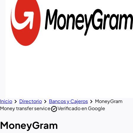
chevron_right
chevron_right
chevron_right
Inicio
Directorio
Bancos y Cajeros
MoneyGram
verified
Money transfer service
Verificado en Google
MoneyGram