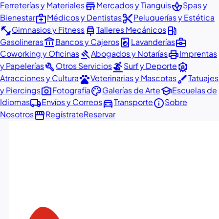
store
spa
Ferreterías y Materiales
Mercados y Tianguis
Spas y
medical_services
content_cut
Bienestar
Médicos y Dentistas
Peluquerías y Estética
fitness_center
car_repair
local_gas_station
Gimnasios y Fitness
Talleres Mecánicos
account_balance
local_laundry_service
business_center
Gasolineras
Bancos y Cajeros
Lavanderías
gavel
print
Coworking y Oficinas
Abogados y Notarías
Imprentas
build
surfing
attractions
y Papelerías
Otros Servicios
Surf y Deporte
pets
brush
Atracciones y Cultura
Veterinarias y Mascotas
Tatuajes
photo_camera
palette
school
y Piercings
Fotografía
Galerías de Arte
Escuelas de
local_shipping
directions_car
info
Idiomas
Envíos y Correos
Transporte
Sobre
storefront
Nosotros
Regístrate
Reservar