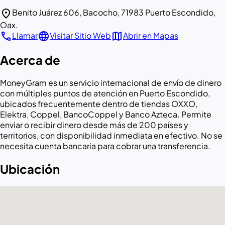
location_on
Benito Juárez 606, Bacocho, 71983 Puerto Escondido,
Oax.
call
language
map
Llamar
Visitar Sitio Web
Abrir en Mapas
Acerca de
MoneyGram es un servicio internacional de envío de dinero
con múltiples puntos de atención en Puerto Escondido,
ubicados frecuentemente dentro de tiendas OXXO,
Elektra, Coppel, BancoCoppel y Banco Azteca. Permite
enviar o recibir dinero desde más de 200 países y
territorios, con disponibilidad inmediata en efectivo. No se
necesita cuenta bancaria para cobrar una transferencia.
Ubicación