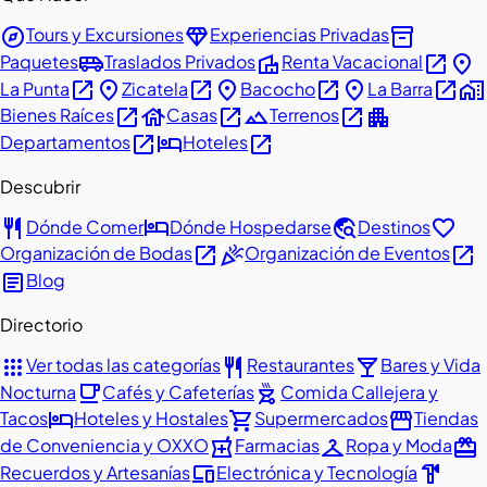
explore
diamond
inventory_2
Tours y Excursiones
Experiencias Privadas
airport_shuttle
villa
open_in_new
place
Paquetes
Traslados Privados
Renta Vacacional
open_in_new
place
open_in_new
place
open_in_new
place
open_in_new
home_work
La Punta
Zicatela
Bacocho
La Barra
open_in_new
house
open_in_new
landscape
open_in_new
apartment
Bienes Raíces
Casas
Terrenos
open_in_new
hotel
open_in_new
Departamentos
Hoteles
Descubrir
restaurant
hotel
travel_explore
favorite
Dónde Comer
Dónde Hospedarse
Destinos
open_in_new
celebration
open_in_new
Organización de Bodas
Organización de Eventos
article
Blog
Directorio
apps
restaurant
local_bar
Ver todas las categorías
Restaurantes
Bares y Vida
local_cafe
outdoor_grill
Nocturna
Cafés y Cafeterías
Comida Callejera y
hotel
shopping_cart
storefront
Tacos
Hoteles y Hostales
Supermercados
Tiendas
local_pharmacy
checkroom
redeem
de Conveniencia y OXXO
Farmacias
Ropa y Moda
devices
hardware
Recuerdos y Artesanías
Electrónica y Tecnología