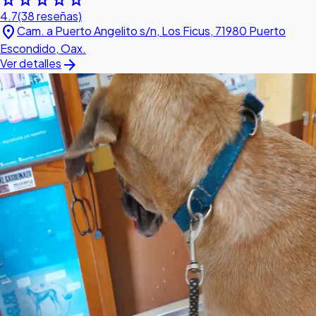
star
star
star
star
star
4.7
(38 reseñas)
location_on
Cam. a Puerto Angelito s/n, Los Ficus, 71980 Puerto
Escondido, Oax.
arrow_forward
Ver detalles