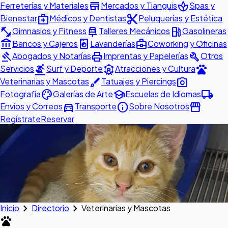
store
spa
Ferreterías y Materiales
Mercados y Tianguis
Spas y
medical_services
content_cut
Bienestar
Médicos y Dentistas
Peluquerías y Estética
fitness_center
car_repair
local_gas_station
Gimnasios y Fitness
Talleres Mecánicos
Gasolineras
account_balance
local_laundry_service
business_center
Bancos y Cajeros
Lavanderías
Coworking y Oficinas
gavel
print
build
Abogados y Notarías
Imprentas y Papelerías
Otros
surfing
attractions
pets
Servicios
Surf y Deporte
Atracciones y Cultura
brush
photo_camera
Veterinarias y Mascotas
Tatuajes y Piercings
palette
school
local_shipping
Fotografía
Galerías de Arte
Escuelas de Idiomas
directions_car
info
storefront
Envíos y Correos
Transporte
Sobre Nosotros
Regístrate
Reservar
chevron_right
chevron_right
Inicio
Directorio
Veterinarias y Mascotas
pets