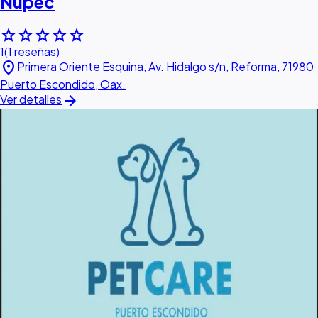
Nupec
star
star
star
star
star
1
(1 reseñas)
location_on
Primera Oriente Esquina, Av. Hidalgo s/n, Reforma, 71980
Puerto Escondido, Oax.
arrow_forward
Ver detalles