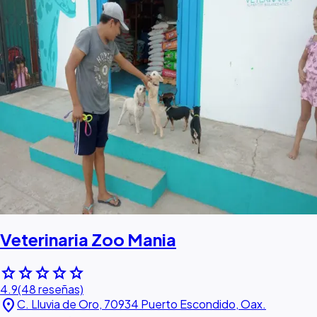
Veterinaria Zoo Mania
star
star
star
star
star
4.9
(48 reseñas)
location_on
C. Lluvia de Oro, 70934 Puerto Escondido, Oax.