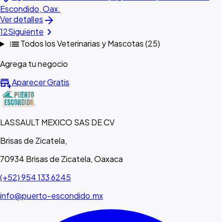
Escondido, Oax.
arrow_forward
Ver detalles
chevron_right
1
2
Siguiente
list
Todos los Veterinarias y Mascotas (25)
Agrega tu negocio
add_business
Aparecer Gratis
LASSAULT MEXICO SAS DE CV
Brisas de Zicatela,
70934 Brisas de Zicatela, Oaxaca
(+52) 954 133 6245
info@puerto-escondido.mx