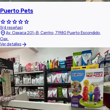
Puerto Pets
star
star
star
star
star
5
(4 reseñas)
location_on
Av. Oaxaca 201-B, Centro, 71980 Puerto Escondido,
Oax.
arrow_forward
Ver detalles