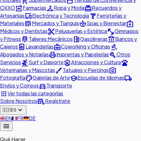
shopping_cart
storefront
local_pharmacy
checkroom
redeem
OXXO
Farmacias
Ropa y Moda
Recuerdos y
devices
hardware
Artesanías
Electrónica y Tecnología
Ferreterías y
store
spa
medical_services
Materiales
Mercados y Tianguis
Spas y Bienestar
content_cut
fitness_center
Médicos y Dentistas
Peluquerías y Estética
Gimnasios
car_repair
local_gas_station
account_balance
y Fitness
Talleres Mecánicos
Gasolineras
Bancos y
local_laundry_service
business_center
gavel
Cajeros
Lavanderías
Coworking y Oficinas
print
build
Abogados y Notarías
Imprentas y Papelerías
Otros
surfing
attractions
pets
Servicios
Surf y Deporte
Atracciones y Cultura
brush
photo_camera
Veterinarias y Mascotas
Tatuajes y Piercings
palette
school
local_shipping
Fotografía
Galerías de Arte
Escuelas de Idiomas
directions_car
Envíos y Correos
Transporte
apps
Ver todas las categorías
add_business
Sobre Nosotros
Regístrate
expand_more
🇪🇸
ES
🇬🇧
EN
🇫🇷
FR
🇩🇪
DE
menu
Qué Hacer