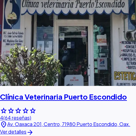
Clínica Veterinaria Puerto Escondido
star
star
star
star
star
4
(64 reseñas)
location_on
Av. Oaxaca 201, Centro, 71980 Puerto Escondido, Oax.
arrow_forward
Ver detalles