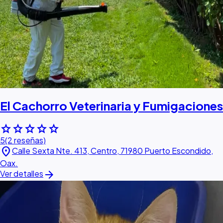
El Cachorro Veterinaria y Fumigaciones
star
star
star
star
star
5
(2 reseñas)
location_on
Calle Sexta Nte. 413, Centro, 71980 Puerto Escondido,
Oax.
arrow_forward
Ver detalles