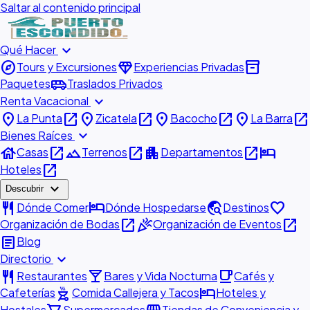
Saltar al contenido principal
expand_more
Qué Hacer
explore
diamond
inventory_2
Tours y Excursiones
Experiencias Privadas
airport_shuttle
Paquetes
Traslados Privados
expand_more
Renta Vacacional
place
open_in_new
place
open_in_new
place
open_in_new
place
open_in_new
La Punta
Zicatela
Bacocho
La Barra
expand_more
Bienes Raíces
house
open_in_new
landscape
open_in_new
apartment
open_in_new
hotel
Casas
Terrenos
Departamentos
open_in_new
Hoteles
expand_more
Descubrir
restaurant
hotel
travel_explore
favorite
Dónde Comer
Dónde Hospedarse
Destinos
open_in_new
celebration
open_in_new
Organización de Bodas
Organización de Eventos
article
Blog
expand_more
Directorio
restaurant
local_bar
local_cafe
Restaurantes
Bares y Vida Nocturna
Cafés y
outdoor_grill
hotel
Cafeterías
Comida Callejera y Tacos
Hoteles y
Hostales
Supermercados
Tiendas de Conveniencia y