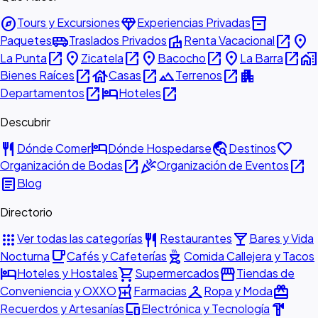
explore
diamond
inventory_2
Tours y Excursiones
Experiencias Privadas
airport_shuttle
villa
open_in_new
place
Paquetes
Traslados Privados
Renta Vacacional
open_in_new
place
open_in_new
place
open_in_new
place
open_in_new
home_work
La Punta
Zicatela
Bacocho
La Barra
open_in_new
house
open_in_new
landscape
open_in_new
apartment
Bienes Raíces
Casas
Terrenos
open_in_new
hotel
open_in_new
Departamentos
Hoteles
Descubrir
restaurant
hotel
travel_explore
favorite
Dónde Comer
Dónde Hospedarse
Destinos
open_in_new
celebration
open_in_new
Organización de Bodas
Organización de Eventos
article
Blog
Directorio
apps
restaurant
local_bar
Ver todas las categorías
Restaurantes
Bares y Vida
local_cafe
outdoor_grill
Nocturna
Cafés y Cafeterías
Comida Callejera y Tacos
hotel
shopping_cart
storefront
Hoteles y Hostales
Supermercados
Tiendas de
local_pharmacy
checkroom
redeem
Conveniencia y OXXO
Farmacias
Ropa y Moda
devices
hardware
Recuerdos y Artesanías
Electrónica y Tecnología