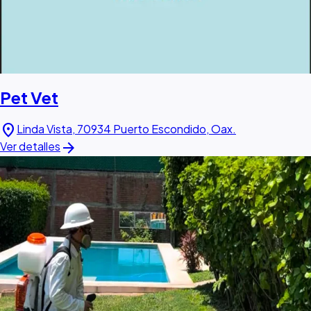
Pet Vet
location_on
Linda Vista, 70934 Puerto Escondido, Oax.
arrow_forward
Ver detalles