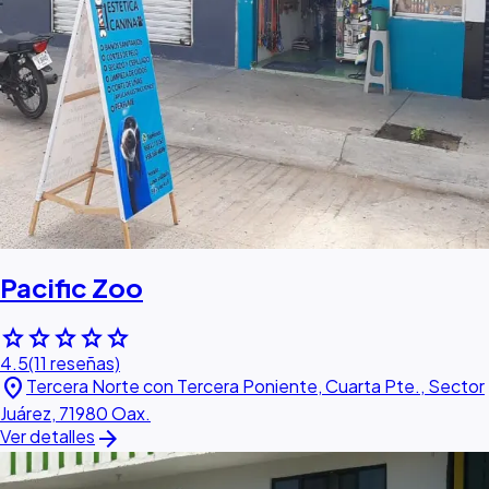
Pacific Zoo
star
star
star
star
star
4.5
(11 reseñas)
location_on
Tercera Norte con Tercera Poniente, Cuarta Pte., Sector
Juárez, 71980 Oax.
arrow_forward
Ver detalles