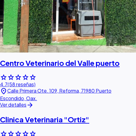
Centro Veterinario del Valle puerto
star
star
star
star
star
4.7
(58 reseñas)
location_on
Calle Primera Ote. 109, Reforma, 71980 Puerto
Escondido, Oax.
arrow_forward
Ver detalles
Clinica Veterinaria "Ortiz"
star
star
star
star
star