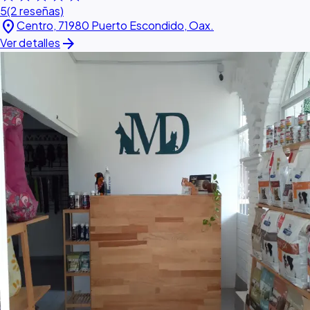
5
(2 reseñas)
location_on
Centro, 71980 Puerto Escondido, Oax.
arrow_forward
Ver detalles