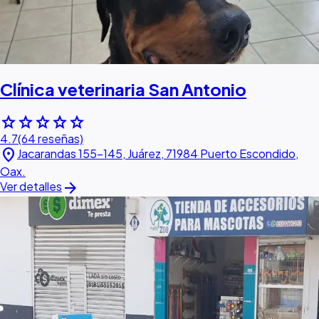
Clínica veterinaria San Antonio
star
star
star
star
star
4.7
(64 reseñas)
location_on
Jacarandas 155-145, Juárez, 71984 Puerto Escondido,
Oax.
arrow_forward
Ver detalles