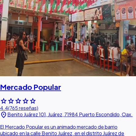
Mercado Popular
star
star
star
star
star
4.4
(765 reseñas)
location_on
Benito Juárez 101, Juárez, 71984 Puerto Escondido, Oax.
El Mercado Popular es un animado mercado de barrio
ubicado en la calle Benito Juárez, en el distrito Juárez de