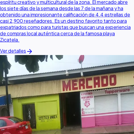
espíritu creativo y multicultural de la zona. El mercado abre
los siete días de la semana desde las 7 de la mañana y ha
obtenido una impresionante calificación de 4.4 estrellas de
casi 2,900 reseñadores. Es un destino favorito tanto para
expatriados como para turistas que buscan una experiencia
de compras local auténtica cerca de la famosa playa
Zicatela.
arrow_forward
Ver detalles