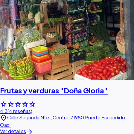
Frutas y verduras "Doña Gloria"
star
star
star
star
star
4.3
(4 reseñas)
location_on
Calle Segunda Nte., Centro, 71980 Puerto Escondido,
Oax.
arrow_forward
Ver detalles