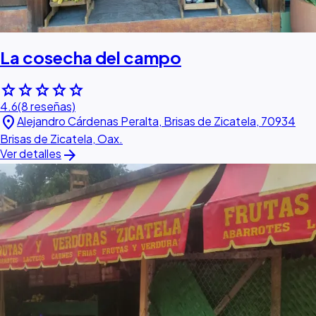
La cosecha del campo
star
star
star
star
star
4.6
(8 reseñas)
location_on
Alejandro Cárdenas Peralta, Brisas de Zicatela, 70934
Brisas de Zicatela, Oax.
arrow_forward
Ver detalles