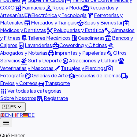
shopping_cart
storefront
local_pharmacy
checkroom
redeem
OXXO
Farmacias
Ropa y Moda
Recuerdos y
devices
hardware
Artesanías
Electrónica y Tecnología
Ferreterías y
store
spa
medical_services
Materiales
Mercados y Tianguis
Spas y Bienestar
content_cut
fitness_center
Médicos y Dentistas
Peluquerías y Estética
Gimnasios
car_repair
local_gas_station
account_balance
y Fitness
Talleres Mecánicos
Gasolineras
Bancos y
local_laundry_service
business_center
gavel
Cajeros
Lavanderías
Coworking y Oficinas
print
build
Abogados y Notarías
Imprentas y Papelerías
Otros
surfing
attractions
pets
Servicios
Surf y Deporte
Atracciones y Cultura
brush
photo_camera
Veterinarias y Mascotas
Tatuajes y Piercings
palette
school
local_shipping
Fotografía
Galerías de Arte
Escuelas de Idiomas
directions_car
Envíos y Correos
Transporte
apps
Ver todas las categorías
add_business
Sobre Nosotros
Regístrate
expand_more
🇪🇸
ES
🇬🇧
EN
🇫🇷
FR
🇩🇪
DE
menu
Qué Hacer