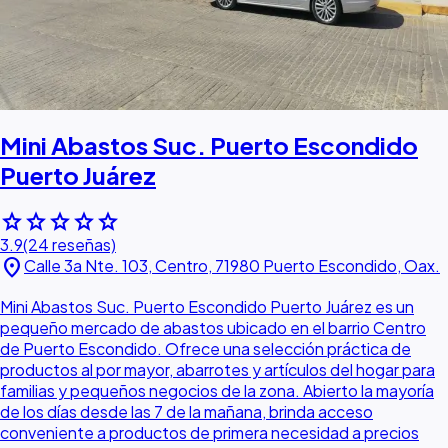
Mini Abastos Suc. Puerto Escondido
Puerto Juárez
star
star
star
star
star
3.9
(24 reseñas)
location_on
Calle 3a Nte. 103, Centro, 71980 Puerto Escondido, Oax.
Mini Abastos Suc. Puerto Escondido Puerto Juárez es un
pequeño mercado de abastos ubicado en el barrio Centro
de Puerto Escondido. Ofrece una selección práctica de
productos al por mayor, abarrotes y artículos del hogar para
familias y pequeños negocios de la zona. Abierto la mayoría
de los días desde las 7 de la mañana, brinda acceso
conveniente a productos de primera necesidad a precios