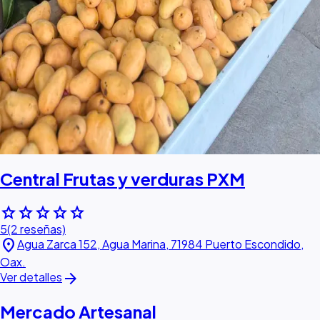
Central Frutas y verduras PXM
star
star
star
star
star
5
(2 reseñas)
location_on
Agua Zarca 152, Agua Marina, 71984 Puerto Escondido,
Oax.
arrow_forward
Ver detalles
Mercado Artesanal