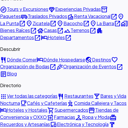
explore
diamond
inventory_2
Tours y Excursiones
Experiencias Privadas
airport_shuttle
villa
open_in_new
place
Paquetes
Traslados Privados
Renta Vacacional
open_in_new
place
open_in_new
place
open_in_new
place
open_in_new
home_work
La Punta
Zicatela
Bacocho
La Barra
open_in_new
house
open_in_new
landscape
open_in_new
apartment
Bienes Raíces
Casas
Terrenos
open_in_new
hotel
open_in_new
Departamentos
Hoteles
Descubrir
restaurant
hotel
travel_explore
favorite
Dónde Comer
Dónde Hospedarse
Destinos
open_in_new
celebration
open_in_new
Organización de Bodas
Organización de Eventos
article
Blog
Directorio
apps
restaurant
local_bar
Ver todas las categorías
Restaurantes
Bares y Vida
local_cafe
outdoor_grill
Nocturna
Cafés y Cafeterías
Comida Callejera y Tacos
hotel
shopping_cart
storefront
Hoteles y Hostales
Supermercados
Tiendas de
local_pharmacy
checkroom
redeem
Conveniencia y OXXO
Farmacias
Ropa y Moda
devices
hardware
Recuerdos y Artesanías
Electrónica y Tecnología