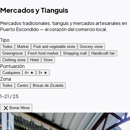
Mercados y Tianguis
Mercados tradicionales, tianguis y mercados artesanales en
Puerto Escondido — el corazón del comercio local.
Tipo
Todos
Market
Fruit and vegetable store
Grocery store
Greengrocer
Fresh food market
Shopping mall
Handicraft fair
Clothing store
Hotel
Store
Puntuación
Cualquiera
4+ ★
3+ ★
Zona
Todos
Centro
Brisas de Zicatela
1–21 / 25
close
Borrar filtros