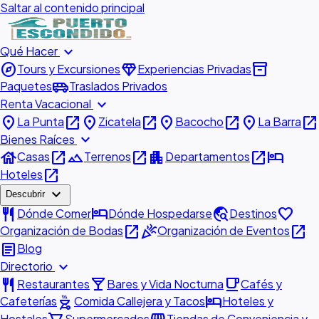
Saltar al contenido principal
expand_more
Qué Hacer
explore
diamond
inventory_2
Tours y Excursiones
Experiencias Privadas
airport_shuttle
Paquetes
Traslados Privados
expand_more
Renta Vacacional
place
open_in_new
place
open_in_new
place
open_in_new
place
open_in_new
La Punta
Zicatela
Bacocho
La Barra
expand_more
Bienes Raíces
house
open_in_new
landscape
open_in_new
apartment
open_in_new
hotel
Casas
Terrenos
Departamentos
open_in_new
Hoteles
expand_more
Descubrir
restaurant
hotel
travel_explore
favorite
Dónde Comer
Dónde Hospedarse
Destinos
open_in_new
celebration
open_in_new
Organización de Bodas
Organización de Eventos
article
Blog
expand_more
Directorio
restaurant
local_bar
local_cafe
Restaurantes
Bares y Vida Nocturna
Cafés y
outdoor_grill
hotel
Cafeterías
Comida Callejera y Tacos
Hoteles y
Hostales
Supermercados
Tiendas de Conveniencia y