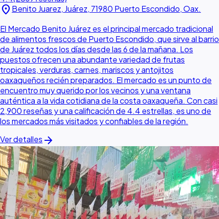
location_on
Benito Juarez, Juárez, 71980 Puerto Escondido, Oax.
El Mercado Benito Juárez es el principal mercado tradicional
de alimentos frescos de Puerto Escondido, que sirve al barrio
de Juárez todos los días desde las 6 de la mañana. Los
puestos ofrecen una abundante variedad de frutas
tropicales, verduras, carnes, mariscos y antojitos
oaxaqueños recién preparados. El mercado es un punto de
encuentro muy querido por los vecinos y una ventana
auténtica a la vida cotidiana de la costa oaxaqueña. Con casi
2,900 reseñas y una calificación de 4.4 estrellas, es uno de
los mercados más visitados y confiables de la región.
arrow_forward
Ver detalles