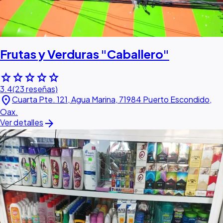
Frutas y Verduras "Caballero"
star
star
star
star
star
3.4
(23 reseñas)
location_on
Cuarta Pte. 121, Agua Marina, 71984 Puerto Escondido,
Oax.
arrow_forward
Ver detalles