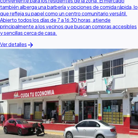
conveniente para los residentes de la zona. El mercado
también alberga una barbería y opciones de comida rápida, lo
que refleja su papel como un centro comunitario versátil.
Abierto todos los días de 7 a 16:30 horas, atiende
principalmente a los vecinos que buscan compras accesibles
y sencillas cerca de casa.
arrow_forward
Ver detalles