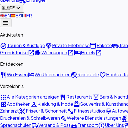
add_business
expand_more
🇩🇪
DE
🇬🇧
EN
🇪🇸
ES
🇫🇷
FR
menu
Aktivitäten
explore
diamond
inventory_2
airport_shuttle
Touren & Ausflüge
Private Erlebnisse
Pakete
Tran
open_in_new
apartment
open_in_new
hotel
open_in_new
Grundstücke
Wohnungen
Hotels
Entdecken
restaurant
hotel
travel_explore
favorite
Wo Essen
Wo Übernachten
Reiseziele
Hochzeits
Verzeichnis
apps
restaurant
local_bar
Alle Kategorien anzeigen
Restaurants
Bars & Nacht
local_pharmacy
checkroom
redeem
Apotheken
Kleidung & Mode
Souvenirs & Kunsthan
content_cut
fitness_center
car_repair
Zahnarzt
Friseur & Schönheit
Fitnessstudios
Autowe
build
surfing
Druckereien & Schreibwaren
Weitere Dienstleistungen
local_shipping
directions_car
info
store
Sprachschulen
Versand & Post
Transport
Über Uns