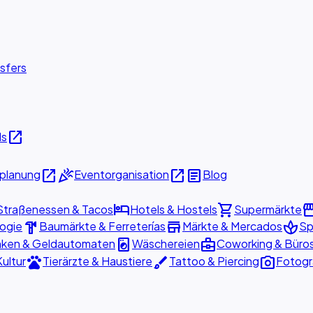
sfers
open_in_new
ls
open_in_new
celebration
open_in_new
article
planung
Eventorganisation
Blog
hotel
shopping_cart
storef
Straßenessen & Tacos
Hotels & Hostels
Supermärkte
hardware
store
spa
logie
Baumärkte & Ferreterías
Märkte & Mercados
Sp
local_laundry_service
business_center
ken & Geldautomaten
Wäschereien
Coworking & Büro
pets
brush
photo_camera
Kultur
Tierärzte & Haustiere
Tattoo & Piercing
Fotogr