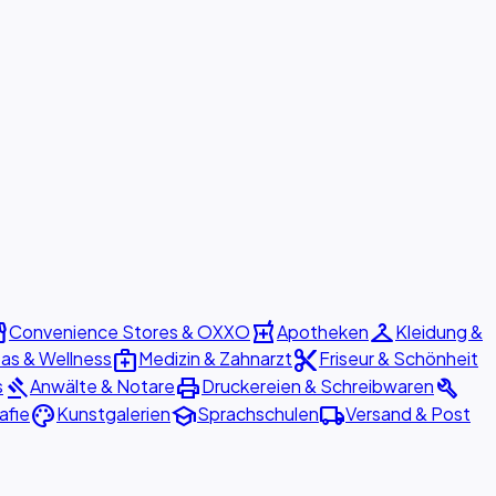
ront
local_pharmacy
checkroom
Convenience Stores & OXXO
Apotheken
Kleidung &
medical_services
content_cut
as & Wellness
Medizin & Zahnarzt
Friseur & Schönheit
gavel
print
build
s
Anwälte & Notare
Druckereien & Schreibwaren
palette
school
local_shipping
afie
Kunstgalerien
Sprachschulen
Versand & Post