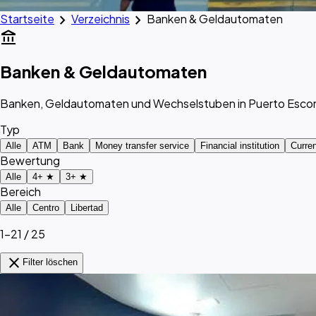
chevron_right
chevron_right
Startseite
Verzeichnis
Banken & Geldautomaten
account_balance
Banken & Geldautomaten
Banken, Geldautomaten und Wechselstuben in Puerto Esco
Typ
Alle
ATM
Bank
Money transfer service
Financial institution
Curre
Bewertung
Alle
4+ ★
3+ ★
Bereich
Alle
Centro
Libertad
1–21 / 25
close
Filter löschen