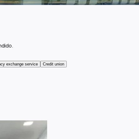
ndido.
ncy exchange service
Credit union