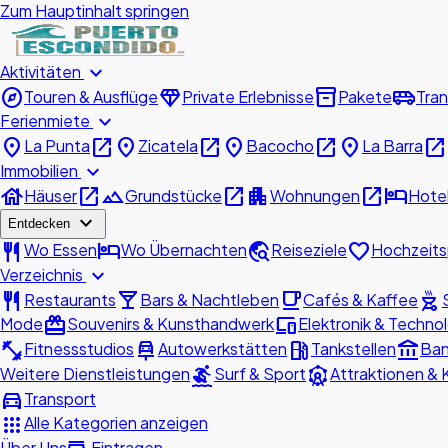
Zum Hauptinhalt springen
expand_more
Aktivitäten
explore
diamond
inventory_2
airport_shuttle
Touren & Ausflüge
Private Erlebnisse
Pakete
Tran
expand_more
Ferienmiete
place
open_in_new
place
open_in_new
place
open_in_new
place
open_in_new
La Punta
Zicatela
Bacocho
La Barra
expand_more
Immobilien
house
open_in_new
landscape
open_in_new
apartment
open_in_new
hotel
Häuser
Grundstücke
Wohnungen
Hote
expand_more
Entdecken
restaurant
hotel
travel_explore
favorite
Wo Essen
Wo Übernachten
Reiseziele
Hochzeits
expand_more
Verzeichnis
restaurant
local_bar
local_cafe
outdoor_grill
Restaurants
Bars & Nachtleben
Cafés & Kaffee
redeem
devices
Mode
Souvenirs & Kunsthandwerk
Elektronik & Techno
fitness_center
car_repair
local_gas_station
account_balance
Fitnessstudios
Autowerkstätten
Tankstellen
Ban
surfing
attractions
Weitere Dienstleistungen
Surf & Sport
Attraktionen & 
directions_car
Transport
apps
Alle Kategorien anzeigen
Über Uns
Eintragen