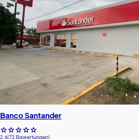
Banco Santander
star
star
star
star
star
2.6
(72 Bewertungen)