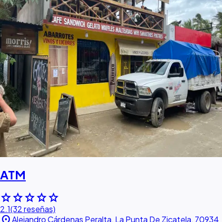
ATM
star
star
star
star
star
2.1
(32 reseñas)
location_on
Alejandro Cárdenas Peralta, La Punta De Zicatela, 70934