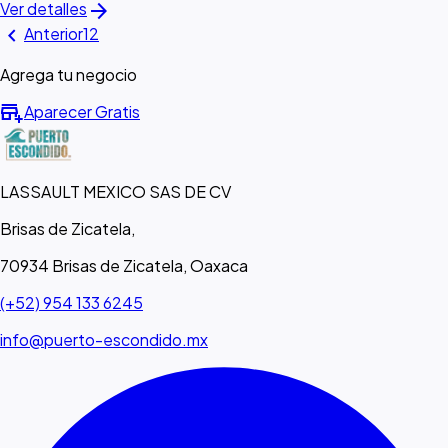
arrow_forward
Ver detalles
chevron_left
Anterior
1
2
Agrega tu negocio
add_business
Aparecer Gratis
LASSAULT MEXICO SAS DE CV
Brisas de Zicatela,
70934 Brisas de Zicatela, Oaxaca
(+52) 954 133 6245
info@puerto-escondido.mx