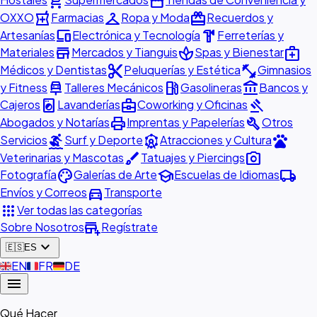
shopping_cart
storefront
local_pharmacy
checkroom
redeem
OXXO
Farmacias
Ropa y Moda
Recuerdos y
devices
hardware
Artesanías
Electrónica y Tecnología
Ferreterías y
store
spa
medical_services
Materiales
Mercados y Tianguis
Spas y Bienestar
content_cut
fitness_center
Médicos y Dentistas
Peluquerías y Estética
Gimnasios
car_repair
local_gas_station
account_balance
y Fitness
Talleres Mecánicos
Gasolineras
Bancos y
local_laundry_service
business_center
gavel
Cajeros
Lavanderías
Coworking y Oficinas
print
build
Abogados y Notarías
Imprentas y Papelerías
Otros
surfing
attractions
pets
Servicios
Surf y Deporte
Atracciones y Cultura
brush
photo_camera
Veterinarias y Mascotas
Tatuajes y Piercings
palette
school
local_shipping
Fotografía
Galerías de Arte
Escuelas de Idiomas
directions_car
Envíos y Correos
Transporte
apps
Ver todas las categorías
add_business
Sobre Nosotros
Regístrate
expand_more
🇪🇸
ES
🇬🇧
EN
🇫🇷
FR
🇩🇪
DE
menu
Qué Hacer