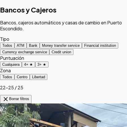
Bancos y Cajeros
Bancos, cajeros automáticos y casas de cambio en Puerto
Escondido.
Tipo
Todos
ATM
Bank
Money transfer service
Financial institution
Currency exchange service
Credit union
Puntuación
Cualquiera
4+ ★
3+ ★
Zona
Todos
Centro
Libertad
22–25 / 25
close
Borrar filtros