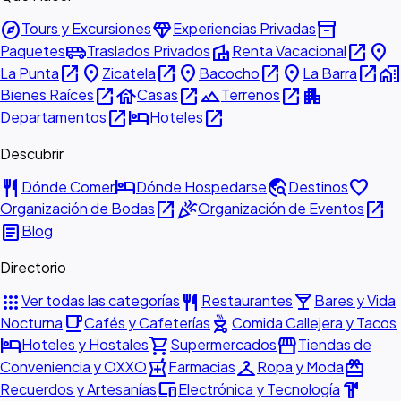
explore
diamond
inventory_2
Tours y Excursiones
Experiencias Privadas
airport_shuttle
villa
open_in_new
place
Paquetes
Traslados Privados
Renta Vacacional
open_in_new
place
open_in_new
place
open_in_new
place
open_in_new
home_work
La Punta
Zicatela
Bacocho
La Barra
open_in_new
house
open_in_new
landscape
open_in_new
apartment
Bienes Raíces
Casas
Terrenos
open_in_new
hotel
open_in_new
Departamentos
Hoteles
Descubrir
restaurant
hotel
travel_explore
favorite
Dónde Comer
Dónde Hospedarse
Destinos
open_in_new
celebration
open_in_new
Organización de Bodas
Organización de Eventos
article
Blog
Directorio
apps
restaurant
local_bar
Ver todas las categorías
Restaurantes
Bares y Vida
local_cafe
outdoor_grill
Nocturna
Cafés y Cafeterías
Comida Callejera y Tacos
hotel
shopping_cart
storefront
Hoteles y Hostales
Supermercados
Tiendas de
local_pharmacy
checkroom
redeem
Conveniencia y OXXO
Farmacias
Ropa y Moda
devices
hardware
Recuerdos y Artesanías
Electrónica y Tecnología