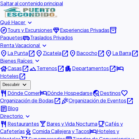
Saltar al contenido principal
expand_more
Qué Hacer
explore
diamond
inventory_2
Tours y Excursiones
Experiencias Privadas
airport_shuttle
Paquetes
Traslados Privados
expand_more
Renta Vacacional
place
open_in_new
place
open_in_new
place
open_in_new
place
open_in_new
La Punta
Zicatela
Bacocho
La Barra
expand_more
Bienes Raíces
house
open_in_new
landscape
open_in_new
apartment
open_in_new
hotel
Casas
Terrenos
Departamentos
open_in_new
Hoteles
expand_more
Descubrir
restaurant
hotel
travel_explore
favorite
Dónde Comer
Dónde Hospedarse
Destinos
open_in_new
celebration
open_in_new
Organización de Bodas
Organización de Eventos
article
Blog
expand_more
Directorio
restaurant
local_bar
local_cafe
Restaurantes
Bares y Vida Nocturna
Cafés y
outdoor_grill
hotel
Cafeterías
Comida Callejera y Tacos
Hoteles y
Hostales
Supermercados
Tiendas de Conveniencia y