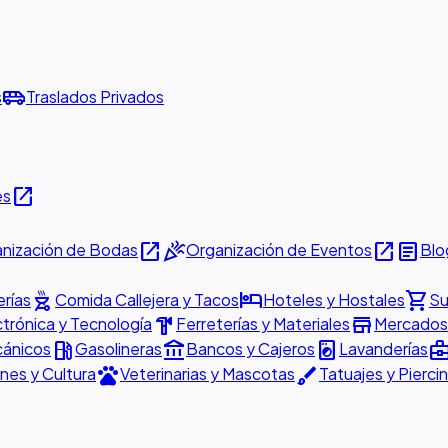
airport_shuttle
s
Traslados Privados
open_in_new
es
open_in_new
celebration
open_in_new
article
nización de Bodas
Organización de Eventos
Blo
outdoor_grill
hotel
shopping_cart
rías
Comida Callejera y Tacos
Hoteles y Hostales
Su
hardware
store
ctrónica y Tecnología
Ferreterías y Materiales
Mercados 
local_gas_station
account_balance
local_laundry_service
business_cen
cánicos
Gasolineras
Bancos y Cajeros
Lavanderías
pets
brush
nes y Cultura
Veterinarias y Mascotas
Tatuajes y Pierci