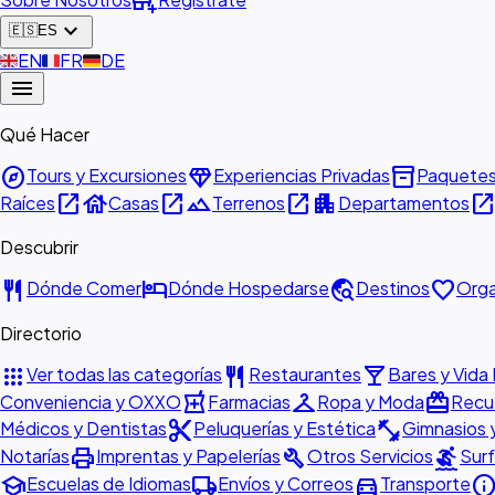
add_business
expand_more
🇪🇸
ES
🇬🇧
EN
🇫🇷
FR
🇩🇪
DE
menu
Qué Hacer
explore
diamond
inventory_2
Tours y Excursiones
Experiencias Privadas
Paquete
open_in_new
house
open_in_new
landscape
open_in_new
apartment
open_in_ne
Raíces
Casas
Terrenos
Departamentos
Descubrir
restaurant
hotel
travel_explore
favorite
Dónde Comer
Dónde Hospedarse
Destinos
Orga
Directorio
apps
restaurant
local_bar
Ver todas las categorías
Restaurantes
Bares y Vida
local_pharmacy
checkroom
redeem
Conveniencia y OXXO
Farmacias
Ropa y Moda
Recue
content_cut
fitness_center
Médicos y Dentistas
Peluquerías y Estética
Gimnasios 
print
build
surfing
Notarías
Imprentas y Papelerías
Otros Servicios
Surf
school
local_shipping
directions_car
inf
Escuelas de Idiomas
Envíos y Correos
Transporte