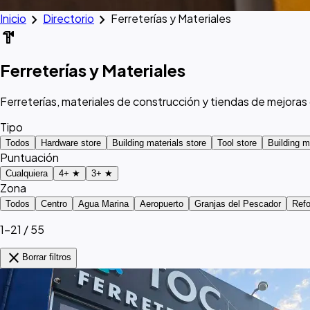
chevron_right
chevron_right
Inicio
Directorio
Ferreterías y Materiales
hardware
Ferreterías y Materiales
Ferreterías, materiales de construcción y tiendas de mejora
Tipo
Todos
Hardware store
Building materials store
Tool store
Building m
Puntuación
Cualquiera
4+ ★
3+ ★
Zona
Todos
Centro
Agua Marina
Aeropuerto
Granjas del Pescador
Ref
1–21 / 55
close
Borrar filtros