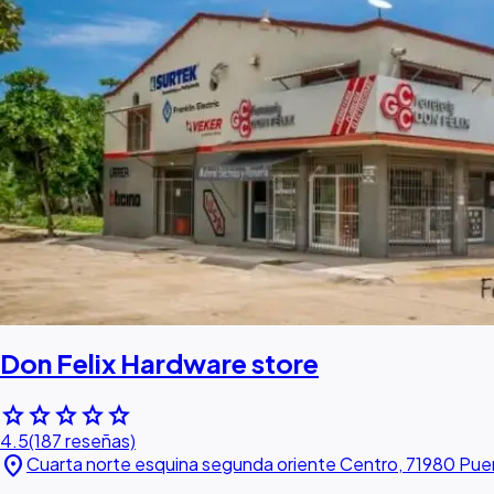
Don Felix Hardware store
star
star
star
star
star
4.5
(187 reseñas)
location_on
Cuarta norte esquina segunda oriente Centro, 71980 Pue