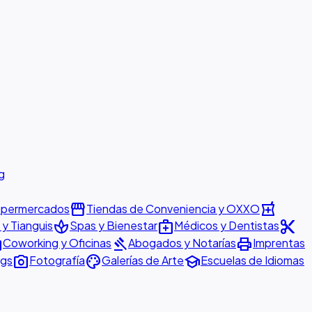
g
storefront
local_pharmacy
permercados
Tiendas de Conveniencia y OXXO
spa
medical_services
content_cut
y Tianguis
Spas y Bienestar
Médicos y Dentistas
ter
gavel
print
Coworking y Oficinas
Abogados y Notarías
Imprentas
photo_camera
palette
school
ngs
Fotografía
Galerías de Arte
Escuelas de Idiomas