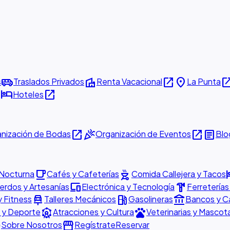
airport_shuttle
villa
open_in_new
place
open_in_
s
Traslados Privados
Renta Vacacional
La Punta
w
hotel
open_in_new
Hoteles
open_in_new
celebration
open_in_new
article
nización de Bodas
Organización de Eventos
Blo
local_cafe
outdoor_grill
h
 Nocturna
Cafés y Cafeterías
Comida Callejera y Tacos
devices
hardware
rdos y Artesanías
Electrónica y Tecnología
Ferreterías
car_repair
local_gas_station
account_balance
y Fitness
Talleres Mecánicos
Gasolineras
Bancos y C
attractions
pets
 y Deporte
Atracciones y Cultura
Veterinarias y Mascot
o
storefront
Sobre Nosotros
Regístrate
Reservar