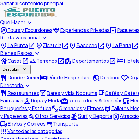
Saltar al contenido principal
expand_more
Qué Hacer
explore
diamond
inventory_2
Tours y Excursiones
Experiencias Privadas
Paquete
expand_more
Renta Vacacional
place
open_in_new
place
open_in_new
place
open_in_new
place
open_in_new
La Punta
Zicatela
Bacocho
La Barra
expand_more
Bienes Raíces
house
open_in_new
landscape
open_in_new
apartment
open_in_new
hotel
Casas
Terrenos
Departamentos
Hotel
expand_more
Descubrir
restaurant
hotel
travel_explore
favorite
Dónde Comer
Dónde Hospedarse
Destinos
Orga
expand_more
Directorio
restaurant
local_bar
local_cafe
Restaurantes
Bares y Vida Nocturna
Cafés y Cafete
checkroom
redeem
devices
Farmacias
Ropa y Moda
Recuerdos y Artesanías
Ele
fitness_center
car_repair
Peluquerías y Estética
Gimnasios y Fitness
Talleres Me
build
surfing
attractions
y Papelerías
Otros Servicios
Surf y Deporte
Atraccio
local_shipping
directions_car
Envíos y Correos
Transporte
apps
Ver todas las categorías
Sobre Nosotros
Regístrate