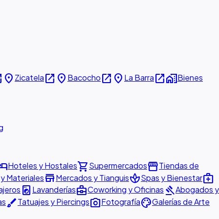
new
place
open_in_new
place
open_in_new
place
open_in_new
home_work
Zicatela
Bacocho
La Barra
Bienes
g
otel
shopping_cart
storefront
Hoteles y Hostales
Supermercados
Tiendas de
store
spa
medical_services
 y Materiales
Mercados y Tianguis
Spas y Bienestar
local_laundry_service
business_center
gavel
ajeros
Lavanderías
Coworking y Oficinas
Abogados y
brush
photo_camera
palette
as
Tatuajes y Piercings
Fotografía
Galerías de Arte