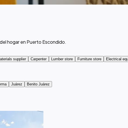
s del hogar en Puerto Escondido.
aterials supplier
Carpenter
Lumber store
Furniture store
Electrical eq
orma
Juárez
Benito Juárez