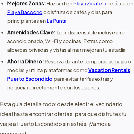
Mejores Zonas:
Haz surf en
Playa Zicatela
, relájate en
Playa Bacocho
o disfruta de cafés y olas para
principiantes en
La Punta
.
Amenidades Clave:
Lo indispensable incluye aire
acondicionado, Wi-Fi y cocinas. Extras como
albercas privadas y vistas al mar mejoran tu estadía.
Ahorra Dinero:
Reserva durante temporadas bajas o
medias y utiliza plataformas como
Vacation Rentals
Puerto Escondido
para evitar tarifas extras y
negociar directamente con los dueños.
Esta guía detalla todo: desde elegir el vecindario
ideal hasta encontrar ofertas, para que disfrutes tu
viaje a Puerto Escondido sin estrés. ¡Vamos a
comenzar!