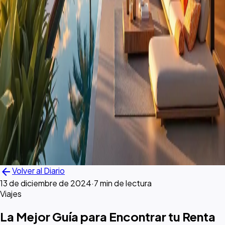
arrow_back
Volver al Diario
13 de diciembre de 2024
·
7 min de lectura
Viajes
La Mejor Guía para Encontrar tu Renta