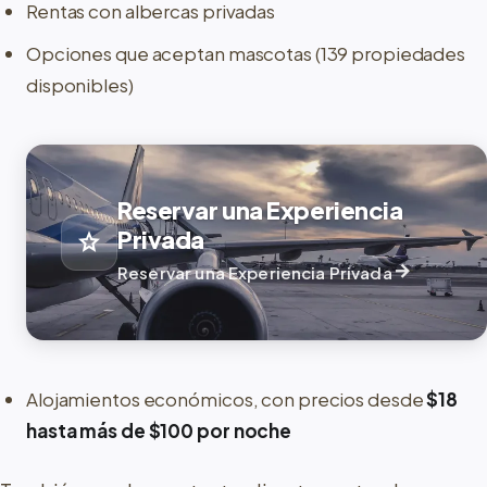
Rentas con albercas privadas
Opciones que aceptan mascotas (139 propiedades
disponibles)
Reservar una Experiencia
Privada
star
arrow_forward
Reservar una Experiencia Privada
Alojamientos económicos, con precios desde
$18
hasta más de $100 por noche