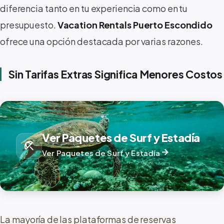
diferencia tanto en tu experiencia como en tu
presupuesto.
Vacation Rentals Puerto Escondido
ofrece una opción destacada por varias razones.
Sin Tarifas Extras Significa Menores Costos
Ver Paquetes de Surf y Estadía
beach_access
arrow_forward
Ver Paquetes de Surf y Estadía
La mayoría de las plataformas de reservas