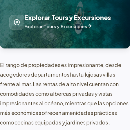
Explorar Tours y Excursiones
explore
arrow_forward
Explorar Tours y Excursiones
El rango de propiedades es impresionante, desde
acogedores departamentos hasta lujosas villas
frente al mar. Las rentas de alto nivel cuentan con
comodidades como albercas privadas y vistas
impresionantes al océano, mientras que las opciones
más económicas ofrecen amenidades prácticas
como cocinas equipadas y jardines privados
.