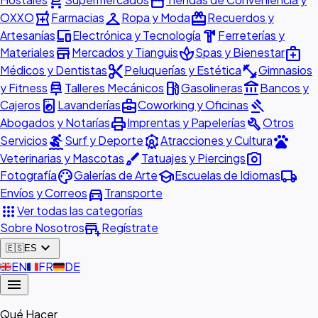
shopping_cart
storefront
local_pharmacy
checkroom
redeem
OXXO
Farmacias
Ropa y Moda
Recuerdos y
devices
hardware
Artesanías
Electrónica y Tecnología
Ferreterías y
store
spa
medical_services
Materiales
Mercados y Tianguis
Spas y Bienestar
content_cut
fitness_center
Médicos y Dentistas
Peluquerías y Estética
Gimnasios
car_repair
local_gas_station
account_balance
y Fitness
Talleres Mecánicos
Gasolineras
Bancos y
local_laundry_service
business_center
gavel
Cajeros
Lavanderías
Coworking y Oficinas
print
build
Abogados y Notarías
Imprentas y Papelerías
Otros
surfing
attractions
pets
Servicios
Surf y Deporte
Atracciones y Cultura
brush
photo_camera
Veterinarias y Mascotas
Tatuajes y Piercings
palette
school
local_shipping
Fotografía
Galerías de Arte
Escuelas de Idiomas
directions_car
Envíos y Correos
Transporte
apps
Ver todas las categorías
add_business
Sobre Nosotros
Regístrate
expand_more
🇪🇸
ES
🇬🇧
EN
🇫🇷
FR
🇩🇪
DE
menu
Qué Hacer