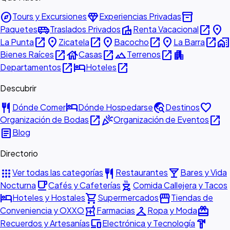
explore
diamond
inventory_2
Tours y Excursiones
Experiencias Privadas
airport_shuttle
villa
open_in_new
place
Paquetes
Traslados Privados
Renta Vacacional
open_in_new
place
open_in_new
place
open_in_new
place
open_in_new
home_work
La Punta
Zicatela
Bacocho
La Barra
open_in_new
house
open_in_new
landscape
open_in_new
apartment
Bienes Raíces
Casas
Terrenos
open_in_new
hotel
open_in_new
Departamentos
Hoteles
Descubrir
restaurant
hotel
travel_explore
favorite
Dónde Comer
Dónde Hospedarse
Destinos
open_in_new
celebration
open_in_new
Organización de Bodas
Organización de Eventos
article
Blog
Directorio
apps
restaurant
local_bar
Ver todas las categorías
Restaurantes
Bares y Vida
local_cafe
outdoor_grill
Nocturna
Cafés y Cafeterías
Comida Callejera y Tacos
hotel
shopping_cart
storefront
Hoteles y Hostales
Supermercados
Tiendas de
local_pharmacy
checkroom
redeem
Conveniencia y OXXO
Farmacias
Ropa y Moda
devices
hardware
Recuerdos y Artesanías
Electrónica y Tecnología