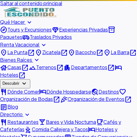
Saltar al contenido principal
expand_more
Qué Hacer
explore
diamond
inventory_2
Tours y Excursiones
Experiencias Privadas
airport_shuttle
Paquetes
Traslados Privados
expand_more
Renta Vacacional
place
open_in_new
place
open_in_new
place
open_in_new
place
open_in_new
La Punta
Zicatela
Bacocho
La Barra
expand_more
Bienes Raíces
house
open_in_new
landscape
open_in_new
apartment
open_in_new
hotel
Casas
Terrenos
Departamentos
open_in_new
Hoteles
expand_more
Descubrir
restaurant
hotel
travel_explore
favorite
Dónde Comer
Dónde Hospedarse
Destinos
open_in_new
celebration
open_in_new
Organización de Bodas
Organización de Eventos
article
Blog
expand_more
Directorio
restaurant
local_bar
local_cafe
Restaurantes
Bares y Vida Nocturna
Cafés y
outdoor_grill
hotel
Cafeterías
Comida Callejera y Tacos
Hoteles y
Hostales
Supermercados
Tiendas de Conveniencia y