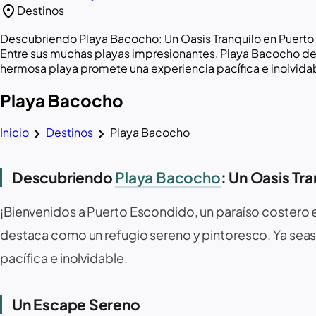
location_on
Destinos
Descubriendo Playa Bacocho: Un Oasis Tranquilo en Puerto 
Entre sus muchas playas impresionantes, Playa Bacocho dest
hermosa playa promete una experiencia pacífica e inolvida
Playa Bacocho
chevron_right
chevron_right
Inicio
Destinos
Playa Bacocho
Descubriendo
Playa Bacocho
: Un Oasis Tr
¡Bienvenidos a
Puerto Escondido
, un paraíso costero
destaca como un refugio sereno y pintoresco. Ya seas 
pacífica e inolvidable.
Un Escape Sereno ️