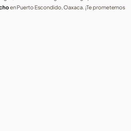
ocho
en
Puerto Escondido, Oaxaca
. ¡Te prometemos