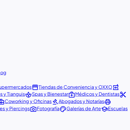
log
storefront
local_pharmacy
upermercados
Tiendas de Conveniencia y OXXO
spa
medical_services
content_cut
 y Tianguis
Spas y Bienestar
Médicos y Dentistas
ess_center
gavel
print
Coworking y Oficinas
Abogados y Notarías
photo_camera
palette
school
es y Piercings
Fotografía
Galerías de Arte
Escuelas