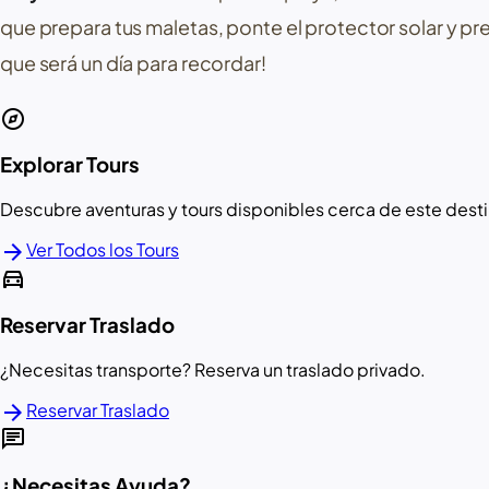
que prepara tus maletas, ponte el protector solar y pre
que será un día para recordar!
explore
Explorar Tours
Descubre aventuras y tours disponibles cerca de este desti
arrow_forward
Ver Todos los Tours
directions_car
Reservar Traslado
¿Necesitas transporte? Reserva un traslado privado.
arrow_forward
Reservar Traslado
chat
¿Necesitas Ayuda?