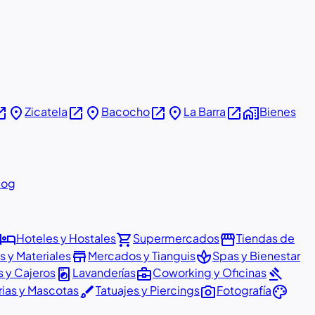
in_new
place
open_in_new
place
open_in_new
place
open_in_new
home_work
Zicatela
Bacocho
La Barra
Bienes
log
hotel
shopping_cart
storefront
Hoteles y Hostales
Supermercados
Tiendas de
store
spa
as y Materiales
Mercados y Tianguis
Spas y Bienestar
local_laundry_service
business_center
gavel
 y Cajeros
Lavanderías
Coworking y Oficinas
brush
photo_camera
palette
rias y Mascotas
Tatuajes y Piercings
Fotografía