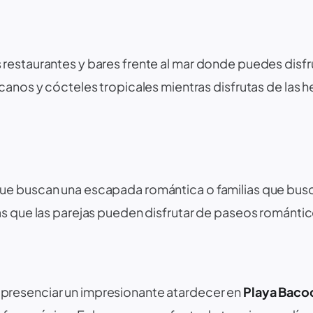
s restaurantes y bares frente al mar donde puedes disfr
canos y cócteles tropicales mientras disfrutas de las h
que buscan una escapada romántica o familias que busc
s que las parejas pueden disfrutar de paseos romántico
 de presenciar un impresionante atardecer en
Playa Baco