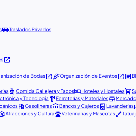
airport_shuttle
s
Traslados Privados
open_in_new
es
open_in_new
celebration
open_in_new
article
anización de Bodas
Organización de Eventos
B
outdoor_grill
hotel
shopping_cart
rías
Comida Callejera y Tacos
Hoteles y Hostales
S
hardware
store
ctrónica y Tecnología
Ferreterías y Materiales
Mercados
local_gas_station
account_balance
local_laundry_service
busin
ecánicos
Gasolineras
Bancos y Cajeros
Lavanderías
tractions
pets
brush
Atracciones y Cultura
Veterinarias y Mascotas
Tatuaj