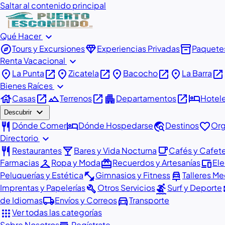
Saltar al contenido principal
expand_more
Qué Hacer
explore
diamond
inventory_2
Tours y Excursiones
Experiencias Privadas
Paquete
expand_more
Renta Vacacional
place
open_in_new
place
open_in_new
place
open_in_new
place
open_in_new
La Punta
Zicatela
Bacocho
La Barra
expand_more
Bienes Raíces
house
open_in_new
landscape
open_in_new
apartment
open_in_new
hotel
Casas
Terrenos
Departamentos
Hotel
expand_more
Descubrir
restaurant
hotel
travel_explore
favorite
Dónde Comer
Dónde Hospedarse
Destinos
Org
expand_more
Directorio
restaurant
local_bar
local_cafe
Restaurantes
Bares y Vida Nocturna
Cafés y Cafete
checkroom
redeem
devices
Farmacias
Ropa y Moda
Recuerdos y Artesanías
Ele
fitness_center
car_repair
Peluquerías y Estética
Gimnasios y Fitness
Talleres M
build
surfing
at
Imprentas y Papelerías
Otros Servicios
Surf y Deporte
local_shipping
directions_car
de Idiomas
Envíos y Correos
Transporte
apps
Ver todas las categorías
Sobre Nosotros
Regístrate