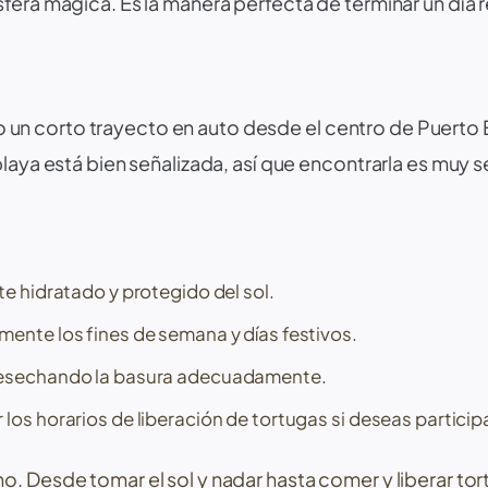
era mágica. Es la manera perfecta de terminar un día re
 un corto trayecto en auto desde el centro de
Puerto
laya está bien señalizada, así que encontrarla es muy se
te hidratado y protegido del sol.
ente los fines de semana y días festivos.
 desechando la basura adecuadamente.
os horarios de liberación de tortugas si deseas participa
o. Desde tomar el sol y nadar hasta comer y liberar tor