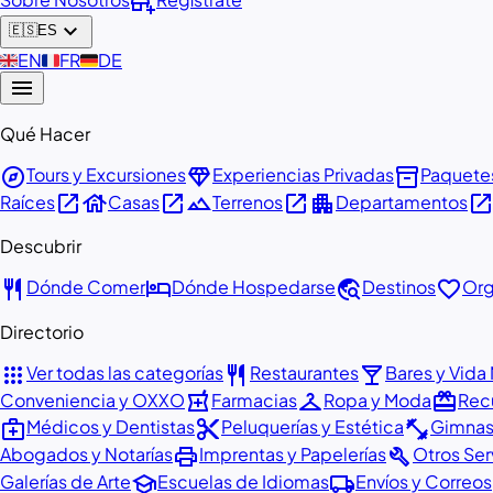
add_business
expand_more
🇪🇸
ES
🇬🇧
EN
🇫🇷
FR
🇩🇪
DE
menu
Qué Hacer
explore
diamond
inventory_2
Tours y Excursiones
Experiencias Privadas
Paquete
open_in_new
house
open_in_new
landscape
open_in_new
apartment
open_in_ne
Raíces
Casas
Terrenos
Departamentos
Descubrir
restaurant
hotel
travel_explore
favorite
Dónde Comer
Dónde Hospedarse
Destinos
Org
Directorio
apps
restaurant
local_bar
Ver todas las categorías
Restaurantes
Bares y Vida
local_pharmacy
checkroom
redeem
Conveniencia y OXXO
Farmacias
Ropa y Moda
Recu
medical_services
content_cut
fitness_center
Médicos y Dentistas
Peluquerías y Estética
Gimnasi
print
build
Abogados y Notarías
Imprentas y Papelerías
Otros Ser
school
local_shipping
Galerías de Arte
Escuelas de Idiomas
Envíos y Correos