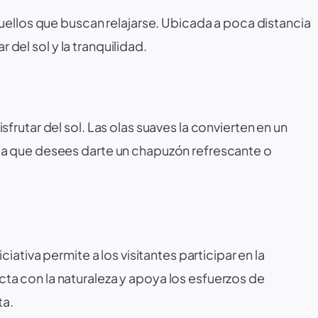
quellos que buscan relajarse. Ubicada a poca distancia
 del sol y la tranquilidad.
frutar del sol. Las olas suaves la convierten en un
ea que desees darte un chapuzón refrescante o
iativa permite a los visitantes participar en la
ta con la naturaleza y apoya los esfuerzos de
ta.