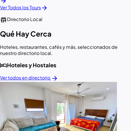
arrow_forward
arrow_forward
Ver Todos los Tours
store
Directorio Local
Qué Hay Cerca
Hoteles, restaurantes, cafés y más, seleccionados de
nuestro directorio local.
hotel
Hoteles y Hostales
arrow_forward
Ver todos en directorio