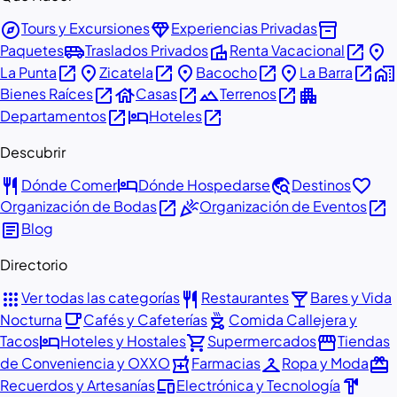
explore
diamond
inventory_2
Tours y Excursiones
Experiencias Privadas
airport_shuttle
villa
open_in_new
place
Paquetes
Traslados Privados
Renta Vacacional
open_in_new
place
open_in_new
place
open_in_new
place
open_in_new
home_work
La Punta
Zicatela
Bacocho
La Barra
open_in_new
house
open_in_new
landscape
open_in_new
apartment
Bienes Raíces
Casas
Terrenos
open_in_new
hotel
open_in_new
Departamentos
Hoteles
Descubrir
restaurant
hotel
travel_explore
favorite
Dónde Comer
Dónde Hospedarse
Destinos
open_in_new
celebration
open_in_new
Organización de Bodas
Organización de Eventos
article
Blog
Directorio
apps
restaurant
local_bar
Ver todas las categorías
Restaurantes
Bares y Vida
local_cafe
outdoor_grill
Nocturna
Cafés y Cafeterías
Comida Callejera y
hotel
shopping_cart
storefront
Tacos
Hoteles y Hostales
Supermercados
Tiendas
local_pharmacy
checkroom
redeem
de Conveniencia y OXXO
Farmacias
Ropa y Moda
devices
hardware
Recuerdos y Artesanías
Electrónica y Tecnología