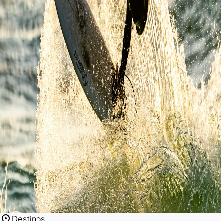
location_on
Destinos