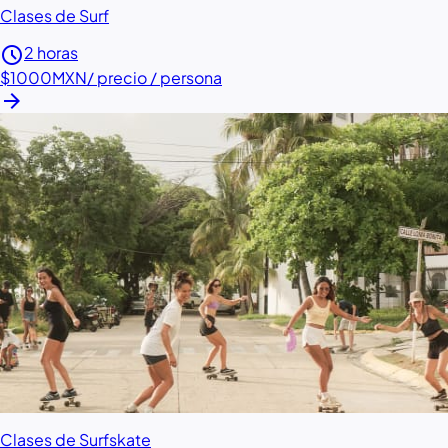
Clases de Surf
schedule
2 horas
$1000
MXN
/ precio / persona
arrow_forward
Clases de Surfskate