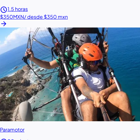
schedule
1.5 horas
$350
MXN
/ desde $350 mxn
arrow_forward
Paramotor