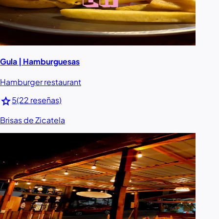
Gula | Hamburguesas
Hamburger restaurant
star
5
(22 reseñas)
Brisas de Zicatela