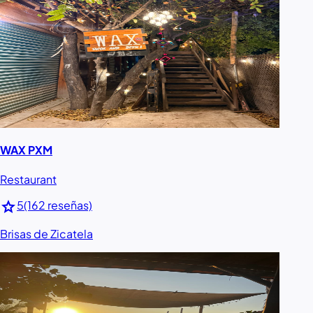
WAX PXM
Restaurant
star
5
(162 reseñas)
Brisas de Zicatela