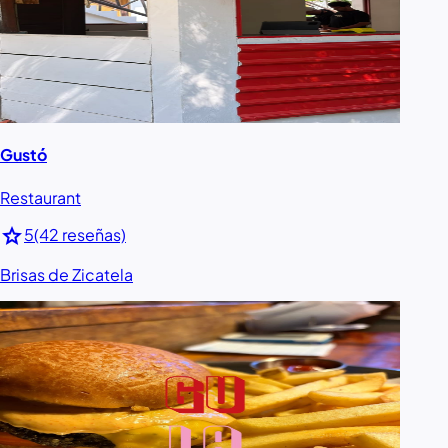
Gustó
Restaurant
star
5
(42 reseñas)
Brisas de Zicatela