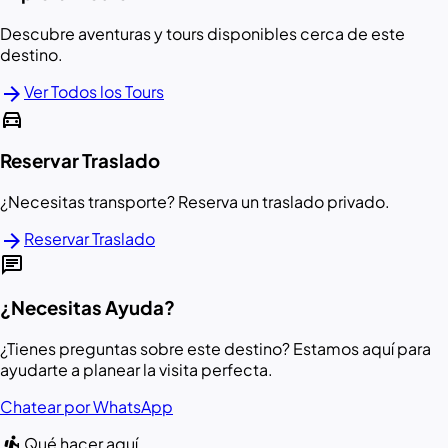
Descubre aventuras y tours disponibles cerca de este
destino.
arrow_forward
Ver Todos los Tours
directions_car
Reservar Traslado
¿Necesitas transporte? Reserva un traslado privado.
arrow_forward
Reservar Traslado
chat
¿Necesitas Ayuda?
¿Tienes preguntas sobre este destino? Estamos aquí para
ayudarte a planear la visita perfecta.
Chatear por WhatsApp
hiking
Qué hacer aquí