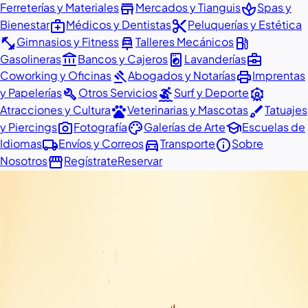
store
spa
Ferreterías y Materiales
Mercados y Tianguis
Spas y
medical_services
content_cut
Bienestar
Médicos y Dentistas
Peluquerías y Estética
fitness_center
car_repair
local_gas_station
Gimnasios y Fitness
Talleres Mecánicos
account_balance
local_laundry_service
business_center
Gasolineras
Bancos y Cajeros
Lavanderías
gavel
print
Coworking y Oficinas
Abogados y Notarías
Imprentas
build
surfing
attractions
y Papelerías
Otros Servicios
Surf y Deporte
pets
brush
Atracciones y Cultura
Veterinarias y Mascotas
Tatuajes
photo_camera
palette
school
y Piercings
Fotografía
Galerías de Arte
Escuelas de
local_shipping
directions_car
info
Idiomas
Envíos y Correos
Transporte
Sobre
storefront
Nosotros
Regístrate
Reservar