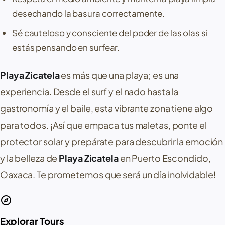
desechando la basura correctamente.
Sé cauteloso y consciente del poder de las olas si
estás pensando en surfear.
Playa Zicatela
es más que una playa; es una
experiencia. Desde el surf y el nado hasta la
gastronomía y el baile, esta vibrante zona tiene algo
para todos. ¡Así que empaca tus maletas, ponte el
protector solar y prepárate para descubrir la emoción
y la belleza de
Playa Zicatela
en
Puerto Escondido,
Oaxaca
. Te prometemos que será un día inolvidable!
explore
Explorar Tours