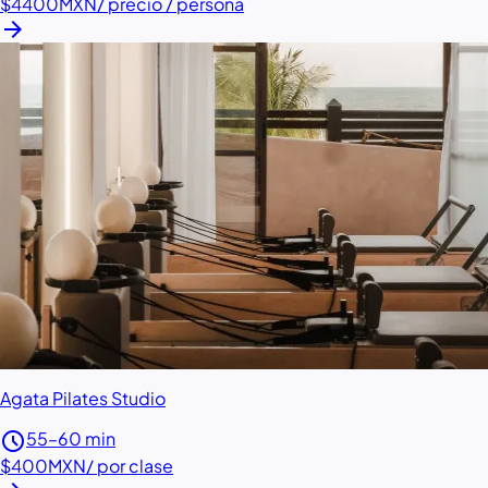
$4400
MXN
/ precio / persona
arrow_forward
Agata Pilates Studio
schedule
55–60 min
$400
MXN
/ por clase