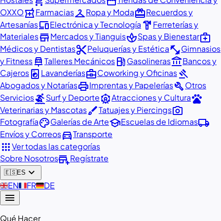
shopping_cart
storefront
local_pharmacy
checkroom
redeem
OXXO
Farmacias
Ropa y Moda
Recuerdos y
devices
hardware
Artesanías
Electrónica y Tecnología
Ferreterías y
store
spa
medical_services
Materiales
Mercados y Tianguis
Spas y Bienestar
content_cut
fitness_center
Médicos y Dentistas
Peluquerías y Estética
Gimnasios
car_repair
local_gas_station
account_balance
y Fitness
Talleres Mecánicos
Gasolineras
Bancos y
local_laundry_service
business_center
gavel
Cajeros
Lavanderías
Coworking y Oficinas
print
build
Abogados y Notarías
Imprentas y Papelerías
Otros
surfing
attractions
pets
Servicios
Surf y Deporte
Atracciones y Cultura
brush
photo_camera
Veterinarias y Mascotas
Tatuajes y Piercings
palette
school
local_shipping
Fotografía
Galerías de Arte
Escuelas de Idiomas
directions_car
Envíos y Correos
Transporte
apps
Ver todas las categorías
add_business
Sobre Nosotros
Regístrate
expand_more
🇪🇸
ES
🇬🇧
EN
🇫🇷
FR
🇩🇪
DE
menu
Qué Hacer