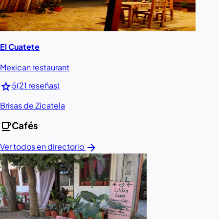
El Cuatete
Mexican restaurant
star
5
(21 reseñas)
Brisas de Zicatela
local_cafe
Cafés
arrow_forward
Ver todos en directorio