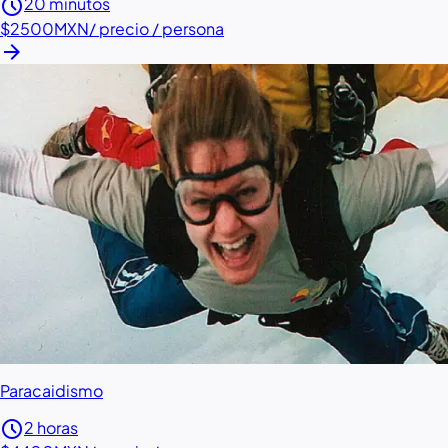
schedule
20 minutos
$2500
MXN
/ precio / persona
arrow_forward
Paracaidismo
schedule
2 horas