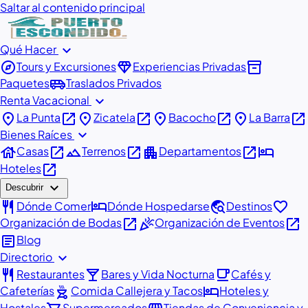
Saltar al contenido principal
expand_more
Qué Hacer
explore
diamond
inventory_2
Tours y Excursiones
Experiencias Privadas
airport_shuttle
Paquetes
Traslados Privados
expand_more
Renta Vacacional
place
open_in_new
place
open_in_new
place
open_in_new
place
open_in_new
La Punta
Zicatela
Bacocho
La Barra
expand_more
Bienes Raíces
house
open_in_new
landscape
open_in_new
apartment
open_in_new
hotel
Casas
Terrenos
Departamentos
open_in_new
Hoteles
expand_more
Descubrir
restaurant
hotel
travel_explore
favorite
Dónde Comer
Dónde Hospedarse
Destinos
open_in_new
celebration
open_in_new
Organización de Bodas
Organización de Eventos
article
Blog
expand_more
Directorio
restaurant
local_bar
local_cafe
Restaurantes
Bares y Vida Nocturna
Cafés y
outdoor_grill
hotel
Cafeterías
Comida Callejera y Tacos
Hoteles y
Hostales
Supermercados
Tiendas de Conveniencia y