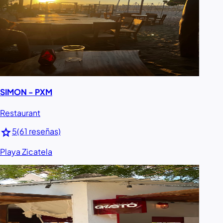
SIMON - PXM
Restaurant
star
5
(61 reseñas)
Playa Zicatela