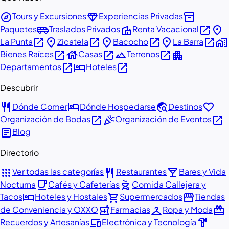
explore
diamond
inventory_2
Tours y Excursiones
Experiencias Privadas
airport_shuttle
villa
open_in_new
place
Paquetes
Traslados Privados
Renta Vacacional
open_in_new
place
open_in_new
place
open_in_new
place
open_in_new
home_work
La Punta
Zicatela
Bacocho
La Barra
open_in_new
house
open_in_new
landscape
open_in_new
apartment
Bienes Raíces
Casas
Terrenos
open_in_new
hotel
open_in_new
Departamentos
Hoteles
Descubrir
restaurant
hotel
travel_explore
favorite
Dónde Comer
Dónde Hospedarse
Destinos
open_in_new
celebration
open_in_new
Organización de Bodas
Organización de Eventos
article
Blog
Directorio
apps
restaurant
local_bar
Ver todas las categorías
Restaurantes
Bares y Vida
local_cafe
outdoor_grill
Nocturna
Cafés y Cafeterías
Comida Callejera y
hotel
shopping_cart
storefront
Tacos
Hoteles y Hostales
Supermercados
Tiendas
local_pharmacy
checkroom
redeem
de Conveniencia y OXXO
Farmacias
Ropa y Moda
devices
hardware
Recuerdos y Artesanías
Electrónica y Tecnología