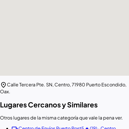
location_on
Calle Tercera Pte. SN, Centro, 71980 Puerto Escondido,
Oax.
Lugares Cercanos y Similares
Otros lugares de la misma categoría que vale la pena ver.
local_shipping
Centro de Envíos Puerto Post
5 ★ (19) · Centro