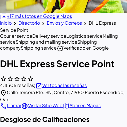
photo_library
+17 más fotos en Google Maps
chevron_right
chevron_right
chevron_right
Inicio
Directorio
Envíos y Correos
DHL Express
Service Point
Courier service
Delivery service
Logistics service
Mailing
service
Shipping and mailing service
Shipping
verified
company
Shipping service
Verificado en Google
DHL Express Service Point
star
star
star
star
star
open_in_new
4.1
(306 reseñas)
Ver todas las reseñas
location_on
Calle Tercera Pte. SN, Centro, 71980 Puerto Escondido,
Oax.
call
language
map
Llamar
Visitar Sitio Web
Abrir en Mapas
Desglose de Calificaciones