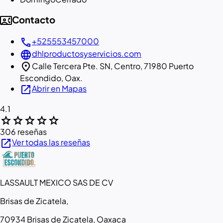
contact_phone
Contacto
call
+525553457000
language
dhlproductosyservicios.com
location_on
Calle Tercera Pte. SN, Centro, 71980 Puerto
Escondido, Oax.
open_in_new
Abrir en Mapas
4.1
star
star
star
star
star
306 reseñas
open_in_new
Ver todas las reseñas
LASSAULT MEXICO SAS DE CV
Brisas de Zicatela,
70934 Brisas de Zicatela, Oaxaca