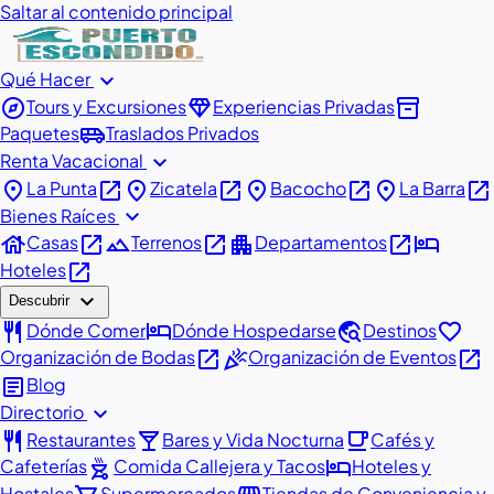
Saltar al contenido principal
expand_more
Qué Hacer
explore
diamond
inventory_2
Tours y Excursiones
Experiencias Privadas
airport_shuttle
Paquetes
Traslados Privados
expand_more
Renta Vacacional
place
open_in_new
place
open_in_new
place
open_in_new
place
open_in_new
La Punta
Zicatela
Bacocho
La Barra
expand_more
Bienes Raíces
house
open_in_new
landscape
open_in_new
apartment
open_in_new
hotel
Casas
Terrenos
Departamentos
open_in_new
Hoteles
expand_more
Descubrir
restaurant
hotel
travel_explore
favorite
Dónde Comer
Dónde Hospedarse
Destinos
open_in_new
celebration
open_in_new
Organización de Bodas
Organización de Eventos
article
Blog
expand_more
Directorio
restaurant
local_bar
local_cafe
Restaurantes
Bares y Vida Nocturna
Cafés y
outdoor_grill
hotel
Cafeterías
Comida Callejera y Tacos
Hoteles y
Hostales
Supermercados
Tiendas de Conveniencia y