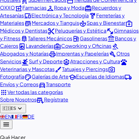
shopping_cart
storefront
local_pharmacy
checkroom
redeem
OXXO
Farmacias
Ropa y Moda
Recuerdos y
devices
hardware
Artesanías
Electrónica y Tecnología
Ferreterías y
store
spa
medical_services
Materiales
Mercados y Tianguis
Spas y Bienestar
content_cut
fitness_center
Médicos y Dentistas
Peluquerías y Estética
Gimnasios
car_repair
local_gas_station
account_balance
y Fitness
Talleres Mecánicos
Gasolineras
Bancos y
local_laundry_service
business_center
gavel
Cajeros
Lavanderías
Coworking y Oficinas
print
build
Abogados y Notarías
Imprentas y Papelerías
Otros
surfing
attractions
pets
Servicios
Surf y Deporte
Atracciones y Cultura
brush
photo_camera
Veterinarias y Mascotas
Tatuajes y Piercings
palette
school
local_shipping
Fotografía
Galerías de Arte
Escuelas de Idiomas
directions_car
Envíos y Correos
Transporte
apps
Ver todas las categorías
add_business
Sobre Nosotros
Regístrate
expand_more
🇪🇸
ES
🇬🇧
EN
🇫🇷
FR
🇩🇪
DE
menu
Qué Hacer