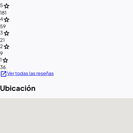
star
5
181
star
4
59
star
3
21
star
2
9
star
1
36
open_in_new
Ver todas las reseñas
Ubicación