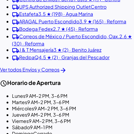
local_shipping
UPS Authorized Shipping Outlet
Centro
local_shipping
Estafeta
3.5 ★ (198) · Agua Marina
local_shipping
ARAGAL Puerto Escondido
3.9 ★ (165) · Reforma
local_shipping
Bodega Fedex
2.7 ★ (45) · Reforma
local_shipping
Correos de México / Puerto Escondido, Oax.
2.6 ★
(30) · Reforma
local_shipping
J & T Mensajería
3 ★ (2) · Benito Juárez
local_shipping
RedpaQ
4.5 ★ (2) · Granjas del Pescador
arrow_forward
Ver todos Envíos y Correos
schedule
Horario de Apertura
Lunes
9 AM–2 PM, 3–6 PM
Martes
9 AM–2 PM, 3–6 PM
Miércoles
9 AM–2 PM, 3–6 PM
Jueves
9 AM–2 PM, 3–6 PM
Viernes
9 AM–2 PM, 3–6 PM
Sábado
9 AM–1 PM
Domingo
Cerrado