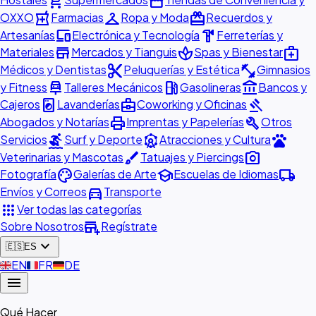
shopping_cart
storefront
local_pharmacy
checkroom
redeem
OXXO
Farmacias
Ropa y Moda
Recuerdos y
devices
hardware
Artesanías
Electrónica y Tecnología
Ferreterías y
store
spa
medical_services
Materiales
Mercados y Tianguis
Spas y Bienestar
content_cut
fitness_center
Médicos y Dentistas
Peluquerías y Estética
Gimnasios
car_repair
local_gas_station
account_balance
y Fitness
Talleres Mecánicos
Gasolineras
Bancos y
local_laundry_service
business_center
gavel
Cajeros
Lavanderías
Coworking y Oficinas
print
build
Abogados y Notarías
Imprentas y Papelerías
Otros
surfing
attractions
pets
Servicios
Surf y Deporte
Atracciones y Cultura
brush
photo_camera
Veterinarias y Mascotas
Tatuajes y Piercings
palette
school
local_shipping
Fotografía
Galerías de Arte
Escuelas de Idiomas
directions_car
Envíos y Correos
Transporte
apps
Ver todas las categorías
add_business
Sobre Nosotros
Regístrate
expand_more
🇪🇸
ES
🇬🇧
EN
🇫🇷
FR
🇩🇪
DE
menu
Qué Hacer