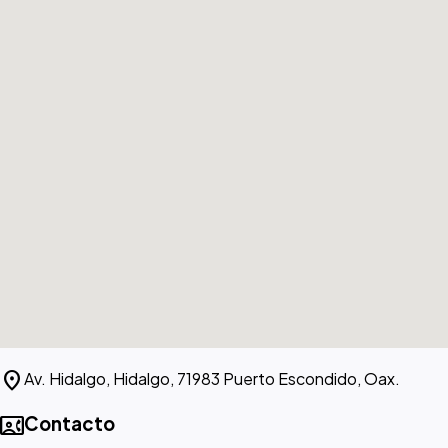
location_on
Av. Hidalgo, Hidalgo, 71983 Puerto Escondido, Oax.
contact_phone
Contacto