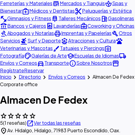
store
spa
Ferreterías y Materiales
Mercados y Tianguis
Spas y
medical_services
content_cut
Bienestar
Médicos y Dentistas
Peluquerías y Estética
fitness_center
car_repair
local_gas_station
Gimnasios y Fitness
Talleres Mecánicos
Gasolineras
account_balance
local_laundry_service
business_center
Bancos y Cajeros
Lavanderías
Coworking y Oficinas
gavel
print
build
Abogados y Notarías
Imprentas y Papelerías
Otros
surfing
attractions
pets
Servicios
Surf y Deporte
Atracciones y Cultura
brush
photo_camera
Veterinarias y Mascotas
Tatuajes y Piercings
palette
school
local_shipping
Fotografía
Galerías de Arte
Escuelas de Idiomas
directions_car
info
storefront
Envíos y Correos
Transporte
Sobre Nosotros
Regístrate
Reservar
chevron_right
chevron_right
chevron_right
Inicio
Directorio
Envíos y Correos
Almacen De Fedex
Corporate office
Almacen De Fedex
star
star
star
star
star
open_in_new
5
(1 reseñas)
Ver todas las reseñas
location_on
Av. Hidalgo, Hidalgo, 71983 Puerto Escondido, Oax.