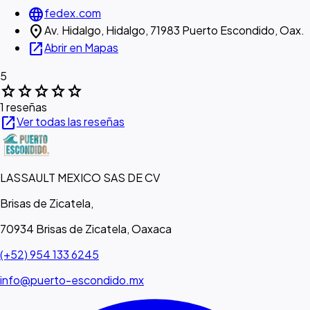
language
fedex.com
location_on
Av. Hidalgo, Hidalgo, 71983 Puerto Escondido, Oax.
open_in_new
Abrir en Mapas
5
star
star
star
star
star
1 reseñas
open_in_new
Ver todas las reseñas
LASSAULT MEXICO SAS DE CV
Brisas de Zicatela,
70934 Brisas de Zicatela, Oaxaca
(+52) 954 133 6245
info@puerto-escondido.mx