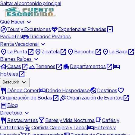
Saltar al contenido principal
expand_more
Qué Hacer
explore
diamond
inventory_2
Tours y Excursiones
Experiencias Privadas
airport_shuttle
Paquetes
Traslados Privados
expand_more
Renta Vacacional
place
open_in_new
place
open_in_new
place
open_in_new
place
open_in_new
La Punta
Zicatela
Bacocho
La Barra
expand_more
Bienes Raíces
house
open_in_new
landscape
open_in_new
apartment
open_in_new
hotel
Casas
Terrenos
Departamentos
open_in_new
Hoteles
expand_more
Descubrir
restaurant
hotel
travel_explore
favorite
Dónde Comer
Dónde Hospedarse
Destinos
open_in_new
celebration
open_in_new
Organización de Bodas
Organización de Eventos
article
Blog
expand_more
Directorio
restaurant
local_bar
local_cafe
Restaurantes
Bares y Vida Nocturna
Cafés y
outdoor_grill
hotel
Cafeterías
Comida Callejera y Tacos
Hoteles y
Hostales
Supermercados
Tiendas de Conveniencia y