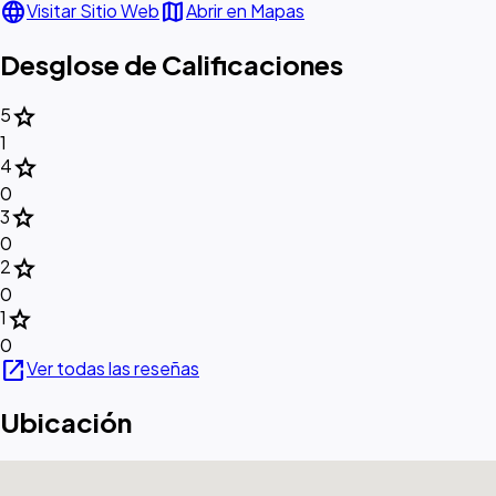
language
map
Visitar Sitio Web
Abrir en Mapas
Desglose de Calificaciones
star
5
1
star
4
0
star
3
0
star
2
0
star
1
0
open_in_new
Ver todas las reseñas
Ubicación