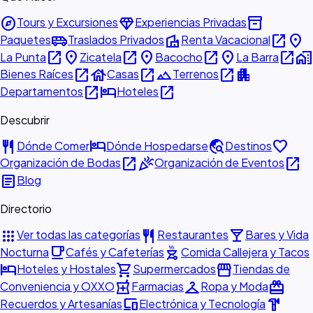
explore
diamond
inventory_2
Tours y Excursiones
Experiencias Privadas
airport_shuttle
villa
open_in_new
place
Paquetes
Traslados Privados
Renta Vacacional
open_in_new
place
open_in_new
place
open_in_new
place
open_in_new
home_work
La Punta
Zicatela
Bacocho
La Barra
open_in_new
house
open_in_new
landscape
open_in_new
apartment
Bienes Raíces
Casas
Terrenos
open_in_new
hotel
open_in_new
Departamentos
Hoteles
Descubrir
restaurant
hotel
travel_explore
favorite
Dónde Comer
Dónde Hospedarse
Destinos
open_in_new
celebration
open_in_new
Organización de Bodas
Organización de Eventos
article
Blog
Directorio
apps
restaurant
local_bar
Ver todas las categorías
Restaurantes
Bares y Vida
local_cafe
outdoor_grill
Nocturna
Cafés y Cafeterías
Comida Callejera y Tacos
hotel
shopping_cart
storefront
Hoteles y Hostales
Supermercados
Tiendas de
local_pharmacy
checkroom
redeem
Conveniencia y OXXO
Farmacias
Ropa y Moda
devices
hardware
Recuerdos y Artesanías
Electrónica y Tecnología