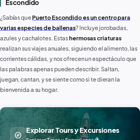
Escondido
¿Sabías que
Puerto Escondido es un centro para
varias especies de ballenas
? Incluye jorobadas,
azules y cachalotes. Estas
hermosas
criaturas
realizan sus viajes anuales, siguiendo el alimento, las
corrientes cálidas, y nos ofrecen un espectáculo que
las palabras apenas pueden describir. Saltan,
juegan, cantan, y se siente como si te dieran la
bienvenida a su hogar.
Explorar Tours y Excursiones
explore
arrow_forward
Explorar Tours y Excursiones