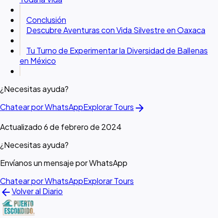
Conclusión
Descubre Aventuras con Vida Silvestre en Oaxaca
Tu Turno de Experimentar la Diversidad de Ballenas
en México
¿Necesitas ayuda?
arrow_forward
Chatear por WhatsApp
Explorar Tours
Actualizado 6 de febrero de 2024
¿Necesitas ayuda?
Envíanos un mensaje por WhatsApp
Chatear por WhatsApp
Explorar Tours
arrow_back
Volver al Diario