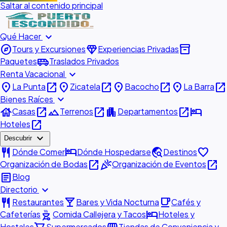
Saltar al contenido principal
expand_more
Qué Hacer
explore
diamond
inventory_2
Tours y Excursiones
Experiencias Privadas
airport_shuttle
Paquetes
Traslados Privados
expand_more
Renta Vacacional
place
open_in_new
place
open_in_new
place
open_in_new
place
open_in_new
La Punta
Zicatela
Bacocho
La Barra
expand_more
Bienes Raíces
house
open_in_new
landscape
open_in_new
apartment
open_in_new
hotel
Casas
Terrenos
Departamentos
open_in_new
Hoteles
expand_more
Descubrir
restaurant
hotel
travel_explore
favorite
Dónde Comer
Dónde Hospedarse
Destinos
open_in_new
celebration
open_in_new
Organización de Bodas
Organización de Eventos
article
Blog
expand_more
Directorio
restaurant
local_bar
local_cafe
Restaurantes
Bares y Vida Nocturna
Cafés y
outdoor_grill
hotel
Cafeterías
Comida Callejera y Tacos
Hoteles y
Hostales
Supermercados
Tiendas de Conveniencia y