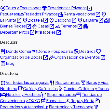
explore
diamond
inventory_2
Tours y Excursiones
Experiencias Privadas
airport_shuttle
villa
open_in_new
place
Paquetes
Traslados Privados
Renta Vacacional
open_in_new
place
open_in_new
place
open_in_new
place
open_in_new
home_work
La Punta
Zicatela
Bacocho
La Barra
open_in_new
house
open_in_new
landscape
open_in_new
apartment
Bienes Raíces
Casas
Terrenos
open_in_new
hotel
open_in_new
Departamentos
Hoteles
Descubrir
restaurant
hotel
travel_explore
favorite
Dónde Comer
Dónde Hospedarse
Destinos
open_in_new
celebration
open_in_new
Organización de Bodas
Organización de Eventos
article
Blog
Directorio
apps
restaurant
local_bar
Ver todas las categorías
Restaurantes
Bares y Vida
local_cafe
outdoor_grill
Nocturna
Cafés y Cafeterías
Comida Callejera y Tacos
hotel
shopping_cart
storefront
Hoteles y Hostales
Supermercados
Tiendas de
local_pharmacy
checkroom
redeem
Conveniencia y OXXO
Farmacias
Ropa y Moda
devices
hardware
Recuerdos y Artesanías
Electrónica y Tecnología