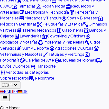
shopping_cart
storefront
local_pharmacy
checkroom
redeem
OXXO
Farmacias
Ropa y Moda
Recuerdos y
devices
hardware
Artesanías
Electrónica y Tecnología
Ferreterías y
store
spa
medical_services
Materiales
Mercados y Tianguis
Spas y Bienestar
content_cut
fitness_center
Médicos y Dentistas
Peluquerías y Estética
Gimnasios
car_repair
local_gas_station
account_balance
y Fitness
Talleres Mecánicos
Gasolineras
Bancos y
local_laundry_service
business_center
gavel
Cajeros
Lavanderías
Coworking y Oficinas
print
build
Abogados y Notarías
Imprentas y Papelerías
Otros
surfing
attractions
pets
Servicios
Surf y Deporte
Atracciones y Cultura
brush
photo_camera
Veterinarias y Mascotas
Tatuajes y Piercings
palette
school
local_shipping
Fotografía
Galerías de Arte
Escuelas de Idiomas
directions_car
Envíos y Correos
Transporte
apps
Ver todas las categorías
add_business
Sobre Nosotros
Regístrate
expand_more
🇪🇸
ES
🇬🇧
EN
🇫🇷
FR
🇩🇪
DE
menu
Qué Hacer