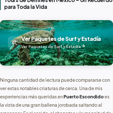
para Toda la Vida
Ver Paquetes de Surf y Estadía
beach_access
arrow_forward
Ver Paquetes de Surf y Estadía
Ninguna cantidad de lectura puede compararse con
ver estas notables criaturas de cerca. Una de mis
experiencias más queridas en
Puerto Escondido
es
la vista de una gran ballena jorobada saltando al