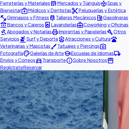
store
spa
Ferreterías y Materiales
Mercados y Tianguis
Spas y
medical_services
content_cut
Bienestar
Médicos y Dentistas
Peluquerías y Estética
fitness_center
car_repair
local_gas_station
Gimnasios y Fitness
Talleres Mecánicos
Gasolineras
account_balance
local_laundry_service
business_center
Bancos y Cajeros
Lavanderías
Coworking y Oficinas
gavel
print
build
Abogados y Notarías
Imprentas y Papelerías
Otros
surfing
attractions
pets
Servicios
Surf y Deporte
Atracciones y Cultura
brush
photo_camera
Veterinarias y Mascotas
Tatuajes y Piercings
palette
school
local_shipping
Fotografía
Galerías de Arte
Escuelas de Idiomas
directions_car
info
storefront
Envíos y Correos
Transporte
Sobre Nosotros
Regístrate
Reservar