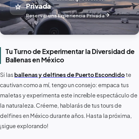
Privada
star
arrow_forward
Reservar una Experiencia Privada
Tu Turno de Experimentar la Diversidad de
Ballenas en México
Si las
ballenas y delfines de Puerto Escondido
te
cautivan como a mí, tengo un consejo: empaca tus
maletas y experimenta este increíble espectáculo de
la naturaleza. Créeme, hablarás de tus tours de
delfines en México durante años. Hasta la próxima,
¡sigue explorando!