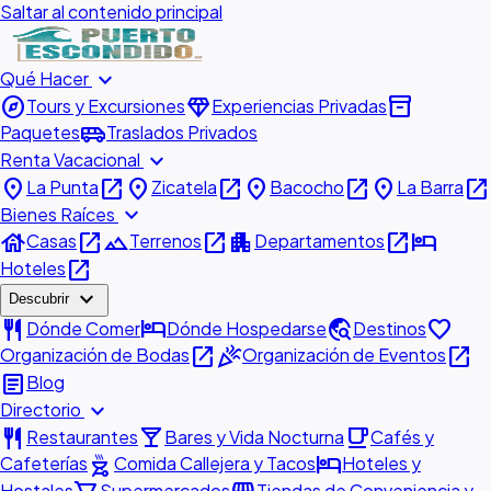
Saltar al contenido principal
expand_more
Qué Hacer
explore
diamond
inventory_2
Tours y Excursiones
Experiencias Privadas
airport_shuttle
Paquetes
Traslados Privados
expand_more
Renta Vacacional
place
open_in_new
place
open_in_new
place
open_in_new
place
open_in_new
La Punta
Zicatela
Bacocho
La Barra
expand_more
Bienes Raíces
house
open_in_new
landscape
open_in_new
apartment
open_in_new
hotel
Casas
Terrenos
Departamentos
open_in_new
Hoteles
expand_more
Descubrir
restaurant
hotel
travel_explore
favorite
Dónde Comer
Dónde Hospedarse
Destinos
open_in_new
celebration
open_in_new
Organización de Bodas
Organización de Eventos
article
Blog
expand_more
Directorio
restaurant
local_bar
local_cafe
Restaurantes
Bares y Vida Nocturna
Cafés y
outdoor_grill
hotel
Cafeterías
Comida Callejera y Tacos
Hoteles y
Hostales
Supermercados
Tiendas de Conveniencia y