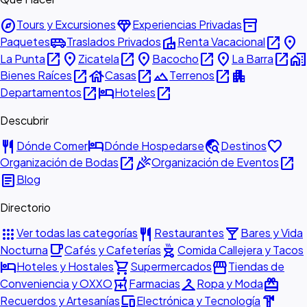
explore
diamond
inventory_2
Tours y Excursiones
Experiencias Privadas
airport_shuttle
villa
open_in_new
place
Paquetes
Traslados Privados
Renta Vacacional
open_in_new
place
open_in_new
place
open_in_new
place
open_in_new
home_work
La Punta
Zicatela
Bacocho
La Barra
open_in_new
house
open_in_new
landscape
open_in_new
apartment
Bienes Raíces
Casas
Terrenos
open_in_new
hotel
open_in_new
Departamentos
Hoteles
Descubrir
restaurant
hotel
travel_explore
favorite
Dónde Comer
Dónde Hospedarse
Destinos
open_in_new
celebration
open_in_new
Organización de Bodas
Organización de Eventos
article
Blog
Directorio
apps
restaurant
local_bar
Ver todas las categorías
Restaurantes
Bares y Vida
local_cafe
outdoor_grill
Nocturna
Cafés y Cafeterías
Comida Callejera y Tacos
hotel
shopping_cart
storefront
Hoteles y Hostales
Supermercados
Tiendas de
local_pharmacy
checkroom
redeem
Conveniencia y OXXO
Farmacias
Ropa y Moda
devices
hardware
Recuerdos y Artesanías
Electrónica y Tecnología