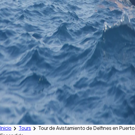
chevron_right
chevron_right
Inicio
Tours
Tour de Avistamiento de Delfines en Puerto