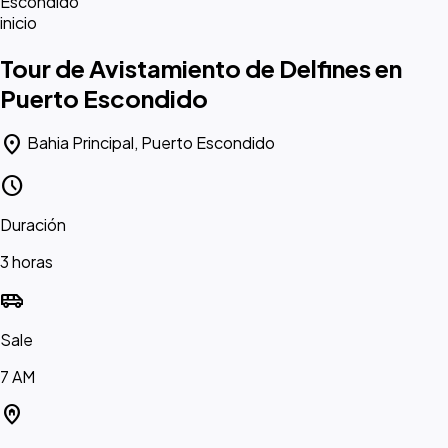
Escondido
inicio
Tour de Avistamiento de Delfines en
Puerto Escondido
location_on
Bahia Principal, Puerto Escondido
schedule
Duración
3 horas
airport_shuttle
Sale
7 AM
home_pin