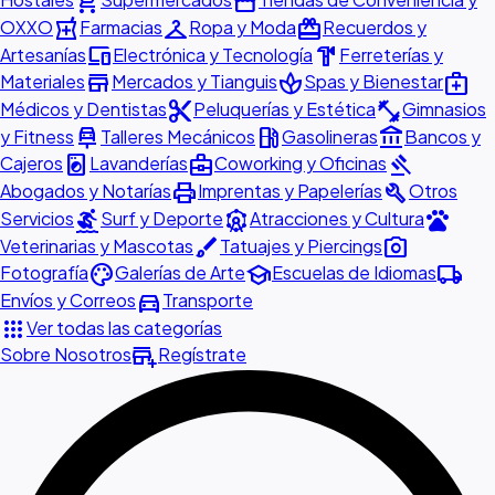
shopping_cart
storefront
local_pharmacy
checkroom
redeem
OXXO
Farmacias
Ropa y Moda
Recuerdos y
devices
hardware
Artesanías
Electrónica y Tecnología
Ferreterías y
store
spa
medical_services
Materiales
Mercados y Tianguis
Spas y Bienestar
content_cut
fitness_center
Médicos y Dentistas
Peluquerías y Estética
Gimnasios
car_repair
local_gas_station
account_balance
y Fitness
Talleres Mecánicos
Gasolineras
Bancos y
local_laundry_service
business_center
gavel
Cajeros
Lavanderías
Coworking y Oficinas
print
build
Abogados y Notarías
Imprentas y Papelerías
Otros
surfing
attractions
pets
Servicios
Surf y Deporte
Atracciones y Cultura
brush
photo_camera
Veterinarias y Mascotas
Tatuajes y Piercings
palette
school
local_shipping
Fotografía
Galerías de Arte
Escuelas de Idiomas
directions_car
Envíos y Correos
Transporte
apps
Ver todas las categorías
add_business
Sobre Nosotros
Regístrate