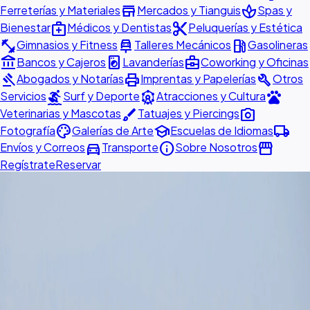
store
spa
Ferreterías y Materiales
Mercados y Tianguis
Spas y
medical_services
content_cut
Bienestar
Médicos y Dentistas
Peluquerías y Estética
fitness_center
car_repair
local_gas_station
Gimnasios y Fitness
Talleres Mecánicos
Gasolineras
account_balance
local_laundry_service
business_center
Bancos y Cajeros
Lavanderías
Coworking y Oficinas
gavel
print
build
Abogados y Notarías
Imprentas y Papelerías
Otros
surfing
attractions
pets
Servicios
Surf y Deporte
Atracciones y Cultura
brush
photo_camera
Veterinarias y Mascotas
Tatuajes y Piercings
palette
school
local_shipping
Fotografía
Galerías de Arte
Escuelas de Idiomas
directions_car
info
storefront
Envíos y Correos
Transporte
Sobre Nosotros
Regístrate
Reservar