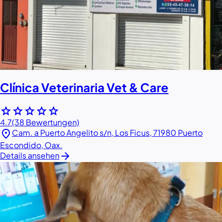
Clínica Veterinaria Vet & Care
star
star
star
star
star
4.7
(38 Bewertungen)
location_on
Cam. a Puerto Angelito s/n, Los Ficus, 71980 Puerto
Escondido, Oax.
arrow_forward
Details ansehen