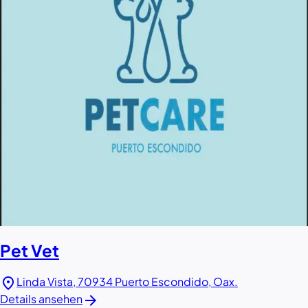
Pet Vet
location_on
Linda Vista, 70934 Puerto Escondido, Oax.
arrow_forward
Details ansehen