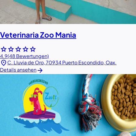
Veterinaria Zoo Mania
star
star
star
star
star
4.9
(48 Bewertungen)
location_on
C. Lluvia de Oro, 70934 Puerto Escondido, Oax.
arrow_forward
Details ansehen