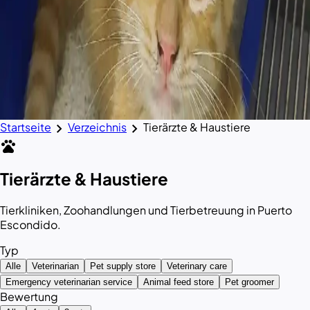
chevron_right
chevron_right
Startseite
Verzeichnis
Tierärzte & Haustiere
pets
Tierärzte & Haustiere
Tierkliniken, Zoohandlungen und Tierbetreuung in Puerto
Escondido.
Typ
Alle
Veterinarian
Pet supply store
Veterinary care
Emergency veterinarian service
Animal feed store
Pet groomer
Bewertung