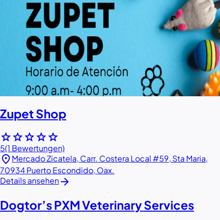
Zupet Shop
star
star
star
star
star
5
(1 Bewertungen)
location_on
Mercado Zicatela, Carr. Costera Local #59, Sta Maria,
70934 Puerto Escondido, Oax.
arrow_forward
Details ansehen
Dogtor’s PXM Veterinary Services