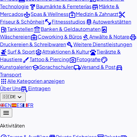
hardware
store
Technologie
Baumärkte & Ferreterías
Märkte &
spa
medical_services
content_cut
Mercados
Spas & Wellness
Medizin & Zahnarzt
fitness_center
car_repair
Friseur & Schönheit
Fitnessstudios
Autowerkstätten
local_gas_station
account_balance
local_laundry_service
Tankstellen
Banken & Geldautomaten
business_center
gavel
print
Wäschereien
Coworking & Büros
Anwälte & Notare
build
Druckereien & Schreibwaren
Weitere Dienstleistungen
surfing
attractions
pets
Surf & Sport
Attraktionen & Kultur
Tierärzte &
brush
photo_camera
palette
Haustiere
Tattoo & Piercing
Fotografie
school
local_shipping
directions_car
Kunstgalerien
Sprachschulen
Versand & Post
Transport
apps
Alle Kategorien anzeigen
add_business
Über Uns
Eintragen
expand_more
🇩🇪
DE
🇬🇧
EN
🇪🇸
ES
🇫🇷
FR
menu
Aktivitäten
Touren & Ausflüge
Private Erlebnisse
Pakete