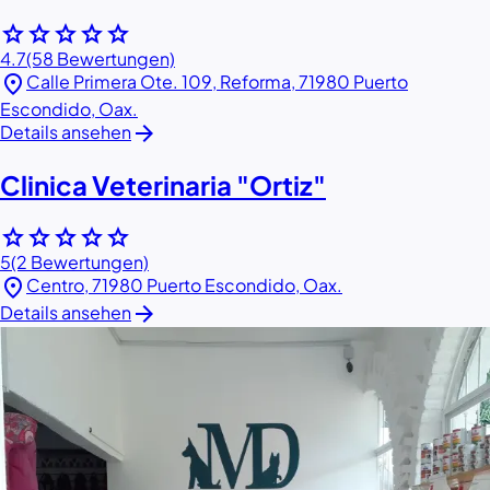
star
star
star
star
star
4.7
(58 Bewertungen)
location_on
Calle Primera Ote. 109, Reforma, 71980 Puerto
Escondido, Oax.
arrow_forward
Details ansehen
Clinica Veterinaria "Ortiz"
star
star
star
star
star
5
(2 Bewertungen)
location_on
Centro, 71980 Puerto Escondido, Oax.
arrow_forward
Details ansehen