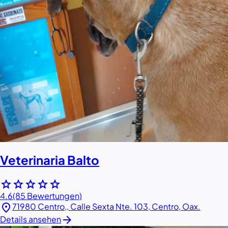
Veterinaria Balto
star
star
star
star
star
4.6
(85 Bewertungen)
location_on
71980 Centro,, Calle Sexta Nte. 103, Centro, Oax.
arrow_forward
Details ansehen