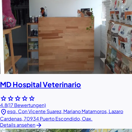
MD Hospital Veterinario
star
star
star
star
star
4.8
(17 Bewertungen)
location_on
esq. Con Vicente Suarez, Mariano Matamoros, Lazaro
Cardenas, 70934 Puerto Escondido, Oax.
arrow_forward
Details ansehen