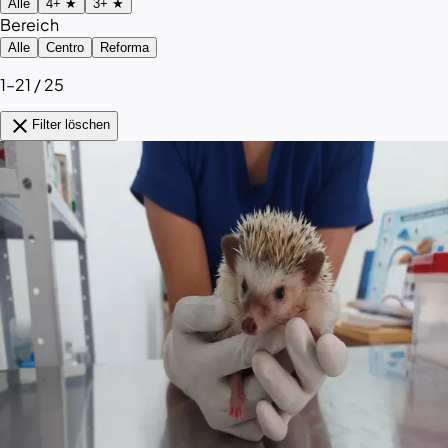
Alle
4+ ★
3+ ★
Bereich
Alle
Centro
Reforma
1–21 / 25
close
Filter löschen