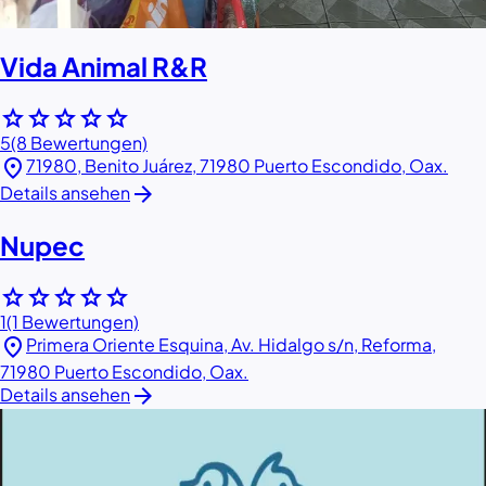
Vida Animal R&R
star
star
star
star
star
5
(8 Bewertungen)
location_on
71980, Benito Juárez, 71980 Puerto Escondido, Oax.
arrow_forward
Details ansehen
Nupec
star
star
star
star
star
1
(1 Bewertungen)
location_on
Primera Oriente Esquina, Av. Hidalgo s/n, Reforma,
71980 Puerto Escondido, Oax.
arrow_forward
Details ansehen