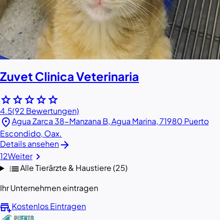
Zuvet Clinica Veterinaria
star
star
star
star
star
4.5
(92 Bewertungen)
location_on
Agua Zarca 38-Manzana B, Agua Marina, 71980 Puerto
Escondido, Oax.
arrow_forward
Details ansehen
chevron_right
1
2
Weiter
list
Alle Tierärzte & Haustiere (25)
Ihr Unternehmen eintragen
add_business
Kostenlos Eintragen