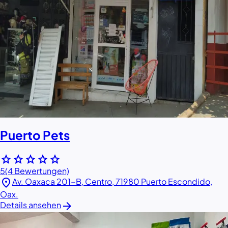
Puerto Pets
star
star
star
star
star
5
(4 Bewertungen)
location_on
Av. Oaxaca 201-B, Centro, 71980 Puerto Escondido,
Oax.
arrow_forward
Details ansehen