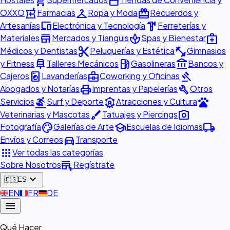
shopping_cart
storefront
local_pharmacy
checkroom
redeem
OXXO
Farmacias
Ropa y Moda
Recuerdos y
devices
hardware
Artesanías
Electrónica y Tecnología
Ferreterías y
store
spa
medical_services
Materiales
Mercados y Tianguis
Spas y Bienestar
content_cut
fitness_center
Médicos y Dentistas
Peluquerías y Estética
Gimnasios
car_repair
local_gas_station
account_balance
y Fitness
Talleres Mecánicos
Gasolineras
Bancos y
local_laundry_service
business_center
gavel
Cajeros
Lavanderías
Coworking y Oficinas
print
build
Abogados y Notarías
Imprentas y Papelerías
Otros
surfing
attractions
pets
Servicios
Surf y Deporte
Atracciones y Cultura
brush
photo_camera
Veterinarias y Mascotas
Tatuajes y Piercings
palette
school
local_shipping
Fotografía
Galerías de Arte
Escuelas de Idiomas
directions_car
Envíos y Correos
Transporte
apps
Ver todas las categorías
add_business
Sobre Nosotros
Regístrate
expand_more
🇪🇸
ES
🇬🇧
EN
🇫🇷
FR
🇩🇪
DE
menu
Qué Hacer