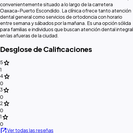
convenientemente situado a lo largo de la carretera
Oaxaca-Puerto Escondido. La clínica ofrece tanto atención
dental general como servicios de ortodoncia con horario
entre semana y sábados por la mañana. Es una opción sólida
para familias e individuos que buscan atención dental integral
en las afueras de la ciudad.
Desglose de Calificaciones
star
5
1
star
4
0
star
3
0
star
2
0
star
1
0
open_in_new
Ver todas las reseñas