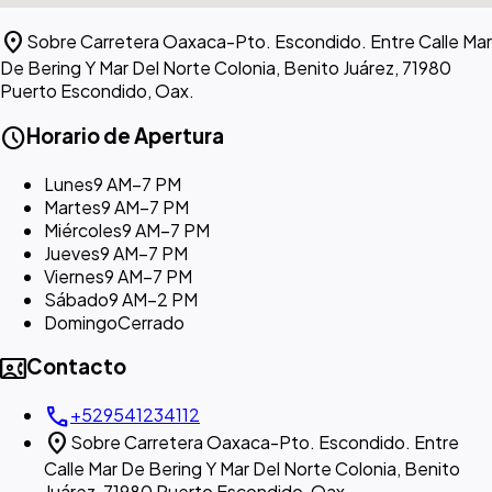
location_on
Sobre Carretera Oaxaca-Pto. Escondido. Entre Calle Mar
De Bering Y Mar Del Norte Colonia, Benito Juárez, 71980
Puerto Escondido, Oax.
schedule
Horario de Apertura
Lunes
9 AM–7 PM
Martes
9 AM–7 PM
Miércoles
9 AM–7 PM
Jueves
9 AM–7 PM
Viernes
9 AM–7 PM
Sábado
9 AM–2 PM
Domingo
Cerrado
contact_phone
Contacto
call
+529541234112
location_on
Sobre Carretera Oaxaca-Pto. Escondido. Entre
Calle Mar De Bering Y Mar Del Norte Colonia, Benito
Juárez, 71980 Puerto Escondido, Oax.