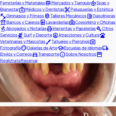
store
spa
Ferreterías y Materiales
Mercados y Tianguis
Spas y
medical_services
content_cut
Bienestar
Médicos y Dentistas
Peluquerías y Estética
fitness_center
car_repair
local_gas_station
Gimnasios y Fitness
Talleres Mecánicos
Gasolineras
account_balance
local_laundry_service
business_center
Bancos y Cajeros
Lavanderías
Coworking y Oficinas
gavel
print
build
Abogados y Notarías
Imprentas y Papelerías
Otros
surfing
attractions
pets
Servicios
Surf y Deporte
Atracciones y Cultura
brush
photo_camera
Veterinarias y Mascotas
Tatuajes y Piercings
palette
school
local_shipping
Fotografía
Galerías de Arte
Escuelas de Idiomas
directions_car
info
storefront
Envíos y Correos
Transporte
Sobre Nosotros
Regístrate
Reservar