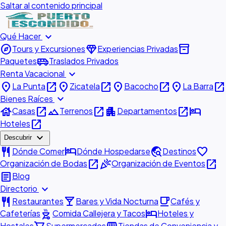
Saltar al contenido principal
expand_more
Qué Hacer
explore
diamond
inventory_2
Tours y Excursiones
Experiencias Privadas
airport_shuttle
Paquetes
Traslados Privados
expand_more
Renta Vacacional
place
open_in_new
place
open_in_new
place
open_in_new
place
open_in_new
La Punta
Zicatela
Bacocho
La Barra
expand_more
Bienes Raíces
house
open_in_new
landscape
open_in_new
apartment
open_in_new
hotel
Casas
Terrenos
Departamentos
open_in_new
Hoteles
expand_more
Descubrir
restaurant
hotel
travel_explore
favorite
Dónde Comer
Dónde Hospedarse
Destinos
open_in_new
celebration
open_in_new
Organización de Bodas
Organización de Eventos
article
Blog
expand_more
Directorio
restaurant
local_bar
local_cafe
Restaurantes
Bares y Vida Nocturna
Cafés y
outdoor_grill
hotel
Cafeterías
Comida Callejera y Tacos
Hoteles y
Hostales
Supermercados
Tiendas de Conveniencia y