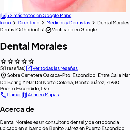
photo_library
+2 más fotos en Google Maps
chevron_right
chevron_right
chevron_right
Inicio
Directorio
Médicos y Dentistas
Dental Morales
verified
Dentist
Orthodontist
Verificado en Google
Dental Morales
star
star
star
star
star
open_in_new
5
(1 reseñas)
Ver todas las reseñas
location_on
Sobre Carretera Oaxaca-Pto. Escondido. Entre Calle Mar
De Bering Y Mar Del Norte Colonia, Benito Juárez, 71980
Puerto Escondido, Oax.
call
map
Llamar
Abrir en Mapas
Acerca de
Dental Morales es un consultorio dental y de ortodoncia
ubicado en el barrio de Benito Juárez en Puerto Escondido,