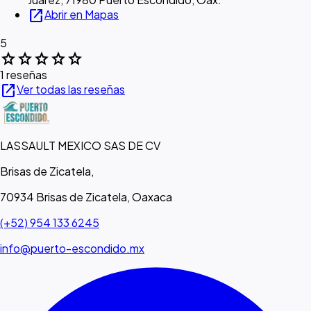
open_in_new
Abrir en Mapas
5
star
star
star
star
star
1 reseñas
open_in_new
Ver todas las reseñas
LASSAULT MEXICO SAS DE CV
Brisas de Zicatela,
70934 Brisas de Zicatela, Oaxaca
(+52) 954 133 6245
info@puerto-escondido.mx