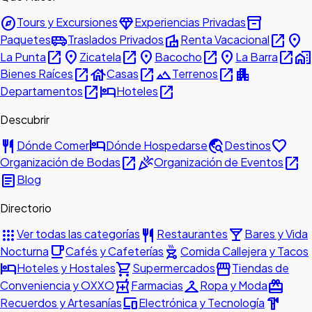
explore
diamond
inventory_2
Tours y Excursiones
Experiencias Privadas
airport_shuttle
villa
open_in_new
place
Paquetes
Traslados Privados
Renta Vacacional
open_in_new
place
open_in_new
place
open_in_new
place
open_in_new
home_work
La Punta
Zicatela
Bacocho
La Barra
open_in_new
house
open_in_new
landscape
open_in_new
apartment
Bienes Raíces
Casas
Terrenos
open_in_new
hotel
open_in_new
Departamentos
Hoteles
Descubrir
restaurant
hotel
travel_explore
favorite
Dónde Comer
Dónde Hospedarse
Destinos
open_in_new
celebration
open_in_new
Organización de Bodas
Organización de Eventos
article
Blog
Directorio
apps
restaurant
local_bar
Ver todas las categorías
Restaurantes
Bares y Vida
local_cafe
outdoor_grill
Nocturna
Cafés y Cafeterías
Comida Callejera y Tacos
hotel
shopping_cart
storefront
Hoteles y Hostales
Supermercados
Tiendas de
local_pharmacy
checkroom
redeem
Conveniencia y OXXO
Farmacias
Ropa y Moda
devices
hardware
Recuerdos y Artesanías
Electrónica y Tecnología