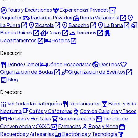
explore
diamond
inventory_2
Tours y Excursiones
Experiencias Privadas
airport_shuttle
villa
open_in_new
place
Paquetes
Traslados Privados
Renta Vacacional
open_in_new
place
open_in_new
place
open_in_new
place
open_in_new
home_work
La Punta
Zicatela
Bacocho
La Barra
open_in_new
house
open_in_new
landscape
open_in_new
apartment
Bienes Raíces
Casas
Terrenos
open_in_new
hotel
open_in_new
Departamentos
Hoteles
Descubrir
restaurant
hotel
travel_explore
favorite
Dónde Comer
Dónde Hospedarse
Destinos
open_in_new
celebration
open_in_new
Organización de Bodas
Organización de Eventos
article
Blog
Directorio
apps
restaurant
local_bar
Ver todas las categorías
Restaurantes
Bares y Vida
local_cafe
outdoor_grill
Nocturna
Cafés y Cafeterías
Comida Callejera y Tacos
hotel
shopping_cart
storefront
Hoteles y Hostales
Supermercados
Tiendas de
local_pharmacy
checkroom
redeem
Conveniencia y OXXO
Farmacias
Ropa y Moda
devices
hardware
Recuerdos y Artesanías
Electrónica y Tecnología