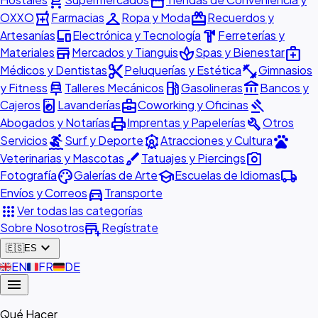
shopping_cart
storefront
local_pharmacy
checkroom
redeem
OXXO
Farmacias
Ropa y Moda
Recuerdos y
devices
hardware
Artesanías
Electrónica y Tecnología
Ferreterías y
store
spa
medical_services
Materiales
Mercados y Tianguis
Spas y Bienestar
content_cut
fitness_center
Médicos y Dentistas
Peluquerías y Estética
Gimnasios
car_repair
local_gas_station
account_balance
y Fitness
Talleres Mecánicos
Gasolineras
Bancos y
local_laundry_service
business_center
gavel
Cajeros
Lavanderías
Coworking y Oficinas
print
build
Abogados y Notarías
Imprentas y Papelerías
Otros
surfing
attractions
pets
Servicios
Surf y Deporte
Atracciones y Cultura
brush
photo_camera
Veterinarias y Mascotas
Tatuajes y Piercings
palette
school
local_shipping
Fotografía
Galerías de Arte
Escuelas de Idiomas
directions_car
Envíos y Correos
Transporte
apps
Ver todas las categorías
add_business
Sobre Nosotros
Regístrate
expand_more
🇪🇸
ES
🇬🇧
EN
🇫🇷
FR
🇩🇪
DE
menu
Qué Hacer