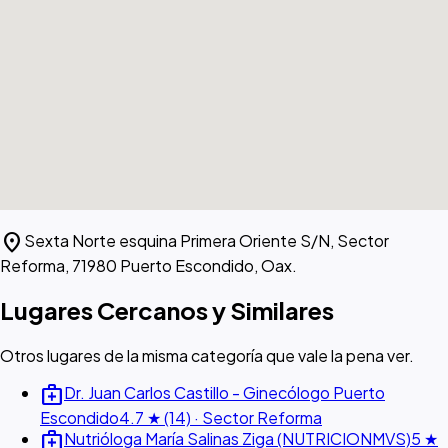
location_on
Sexta Norte esquina Primera Oriente S/N, Sector
Reforma, 71980 Puerto Escondido, Oax.
Lugares Cercanos y Similares
Otros lugares de la misma categoría que vale la pena ver.
medical_services
Dr. Juan Carlos Castillo - Ginecólogo Puerto
Escondido
4.7 ★ (14) · Sector Reforma
medical_services
Nutrióloga María Salinas Ziga (NUTRICIONMVS)
5 ★