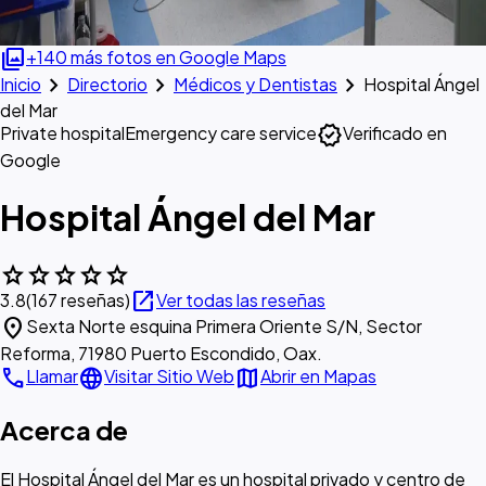
photo_library
+140 más fotos en Google Maps
chevron_right
chevron_right
chevron_right
Inicio
Directorio
Médicos y Dentistas
Hospital Ángel
del Mar
verified
Private hospital
Emergency care service
Verificado en
Google
Hospital Ángel del Mar
star
star
star
star
star
open_in_new
3.8
(167 reseñas)
Ver todas las reseñas
location_on
Sexta Norte esquina Primera Oriente S/N, Sector
Reforma, 71980 Puerto Escondido, Oax.
call
language
map
Llamar
Visitar Sitio Web
Abrir en Mapas
Acerca de
El Hospital Ángel del Mar es un hospital privado y centro de