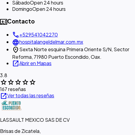
Sábado
Open 24 hours
Domingo
Open 24 hours
contact_phone
Contacto
call
+529541042270
language
hospitalangeldelmar.com.mx
location_on
Sexta Norte esquina Primera Oriente S/N, Sector
Reforma, 71980 Puerto Escondido, Oax.
open_in_new
Abrir en Mapas
3.8
star
star
star
star
star
167 reseñas
open_in_new
Ver todas las reseñas
LASSAULT MEXICO SAS DE CV
Brisas de Zicatela,