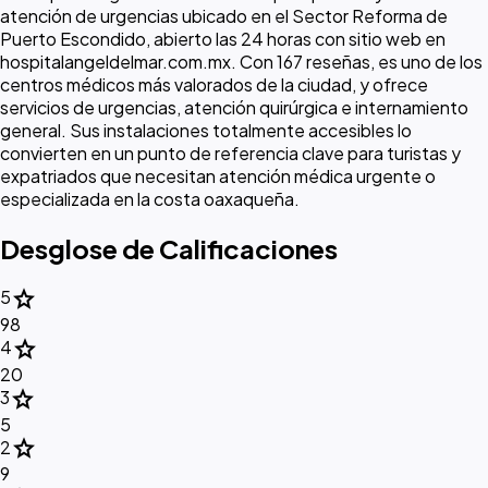
atención de urgencias ubicado en el Sector Reforma de
Puerto Escondido, abierto las 24 horas con sitio web en
hospitalangeldelmar.com.mx. Con 167 reseñas, es uno de los
centros médicos más valorados de la ciudad, y ofrece
servicios de urgencias, atención quirúrgica e internamiento
general. Sus instalaciones totalmente accesibles lo
convierten en un punto de referencia clave para turistas y
expatriados que necesitan atención médica urgente o
especializada en la costa oaxaqueña.
Desglose de Calificaciones
star
5
98
star
4
20
star
3
5
star
2
9