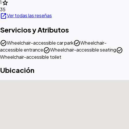
star
1
35
open_in_new
Ver todas las reseñas
Servicios y Atributos
check_circle
check_circle
Wheelchair-accessible car park
Wheelchair-
check_circle
check_circle
accessible entrance
Wheelchair-accessible seating
Wheelchair-accessible toilet
Ubicación