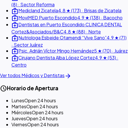
(8) · Sector Reforma
medical_services
Medicland Zicatela
4.8 ★ (173) · Brisas de Zicatela
medical_services
MoviMED Puerto Escondido
4.9 ★ (138) · Bacocho
medical_services
Dentistas en Puerto Escondido CLINICA DENTAL
Cortez&Asociados/B&C
4.8 ★ (88) · Norte
medical_services
Nutriologa Esbeide Otamendi “Vive Sano”
4.9 ★ (71)
· Sector Juárez
medical_services
Psic. Adrián Víctor Mingo Hernández
5 ★ (70) · Juárez
medical_services
Cirujano Dentista Alba López Cortez
4.9 ★ (53) ·
Centro
arrow_forward
Ver todos Médicos y Dentistas
schedule
Horario de Apertura
Lunes
Open 24 hours
Martes
Open 24 hours
Miércoles
Open 24 hours
Jueves
Open 24 hours
Viernes
Open 24 hours