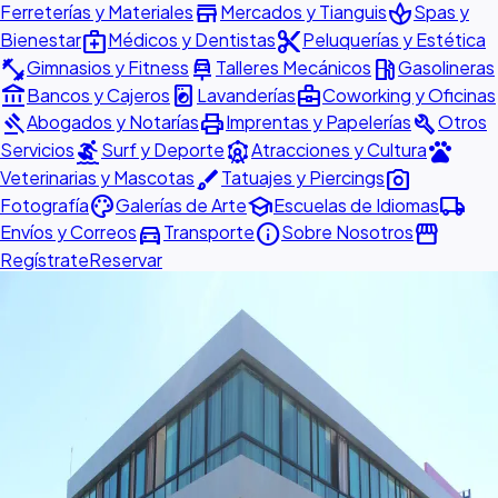
store
spa
Ferreterías y Materiales
Mercados y Tianguis
Spas y
medical_services
content_cut
Bienestar
Médicos y Dentistas
Peluquerías y Estética
fitness_center
car_repair
local_gas_station
Gimnasios y Fitness
Talleres Mecánicos
Gasolineras
account_balance
local_laundry_service
business_center
Bancos y Cajeros
Lavanderías
Coworking y Oficinas
gavel
print
build
Abogados y Notarías
Imprentas y Papelerías
Otros
surfing
attractions
pets
Servicios
Surf y Deporte
Atracciones y Cultura
brush
photo_camera
Veterinarias y Mascotas
Tatuajes y Piercings
palette
school
local_shipping
Fotografía
Galerías de Arte
Escuelas de Idiomas
directions_car
info
storefront
Envíos y Correos
Transporte
Sobre Nosotros
Regístrate
Reservar