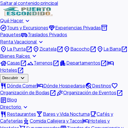
Saltar al contenido principal
expand_more
Qué Hacer
explore
diamond
inventory_2
Tours y Excursiones
Experiencias Privadas
airport_shuttle
Paquetes
Traslados Privados
expand_more
Renta Vacacional
place
open_in_new
place
open_in_new
place
open_in_new
place
open_in_new
La Punta
Zicatela
Bacocho
La Barra
expand_more
Bienes Raíces
house
open_in_new
landscape
open_in_new
apartment
open_in_new
hotel
Casas
Terrenos
Departamentos
open_in_new
Hoteles
expand_more
Descubrir
restaurant
hotel
travel_explore
favorite
Dónde Comer
Dónde Hospedarse
Destinos
open_in_new
celebration
open_in_new
Organización de Bodas
Organización de Eventos
article
Blog
expand_more
Directorio
restaurant
local_bar
local_cafe
Restaurantes
Bares y Vida Nocturna
Cafés y
outdoor_grill
hotel
Cafeterías
Comida Callejera y Tacos
Hoteles y
Hostales
Supermercados
Tiendas de Conveniencia y