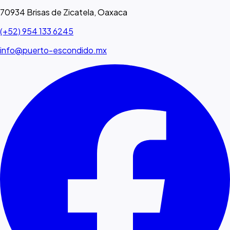
70934 Brisas de Zicatela, Oaxaca
(+52) 954 133 6245
info@puerto-escondido.mx