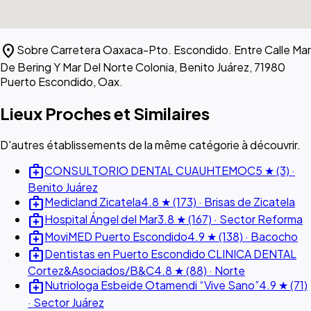
location_on
Sobre Carretera Oaxaca-Pto. Escondido. Entre Calle Mar
De Bering Y Mar Del Norte Colonia, Benito Juárez, 71980
Puerto Escondido, Oax.
Lieux Proches et Similaires
D'autres établissements de la même catégorie à découvrir.
medical_services
CONSULTORIO DENTAL CUAUHTEMOC
5 ★ (3) ·
Benito Juárez
medical_services
Medicland Zicatela
4.8 ★ (173) · Brisas de Zicatela
medical_services
Hospital Ángel del Mar
3.8 ★ (167) · Sector Reforma
medical_services
MoviMED Puerto Escondido
4.9 ★ (138) · Bacocho
medical_services
Dentistas en Puerto Escondido CLINICA DENTAL
Cortez&Asociados/B&C
4.8 ★ (88) · Norte
medical_services
Nutriologa Esbeide Otamendi “Vive Sano”
4.9 ★ (71)
· Sector Juárez