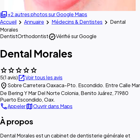
photo_library
+2 autres photos sur Google Maps
chevron_right
chevron_right
chevron_right
Accueil
Annuaire
Médecins & Dentistes
Dental
Morales
verified
Dentist
Orthodontist
Vérifié sur Google
Dental Morales
star
star
star
star
star
open_in_new
5
(1 avis)
Voir tous les avis
location_on
Sobre Carretera Oaxaca-Pto. Escondido. Entre Calle Mar
De Bering Y Mar Del Norte Colonia, Benito Juárez, 71980
Puerto Escondido, Oax.
call
map
Appeler
Ouvrir dans Maps
À propos
Dental Morales est un cabinet de dentisterie générale et