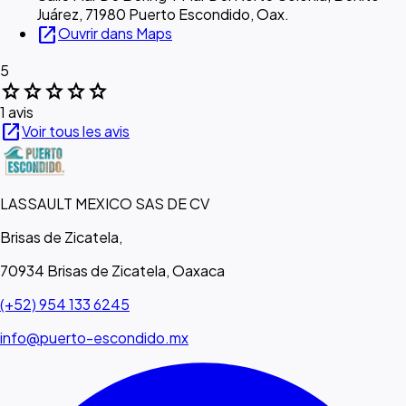
Juárez, 71980 Puerto Escondido, Oax.
open_in_new
Ouvrir dans Maps
5
star
star
star
star
star
1 avis
open_in_new
Voir tous les avis
LASSAULT MEXICO SAS DE CV
Brisas de Zicatela,
70934 Brisas de Zicatela, Oaxaca
(+52) 954 133 6245
info@puerto-escondido.mx