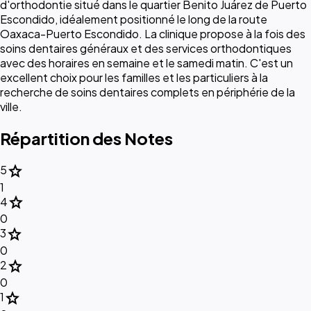
d'orthodontie situé dans le quartier Benito Juárez de Puerto
Escondido, idéalement positionné le long de la route
Oaxaca-Puerto Escondido. La clinique propose à la fois des
soins dentaires généraux et des services orthodontiques
avec des horaires en semaine et le samedi matin. C'est un
excellent choix pour les familles et les particuliers à la
recherche de soins dentaires complets en périphérie de la
ville.
Répartition des Notes
star
5
1
star
4
0
star
3
0
star
2
0
star
1