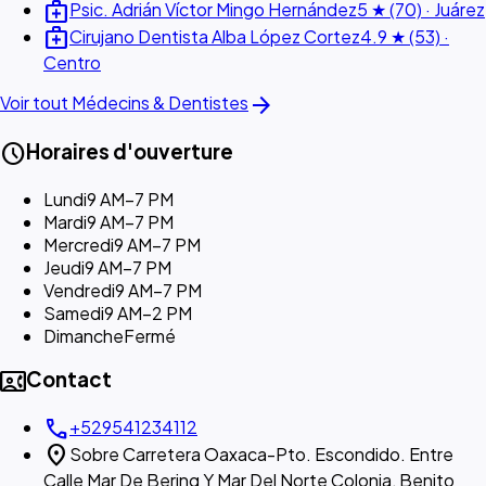
medical_services
Psic. Adrián Víctor Mingo Hernández
5 ★ (70) · Juárez
medical_services
Cirujano Dentista Alba López Cortez
4.9 ★ (53) ·
Centro
arrow_forward
Voir tout Médecins & Dentistes
schedule
Horaires d'ouverture
Lundi
9 AM–7 PM
Mardi
9 AM–7 PM
Mercredi
9 AM–7 PM
Jeudi
9 AM–7 PM
Vendredi
9 AM–7 PM
Samedi
9 AM–2 PM
Dimanche
Fermé
contact_phone
Contact
call
+529541234112
location_on
Sobre Carretera Oaxaca-Pto. Escondido. Entre
Calle Mar De Bering Y Mar Del Norte Colonia, Benito