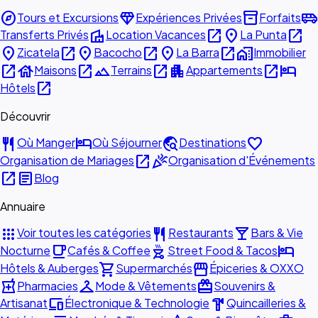
explore
diamond
inventory_2
airport_shuttle
Tours et Excursions
Expériences Privées
Forfaits
villa
open_in_new
place
open_in_new
Transferts Privés
Location Vacances
La Punta
place
open_in_new
place
open_in_new
place
open_in_new
home_work
Zicatela
Bacocho
La Barra
Immobilier
open_in_new
house
open_in_new
landscape
open_in_new
apartment
open_in_new
hotel
Maisons
Terrains
Appartements
open_in_new
Hôtels
Découvrir
restaurant
hotel
travel_explore
favorite
Où Manger
Où Séjourner
Destinations
open_in_new
celebration
Organisation de Mariages
Organisation d'Événements
open_in_new
article
Blog
Annuaire
apps
restaurant
local_bar
Voir toutes les catégories
Restaurants
Bars & Vie
local_cafe
outdoor_grill
hotel
Nocturne
Cafés & Coffee
Street Food & Tacos
shopping_cart
storefront
Hôtels & Auberges
Supermarchés
Épiceries & OXXO
local_pharmacy
checkroom
redeem
Pharmacies
Mode & Vêtements
Souvenirs &
devices
hardware
Artisanat
Électronique & Technologie
Quincailleries &