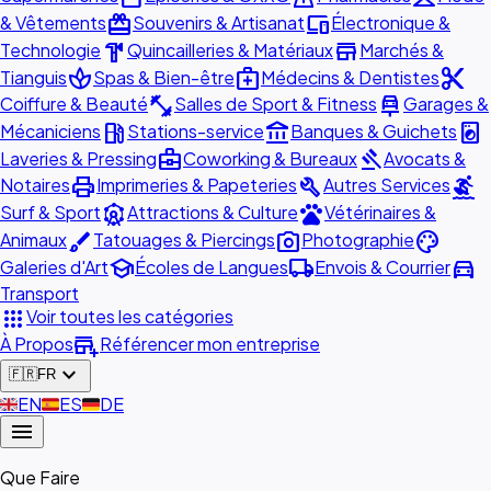
redeem
devices
& Vêtements
Souvenirs & Artisanat
Électronique &
hardware
store
Technologie
Quincailleries & Matériaux
Marchés &
spa
medical_services
content_cut
Tianguis
Spas & Bien-être
Médecins & Dentistes
fitness_center
car_repair
Coiffure & Beauté
Salles de Sport & Fitness
Garages &
local_gas_station
account_balance
local_laundry_service
Mécaniciens
Stations-service
Banques & Guichets
business_center
gavel
Laveries & Pressing
Coworking & Bureaux
Avocats &
print
build
surfing
Notaires
Imprimeries & Papeteries
Autres Services
attractions
pets
Surf & Sport
Attractions & Culture
Vétérinaires &
brush
photo_camera
palette
Animaux
Tatouages & Piercings
Photographie
school
local_shipping
directions_car
Galeries d'Art
Écoles de Langues
Envois & Courrier
Transport
apps
Voir toutes les catégories
add_business
À Propos
Référencer mon entreprise
expand_more
🇫🇷
FR
🇬🇧
EN
🇪🇸
ES
🇩🇪
DE
menu
Que Faire