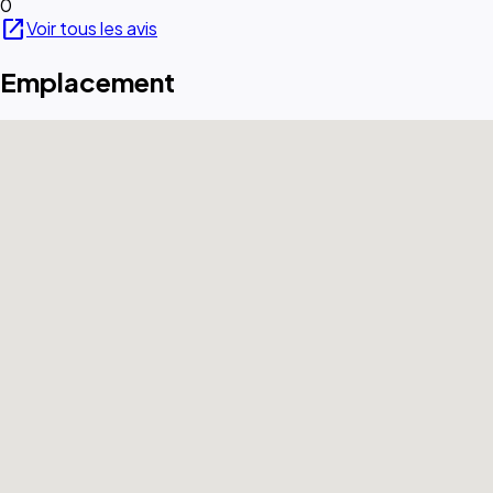
0
open_in_new
Voir tous les avis
Emplacement