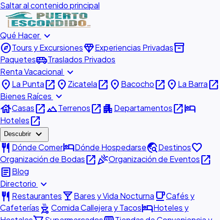
Saltar al contenido principal
expand_more
Qué Hacer
explore
diamond
inventory_2
Tours y Excursiones
Experiencias Privadas
airport_shuttle
Paquetes
Traslados Privados
expand_more
Renta Vacacional
place
open_in_new
place
open_in_new
place
open_in_new
place
open_in_new
La Punta
Zicatela
Bacocho
La Barra
expand_more
Bienes Raíces
house
open_in_new
landscape
open_in_new
apartment
open_in_new
hotel
Casas
Terrenos
Departamentos
open_in_new
Hoteles
expand_more
Descubrir
restaurant
hotel
travel_explore
favorite
Dónde Comer
Dónde Hospedarse
Destinos
open_in_new
celebration
open_in_new
Organización de Bodas
Organización de Eventos
article
Blog
expand_more
Directorio
restaurant
local_bar
local_cafe
Restaurantes
Bares y Vida Nocturna
Cafés y
outdoor_grill
hotel
Cafeterías
Comida Callejera y Tacos
Hoteles y
Hostales
Supermercados
Tiendas de Conveniencia y