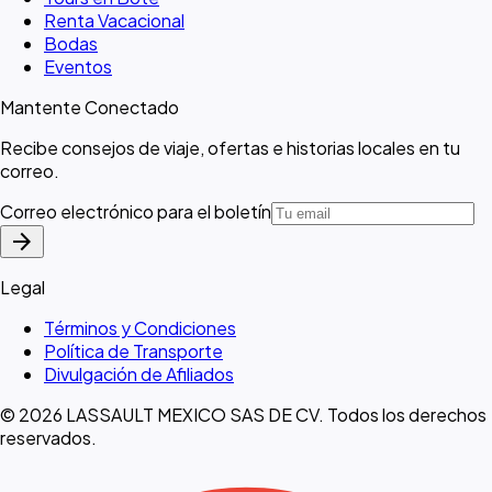
Renta Vacacional
Bodas
Eventos
Mantente Conectado
Recibe consejos de viaje, ofertas e historias locales en tu
correo.
Correo electrónico para el boletín
arrow_forward
Legal
Términos y Condiciones
Política de Transporte
Divulgación de Afiliados
© 2026 LASSAULT MEXICO SAS DE CV. Todos los derechos
reservados.