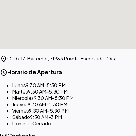
location_on
C. D7 17, Bacocho, 71983 Puerto Escondido, Oax.
schedule
Horario de Apertura
Lunes
9:30 AM–5:30 PM
Martes
9:30 AM–5:30 PM
Miércoles
9:30 AM–5:30 PM
Jueves
9:30 AM–5:30 PM
Viernes
9:30 AM–5:30 PM
Sábado
9:30 AM–3 PM
Domingo
Cerrado
Contacto