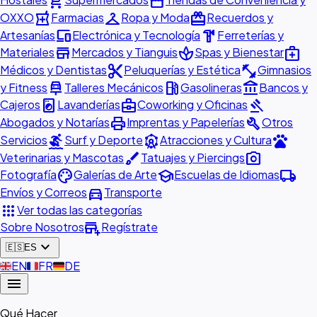
shopping_cart
storefront
local_pharmacy
checkroom
redeem
OXXO
Farmacias
Ropa y Moda
Recuerdos y
devices
hardware
Artesanías
Electrónica y Tecnología
Ferreterías y
store
spa
medical_services
Materiales
Mercados y Tianguis
Spas y Bienestar
content_cut
fitness_center
Médicos y Dentistas
Peluquerías y Estética
Gimnasios
car_repair
local_gas_station
account_balance
y Fitness
Talleres Mecánicos
Gasolineras
Bancos y
local_laundry_service
business_center
gavel
Cajeros
Lavanderías
Coworking y Oficinas
print
build
Abogados y Notarías
Imprentas y Papelerías
Otros
surfing
attractions
pets
Servicios
Surf y Deporte
Atracciones y Cultura
brush
photo_camera
Veterinarias y Mascotas
Tatuajes y Piercings
palette
school
local_shipping
Fotografía
Galerías de Arte
Escuelas de Idiomas
directions_car
Envíos y Correos
Transporte
apps
Ver todas las categorías
add_business
Sobre Nosotros
Regístrate
expand_more
🇪🇸
ES
🇬🇧
EN
🇫🇷
FR
🇩🇪
DE
menu
Qué Hacer