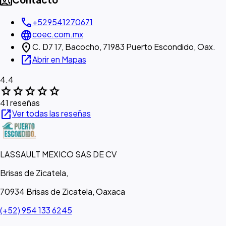
contact_phone
call
+529541270671
language
coec.com.mx
location_on
C. D7 17, Bacocho, 71983 Puerto Escondido, Oax.
open_in_new
Abrir en Mapas
4.4
star
star
star
star
star
41 reseñas
open_in_new
Ver todas las reseñas
LASSAULT MEXICO SAS DE CV
Brisas de Zicatela,
70934 Brisas de Zicatela, Oaxaca
(+52) 954 133 6245