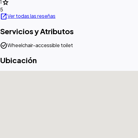
star
1
5
open_in_new
Ver todas las reseñas
Servicios y Atributos
check_circle
Wheelchair-accessible toilet
Ubicación