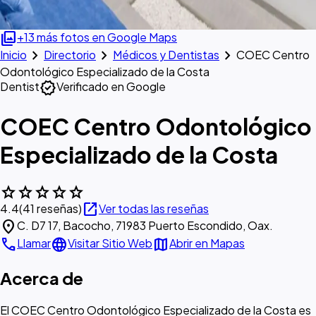
photo_library
+13 más fotos en Google Maps
chevron_right
chevron_right
chevron_right
Inicio
Directorio
Médicos y Dentistas
COEC Centro
Odontológico Especializado de la Costa
verified
Dentist
Verificado en Google
COEC Centro Odontológico
Especializado de la Costa
star
star
star
star
star
open_in_new
4.4
(41 reseñas)
Ver todas las reseñas
location_on
C. D7 17, Bacocho, 71983 Puerto Escondido, Oax.
call
language
map
Llamar
Visitar Sitio Web
Abrir en Mapas
Acerca de
El COEC Centro Odontológico Especializado de la Costa es