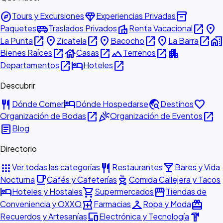
explore
diamond
inventory_2
Tours y Excursiones
Experiencias Privadas
airport_shuttle
villa
open_in_new
place
Paquetes
Traslados Privados
Renta Vacacional
open_in_new
place
open_in_new
place
open_in_new
place
open_in_new
home_work
La Punta
Zicatela
Bacocho
La Barra
open_in_new
house
open_in_new
landscape
open_in_new
apartment
Bienes Raíces
Casas
Terrenos
open_in_new
hotel
open_in_new
Departamentos
Hoteles
Descubrir
restaurant
hotel
travel_explore
favorite
Dónde Comer
Dónde Hospedarse
Destinos
open_in_new
celebration
open_in_new
Organización de Bodas
Organización de Eventos
article
Blog
Directorio
apps
restaurant
local_bar
Ver todas las categorías
Restaurantes
Bares y Vida
local_cafe
outdoor_grill
Nocturna
Cafés y Cafeterías
Comida Callejera y Tacos
hotel
shopping_cart
storefront
Hoteles y Hostales
Supermercados
Tiendas de
local_pharmacy
checkroom
redeem
Conveniencia y OXXO
Farmacias
Ropa y Moda
devices
hardware
Recuerdos y Artesanías
Electrónica y Tecnología