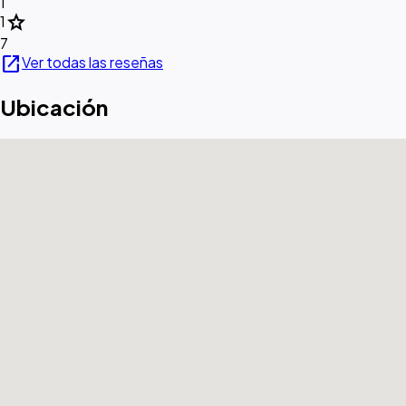
1
star
1
7
open_in_new
Ver todas las reseñas
Ubicación