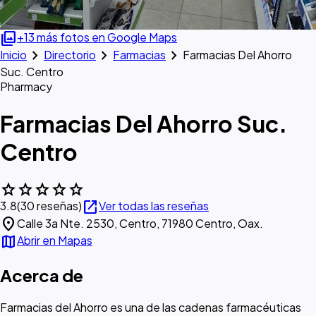
photo_library
+13 más fotos en Google Maps
chevron_right
chevron_right
chevron_right
Inicio
Directorio
Farmacias
Farmacias Del Ahorro
Suc. Centro
Pharmacy
Farmacias Del Ahorro Suc.
Centro
star
star
star
star
star
open_in_new
3.8
(30 reseñas)
Ver todas las reseñas
location_on
Calle 3a Nte. 2530, Centro, 71980 Centro, Oax.
map
Abrir en Mapas
Acerca de
Farmacias del Ahorro es una de las cadenas farmacéuticas