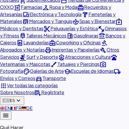
shopping_cart
storefront
local_pharmacy
checkroom
redeem
OXXO
Farmacias
Ropa y Moda
Recuerdos y
devices
hardware
Artesanías
Electrónica y Tecnología
Ferreterías y
store
spa
medical_services
Materiales
Mercados y Tianguis
Spas y Bienestar
content_cut
fitness_center
Médicos y Dentistas
Peluquerías y Estética
Gimnasios
car_repair
local_gas_station
account_balance
y Fitness
Talleres Mecánicos
Gasolineras
Bancos y
local_laundry_service
business_center
gavel
Cajeros
Lavanderías
Coworking y Oficinas
print
build
Abogados y Notarías
Imprentas y Papelerías
Otros
surfing
attractions
pets
Servicios
Surf y Deporte
Atracciones y Cultura
brush
photo_camera
Veterinarias y Mascotas
Tatuajes y Piercings
palette
school
local_shipping
Fotografía
Galerías de Arte
Escuelas de Idiomas
directions_car
Envíos y Correos
Transporte
apps
Ver todas las categorías
add_business
Sobre Nosotros
Regístrate
expand_more
🇪🇸
ES
🇬🇧
EN
🇫🇷
FR
🇩🇪
DE
menu
Qué Hacer