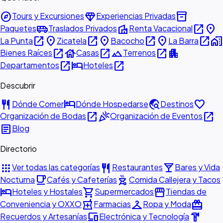
explore
diamond
inventory_2
Tours y Excursiones
Experiencias Privadas
airport_shuttle
villa
open_in_new
place
Paquetes
Traslados Privados
Renta Vacacional
open_in_new
place
open_in_new
place
open_in_new
place
open_in_new
home_work
La Punta
Zicatela
Bacocho
La Barra
open_in_new
house
open_in_new
landscape
open_in_new
apartment
Bienes Raíces
Casas
Terrenos
open_in_new
hotel
open_in_new
Departamentos
Hoteles
Descubrir
restaurant
hotel
travel_explore
favorite
Dónde Comer
Dónde Hospedarse
Destinos
open_in_new
celebration
open_in_new
Organización de Bodas
Organización de Eventos
article
Blog
Directorio
apps
restaurant
local_bar
Ver todas las categorías
Restaurantes
Bares y Vida
local_cafe
outdoor_grill
Nocturna
Cafés y Cafeterías
Comida Callejera y Tacos
hotel
shopping_cart
storefront
Hoteles y Hostales
Supermercados
Tiendas de
local_pharmacy
checkroom
redeem
Conveniencia y OXXO
Farmacias
Ropa y Moda
devices
hardware
Recuerdos y Artesanías
Electrónica y Tecnología