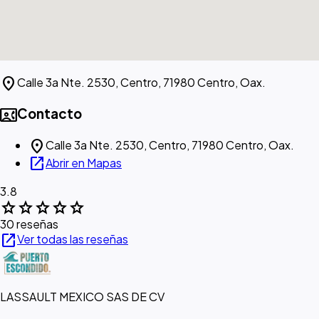
location_on
Calle 3a Nte. 2530, Centro, 71980 Centro, Oax.
contact_phone
Contacto
location_on
Calle 3a Nte. 2530, Centro, 71980 Centro, Oax.
open_in_new
Abrir en Mapas
3.8
star
star
star
star
star
30 reseñas
open_in_new
Ver todas las reseñas
LASSAULT MEXICO SAS DE CV