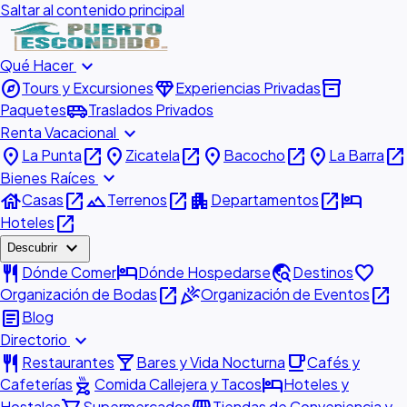
Saltar al contenido principal
expand_more
Qué Hacer
explore
diamond
inventory_2
Tours y Excursiones
Experiencias Privadas
airport_shuttle
Paquetes
Traslados Privados
expand_more
Renta Vacacional
place
open_in_new
place
open_in_new
place
open_in_new
place
open_in_new
La Punta
Zicatela
Bacocho
La Barra
expand_more
Bienes Raíces
house
open_in_new
landscape
open_in_new
apartment
open_in_new
hotel
Casas
Terrenos
Departamentos
open_in_new
Hoteles
expand_more
Descubrir
restaurant
hotel
travel_explore
favorite
Dónde Comer
Dónde Hospedarse
Destinos
open_in_new
celebration
open_in_new
Organización de Bodas
Organización de Eventos
article
Blog
expand_more
Directorio
restaurant
local_bar
local_cafe
Restaurantes
Bares y Vida Nocturna
Cafés y
outdoor_grill
hotel
Cafeterías
Comida Callejera y Tacos
Hoteles y
Hostales
Supermercados
Tiendas de Conveniencia y