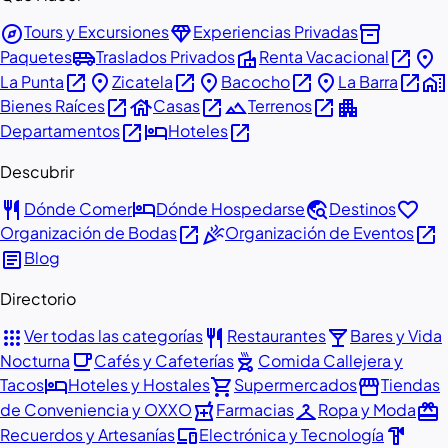
explore
diamond
inventory_2
Tours y Excursiones
Experiencias Privadas
airport_shuttle
villa
open_in_new
place
Paquetes
Traslados Privados
Renta Vacacional
open_in_new
place
open_in_new
place
open_in_new
place
open_in_new
home_work
La Punta
Zicatela
Bacocho
La Barra
open_in_new
house
open_in_new
landscape
open_in_new
apartment
Bienes Raíces
Casas
Terrenos
open_in_new
hotel
open_in_new
Departamentos
Hoteles
Descubrir
restaurant
hotel
travel_explore
favorite
Dónde Comer
Dónde Hospedarse
Destinos
open_in_new
celebration
open_in_new
Organización de Bodas
Organización de Eventos
article
Blog
Directorio
apps
restaurant
local_bar
Ver todas las categorías
Restaurantes
Bares y Vida
local_cafe
outdoor_grill
Nocturna
Cafés y Cafeterías
Comida Callejera y
hotel
shopping_cart
storefront
Tacos
Hoteles y Hostales
Supermercados
Tiendas
local_pharmacy
checkroom
redeem
de Conveniencia y OXXO
Farmacias
Ropa y Moda
devices
hardware
Recuerdos y Artesanías
Electrónica y Tecnología