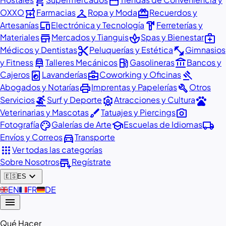
shopping_cart
storefront
local_pharmacy
checkroom
redeem
OXXO
Farmacias
Ropa y Moda
Recuerdos y
devices
hardware
Artesanías
Electrónica y Tecnología
Ferreterías y
store
spa
medical_services
Materiales
Mercados y Tianguis
Spas y Bienestar
content_cut
fitness_center
Médicos y Dentistas
Peluquerías y Estética
Gimnasios
car_repair
local_gas_station
account_balance
y Fitness
Talleres Mecánicos
Gasolineras
Bancos y
local_laundry_service
business_center
gavel
Cajeros
Lavanderías
Coworking y Oficinas
print
build
Abogados y Notarías
Imprentas y Papelerías
Otros
surfing
attractions
pets
Servicios
Surf y Deporte
Atracciones y Cultura
brush
photo_camera
Veterinarias y Mascotas
Tatuajes y Piercings
palette
school
local_shipping
Fotografía
Galerías de Arte
Escuelas de Idiomas
directions_car
Envíos y Correos
Transporte
apps
Ver todas las categorías
add_business
Sobre Nosotros
Regístrate
expand_more
🇪🇸
ES
🇬🇧
EN
🇫🇷
FR
🇩🇪
DE
menu
Qué Hacer