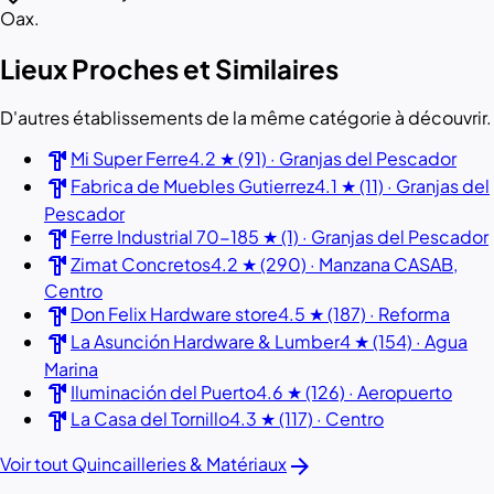
Oax.
Lieux Proches et Similaires
D'autres établissements de la même catégorie à découvrir.
hardware
Mi Super Ferre
4.2 ★ (91) · Granjas del Pescador
hardware
Fabrica de Muebles Gutierrez
4.1 ★ (11) · Granjas del
Pescador
hardware
Ferre Industrial 70-18
5 ★ (1) · Granjas del Pescador
hardware
Zimat Concretos
4.2 ★ (290) · Manzana CASAB,
Centro
hardware
Don Felix Hardware store
4.5 ★ (187) · Reforma
hardware
La Asunción Hardware & Lumber
4 ★ (154) · Agua
Marina
hardware
Iluminación del Puerto
4.6 ★ (126) · Aeropuerto
hardware
La Casa del Tornillo
4.3 ★ (117) · Centro
arrow_forward
Voir tout Quincailleries & Matériaux