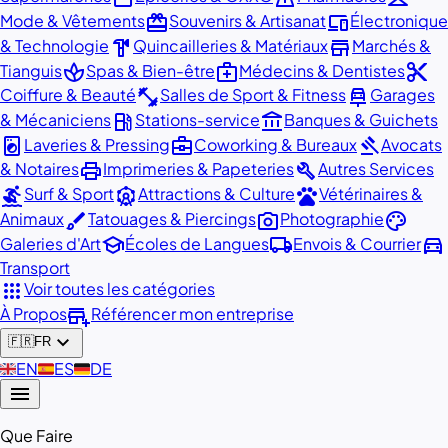
redeem
devices
Mode & Vêtements
Souvenirs & Artisanat
Électronique
hardware
store
& Technologie
Quincailleries & Matériaux
Marchés &
spa
medical_services
content_cut
Tianguis
Spas & Bien-être
Médecins & Dentistes
fitness_center
car_repair
Coiffure & Beauté
Salles de Sport & Fitness
Garages
local_gas_station
account_balance
& Mécaniciens
Stations-service
Banques & Guichets
local_laundry_service
business_center
gavel
Laveries & Pressing
Coworking & Bureaux
Avocats
print
build
& Notaires
Imprimeries & Papeteries
Autres Services
surfing
attractions
pets
Surf & Sport
Attractions & Culture
Vétérinaires &
brush
photo_camera
palette
Animaux
Tatouages & Piercings
Photographie
school
local_shipping
directions_car
Galeries d'Art
Écoles de Langues
Envois & Courrier
Transport
apps
Voir toutes les catégories
add_business
À Propos
Référencer mon entreprise
expand_more
🇫🇷
FR
🇬🇧
EN
🇪🇸
ES
🇩🇪
DE
menu
Que Faire