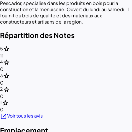
Pescador, specialise dans les produits en bois pour la
construction et la menuiserie. Ouvert du lundi au samedi, il
fournit du bois de qualite et des materiaux aux
constructeurs et artisans de la region.
Répartition des Notes
star
5
11
star
4
0
star
3
0
star
2
0
star
1
0
open_in_new
Voir tous les avis
Emplacement