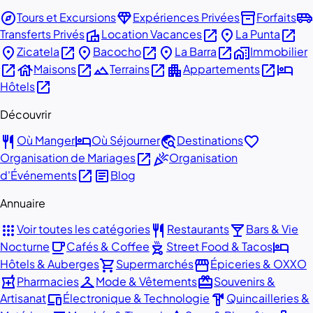
explore
diamond
inventory_2
airport_shuttle
Tours et Excursions
Expériences Privées
Forfaits
villa
open_in_new
place
open_in_new
Transferts Privés
Location Vacances
La Punta
place
open_in_new
place
open_in_new
place
open_in_new
home_work
Zicatela
Bacocho
La Barra
Immobilier
open_in_new
house
open_in_new
landscape
open_in_new
apartment
open_in_new
hotel
Maisons
Terrains
Appartements
open_in_new
Hôtels
Découvrir
restaurant
hotel
travel_explore
favorite
Où Manger
Où Séjourner
Destinations
open_in_new
celebration
Organisation de Mariages
Organisation
open_in_new
article
d'Événements
Blog
Annuaire
apps
restaurant
local_bar
Voir toutes les catégories
Restaurants
Bars & Vie
local_cafe
outdoor_grill
hotel
Nocturne
Cafés & Coffee
Street Food & Tacos
shopping_cart
storefront
Hôtels & Auberges
Supermarchés
Épiceries & OXXO
local_pharmacy
checkroom
redeem
Pharmacies
Mode & Vêtements
Souvenirs &
devices
hardware
Artisanat
Électronique & Technologie
Quincailleries &