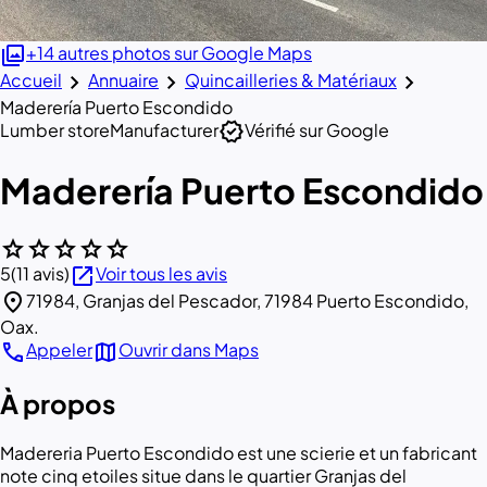
photo_library
+14 autres photos sur Google Maps
chevron_right
chevron_right
chevron_right
Accueil
Annuaire
Quincailleries & Matériaux
Maderería Puerto Escondido
verified
Lumber store
Manufacturer
Vérifié sur Google
Maderería Puerto Escondido
star
star
star
star
star
open_in_new
5
(11 avis)
Voir tous les avis
location_on
71984, Granjas del Pescador, 71984 Puerto Escondido,
Oax.
call
map
Appeler
Ouvrir dans Maps
À propos
Madereria Puerto Escondido est une scierie et un fabricant
note cinq etoiles situe dans le quartier Granjas del