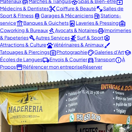
store
spa
medical_services
Matériaux
Marchés & Tianguis
Spas & Bien-être
content_cut
fitness_center
Médecins & Dentistes
Coiffure & Beauté
Salles de
car_repair
local_gas_station
Sport & Fitness
Garages & Mécaniciens
Stations-
account_balance
local_laundry_service
business_center
service
Banques & Guichets
Laveries & Pressing
gavel
print
Coworking & Bureaux
Avocats & Notaires
Imprimeries
build
surfing
attractions
& Papeteries
Autres Services
Surf & Sport
pets
brush
Attractions & Culture
Vétérinaires & Animaux
photo_camera
palette
school
Tatouages & Piercings
Photographie
Galeries d'Art
local_shipping
directions_car
info
Écoles de Langues
Envois & Courrier
Transport
À
storefront
Propos
Référencer mon entreprise
Réserver