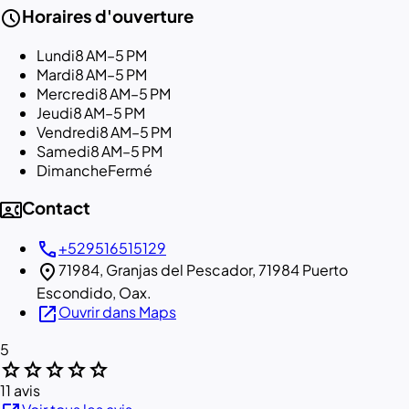
schedule
Horaires d'ouverture
Lundi
8 AM–5 PM
Mardi
8 AM–5 PM
Mercredi
8 AM–5 PM
Jeudi
8 AM–5 PM
Vendredi
8 AM–5 PM
Samedi
8 AM–5 PM
Dimanche
Fermé
contact_phone
Contact
call
+529516515129
location_on
71984, Granjas del Pescador, 71984 Puerto
Escondido, Oax.
open_in_new
Ouvrir dans Maps
5
star
star
star
star
star
11 avis