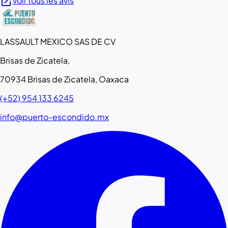
open_in_new
Voir tous les avis
LASSAULT MEXICO SAS DE CV
Brisas de Zicatela,
70934 Brisas de Zicatela, Oaxaca
(+52) 954 133 6245
info@puerto-escondido.mx