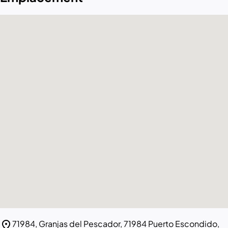
location_on
71984, Granjas del Pescador, 71984 Puerto Escondido,