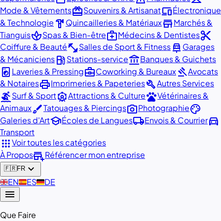
redeem
devices
Mode & Vêtements
Souvenirs & Artisanat
Électronique
hardware
store
& Technologie
Quincailleries & Matériaux
Marchés &
spa
medical_services
content_cut
Tianguis
Spas & Bien-être
Médecins & Dentistes
fitness_center
car_repair
Coiffure & Beauté
Salles de Sport & Fitness
Garages
local_gas_station
account_balance
& Mécaniciens
Stations-service
Banques & Guichets
local_laundry_service
business_center
gavel
Laveries & Pressing
Coworking & Bureaux
Avocats
print
build
& Notaires
Imprimeries & Papeteries
Autres Services
surfing
attractions
pets
Surf & Sport
Attractions & Culture
Vétérinaires &
brush
photo_camera
palette
Animaux
Tatouages & Piercings
Photographie
school
local_shipping
directions_car
Galeries d'Art
Écoles de Langues
Envois & Courrier
Transport
apps
Voir toutes les catégories
add_business
À Propos
Référencer mon entreprise
expand_more
🇫🇷
FR
🇬🇧
EN
🇪🇸
ES
🇩🇪
DE
menu
Que Faire