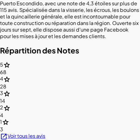
Puerto Escondido, avec une note de 4,3 étoiles sur plus de
115 avis. Spécialisée dans la visserie, les écrous, les boulons
et la quincaillerie générale, elle est incontournable pour
toute construction ou réparation dans la région. Ouverte six
jours sur sept, elle dispose aussi d'une page Facebook
pour les mises à jour et les demandes clients.
Répartition des Notes
star
5
68
star
4
28
star
3
14
star
2
4
star
1
3
open_in_new
Voir tous les avis