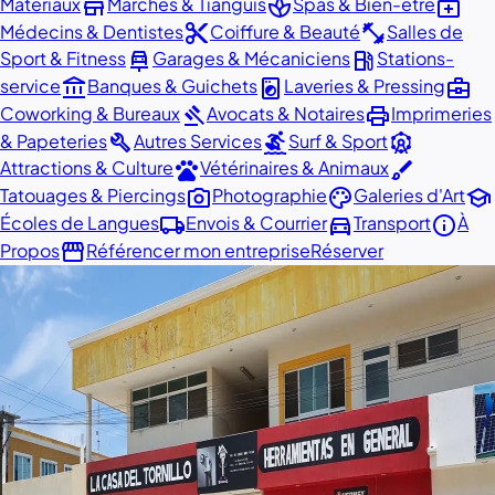
store
spa
medical_services
Matériaux
Marchés & Tianguis
Spas & Bien-être
content_cut
fitness_center
Médecins & Dentistes
Coiffure & Beauté
Salles de
car_repair
local_gas_station
Sport & Fitness
Garages & Mécaniciens
Stations-
account_balance
local_laundry_service
business_center
service
Banques & Guichets
Laveries & Pressing
gavel
print
Coworking & Bureaux
Avocats & Notaires
Imprimeries
build
surfing
attractions
& Papeteries
Autres Services
Surf & Sport
pets
brush
Attractions & Culture
Vétérinaires & Animaux
photo_camera
palette
school
Tatouages & Piercings
Photographie
Galeries d'Art
local_shipping
directions_car
info
Écoles de Langues
Envois & Courrier
Transport
À
storefront
Propos
Référencer mon entreprise
Réserver