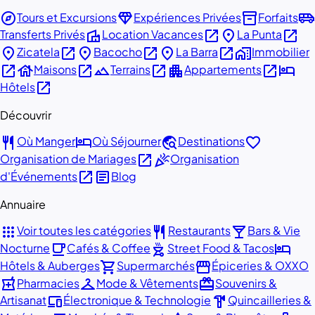
explore
diamond
inventory_2
airport_shuttle
Tours et Excursions
Expériences Privées
Forfaits
villa
open_in_new
place
open_in_new
Transferts Privés
Location Vacances
La Punta
place
open_in_new
place
open_in_new
place
open_in_new
home_work
Zicatela
Bacocho
La Barra
Immobilier
open_in_new
house
open_in_new
landscape
open_in_new
apartment
open_in_new
hotel
Maisons
Terrains
Appartements
open_in_new
Hôtels
Découvrir
restaurant
hotel
travel_explore
favorite
Où Manger
Où Séjourner
Destinations
open_in_new
celebration
Organisation de Mariages
Organisation
open_in_new
article
d'Événements
Blog
Annuaire
apps
restaurant
local_bar
Voir toutes les catégories
Restaurants
Bars & Vie
local_cafe
outdoor_grill
hotel
Nocturne
Cafés & Coffee
Street Food & Tacos
shopping_cart
storefront
Hôtels & Auberges
Supermarchés
Épiceries & OXXO
local_pharmacy
checkroom
redeem
Pharmacies
Mode & Vêtements
Souvenirs &
devices
hardware
Artisanat
Électronique & Technologie
Quincailleries &