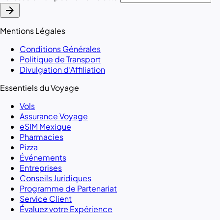
arrow_forward
Mentions Légales
Conditions Générales
Politique de Transport
Divulgation d’Affiliation
Essentiels du Voyage
Vols
Assurance Voyage
eSIM Mexique
Pharmacies
Pizza
Événements
Entreprises
Conseils Juridiques
Programme de Partenariat
Service Client
Évaluez votre Expérience