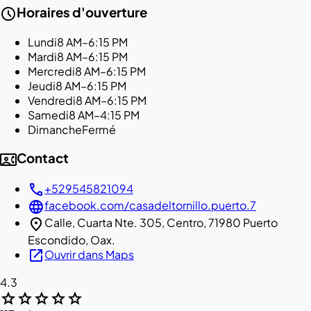
schedule
Horaires d'ouverture
Lundi
8 AM–6:15 PM
Mardi
8 AM–6:15 PM
Mercredi
8 AM–6:15 PM
Jeudi
8 AM–6:15 PM
Vendredi
8 AM–6:15 PM
Samedi
8 AM–4:15 PM
Dimanche
Fermé
contact_phone
Contact
call
+529545821094
language
facebook.com/casadeltornillo.puerto.7
location_on
Calle, Cuarta Nte. 305, Centro, 71980 Puerto
Escondido, Oax.
open_in_new
Ouvrir dans Maps
4.3
star
star
star
star
star