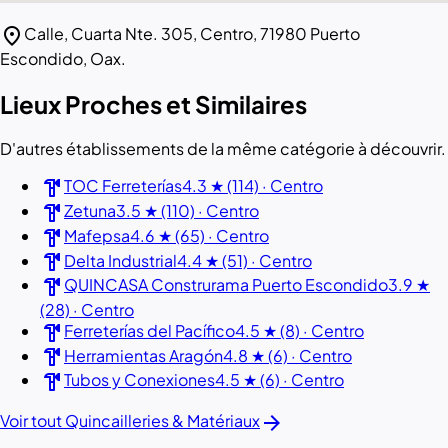
location_on
Calle, Cuarta Nte. 305, Centro, 71980 Puerto
Escondido, Oax.
Lieux Proches et Similaires
D'autres établissements de la même catégorie à découvrir.
hardware
TOC Ferreterías
4.3 ★ (114) · Centro
hardware
Zetuna
3.5 ★ (110) · Centro
hardware
Mafepsa
4.6 ★ (65) · Centro
hardware
Delta Industrial
4.4 ★ (51) · Centro
hardware
QUINCASA Construrama Puerto Escondido
3.9 ★
(28) · Centro
hardware
Ferreterías del Pacífico
4.5 ★ (8) · Centro
hardware
Herramientas Aragón
4.8 ★ (6) · Centro
hardware
Tubos y Conexiones
4.5 ★ (6) · Centro
arrow_forward
Voir tout Quincailleries & Matériaux