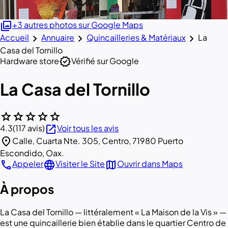
photo_library
+3 autres photos sur Google Maps
chevron_right
chevron_right
chevron_right
Accueil
Annuaire
Quincailleries & Matériaux
La
Casa del Tornillo
verified
Hardware store
Vérifié sur Google
La Casa del Tornillo
star
star
star
star
star
open_in_new
4.3
(117 avis)
Voir tous les avis
location_on
Calle, Cuarta Nte. 305, Centro, 71980 Puerto
Escondido, Oax.
call
language
map
Appeler
Visiter le Site
Ouvrir dans Maps
À propos
La Casa del Tornillo — littéralement « La Maison de la Vis » —
est une quincaillerie bien établie dans le quartier Centro de