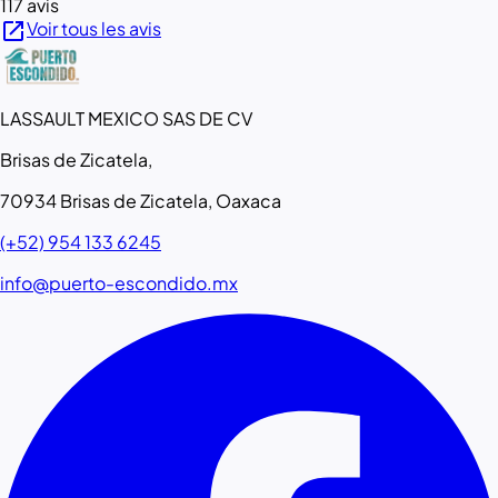
117 avis
open_in_new
Voir tous les avis
LASSAULT MEXICO SAS DE CV
Brisas de Zicatela,
70934 Brisas de Zicatela, Oaxaca
(+52) 954 133 6245
info@puerto-escondido.mx