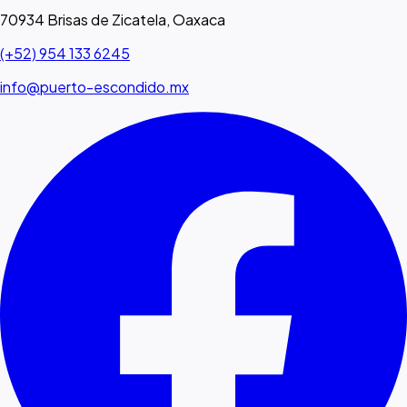
70934 Brisas de Zicatela, Oaxaca
(+52) 954 133 6245
info@puerto-escondido.mx