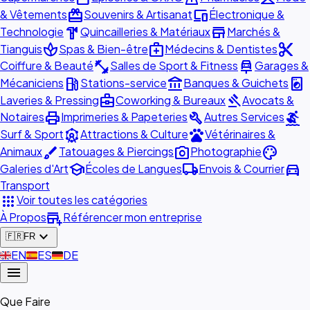
redeem
devices
& Vêtements
Souvenirs & Artisanat
Électronique &
hardware
store
Technologie
Quincailleries & Matériaux
Marchés &
spa
medical_services
content_cut
Tianguis
Spas & Bien-être
Médecins & Dentistes
fitness_center
car_repair
Coiffure & Beauté
Salles de Sport & Fitness
Garages &
local_gas_station
account_balance
local_laundry_service
Mécaniciens
Stations-service
Banques & Guichets
business_center
gavel
Laveries & Pressing
Coworking & Bureaux
Avocats &
print
build
surfing
Notaires
Imprimeries & Papeteries
Autres Services
attractions
pets
Surf & Sport
Attractions & Culture
Vétérinaires &
brush
photo_camera
palette
Animaux
Tatouages & Piercings
Photographie
school
local_shipping
directions_car
Galeries d'Art
Écoles de Langues
Envois & Courrier
Transport
apps
Voir toutes les catégories
add_business
À Propos
Référencer mon entreprise
expand_more
🇫🇷
FR
🇬🇧
EN
🇪🇸
ES
🇩🇪
DE
menu
Que Faire