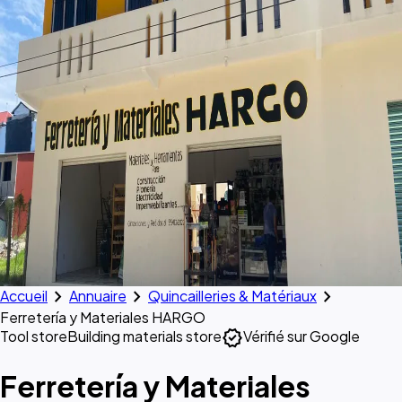
chevron_right
chevron_right
chevron_right
Accueil
Annuaire
Quincailleries & Matériaux
Ferretería y Materiales HARGO
verified
Tool store
Building materials store
Vérifié sur Google
Ferretería y Materiales