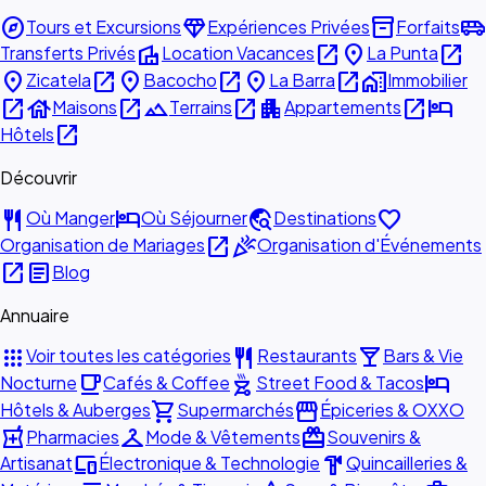
explore
diamond
inventory_2
airport_shuttle
Tours et Excursions
Expériences Privées
Forfaits
villa
open_in_new
place
open_in_new
Transferts Privés
Location Vacances
La Punta
place
open_in_new
place
open_in_new
place
open_in_new
home_work
Zicatela
Bacocho
La Barra
Immobilier
open_in_new
house
open_in_new
landscape
open_in_new
apartment
open_in_new
hotel
Maisons
Terrains
Appartements
open_in_new
Hôtels
Découvrir
restaurant
hotel
travel_explore
favorite
Où Manger
Où Séjourner
Destinations
open_in_new
celebration
Organisation de Mariages
Organisation d'Événements
open_in_new
article
Blog
Annuaire
apps
restaurant
local_bar
Voir toutes les catégories
Restaurants
Bars & Vie
local_cafe
outdoor_grill
hotel
Nocturne
Cafés & Coffee
Street Food & Tacos
shopping_cart
storefront
Hôtels & Auberges
Supermarchés
Épiceries & OXXO
local_pharmacy
checkroom
redeem
Pharmacies
Mode & Vêtements
Souvenirs &
devices
hardware
Artisanat
Électronique & Technologie
Quincailleries &