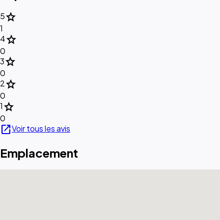
star
5
1
star
4
0
star
3
0
star
2
0
star
1
0
open_in_new
Voir tous les avis
Emplacement