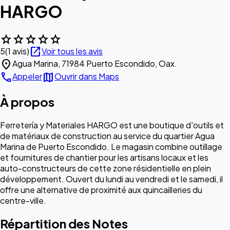
HARGO
star
star
star
star
star
open_in_new
5
(1 avis)
Voir tous les avis
location_on
Agua Marina, 71984 Puerto Escondido, Oax.
call
map
Appeler
Ouvrir dans Maps
À propos
Ferretería y Materiales HARGO est une boutique d'outils et
de matériaux de construction au service du quartier Agua
Marina de Puerto Escondido. Le magasin combine outillage
et fournitures de chantier pour les artisans locaux et les
auto-constructeurs de cette zone résidentielle en plein
développement. Ouvert du lundi au vendredi et le samedi, il
offre une alternative de proximité aux quincailleries du
centre-ville.
Répartition des Notes