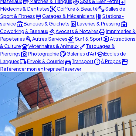
store
spa
medical_services
Matériaux
Marchés & Tianguis
Spas & Bien-être
content_cut
fitness_center
Médecins & Dentistes
Coiffure & Beauté
Salles de
car_repair
local_gas_station
Sport & Fitness
Garages & Mécaniciens
Stations-
account_balance
local_laundry_service
business_center
service
Banques & Guichets
Laveries & Pressing
gavel
print
Coworking & Bureaux
Avocats & Notaires
Imprimeries &
build
surfing
attractions
Papeteries
Autres Services
Surf & Sport
Attractions
pets
brush
& Culture
Vétérinaires & Animaux
Tatouages &
photo_camera
palette
school
Piercings
Photographie
Galeries d'Art
Écoles de
local_shipping
directions_car
info
storefront
Langues
Envois & Courrier
Transport
À Propos
Référencer mon entreprise
Réserver