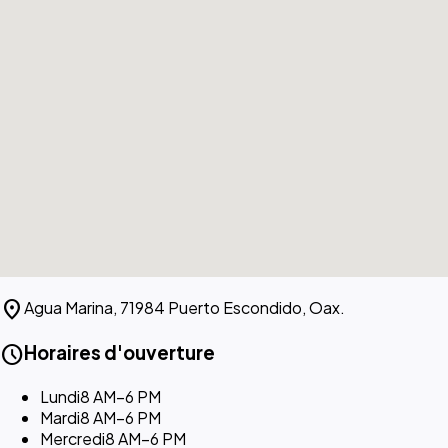
location_on
Agua Marina, 71984 Puerto Escondido, Oax.
schedule
Horaires d'ouverture
Lundi
8 AM–6 PM
Mardi
8 AM–6 PM
Mercredi
8 AM–6 PM