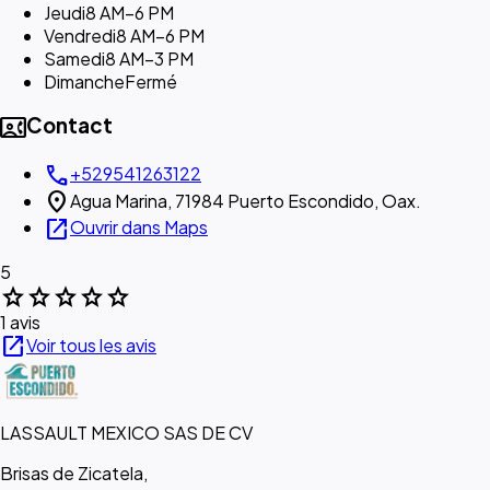
Jeudi
8 AM–6 PM
Vendredi
8 AM–6 PM
Samedi
8 AM–3 PM
Dimanche
Fermé
contact_phone
Contact
call
+529541263122
location_on
Agua Marina, 71984 Puerto Escondido, Oax.
open_in_new
Ouvrir dans Maps
5
star
star
star
star
star
1 avis
open_in_new
Voir tous les avis
LASSAULT MEXICO SAS DE CV
Brisas de Zicatela,