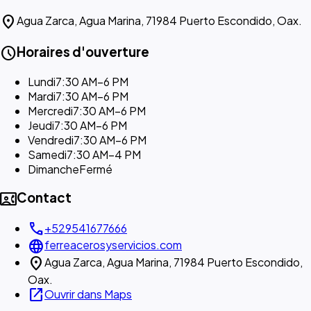
location_on
Agua Zarca, Agua Marina, 71984 Puerto Escondido, Oax.
schedule
Horaires d'ouverture
Lundi
7:30 AM–6 PM
Mardi
7:30 AM–6 PM
Mercredi
7:30 AM–6 PM
Jeudi
7:30 AM–6 PM
Vendredi
7:30 AM–6 PM
Samedi
7:30 AM–4 PM
Dimanche
Fermé
contact_phone
Contact
call
+529541677666
language
ferreacerosyservicios.com
location_on
Agua Zarca, Agua Marina, 71984 Puerto Escondido,
Oax.
open_in_new
Ouvrir dans Maps