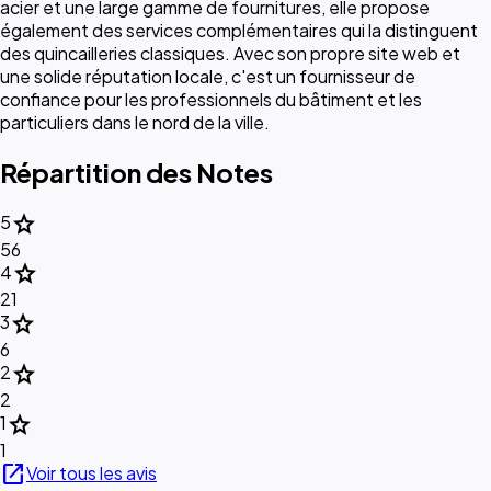
acier et une large gamme de fournitures, elle propose
également des services complémentaires qui la distinguent
des quincailleries classiques. Avec son propre site web et
une solide réputation locale, c'est un fournisseur de
confiance pour les professionnels du bâtiment et les
particuliers dans le nord de la ville.
Répartition des Notes
star
5
56
star
4
21
star
3
6
star
2
2
star
1
1
open_in_new
Voir tous les avis