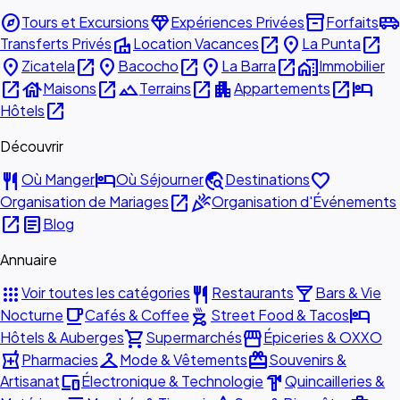
explore
diamond
inventory_2
airport_shuttle
Tours et Excursions
Expériences Privées
Forfaits
villa
open_in_new
place
open_in_new
Transferts Privés
Location Vacances
La Punta
place
open_in_new
place
open_in_new
place
open_in_new
home_work
Zicatela
Bacocho
La Barra
Immobilier
open_in_new
house
open_in_new
landscape
open_in_new
apartment
open_in_new
hotel
Maisons
Terrains
Appartements
open_in_new
Hôtels
Découvrir
restaurant
hotel
travel_explore
favorite
Où Manger
Où Séjourner
Destinations
open_in_new
celebration
Organisation de Mariages
Organisation d'Événements
open_in_new
article
Blog
Annuaire
apps
restaurant
local_bar
Voir toutes les catégories
Restaurants
Bars & Vie
local_cafe
outdoor_grill
hotel
Nocturne
Cafés & Coffee
Street Food & Tacos
shopping_cart
storefront
Hôtels & Auberges
Supermarchés
Épiceries & OXXO
local_pharmacy
checkroom
redeem
Pharmacies
Mode & Vêtements
Souvenirs &
devices
hardware
Artisanat
Électronique & Technologie
Quincailleries &