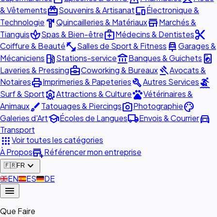
redeem
devices
& Vêtements
Souvenirs & Artisanat
Électronique &
hardware
store
Technologie
Quincailleries & Matériaux
Marchés &
spa
medical_services
content_cut
Tianguis
Spas & Bien-être
Médecins & Dentistes
fitness_center
car_repair
Coiffure & Beauté
Salles de Sport & Fitness
Garages &
local_gas_station
account_balance
local_laundry_service
Mécaniciens
Stations-service
Banques & Guichets
business_center
gavel
Laveries & Pressing
Coworking & Bureaux
Avocats &
print
build
surfing
Notaires
Imprimeries & Papeteries
Autres Services
attractions
pets
Surf & Sport
Attractions & Culture
Vétérinaires &
brush
photo_camera
palette
Animaux
Tatouages & Piercings
Photographie
school
local_shipping
directions_car
Galeries d'Art
Écoles de Langues
Envois & Courrier
Transport
apps
Voir toutes les catégories
add_business
À Propos
Référencer mon entreprise
expand_more
🇫🇷
FR
🇬🇧
EN
🇪🇸
ES
🇩🇪
DE
menu
Que Faire