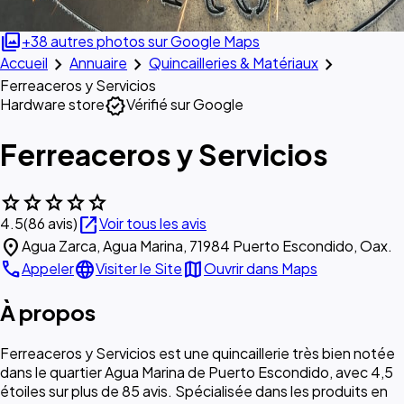
photo_library
+38 autres photos sur Google Maps
chevron_right
chevron_right
chevron_right
Accueil
Annuaire
Quincailleries & Matériaux
Ferreaceros y Servicios
verified
Hardware store
Vérifié sur Google
Ferreaceros y Servicios
star
star
star
star
star
open_in_new
4.5
(86 avis)
Voir tous les avis
location_on
Agua Zarca, Agua Marina, 71984 Puerto Escondido, Oax.
call
language
map
Appeler
Visiter le Site
Ouvrir dans Maps
À propos
Ferreaceros y Servicios est une quincaillerie très bien notée
dans le quartier Agua Marina de Puerto Escondido, avec 4,5
étoiles sur plus de 85 avis. Spécialisée dans les produits en