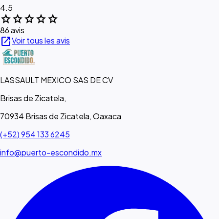
4.5
star
star
star
star
star
86 avis
open_in_new
Voir tous les avis
LASSAULT MEXICO SAS DE CV
Brisas de Zicatela,
70934 Brisas de Zicatela, Oaxaca
(+52) 954 133 6245
info@puerto-escondido.mx