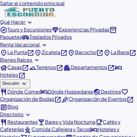
Saltar al contenido principal
expand_more
Qué Hacer
explore
diamond
inventory_2
Tours y Excursiones
Experiencias Privadas
airport_shuttle
Paquetes
Traslados Privados
expand_more
Renta Vacacional
place
open_in_new
place
open_in_new
place
open_in_new
place
open_in_new
La Punta
Zicatela
Bacocho
La Barra
expand_more
Bienes Raíces
house
open_in_new
landscape
open_in_new
apartment
open_in_new
hotel
Casas
Terrenos
Departamentos
open_in_new
Hoteles
expand_more
Descubrir
restaurant
hotel
travel_explore
favorite
Dónde Comer
Dónde Hospedarse
Destinos
open_in_new
celebration
open_in_new
Organización de Bodas
Organización de Eventos
article
Blog
expand_more
Directorio
restaurant
local_bar
local_cafe
Restaurantes
Bares y Vida Nocturna
Cafés y
outdoor_grill
hotel
Cafeterías
Comida Callejera y Tacos
Hoteles y
Hostales
Supermercados
Tiendas de Conveniencia y