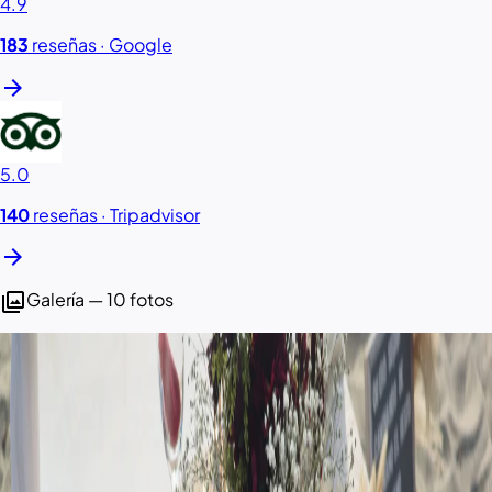
4.9
183
reseñas ·
Google
arrow_forward
5.0
140
reseñas ·
Tripadvisor
arrow_forward
photo_library
Galería — 10 fotos