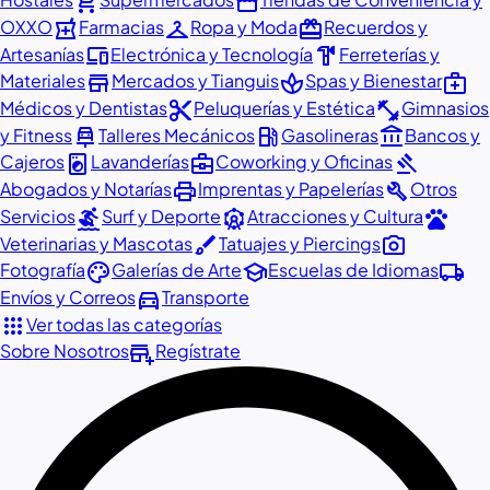
shopping_cart
storefront
local_pharmacy
checkroom
redeem
OXXO
Farmacias
Ropa y Moda
Recuerdos y
devices
hardware
Artesanías
Electrónica y Tecnología
Ferreterías y
store
spa
medical_services
Materiales
Mercados y Tianguis
Spas y Bienestar
content_cut
fitness_center
Médicos y Dentistas
Peluquerías y Estética
Gimnasios
car_repair
local_gas_station
account_balance
y Fitness
Talleres Mecánicos
Gasolineras
Bancos y
local_laundry_service
business_center
gavel
Cajeros
Lavanderías
Coworking y Oficinas
print
build
Abogados y Notarías
Imprentas y Papelerías
Otros
surfing
attractions
pets
Servicios
Surf y Deporte
Atracciones y Cultura
brush
photo_camera
Veterinarias y Mascotas
Tatuajes y Piercings
palette
school
local_shipping
Fotografía
Galerías de Arte
Escuelas de Idiomas
directions_car
Envíos y Correos
Transporte
apps
Ver todas las categorías
add_business
Sobre Nosotros
Regístrate