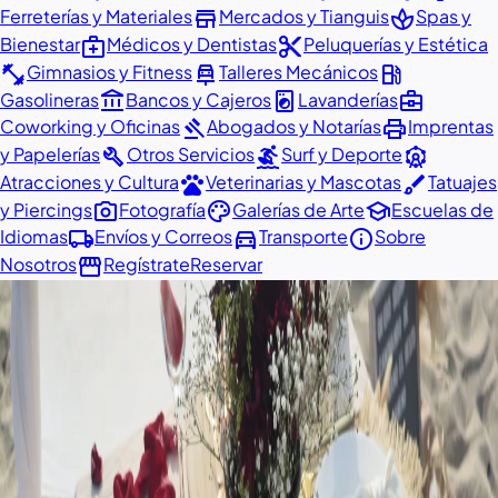
store
spa
Ferreterías y Materiales
Mercados y Tianguis
Spas y
medical_services
content_cut
Bienestar
Médicos y Dentistas
Peluquerías y Estética
fitness_center
car_repair
local_gas_station
Gimnasios y Fitness
Talleres Mecánicos
account_balance
local_laundry_service
business_center
Gasolineras
Bancos y Cajeros
Lavanderías
gavel
print
Coworking y Oficinas
Abogados y Notarías
Imprentas
build
surfing
attractions
y Papelerías
Otros Servicios
Surf y Deporte
pets
brush
Atracciones y Cultura
Veterinarias y Mascotas
Tatuajes
photo_camera
palette
school
y Piercings
Fotografía
Galerías de Arte
Escuelas de
local_shipping
directions_car
info
Idiomas
Envíos y Correos
Transporte
Sobre
storefront
Nosotros
Regístrate
Reservar