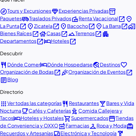
explore
diamond
inventory_2
Tours y Excursiones
Experiencias Privadas
airport_shuttle
villa
open_in_new
place
Paquetes
Traslados Privados
Renta Vacacional
open_in_new
place
open_in_new
place
open_in_new
place
open_in_new
home_work
La Punta
Zicatela
Bacocho
La Barra
open_in_new
house
open_in_new
landscape
open_in_new
apartment
Bienes Raíces
Casas
Terrenos
open_in_new
hotel
open_in_new
Departamentos
Hoteles
Descubrir
restaurant
hotel
travel_explore
favorite
Dónde Comer
Dónde Hospedarse
Destinos
open_in_new
celebration
open_in_new
Organización de Bodas
Organización de Eventos
article
Blog
Directorio
apps
restaurant
local_bar
Ver todas las categorías
Restaurantes
Bares y Vida
local_cafe
outdoor_grill
Nocturna
Cafés y Cafeterías
Comida Callejera y
hotel
shopping_cart
storefront
Tacos
Hoteles y Hostales
Supermercados
Tiendas
local_pharmacy
checkroom
redeem
de Conveniencia y OXXO
Farmacias
Ropa y Moda
devices
hardware
Recuerdos y Artesanías
Electrónica y Tecnología